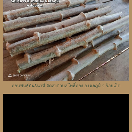
ท่อนพันธุ์มัน5นาที จัดส่งตำบลโพธิ์ทอง อ.เสลภูมิ จ.ร้อยเอ็ด