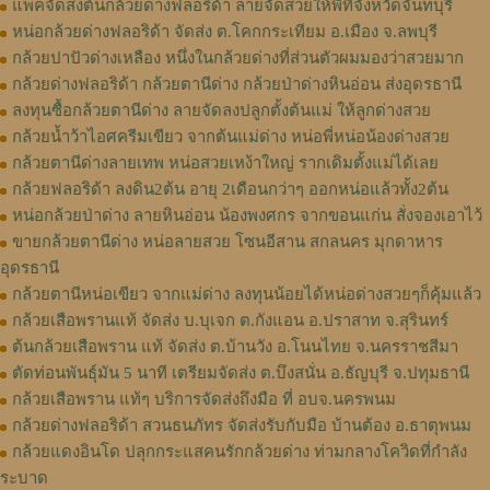
แพคจัดส่งต้นกล้วยด่างฟลอริด้า ลายจัดสวยให้พี่ที่จังหวัดจันทบุรี
หน่อกล้วยด่างฟลอริด้า จัดส่ง ต.โคกกระเทียม อ.เมือง จ.ลพบุรี
กล้วยปาปัวด่างเหลือง หนึ่งในกล้วยด่างที่ส่วนตัวผมมองว่าสวยมาก
กล้วยด่างฟลอริด้า กล้วยตานีด่าง กล้วยป่าด่างหินอ่อน ส่งอุดรธานี
ลงทุนซื้อกล้วยตานีด่าง ลายจัดลงปลูกตั้งต้นแม่ ให้ลูกด่างสวย
กล้วยน้ำว้าไอศครีมเขียว จากต้นแม่ด่าง หน่อพี่หน่อน้องด่างสวย
กล้วยตานีด่างลายเทพ หน่อสวยเหง้าใหญ่ รากเดิมตั้งแม่ได้เลย
กล้วยฟลอริด้า ลงดิน2ต้น อายุ 2เดือนกว่าๆ ออกหน่อแล้วทั้ง2ต้น
หน่อกล้วยป่าด่าง ลายหินอ่อน น้องพงศกร จากขอนแก่น สั่งจองเอาไว้
ขายกล้วยตานีด่าง หน่อลายสวย โซนอีสาน สกลนคร มุกดาหาร
อุดรธานี
กล้วยตานีหน่อเขียว จากแม่ด่าง ลงทุนน้อยได้หน่อด่างสวยๆก็คุ้มแล้ว
กล้วยเสือพรานแท้ จัดส่ง บ.บุเจก ต.กังแอน อ.ปราสาท จ.สุรินทร์
ต้นกล้วยเสือพราน แท้ จัดส่ง ต.บ้านวัง อ.โนนไทย จ.นครราชสีมา
ตัดท่อนพันธุ์มัน 5 นาที เตรียมจัดส่ง ต.บึงสนั่น อ.ธัญบุรี จ.ปทุมธานี
กล้วยเสือพราน แท้ๆ บริการจัดส่งถึงมือ ที่ อบจ.นครพนม
กล้วยด่างฟลอริด้า สวนธนภัทร จัดส่งรับกับมือ บ้านต้อง อ.ธาตุพนม
กล้วยแดงอินโด ปลุกกระแสคนรักกล้วยด่าง ท่ามกลางโควิดที่กำลัง
ระบาด