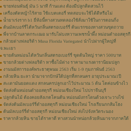
ขายท่อนพันธุ์ มัน 5 นาที ก้านแดง ต้องมีปลูกติดสวนไว้
เครื่องตัดหญ้าไร้สาย ใช้แบตเตอรี่ ทดสอบจะใช้ได้ดีหรือไม่
น้ำยาเร่งราก b1 ยี่ห้อนี้ทางสวนทดลองใช้สั่งมาใช้ในการตอนกิ่ง
ต้นมัลเบอร์รี่ไต้หวันกลิ่นสตรอเบอร์รี่ ต้นแรกของทางสวนขุดถวาย
พี่จากบ้านลาดกระเฌอ มารับไผ่บงหวานเพชรน้ำผึ้ง หม่อนดำออสตุรกี
กล้วยด่างฟลอริด้า Musa Florida Variegated นำไปฝากผู้ใหญ่ที่
จ.พะเยา
ขายต้นหม่อนไต้หวันกลิ่นสตรอเบอร์รี่ ขุดต้นใหญ่ ราคา 500บาท
ขายกล้วยด่างฟลอริด้า หาซื้อไม้ด่าง ราคามาแรงดารานิยมปลูก
งานนมัสการองค์พระธาตุพนม 2563 เริ่ม 1-9 กุมภาพันธ์ 2563
กล้วยหิน ยะลา นำมาจากปักษ์ใต้ปลูกที่สกลนคร อายุประมาณ1ปี
สะเดามันยอดแดง สกลนครปลูกเอาไว้ประมาณ 5 ต้น โตค่อนข้างไว
จัดส่งต้นหม่อนดำออสตุรกี หม่อนเชียงใหม่ ไปปราจีนบุรี
ปลูกต้นไม้ ต้องคอยสังเกตโคนต้น หม่อนมังกรโดนด้วงเจาะวางไข่
จัดส่งต้นมัลเบอร์รี่ดำออสตุรกี หม่อนเชียงใหม่ โรงเรียนกกส้มโฮง
ต้นมัลเบอร์รี่ดำออสตุรกี หม่อนเชียงใหม่ ส่งไปจังหวัดระนอง
ราคากล้วยหิน ขายได้ราคาดี ทางสวนนำหน่อกล้วยหินมาจากภาคใต้