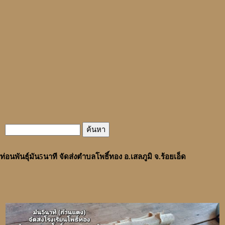
ท่อนพันธุ์มัน5นาที จัดส่งตำบลโพธิ์ทอง อ.เสลภูมิ จ.ร้อยเอ็ด