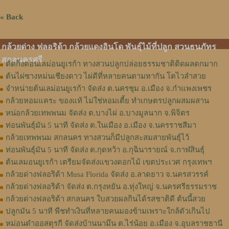
« Back
กล้วยด่าง ฟลอริด้า กล้วยแดงอินโด พันธุ์ไม้ที่ปลูก สวนธนภัทร
สกลนครศรี
ตัดกิ่งตอนเลม่อนยูเรก้า ทางสวนปลูกปล่อยธรรมชาติติดผลดกมาก
ต้นไผ่ซางหม่นเชียงดาว ไผ่ดีที่หลายคนตามหากัน โตไวลำสวย
จำหน่ายต้นเลม่อนยูเรก้า จัดส่ง ต.นครชุม อ.เมือง จ.กําแพงเพชร
กล้วยหอมแคระ ของแท้ ไม่ใช่หอมเตี้ย ทำเกษตรปลูกผสมผสาน
หน่อกล้วยเทพพนม จัดส่ง ต.บางไผ่ อ.บางมูลนาก จ.พิจิตร
ท่อนพันธุ์มัน 5 นาที จัดส่ง ต.ในเมือง อ.เมือง จ.นครราชสีมา
กล้วยเทพพนม สกลนคร ทางสวนก็มีปลูกสะสมสายพันธุ์ไว้
ท่อนพันธุ์มัน 5 นาที จัดส่ง ต.กุดหว้า อ.กุฉินารายณ์ จ.กาฬสินธุ์
ต้นเลมอนยูเรก้า เตรียมจัดส่งแขวงดอกไม้ เขตประเวศ กรุงเทพฯ
กล้วยด่างฟลอริด้า Musa Florida จัดส่ง อ.ลาดยาว จ.นครสวรรค์
กล้วยด่างฟลอริด้า จัดส่ง ต.กรุงหยัน อ.ทุ่งใหญ่ จ.นครศรีธรรมราช
กล้วยด่างฟลอริด้า สกลนคร ใบสวยผลกินได้รสชาติดี ต้นนี้สวย
ปลูกมัน 5 นาที พืชทำเงินที่หลายคนมองข้ามเพราะใกล้ตัวเกินไป
หม่อนดำออสตุรกี จัดส่งบ้านนามึน ต.ไร่น้อย อ.เมือง จ.อุบลราชธานี