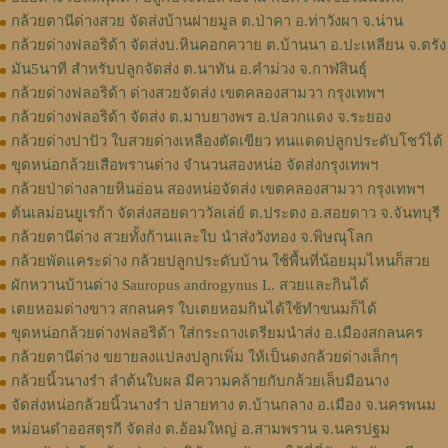
กล้วยตานีด่างสวย จัดส่งบ้านฝายมูล ต.ป่าคา อ.ท่าวังผา จ.น่าน
กล้วยด่างฟลอริด้า จัดส่งบ.หินคอกควาย ต.บ้านนา อ.ปะเหลียน จ.ตรัง
มัน5นาที สำหรับปลูกจัดส่ง ต.นาทัน อ.คำม่วง จ.กาฬสินธุ์
กล้วยด่างฟลอริด้า ด่างสวยจัดส่ง เขตคลองสามวา กรุงเทพฯ
กล้วยด่างฟลอริด้า จัดส่ง ต.มาบยางพร อ.ปลวกแดง จ.ระยอง
กล้วยด่างปาปัว ใบสวยด่างเหลืองตัดเขียว ทนแดดปลูกประดับโชว์ได้
ขุดหน่อกล้วยเสือพรานด่าง จำนวนสองหน่อ จัดส่งกรุงเทพฯ
กล้วยป่าด่างลายหินอ่อน สองหน่อจัดส่ง เขตคลองสามวา กรุงเทพฯ
ต้นเลม่อนยูเรก้า จัดส่งสอยดาววัลเล่ย์ ต.ประตง อ.สอยดาว จ.จันทบุรี
กล้วยตานีด่าง สวยทั้งก้านและใบ นำส่งวังทอง จ.พิษณุโลก
กล้วยพัดแคระด่าง กล้วยปลูกประดับบ้าน ใช้พื้นที่น้อยมุมไหนก็สวย
ผักหวานบ้านด่าง Sauropus androgynus L. สวยและกินได้
เตยหอมด่างขาว สกลนคร ใบเตยหอมกินได้ใช้ทำขนมก็ได้
ขุดหน่อกล้วยด่างฟลอริด้า ใส่กระถางเตรียมนำส่ง อ.เมืองสกลนคร
กล้วยตานีด่าง ขยายลงแปลงปลูกเพิ่ม ให้เป็นดงกล้วยด่างเล็กๆ
กล้วยนิ้วนางรำ ลำต้นใบผล มีความคล้ายกับกล้วยเล็บมือนาง
จัดส่งหน่อกล้วยนิ้วนางรำ ปลายทาง ต.บ้านกลาง อ.เมือง จ.นครพนม
หม่อนดำออสตุรกี จัดส่ง ต.อ้อมใหญ่ อ.สามพราน จ.นครปฐม