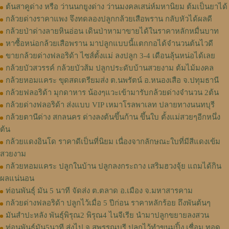
ต้นสาคูด่าง หรือ ว่านนกยูงด่าง ว่านมงคลเสน่ห์มหานิยม ต้มเป็นยาได้
กล้วยด่างราคาแพง จึงทดลองปลูกกล้วยเสือพราน กลับหัวได้ผลดี
กล้วยป่าด่างลายหินอ่อน เดินป่าหามาขายได้ในราคาหลักหมื่นบาท
หาซื้อหน่อกล้วยเสือพราน มาปลูกแบบนี้แตกกอได้จำนวนต้นไวดี
ขายกล้วยด่างฟลอริด้า ไซส์ตั้งแม่ ลงปลูก 3-4 เดือนลุ้นหน่อได้เลย
กล้วยบัวสวรรค์ กล้วยบัวส้ม ปลูกประดับบ้านสวยงาม ต้มไม้มงคล
กล้วยหอมแคระ ขุดสดเตรียมส่ง ต.นพรัตน์ อ.หนองเสือ จ.ปทุมธานี
กล้วยฟลอริด้า มุกดาหาร น้องๆแวะเข้ามารับกล้วยด่างจำนวน 2ต้น
กล้วยด่างฟลอริด้า ส่งแบบ VIP เหมาโรลพาเลท ปลายทางนนทบุรี
กล้วยตานีด่าง สกลนคร ด่างลงต้นขึ้นก้าน ขึ้นใบ ตั้งแม่สวยๆอีกหนึ่ง
ต้น
กล้วยแดงอินโด ราคาดีเป็นที่นิยม เนื่องจากลักษณะใบที่มีสีแดงเข้ม
สวยงาม
กล้วยหอมแคระ ปลูกในบ้าน ปลูกลงกระถาง เสริมฮวงจุ้ย แถมได้กิน
ผลแน่นอน
ท่อนพันธุ์ มัน 5 นาที จัดส่ง ต.ตลาด อ.เมือง จ.มหาสารคาม
กล้วยด่างฟลอริด้า ปลูกไว้เมื่อ 5 ปีก่อน ราคาหลักร้อย ถึงพันต้นๆ
มันสำปะหลัง พันธุ์พิรุณ2 พิรุณ4 ไนจีเรีย นำมาปลูกขยายลงสวน
ท่อนพันธุ์มัน5นาที ส่งไป จ.สุพรรณบุรี ปลูกไว้ทำขนมปิ้ง เชื่อม ทอด