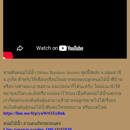
ขายต้นหน่อไม้น้ำ (Water Bamboo shoots) ชุดนี้จัดส่ง จ.ปทุมธานี
จ.ภูเก็ต สำหรับให้เพื่อนๆที่สนใจอยากทดลองปลูกหน่อไม้น้ำที่บ้าน
หรือบางท่านจะเอาลงสวน ลงแปลงนาก็ได้นะครับ โดยแนะนำให้
ขยายลงในกะละมังหรือวงบ่อเอาไว้ก่อน เมื่อต้นหน่อไม้น้ำแตกกอ
เราก็ค่อยๆแยกต้นพันธุ์ออกมาแล้วนำลงปลูกขยายไปได้เรื่อยๆ
สนใจต้นพันธุ์หน่อไม้น้ำติดต่อโทรสอบถาม หรือแอดไลน์
https://line.me/ti/p/yuWtOZoBnk
หน่อไม้น้ำ สวนธนภัทรสกลนคร
Line: tanapat-garden ,O9I-O5I5839