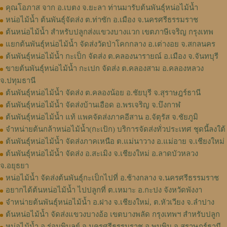
คุณโอภาส จาก อ.เบตง จ.ยะลา ท่านมารับต้นพันธุ์หน่อไม้น้ำ
หน่อไม้น้ำ ต้นพันธุ์จัดส่ง ต.ท่าซัก อ.เมือง จ.นครศรีธรรมราช
ต้นหน่อไม้น้ำ สำหรับปลูกส่งแขวงบางแวก เขตภาษีเจริญ กรุงเทพ
แยกต้นพันธุ์หน่อไม้น้ำ จัดส่งวัดป่าโคกกลาง อ.เต่างอย จ.สกลนคร
ต้นพันธุ์หน่อไม้น้ำ กะเป็ก จัดส่ง ต.คลองนารายณ์ อ.เมือง จ.จันทบุรี
ขายต้นพันธุ์หน่อไม้น้ำ กะเปก จัดส่ง ต.คลองสาม อ.คลองหลวง
จ.ปทุมธานี
ต้นพันธุ์หน่อไม้น้ำ จัดส่ง ต.คลองน้อย อ.ชัยบุรี จ.สุราษฎร์ธานี
ต้นพันธุ์หน่อไม้น้ำ จัดส่งบ้านเอือด อ.พรเจริญ จ.บึงกาฬ
ต้นพันธุ์หน่อไม้น้ำ แท้ แพคจัดส่งภาคอีสาน อ.จัตุรัส จ.ชัยภูมิ
จำหน่ายต้นกล้าหน่อไม้น้ำ(กะเป้ก) บริการจัดส่งทั่วประเทศ ชุดนี้ลงใต้
ต้นพันธุ์หน่อไม้น้ำ จัดส่งภาคเหนือ ต.แม่นาวาง อ.แม่อาย จ.เชียงใหม่
ต้นพันธุ์หน่อไม้น้ำ จัดส่ง อ.สะเมิง จ.เชียงใหม่ อ.ลาดบัวหลวง
จ.อยุธยา
หน่อไม้น้ำ จัดส่งต้นพันธุ์กะเป็กไปที่ อ.ช้างกลาง จ.นครศรีธรรมราช
อยากได้ต้นหน่อไม้น้ำ ไปปลูกที่ ต.เหมาะ อ.กะปง จังหวัดพังงา
จำหน่ายต้นพันธุ์หน่อไม้น้ำ อ.ฝาง จ.เชียงใหม่, ต.หัวเวียง จ.ลำปาง
ต้นหน่อไม้น้ำ จัดส่งแขวงบางอ้อ เขตบางพลัด กรุงเทพฯ สำหรับปลูก
หน่อไม้น้ำ อ.ร่อนพิบูลย์ จ.นครศรีธรรมราช อ.พุนพิน จ.สุราษฎร์ธานี