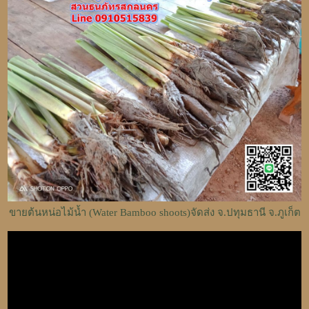
ขายต้นหน่อไม้น้ำ (Water Bamboo shoots)จัดส่ง จ.ปทุมธานี จ.ภูเก็ต