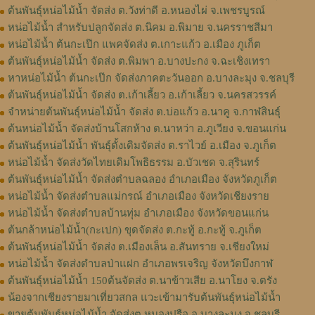
ต้นพันธุ์หน่อไม้น้ำ จัดส่ง ต.วังท่าดี อ.หนองไผ่ จ.เพชรบูรณ์
หน่อไม้น้ำ สำหรับปลูกจัดส่ง ต.นิคม อ.พิมาย จ.นครราชสีมา
หน่อไม้น้ำ ต้นกะเป๊ก แพคจัดส่ง ต.เกาะแก้ว อ.เมือง ภูเก็ต
ต้นพันธุ์หน่อไม้น้ำ จัดส่ง ต.พิมพา อ.บางปะกง จ.ฉะเชิงเทรา
หาหน่อไม้น้ำ ต้นกะเป๊ก จัดส่งภาคตะวันออก อ.บางละมุง จ.ชลบุรี
ต้นพันธุ์หน่อไม้น้ำ จัดส่ง ต.เก้าเลี้ยว อ.เก้าเลี้ยว จ.นครสวรรค์
จำหน่ายต้นพันธุ์หน่อไม้น้ำ จัดส่ง ต.บ่อแก้ว อ.นาคู จ.กาฬสินธุ์
ต้นหน่อไม้น้ำ จัดส่งบ้านโสกห้าง ต.นาหว่า อ.ภูเวียง จ.ขอนแก่น
ต้นพันธุ์หน่อไม้น้ำ พันธุ์ดั้งเดิมจัดส่ง ต.ราไวย์ อ.เมือง จ.ภูเก็ต
หน่อไม้น้ำ จัดส่งวัดไทยเดิมโพธิธรรม อ.บัวเชด จ.สุรินทร์
ต้นพันธุ์หน่อไม้น้ำ จัดส่งตำบลฉลอง อำเภอเมือง จังหวัดภูเก็ต
หน่อไม้น้ำ จัดส่งตำบลแม่กรณ์ อำเภอเมือง จังหวัดเชียงราย
หน่อไม้น้ำ จัดส่งตำบลบ้านทุ่ม อำเภอเมือง จังหวัดขอนแก่น
ต้นกล้าหน่อไม้น้ำ(กะเปก) ขุดจัดส่ง ต.กะทู้ อ.กะทู้ จ.ภูเก็ต
ต้นพันธุ์หน่อไม้น้ำ จัดส่ง ต.เมืองเล็น อ.สันทราย จ.เชียงใหม่
หน่อไม้น้ำ จัดส่งตำบลป่าแฝก อำเภอพรเจริญ จังหวัดบึงกาฬ
ต้นพันธุ์หน่อไม้น้ำ 150ต้นจัดส่ง ต.นาข้าวเสีย อ.นาโยง จ.ตรัง
น้องจากเชียงรายมาเที่ยวสกล แวะเข้ามารับต้นพันธุ์หน่อไม้น้ำ
ขายต้นพันธุ์หน่อไม้น้ำ จัดส่งต.หนองปรือ อ.บางละมุง จ.ชลบุรี