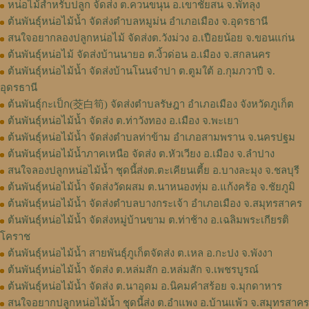
หน่อไม้สำหรับปลูก​ จัดส่ง​ ต.ควนขนุน​ อ.เขาชัยสน​ จ.พัทลุง
ต้นพันธุ์​หน่อไม้​น้ำ จัดส่ง​ตำบล​หมูม่น อำเภอ​เมือง​ จ.อุดรธานี​
สนใจอยากลองปลูก​หน่อไม้​ จัดส่ง​ต.​วังม่วง​ อ.เปือยน้อย​ จ.​ขอนแก่น
ต้นพันธุ์​หน่อไม้​ จัดส่งบ้านนายอ​ ต.​งิ้วด่อน อ.เมือง​ จ.​สกลนคร​
ต้นพันธุ์​หน่อไม้​น้ำ​ จัดส่งบ้าน​โนน​จำปา​ ต.​ตูมใต้​ อ.​กุมภวาปี​ จ.​
อุดรธานี​
ต้นพันธุ์กะเป็ก(茭白筍) จัดส่งตำบล​รัษฎา​ อำเภอเมือง​ จังหวัด​ภูเก็ต​
ต้นพันธุ์หน่อไม้​น้ำ​ จัดส่ง​ ต.ท่าวังทอง​ อ.​เมือง​ จ.​พะเยา​
ต้นพันธุ์หน่อไม้น้ำ จัดส่งตำบลท่าข้าม อำเภอสามพราน จ.นครปฐม
ต้นพันธุ์หน่อไม้น้ำภาคเหนือ จัดส่ง ต.หัวเวียง อ.เมือง จ.ลำปาง
สนใจลองปลูกหน่อไม้น้ำ ชุดนี้ส่งต.ตะเคียนเตี้ย อ.บางละมุง จ.ชลบุรี
ต้นพันธุ์หน่อไม้น้ำ จัดส่งวัดผสม ต.นาหนองทุ่ม อ.แก้งคร้อ จ.ชัยภูมิ
ต้นพันธุ์หน่อไม้น้ำ จัดส่งตำบลบางกระเจ้า อำเภอเมือง จ.สมุทรสาคร
ต้นพันธุ์หน่อไม้น้ำ จัดส่งหมู่บ้านขาม ต.ท่าช้าง อ.เฉลิมพระเกียรติ
โคราช
ต้นพันธุ์หน่อไม้น้ำ สายพันธุ์ภูเก็ตจัดส่ง ต.เหล อ.กะปง จ.พังงา
ต้นพันธุ์หน่อไม้น้ำ จัดส่ง ต.หล่มสัก อ.หล่มสัก จ.เพชรบูรณ์
ต้นพันธุ์หน่อไม้น้ำ จัดส่ง ต.นาอุดม อ.นิคมคำสร้อย จ.มุกดาหาร
สนใจอยากปลูกหน่อไม้น้ำ ชุดนี้ส่ง ต.อำแพง อ.บ้านแพ้ว จ.สมุทรสาคร