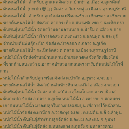
ต้นหน่อไม้น้ำ สำหรับปลูกแพคจัดส่ง ต.ป่าเซ่า อ.เมือง จ.อุตรดิตถ์
ต้นหน่อไม้น้ำ(กะเปก 茭白) จัดส่ง ต.วัดประดู่ อ.เมือง จ.สุราษฎร์ธานี
ต้นหน่อไม้น้ำ สำหรับปลูกจัดส่ง ต.ศรีดอนชัย อ.เชียงของ จ.เชียงราย
ขายต้นหน่อไม้น้ำ จัดส่งต.ลาดกระทิง อ.สนามชัยเขต จ.ฉะเชิงเทรา
ต้นพันธุ์หน่อไม้น้ำ จัดส่งบ้านด่านลานหอย ต.น้ำรึม อ.เมือง จ.ตาก
ต้นพันธุ์หน่อไม้น้ำ บริการจัดส่ง ต.ดงตะงาว อ.ดอนพุด จ.สระบุรี
จำหน่ายต้นพันธุ์กะเป็ก จัดส่ง ต.ป่าคลอก อ.ถลาง จ.ภูเก็ต
ขายต้นหน่อไม้น้ำ กะเป็กจัดส่ง ต.ตลาด อ.เมือง จ.สุราษฎร์ธานี
หน่อไม้น้ำ จัดส่งตำบลบ้านแหวน อำเภอหางดง จังหวัดเชียงใหม่
พี่จากตำบลบะหว้า อ.อากาศอำนวย สกลนคร มารับต้นหน่อไม้น้ำที่
สวน
หน่อไม้น้ำสำหรับปลูก พร้อมจัดส่ง ต.ป่าสัก อ.ภูซาง จ.พะเยา
ขายต้นหน่อไม้น้ำ จัดส่งบ้านสันช้างหิน ต.แม่ใส อ.เมือง จ.พะเยา
ต้นพันธุ์หน่อไม้น้ำ จัดส่ง ต.ปาเสมัส อ.สุไหงโก-ลก จ.นราธิวาส
ต้นกะเปก จัดส่ง อ.ถลาง จ.ภูเก็ต หน่อไม้น้ำ อ.เต่างอย จ.สกลนคร
เอาต้นหน่อไม้น้ำ มาลงปลูกในอ่างเปลผสมปูน เพื่อวางไว้หน้าสวน
หน่อไม้น้ำจัดส่ง ต.ผาน้อย อ.วังสะพุง จ.เลย, ต.แม่​ตืน​ อ.ลี้​ จ.ลำพูน​
หน่อไม้น้ำ ต้นพันธุ์สำหรับปลูกจัดส่ง ต.ละแม อ.ละแม จ.ชุมพร
หน่อไม้น้ำ ต้นพันธุ์จัดส่ง ต.หนองแวง อ.กุดรัง จ.มหาสารคาม