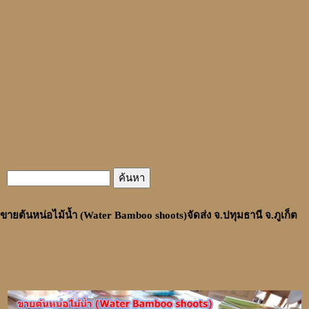
ขายต้นหน่อไม้น้ำ (Water Bamboo shoots)จัดส่ง จ.ปทุมธานี จ.ภูเก็ต