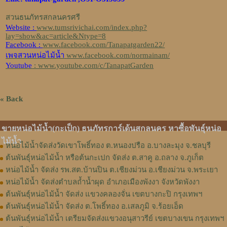
สวนธนภัทรสกลนครศรี
Website :
www.tumsrivichai.com/index.php?
lay=show&ac=article&Ntype=8
Facebook :
www.facebook.com/Tanapatgarden22/
เพจสวนหน่อไม้น้ำ
www.facebook.com/normainam/
Youtube
: www.youtube.com/c/TanapatGarden
« Back
ขายหน่อไม้น้ำ(กะเป็ก) ธนภัทรการ์เด้นสกลนคร หาซื้อพันธุ์หน่อ
ไม้น้ำ
หน่อไม้น้ำจัดส่งวัดเขาโพธิ์ทอง ต.หนองปรือ อ.บางละมุง จ.ชลบุรี
ต้นพันธุ์หน่อไม้น้ำ หรือต้นกะเปก จัดส่ง ต.สาคู อ.ถลาง จ.ภูเก็ต
หน่อไม้น้ำ จัดส่ง รพ.สต.บ้านปิน ต.เชียงม่วน อ.เชียงม่วน จ.พระเยา
หน่อไม้น้ำ จัดส่งตำบลถ้ำน้ำผุด อำเภอเมืองพังงา จังหวัดพังงา
ต้นพันธุ์หน่อไม้น้ำ จัดส่ง แขวงคลองจั่น เขตบางกะปิ กรุงเทพฯ
ต้นพันธุ์หน่อไม้น้ำ จัดส่ง ต.โพธิ์ทอง อ.เสลภูมิ จ.ร้อยเอ็ด
ต้นพันธุ์หน่อไม้น้ำ เตรียมจัดส่งแขวงอนุสาวรีย์ เขตบางเขน กรุงเทพฯ