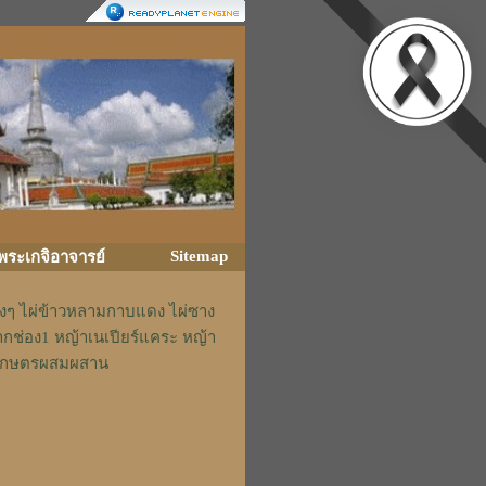
Sitemap
ิพระเกจิอาจารย์
่างๆ ไผ่ข้าวหลามกาบแดง ไผ่ซาง
ากช่อง1 หญ้าเนเปียร์แคระ หญ้า
รักเกษตรผสมผสาน