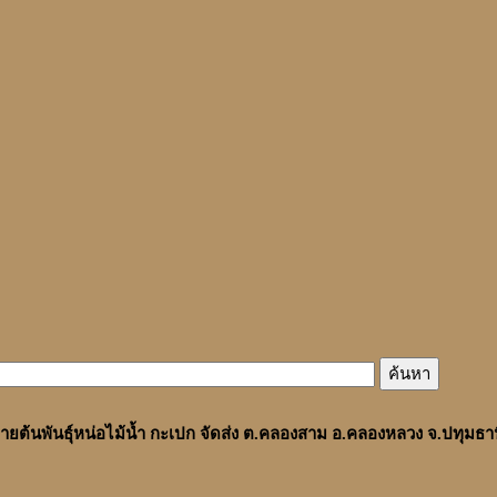
ายต้นพันธุ์หน่อไม้น้ำ กะเปก จัดส่ง ต.คลองสาม อ.คลองหลวง จ.ปทุมธาน