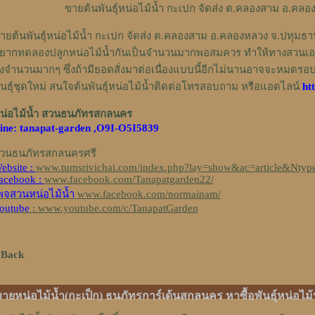
ขายต้นพันธุ์หน่อไม้น้ำ กะเปก จัดส่ง ต.คลองสาม อ.คลอ
ายต้นพันธุ์หน่อไม้น้ำ กะเปก จัดส่ง ต.คลองสาม อ.คลองหลวง จ.ปทุมธานี
ยากทดลองปลูกหน่อไม้น้ำกันเป็นจำนวนมากพอสมควร ทำให้ทางสวนเอง
ั่งจำนวนมากๆ ซึ่งถ้ามียอดสั่งมาต่อเนื่องแบบนี้อีกไม่นานอาจจะหมดรอบ
ันธุ์ชุดใหม่ สนใจต้นพันธุ์หน่อไม้น้ำติดต่อโทรสอบถาม หรือแอดไลน์
ht
น่อไม้น้ำ สวนธนภัทรสกลนคร
ine: tanapat-garden ,O9I-O5I5839
วนธนภัทรสกลนครศรี
ebsite :
www.tumsrivichai.com/index.php?lay=show&ac=article&Ntyp
acebook :
www.facebook.com/Tanapatgarden22/
พจสวนหน่อไม้น้ำ
www.facebook.com/normainam/
outube
: www.youtube.com/c/TanapatGarden
 Back
ายหน่อไม้น้ำ(กะเป็ก) ธนภัทรการ์เด้นสกลนคร หาซื้อพันธุ์หน่อไม้