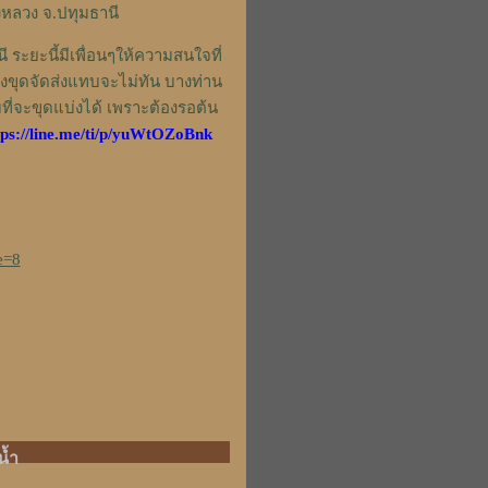
งหลวง จ.ปทุมธานี
 ระยะนี้มีเพื่อนๆให้ความสนใจที่
ขุดจัดส่งแทบจะไม่ทัน บางท่าน
ที่จะขุดแบ่งได้ เพราะต้องรอต้น
tps://line.me/ti/p/yuWtOZoBnk
e=8
น้ำ