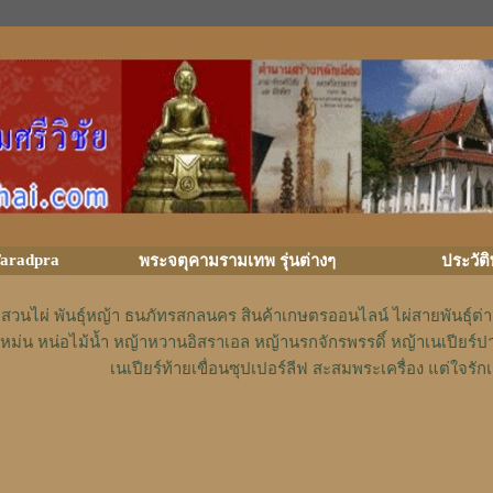
aradpra
พระจตุคามรามเทพ รุ่นต่างๆ
ประวัต
สวนไผ่ พันธุ์หญ้า ธนภัทรสกลนคร สินค้าเกษตรออนไลน์ ไผ่สายพันธุ์ต
หม่น หน่อไม้น้ำ หญ้าหวานอิสราเอล หญ้านรกจักรพรรดิ์ หญ้าเนเปียร์ป
เนเปียร์ท้ายเขื่อนซุปเปอร์ลีฟ สะสมพระเครื่อง แต่ใจ