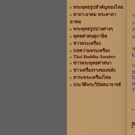
พระพุทธรูปสำคัญของไทย
คาถา-อาคม พระคาถา
ข
อาคม
อ
พระพุทธรูปปางต่างๆ
ส
พุทธศาสนสุภาษิต
พ
ข่าวพระเครื่อง
ห
บทความพระเครื่อง
L
Thai Buddha Amulets
ข่าวพระพุทธศาสนา
ส
ข่าวเครื่องรางของขลัง
W
F
สาระพระเครื่องไทย
เ
ประวัติพระวิปัสสนาจารย์
Y
«
ข