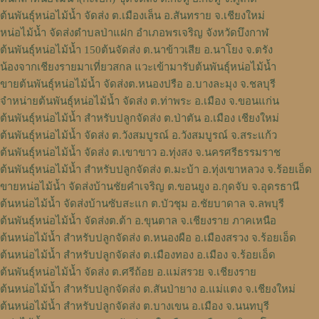
ต้นพันธุ์หน่อไม้น้ำ จัดส่ง ต.เมืองเล็น อ.สันทราย จ.เชียงใหม่
หน่อไม้น้ำ จัดส่งตำบลป่าแฝก อำเภอพรเจริญ จังหวัดบึงกาฬ
ต้นพันธุ์หน่อไม้น้ำ 150ต้นจัดส่ง ต.นาข้าวเสีย อ.นาโยง จ.ตรัง
น้องจากเชียงรายมาเที่ยวสกล แวะเข้ามารับต้นพันธุ์หน่อไม้น้ำ
ขายต้นพันธุ์หน่อไม้น้ำ จัดส่งต.หนองปรือ อ.บางละมุง จ.ชลบุรี
จำหน่ายต้นพันธุ์หน่อไม้น้ำ จัดส่ง ต.ท่าพระ อ.เมือง จ.ขอนแก่น
ต้นพันธุ์หน่อไม้น้ำ สำหรับปลูกจัดส่ง ต.ป่าตัน อ.เมือง เชียงใหม่
ต้นพันธุ์หน่อไม้น้ำ จัดส่ง ต.วังสมบูรณ์ อ.วังสมบูรณ์ จ.สระแก้ว
ต้นพันธุ์หน่อไม้น้ำ จัดส่ง ต.เขาขาว อ.ทุ่งสง จ.นครศรีธรรมราช
ต้นพันธุ์หน่อไม้น้ำ สำหรับปลูกจัดส่ง ต.มะบ้า อ.ทุ่งเขาหลวง จ.ร้อยเอ็ด
ขายหน่อไม้น้ำ จัดส่งบ้านชัยคำเจริญ ต.ขอนยูง อ.กุดจับ จ.อุดรธานี
ต้นหน่อไม้น้ำ จัดส่งบ้านซับสะแก ต.บัวชุม อ.ชัยบาดาล จ.ลพบุรี
ต้นพันธุ์หน่อไม้น้ำ จัดส่งต.ต้า อ.ขุนตาล จ.เชียงราย ภาคเหนือ
ต้นหน่อไม้น้ำ สำหรับปลูกจัดส่ง ต.หนองผือ อ.เมืองสรวง จ.ร้อยเอ็ด
ต้นหน่อไม้น้ำ สำหรับปลูกจัดส่ง ต.เมืองทอง​ อ.เมือง​ จ.ร้อยเอ็ด​
ต้นพันธุ์หน่อไม้น้ำ จัดส่ง​ ต.ศรี​ถ้อย​ อ.แม่สรวย​ จ.เชียงราย​
ต้นหน่อไม้น้ำ สำหรับปลูกจัดส่ง ต.สันป่ายาง อ.แม่แตง จ.เชียงใหม่
ต้นหน่อไม้น้ำ สำหรับปลูกจัดส่ง ต.บางเขน อ.เมือง จ.นนทบุรี