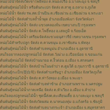
หน่อไม้น้ำจัดส่งวัดเขาโพธิ์ทอง ต.หนองปรือ อ.บางละมุง จ.ชลบุรี
ต้นพันธุ์หน่อไม้น้ำ หรือต้นกะเปก จัดส่ง ต.สาคู อ.ถลาง จ.ภูเก็ต
หน่อไม้น้ำ จัดส่ง รพ.สต.บ้านปิน ต.เชียงม่วน อ.เชียงม่วน จ.พระเยา
หน่อไม้น้ำ จัดส่งตำบลถ้ำน้ำผุด อำเภอเมืองพังงา จังหวัดพังงา
ต้นพันธุ์หน่อไม้น้ำ จัดส่ง แขวงคลองจั่น เขตบางกะปิ กรุงเทพฯ
ต้นพันธุ์หน่อไม้น้ำ จัดส่ง ต.โพธิ์ทอง อ.เสลภูมิ จ.ร้อยเอ็ด
ต้นพันธุ์หน่อไม้น้ำ เตรียมจัดส่งแขวงอนุสาวรีย์ เขตบางเขน กรุงเทพฯ
หน่อไม้สำหรับปลูก​ จัดส่ง​ ต.ควนขนุน​ อ.เขาชัยสน​ จ.พัทลุง
ต้นพันธุ์​หน่อไม้​น้ำ จัดส่ง​ตำบล​หมูม่น อำเภอ​เมือง​ จ.อุดรธานี​
สนใจอยากลองปลูก​หน่อไม้​ จัดส่ง​ต.​วังม่วง​ อ.เปือยน้อย​ จ.​ขอนแก่น
ต้นพันธุ์​หน่อไม้​ จัดส่งบ้านนายอ​ ต.​งิ้วด่อน อ.เมือง​ จ.​สกลนคร​
ต้นพันธุ์​หน่อไม้​น้ำ​ จัดส่งบ้าน​โนน​จำปา​ ต.​ตูมใต้​ อ.​กุมภวาปี​ จ.​อุดรธานี​
ต้นพันธุ์กะเป็ก(茭白筍) จัดส่งตำบล​รัษฎา​ อำเภอเมือง​ จังหวัด​ภูเก็ต​
ต้นพันธุ์หน่อไม้​น้ำ​ จัดส่ง​ ต.ท่าวังทอง​ อ.​เมือง​ จ.​พะเยา​
ต้นพันธุ์หน่อไม้น้ำ จัดส่งตำบลท่าข้าม อำเภอสามพราน จ.นครปฐม
ต้นพันธุ์หน่อไม้น้ำภาคเหนือ จัดส่ง ต.หัวเวียง อ.เมือง จ.ลำปาง
สนใจลองปลูกหน่อไม้น้ำ ชุดนี้ส่งต.ตะเคียนเตี้ย อ.บางละมุง จ.ชลบุรี
ต้นพันธุ์หน่อไม้น้ำ จัดส่งวัดผสม ต.นาหนองทุ่ม อ.แก้งคร้อ จ.ชัยภูมิ
ต้นพันธุ์หน่อไม้น้ำ จัดส่งตำบลบางกระเจ้า อำเภอเมือง จ.สมุทรสาคร