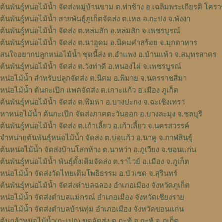
ต้นพันธุ์หน่อไม้น้ำ จัดส่งหมู่บ้านขาม ต.ท่าช้าง อ.เฉลิมพระเกียรติ โคร
ต้นพันธุ์หน่อไม้น้ำ สายพันธุ์ภูเก็ตจัดส่ง ต.เหล อ.กะปง จ.พังงา
ต้นพันธุ์หน่อไม้น้ำ จัดส่ง ต.หล่มสัก อ.หล่มสัก จ.เพชรบูรณ์
ต้นพันธุ์หน่อไม้น้ำ จัดส่ง ต.นาอุดม อ.นิคมคำสร้อย จ.มุกดาหาร
สนใจอยากปลูกหน่อไม้น้ำ ชุดนี้ส่ง ต.อำแพง อ.บ้านแพ้ว จ.สมุทรสาคร
ต้นพันธุ์หน่อไม้น้ำ จัดส่ง ต.วังท่าดี อ.หนองไผ่ จ.เพชรบูรณ์
หน่อไม้น้ำ สำหรับปลูกจัดส่ง ต.นิคม อ.พิมาย จ.นครราชสีมา
หน่อไม้น้ำ ต้นกะเป๊ก แพคจัดส่ง ต.เกาะแก้ว อ.เมือง ภูเก็ต
ต้นพันธุ์หน่อไม้น้ำ จัดส่ง ต.พิมพา อ.บางปะกง จ.ฉะเชิงเทรา
หาหน่อไม้น้ำ ต้นกะเป๊ก จัดส่งภาคตะวันออก อ.บางละมุง จ.ชลบุรี
ต้นพันธุ์หน่อไม้น้ำ จัดส่ง ต.เก้าเลี้ยว อ.เก้าเลี้ยว จ.นครสวรรค์
จำหน่ายต้นพันธุ์หน่อไม้น้ำ จัดส่ง ต.บ่อแก้ว อ.นาคู จ.กาฬสินธุ์
ต้นหน่อไม้น้ำ จัดส่งบ้านโสกห้าง ต.นาหว่า อ.ภูเวียง จ.ขอนแก่น
ต้นพันธุ์หน่อไม้น้ำ พันธุ์ดั้งเดิมจัดส่ง ต.ราไวย์ อ.เมือง จ.ภูเก็ต
หน่อไม้น้ำ จัดส่งวัดไทยเดิมโพธิธรรม อ.บัวเชด จ.สุรินทร์
ต้นพันธุ์หน่อไม้น้ำ จัดส่งตำบลฉลอง อำเภอเมือง จังหวัดภูเก็ต
หน่อไม้น้ำ จัดส่งตำบลแม่กรณ์ อำเภอเมือง จังหวัดเชียงราย
หน่อไม้น้ำ จัดส่งตำบลบ้านทุ่ม อำเภอเมือง จังหวัดขอนแก่น
ต้นกล้าหน่อไม้น้ำ(กะเปก) ขุดจัดส่ง ต.กะทู้ อ.กะทู้ จ.ภูเก็ต