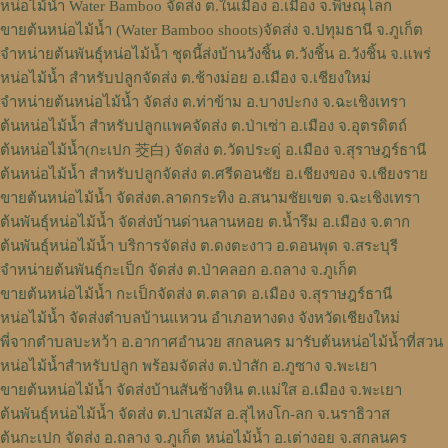
หน่อไม้น้ำ Water Bamboo จัดส่ง ต.ในเมือง อ.เมือง จ.พิษณุโลก
ขายต้นหน่อไม้น้ำ (Water Bamboo shoots)จัดส่ง จ.ปทุมธานี จ.ภูเก็ต
จำหน่ายต้นพันธุ์หน่อไม้น้ำ ชุดนี้ส่งบ้านวังชิ้น ต.วังชิ้น อ.วังชิ้น จ.แพร่
หน่อไม้น้ำ สำหรับปลูกจัดส่ง ต.ช้างม่อย อ.เมือง จ.เชียงใหม่
จำหน่ายต้นหน่อไม้น้ำ จัดส่ง ต.ท่าข้าม อ.บางปะกง จ.ฉะเชิงเทรา
ต้นหน่อไม้น้ำ สำหรับปลูกแพคจัดส่ง ต.ป่าเซ่า อ.เมือง จ.อุตรดิตถ์
ต้นหน่อไม้น้ำ(กะเปก 茭白) จัดส่ง ต.วัดประดู่ อ.เมือง จ.สุราษฎร์ธานี
ต้นหน่อไม้น้ำ สำหรับปลูกจัดส่ง ต.ศรีดอนชัย อ.เชียงของ จ.เชียงราย
ขายต้นหน่อไม้น้ำ จัดส่งต.ลาดกระทิง อ.สนามชัยเขต จ.ฉะเชิงเทรา
ต้นพันธุ์หน่อไม้น้ำ จัดส่งบ้านด่านลานหอย ต.น้ำรึม อ.เมือง จ.ตาก
ต้นพันธุ์หน่อไม้น้ำ บริการจัดส่ง ต.ดงตะงาว อ.ดอนพุด จ.สระบุรี
จำหน่ายต้นพันธุ์กะเป็ก จัดส่ง ต.ป่าคลอก อ.ถลาง จ.ภูเก็ต
ขายต้นหน่อไม้น้ำ กะเป็กจัดส่ง ต.ตลาด อ.เมือง จ.สุราษฎร์ธานี
หน่อไม้น้ำ จัดส่งตำบลบ้านแหวน อำเภอหางดง จังหวัดเชียงใหม่
พี่จากตำบลบะหว้า อ.อากาศอำนวย สกลนคร มารับต้นหน่อไม้น้ำที่สวน
หน่อไม้น้ำสำหรับปลูก พร้อมจัดส่ง ต.ป่าสัก อ.ภูซาง จ.พะเยา
ขายต้นหน่อไม้น้ำ จัดส่งบ้านสันช้างหิน ต.แม่ใส อ.เมือง จ.พะเยา
ต้นพันธุ์หน่อไม้น้ำ จัดส่ง ต.ปาเสมัส อ.สุไหงโก-ลก จ.นราธิวาส
ต้นกะเปก จัดส่ง อ.ถลาง จ.ภูเก็ต หน่อไม้น้ำ อ.เต่างอย จ.สกลนคร