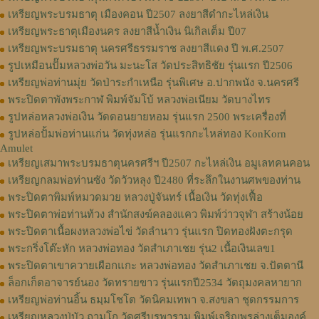
เหรียญพระบรมธาตุ เมืองคอน ปี2507 ลงยาสีดำกะไหล่เงิน
เหรียญพระธาตุเมืองนคร ลงยาสีน้ำเงิน นิเกิลเต็ม ปี07
เหรียญพระบรมธาตุ นครศรีธรรมราช ลงยาสีแดง ปี พ.ศ.2507
รูปเหมือนปั๊มหลวงพ่อวัน มะนะโส วัดประสิทธิชัย รุ่นแรก ปี2506
เหรียญพ่อท่านมุ่ย วัดป่าระกำเหนือ รุ่นพิเศษ อ.ปากพนัง จ.นครศรี
พระปิดตาพังพระกาฬ พิมพ์จัมโบ้ หลวงพ่อเนียม วัดบางไทร
รูปหล่อหลวงพ่อเงิน วัดดอนยายหอม รุ่นแรก 2500 พระเครื่องที่
รูปหล่อปั้มพ่อท่านแก่น วัดทุ่งหล่อ รุ่นแรกกะไหล่ทอง KonKorn
Amulet
เหรียญเสมาพระบรมธาตุนครศรีฯ ปี2507 กะไหล่เงิน อมูเลทคนคอน
เหรียญกลมพ่อท่านซัง วัดวัวหลุง ปี2480 ที่ระลึกในงานศพของท่าน
พระปิดตาพิมพ์หมวดมวย หลวงปู่จันทร์ เนื้อเงิน วัดทุ่งเฟื้อ
พระปิดตาพ่อท่านท้วง สำนักสงฆ์คลองแคว พิมพ์ว่าวจุฬา สร้างน้อย
พระปิดตาเนื้อผงหลวงพ่อไข่ วัดลำนาว รุ่นแรก ปิดทองฝังตะกรุด
พระกริ่งโต๊ะหัก หลวงพ่อทอง วัดสำเภาเชย รุ่น2 เนื้อเงินเลข1
พระปิดตาเขาควายเผือกแกะ หลวงพ่อทอง วัดสำเภาเชย จ.ปัตตานี
ล็อกเก็ตอาจารย์นอง วัดทรายขาว รุ่นแรกปี2534 วัตถุมงคลหายาก
เหรียญพ่อท่านอิ้น ธมฺมโชโต วัดนิคมเทพา จ.สงขลา ชุดกรรมการ
เหรียญหลวงปู่บัว ถามโก วัดศรีบูรพาราม พิมพ์เจริญพรล่างเต็มองค์