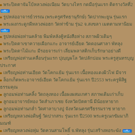
พระปิดตาจัมโบ้หลวงพ่อเนียม วัดบางไทร กดมือรุ่นแรก ติดรางวัลที่2
รูปหล่ออาจารย์วรรณ (พระครูศรัทธานุรักษ์) วัดปากพะยูน รุ่นแรก
พระผงกระดูกผีหลวงพ่อฮก วัดท่าข้าม รุ่น2 จ.สงขลา เมตตามหานิยม
รูปหล่อพ่อท่านคล้าย พิมพ์หลังคู้หนังสือห่าง สภาพผิวเดิมๆ
พระปิดตาเขาควายเผือกแกะ อาจารย์เอียด วัดดอนศาลา พัทลุง
พระปิดตาไม้แกะ มีรอยจารเก่า เลี่ยมพลาสติกเก็บรักษาอย่างดี
เหรียญพ่อท่านเคลื่อนรุ่นแรก ปุญฺญผโล วัดปลักปอม พระครูสุนทรบุญ
ประกาศ
เหรียญพ่อท่านเอียด วัดโคกแย้ม รุ่นแรก เนื้อทองแดงผิวไฟ มีจาร
ล็อกเก็ตพระอาจารย์เอียด วัดโคกแย้ม รุ่นแรก ปี2553 พระครูพิสิฐ
ธรรมคุณ
ลูกอมพ่อท่านคลิ้ง วัดถลุงทอง เนื้อผงผสมเกศา สภาพเดิมเก่าเก็บ
ลูกอมอาจารย์ทอง วัดสำเภาเชย จังหวัดปัตตานี มีน้อยหายาก
ลูกอมพ่อท่านกล่ำ วัดศาลาบางปู จังหวัดนครศรีธรรมราช หายาก
เหรียญหลวงพ่อดิษฐ์ วัดปากสระ รุ่นแรก ปี2500 พระครูเนกขัมมาภิ
มณฑ์
เหรียญหลวงพ่อทุ่ม วัดควนสามโพธิ์ จ.พัทลุง รุ่น1สร้างหอระฆัง