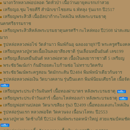
นางกวักหลวงพ่อปลอด วัดหัวป่า เนื้อว่านยายุคแรกเก่าสวย
เหรียญอ.ชุม ไชยคีรี สำนักเขาไชยสน จ.พัทลุง รุ่นแรก ปี2517
เหรียญพระสิวลี เนื้ออัลปาก้ากะไหล่เงิน หลังพระบรมธาตุ
นครศรีธรรมราช
เหรียญพระสิวลีหลังพระบรมธาตุนครศรีฯ กะไหล่ทอง ปี2508 น่าสะสม
มาก
รูปหล่อหลวงพ่อไข่ วัดลำนาว พิมพ์ก้นอุ ฉลองอายุ97ปี พระครูศรีมงคล
เหรียญหลวงปู่ทวดเนื้อเงินลงยาสีธงชาติ รุ่นเลื่อนหมื่นยันต์ เลข199
เหรียญเลื่อนหมื่นยันต์ หลวงพ่อทวด เนื้อเงินลงยาราชาวดี 5 เหรียญ
พระชัยวัฒน์เก่า ก้นมีรอยตะไบก้านช่อ ไม่ทราบวัดครับ
พระชัยวัฒน์พระครูสอน วัดมักกะสัน ปี2484 พิมพ์หน้าเดียวก้นจาร
รูปหล่อหลวงพ่อเงิน วัดบางคลาน รุ่นปืนแตก พิมพ์นิยมเศียรโต เนื้อจัด
เหรียญพระประจำวันจันทร์ เนื้อทองฝาบาตร หลังพระบรมธาตุ
เหรียญพระประจำวันเสาร์ เนื้อกะไหล่ทองเก่า หลังพระบรมธาตุ
เหรียญพ่อท่านปลอด วัดนาเขลียง รุ่น3 ปี2499 เนื้อทองแดงกะไหล่เงิน
รูปหล่อรุ่นแรก หลวงพ่อจิต วัดควนจง เนื้อนวโลหะ ปี2553
หลวงปู่ทวด วัดช้างให้ ปี2524 พิมพ์พระรอดหน้าใหญ่ สวยแชมป์คมชัด