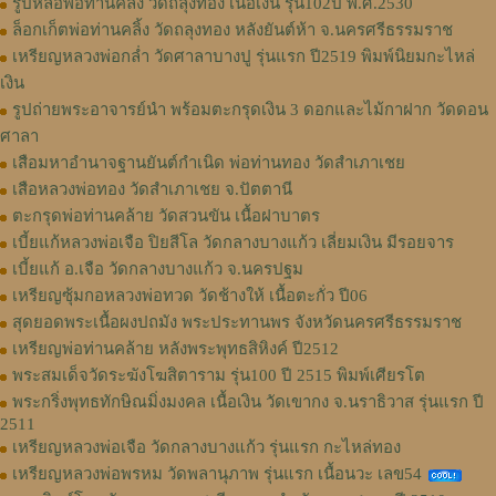
รูปหล่อพ่อท่านคลิ้ง วัดถลุงทอง เนื้อเงิน รุ่น102ปี พ.ศ.2530
ล็อกเก็ตพ่อท่านคลิ้ง วัดถลุงทอง หลังยันต์ห้า จ.นครศรีธรรมราช
เหรียญหลวงพ่อกล่ำ วัดศาลาบางปู รุ่นแรก ปี2519 พิมพ์นิยมกะไหล่
เงิน
รูปถ่ายพระอาจารย์นำ พร้อมตะกรุดเงิน 3 ดอกและไม้กาฝาก วัดดอน
ศาลา
เสือมหาอำนาจฐานยันต์กำเนิด พ่อท่านทอง วัดสำเภาเชย
เสือหลวงพ่อทอง วัดสำเภาเชย จ.ปัตตานี
ตะกรุดพ่อท่านคล้าย วัดสวนขัน เนื้อฝาบาตร
เบี้ยแก้หลวงพ่อเจือ ปิยสีโล วัดกลางบางแก้ว เลี่ยมเงิน มีรอยจาร
เบี้ยแก้ อ.เจือ วัดกลางบางแก้ว จ.นครปฐม
เหรียญซุ้มกอหลวงพ่อทวด วัดช้างให้ เนื้อตะกั่ว ปี06
สุดยอดพระเนื้อผงปถมัง พระประทานพร จังหวัดนครศรีธรรมราช
เหรียญพ่อท่านคล้าย หลังพระพุทธสิหิงค์ ปี2512
พระสมเด็จวัดระฆังโฆสิตาราม รุ่น100 ปี 2515 พิมพ์เศียรโต
พระกริ่งพุทธทักษิณมิ่งมงคล เนื้อเงิน วัดเขากง จ.นราธิวาส รุ่นแรก ปี
2511
เหรียญหลวงพ่อเจือ วัดกลางบางแก้ว รุ่นแรก กะไหล่ทอง
เหรียญหลวงพ่อพรหม วัดพลานุภาพ รุ่นแรก เนื้อนวะ เลข54