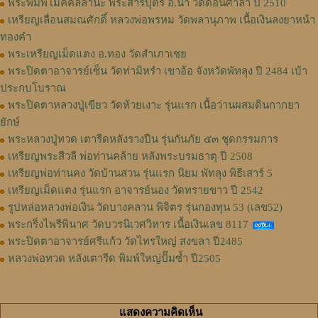
พระพิมพ์โมคคัลลานะ พระสารีบุตร อ.นำ วัดดอนศาลา ปี 2510
เหรียญเลื่อนสมณศักดิ์ หลวงพ่อพรหม วัดพลานุภาพ เนื้อเงินลงยาหน้า
ทองคำ
พระเหรียญเม็ดแตง อ.ทอง วัดสำเภาเชย
พระปิดตาอาจารย์เซ็น วัดท่ามิหรำ เขาอ้อ จังหวัดพัทลุง ปี 2484 เบ้า
ประกบโบราณ
พระปิดตาหลวงปู่เขียว วัดห้วยเงาะ รุ่นแรก เนื้อว่านผสมดินกากยา
ยักษ์
พระหลวงปู่ทวด เตารีดหลังรางปืน รุ่นกันภัย ๕๓ ชุดกรรมการ
เหรียญพระสีวลี พ่อท่านคล้าย หลังพระบรมธาตุ ปี 2508
เหรียญพ่อท่านคง วัดบ้านสวน รุ่นแรก นิยม พัทลุง พิธีเสาร์ 5
เหรียญเม็ดแตง รุ่นแรก อาจารย์นอง วัดทรายขาว ปี 2542
รูปหล่อหลวงพ่อเงิน วัดบางคลาน พิจิตร รุ่นกองทุน 53 (เลข52)
พระกริ่งไพรีพินาศ วัดบวรนิเวศวิหาร เนื้อเงินเลข 8117
พระปิดตาอาจารย์ศรีแก้ว วัดไทรใหญ่ สงขลา ปี2485
หลวงพ่อทวด หลังเตารีด พิมพ์ใหญ่ปั๊มซ้ำ ปี2505
แสดงความคิดเห็น