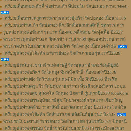
เหรียญเลื่อนสมณศักดิ์ พ่อท่านแก้ว ทีปธมฺโม วัดบ่อทอง(ตาหลวงคง)
เหรียญเลื่อนพระครูสวรรณากร(หลวงปู่แก้ว) วัดบ่อทอง เนื้อนวะ106
เหรียญพ่อท่านแก้ว วัดบ่อทอง ที่ระลึกเลื่อนสมณศักดิ์ ชุดกรรมการ
รูปหล่อหลวงพ่อจันทร์ รุ่นแรกเนื้อผสมเหล็กหลบ วัดทุ่งเฟื้อ ปี2527
พระผงกระดูกพ่อท่านฮก วัดท่าข้าม รุ่นแรก09 สุดยอดประสบการณ์
พระนาคปรกใบมะขาม หลวงพ่อภัทร วัดโคกสูง เนื้อทองคำ๕๑
เหรียญหลวงพ่อโต๊ะหัก อาจารย์ทอง วัดสำเภาเชย รุ่นแรกปี2529
เหรียญปรกใบมะขามเจ้าแม่เศรษฐี วัดร่อนนา อำเภอร่อนพิบูลย์
เหรียญหลวงพ่อภัทร วัดโคกสูง พิมพ์นั่งเก้าอี้ เนื้อทองคำปี2539
เหรียญพ่อท่านซัง วัดวัวหลุง รุ่นเทพนิมิต เนื้อเงินปี2555 ที่ระลึก
เหรียญพ่อท่านครูแก้ว วัดปทุมทายการาม ที่ระลึกฉลองวิหาร 2เม.ย.
เหรียญหลวงพ่อสุข สุมังคโล วัดตุยง ปัตตานี รุ่นแรกปี2533 KonKorn
เหรียญหลวงพ่อพระอุปัชฌาย์สุข วัดบางทองคำ รุ่นแรก เชียรใหญ่
เหรียญพ่อท่านคล้าย วาจาสิทธิ์ ออกวัดเสมาเมือง ปี2510 กะไหล่เงิน
เหรียญหลวงพ่อโต๊ะหัก วัดสำเภาเชย หลังยันต์นูน รุ่น2 ปี2537
พระปรกใบมะขามอาจารย์ทอง วัดสำเภาเชย รุ่นแรกปี2545 ปัตตานี
เหรียญหลวงพ่อพรหม วัดน้ำขาวใน รุ่นแรกปี2513 พระเมืองสงขลา