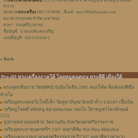
ร้านพระเครื่องคนคอน
1215 ถ.เพชรเกษม ต.หาดใหญ่ อ.หาดใหญ่ จ.สงขลา
90110
สอบถาม
พระเครื่อง
086-7479998 , อีเมล์ : moo-999@hotmail.com
ธนาคารกรุงเทพ จำกัด (มหาชน)
สาขา : ถนนศรีภูวนารถ
ชื่อบัญชี : นายนฤชัย คงเจริญ
เลขที่บัญชี : 420-0-82636-2
« Back
Pra-dD พระเครื่องภาคใต้ โดยหมูคนคอน พระดีดี เมืองใต้
พระพุทธชินราช วัดสุทัศน์ รุ่นอินโดจีน 2485 ตอกโค้ด พิมพ์แต่งฝีมือ
ช่างโอ
เหรียญพระพุทธใบโพธิ์เล็ก วัดคูหาภิมุข(วัดหน้าถ้ำ) จ.ยะลา เนื้อเงิน
เหรียญโชคดี หลังหนู หลวงพ่อเกษม เขมโก วิสาขบูชาไตรลักษณ์
2532
รูปถ่ายหลวงพ่อคล้าย วัดสวนขัน จังหวัดนครศรีธรรมราช
เหรียญพระธาตุนครศรีฯ 2507 ลงยาสีส้ม Wat Phra Mahathat
เหรียญพระบรมธาตุนครศรีธรรมราช ปี2507 ลงยาสีขาวหายาก