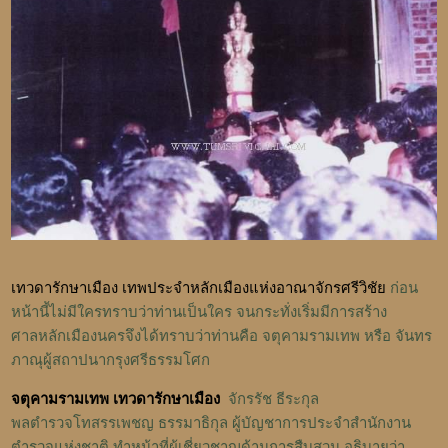
เทวดารักษาเมือง เทพประจำหลักเมืองแห่งอาณาจักรศรีวิชัย
ก่อน
หน้านี้ไม่มีใครทราบว่าท่านเป็นใคร จนกระทั่งเริ่มมีการสร้าง
ศาลหลักเมืองนครจึงได้ทราบว่าท่านคือ จตุคามรามเทพ หรือ จันทร
ภาณุผู้สถาปนากรุงศรีธรรมโศก
จตุคามรามเทพ เทวดารักษาเมือง
จักรรัช ธีระกุล
พลตำรวจโทสรรเพชญ ธรรมาธิกุล ผู้บัญชาการประจำสำนักงาน
ตำรวจแห่งชาติ ทำหน้าที่ผู้เชี่ยวชาญด้านการสืบสวน อธิบายว่า