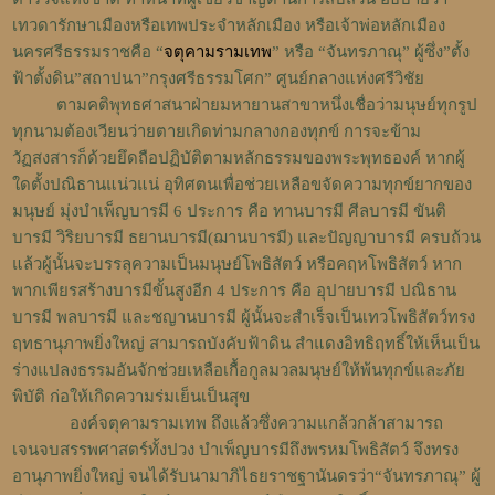
เทวดารักษาเมืองหรือเทพประจำหลักเมือง หรือเจ้าพ่อหลักเมือง
นครศรีธรรมราชคือ “
จตุคามรามเทพ
” หรือ “จันทรภาณุ” ผู้ซึ่ง”ตั้ง
ฟ้าตั้งดิน”สถาปนา”กรุงศรีธรรมโศก” ศูนย์กลางแห่งศรีวิชัย
ตามคติพุทธศาสนาฝ่ายมหายานสาขาหนึ่งเชื่อว่ามนุษย์ทุกรูป
ทุกนามต้องเวียนว่ายตายเกิดท่ามกลางกองทุกข์ การจะข้าม
วัฏสงสารก็ด้วยยึดถือปฏิบัติตามหลักธรรมของพระพุทธองค์ หากผู้
ใดตั้งปณิธานแน่วแน่ อุทิศตนเพื่อช่วยเหลือขจัดความทุกข์ยากของ
มนุษย์ มุ่งบำเพ็ญบารมี 6 ประการ คือ ทานบารมี ศีลบารมี ขันติ
บารมี วิริยบารมี ธยานบารมี(ฌานบารมี) และปัญญาบารมี ครบถ้วน
แล้วผู้นั้นจะบรรลุความเป็นมนุษย์โพธิสัตว์ หรือคฤหโพธิสัตว์ หาก
พากเพียรสร้างบารมีขั้นสูงอีก 4 ประการ คือ อุปายบารมี ปณิธาน
บารมี พลบารมี และชญานบารมี ผู้นั้นจะสำเร็จเป็นเทวโพธิสัตว์ทรง
ฤทธานุภาพยิ่งใหญ่ สามารถบังคับฟ้าดิน สำแดงอิทธิฤทธิ์ให้เห็นเป็น
ร่างแปลงธรรมอันจักช่วยเหลือเกื้อกูลมวลมนุษย์ให้พ้นทุกข์และภัย
พิบัติ ก่อให้เกิดความร่มเย็นเป็นสุข
องค์จตุคามรามเทพ ถึงแล้วซึ่งความแกล้วกล้าสามารถ
เจนจบสรรพศาสตร์ทั้งปวง บำเพ็ญบารมีถึงพรหมโพธิสัตว์ จึงทรง
อานุภาพยิ่งใหญ่ จนได้รับนามาภิไธยราชฐานันดรว่า“จันทรภาณุ” ผู้