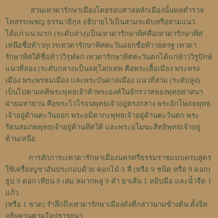
ส่วนเทวดารักษาเมืองโดยรอบศาลหลักเมืองนั้นพลตำรวจ
โทสรรเพชญ ธรรมาธิกุล อธิบายไว้เป็นสามระดับหรือสามแนว
ได้แก่ แนวแรก (ระดับล่าง)เป็นเทวดารักษาทิศคือเทวดารักษาทิศ
เหนือชื่อท้าวกุเวรเทวดารักษาทิศตะวันออกชื่อท้าวธตรฐ เทวดา
รักษาทิศใต้ชื่อท้าววิรุฬหก เทวดารักษาทิศตะวันตกได้แก่ท้าววิรูปักษ์
แนวที่สอง (ระดับกลาง)เป็นจตุโลกเทพ คือพระเสื้อเมือง พระทรง
เมือง พระพรหมเมือง และพระบันดาลเมือง แนวที่สาม (ระดับสูง)
เป็นไปตามคติพระพุทธเจ้าห้าพระองค์ในจักรวาลของพุทธศาสนา
ฝ่ายมหายาน คือพระไวโรจนพุทธเจ้าอยู่ตรงกลาง พระอักโษภยพุทธ
เจ้าอยู่ด้านตะวันออก พระอมิตาภะพุทธเจ้าอยู่ด้านตะวันตก พระ
รัตนสมภพพุทธเจ้าอยู่ด้านทิศใต้ และพระอโมฆะสิทธิพุทธเจ้าอยู่
ด้านเหนือ
การสักการะเทวดารักษาเมืองนครศรีธรรมราชแบบครบสูตร
ใช้เครื่องบูชาอันประกอบด้วย ดอกไม้ 9 สี (หรือ 9 ชนิด หรือ 9 ดอก)
ธูป 9 ดอก เทียน 9 เล่ม หมากพลู 9 คำ ยาเส้น 1 หยิบมือ และน้ำจืด 1
แก้ว
(หรือ 1 ขวด) รำลึกถึงเทวดารักษาเมืองดังที่กล่าวนามข้างต้น ตั้งจิต
อธิษฐานตามใจปรารถนา