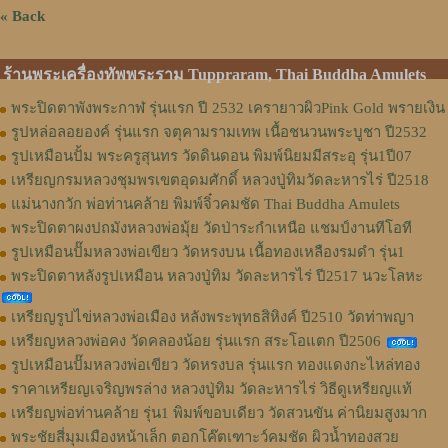
« Back
ร้านพระเครื่องทัพพระราม Tuppraram, Thai Buddha Amulets
พระปิดตาพังพระกาฬ รุ่นแรก ปี 2532 เครายาวผิวPink Gold พรายเงิน
รูปหล่อลอยองค์ รุ่นแรก จตุคามรามเทพ เนื้อชนวนพระบูชา ปี2532
รูปเหมือนปั้ม พระครูสุนทร วัดดินดอน พิมพ์นิยมมีสระอุ รุ่น1ปี07
เหรียญกรมหลวงชุมพรเขตอุดมศักดิ์ หลวงปู่ทิมวัดละหารไร่ ปี2518
แม่นางกวัก พ่อท่านคล้าย พิมพ์จิ๋วคมชัด Thai Buddha Amulets
พระปิดตาผงปถมังหลวงพ่อมุ้ย วัดป่าระกำเหนือ แชมป์งานทีโอที
รูปเหมือนปั๊มหลวงพ่อเขียว วัดหรงบน เนื้อทองเหลืองรมดำ รุ่น1
พระปิดตาหลังรูปเหมือน หลวงปู่ทิม วัดละหารไร่ ปี2517 นวะโลหะ
เหรียญรูปไข่หลวงพ่อเมือง หลังพระพุทธสิหิงค์ ปี2510 วัดท่าพญา
เหรียญหลวงพ่อคง วัดคลองน้อย รุ่นแรก สระโอแตก ปี2506
รูปเหมือนปั๊มหลวงพ่อเขียว วัดหรงบล รุ่นแรก ทองแดงกะไหล่ทอง
ราคาเหรียญเจริญพรล่าง หลวงปู่ทิม วัดละหารไร่ วิธีดูเหรียญแท้
เหรียญพ่อท่านคล้าย รุ่น1 พิมพ์ขอบเดียว วัดสวนขัน ค่านิยมสูงมาก
พระชัยสี่มุมเมืองหน้าเล็ก ตอกโค๊ตเฑาะว์คมชัด ผิวน้ำทองสวย