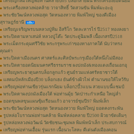
เหรียญกลมใหญ่พ่อท่านคล้ายปี05 บล็อกสายฝน พระเครื่องยอดนิยม
พระเครื่องหลวงพ่อคล้าย วาจาสิทธิ์ วัดสวนขัน พิมพ์มะอะอุ
พระชัยวัฒน์หลวงพ่อสุด วัดหนองหวาย พิมพ์ใหญ่ ของดีเมือง
สุราษฎร์ธานี
เหรียญเจริญพรบนหลวงปู่ทิม อิสริโก วัดละหารไร่ ปี2517 ทองลงยา
พระปิดตามหาเสน่ห์ หลวงปู่โต๊ะ วัดประดู่ฉิมพลี เนื้อเกสรปี2518
พระเม็ดกระดุมศรีวิชัย พระกรุพระเก่าของทางภาคใต้ นับว่าทรง
คุณค่า
พระปิดตาเมืองนคร ศาสตร์และศิลป์พระกรุเมืองใต้หนึ่งไม่มีสอง
พระปิดตายอดนิยมนครศรีธรรมราช ผงปถมัง&ทองแดงเถื่อนเอกอุ
เหรียญพระธาตุนครบล็อกลูกแก้ว ศูนย์รวมแห่งศรัทธาชาวใต้
แสตมป์หลักเมืองปี30 บล็อกเฮง ยันต์ข้างผิวไฟ ตำนานขอให้ไหว้รับ
เหรียญพ่อท่านเขียวรุ่นแรกนิยม บล็อก2บี้3แบน สวยแบบนี้แชมป์
พระปิดตาผงปถมังเมืองใต้ พ่อท่านมุ้ย วัดป่าระกำเหนือ ใหญ่ล่ำ
ยอดขุนพลขุนแผนซุ้มเรือนแก้ว อาจารย์ชุมปี97 พิมพ์เล็ก
พระชัยวัฒน์หลวงพ่อสุด วัดหนองหวาย พิมพ์ใหญ่ ยอดคงกระพัน
รูปหล่อโบราณพ่อท่านคล้าย พิมพ์หล่อคลาย ปี2500 ผิวยาขัดเดิมๆ
รูปหล่อหลวงพ่อวัฒน์ วัดชัยชนะชุมพล พิมพ์หน้าเล็ก ประสบการณ์
เหรียญพ่อท่านเอื้อม รุ่นแรก เนื้อนวะโลหะ ดีเด่นดังเมืองคอน