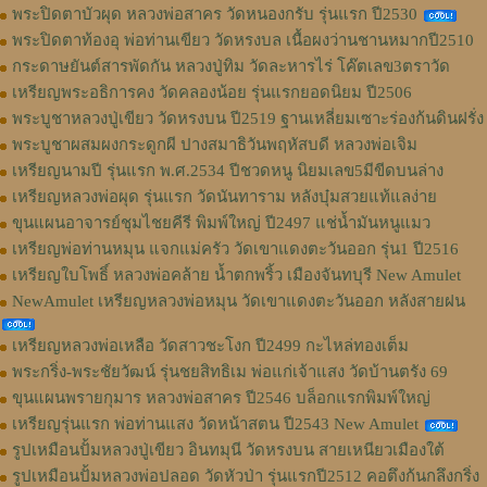
พระปิดตาบัวผุด หลวงพ่อสาคร วัดหนองกรับ รุ่นแรก ปี2530
พระปิดตาท้องอุ พ่อท่านเขียว วัดหรงบล เนื้อผงว่านชานหมากปี2510
กระดาษยันต์สารพัดกัน หลวงปู่ทิม วัดละหารไร่ โค๊ตเลข3ตราวัด
เหรียญพระอธิการคง วัดคลองน้อย รุ่นแรกยอดนิยม ปี2506
พระบูชาหลวงปู่เขียว วัดหรงบน ปี2519 ฐานเหลี่ยมเซาะร่องก้นดินฝรั่ง
พระบูชาผสมผงกระดูกผี ปางสมาธิวันพฤหัสบดี หลวงพ่อเจิม
เหรียญนามปี รุ่นแรก พ.ศ.2534 ปีชวดหนู นิยมเลข5มีขีดบนล่าง
เหรียญหลวงพ่อผุด รุ่นแรก วัดนันทาราม หลังบุ๋มสวยแท้แลง่าย
ขุนแผนอาจารย์ชุมไชยคีรี พิมพ์ใหญ่ ปี2497 แช่น้ำมันหนูแมว
เหรียญพ่อท่านหมุน แจกแม่ครัว วัดเขาแดงตะวันออก รุ่น1 ปี2516
เหรียญใบโพธิ์ หลวงพ่อคล้าย น้ำตกพริ้ว เมืองจันทบุรี New Amulet
NewAmulet เหรียญหลวงพ่อหมุน วัดเขาแดงตะวันออก หลังสายฝน
เหรียญหลวงพ่อเหลือ วัดสาวชะโงก ปี2499 กะไหล่ทองเต็ม
พระกริ่ง-พระชัยวัฒน์ รุ่นชยสิทธิเม พ่อแก่เจ้าแสง วัดบ้านตรัง 69
ขุนแผนพรายกุมาร หลวงพ่อสาคร ปี2546 บล็อกแรกพิมพ์ใหญ่
เหรียญรุ่นแรก พ่อท่านแสง วัดหน้าสตน ปี2543 New Amulet
รูปเหมือนปั้มหลวงปู่เขียว อินทมุนี วัดหรงบน สายเหนียวเมืองใต้
รูปเหมือนปั้มหลวงพ่อปลอด วัดหัวป่า รุ่นแรกปี2512 คอตึงก้นกลึงกริ่ง