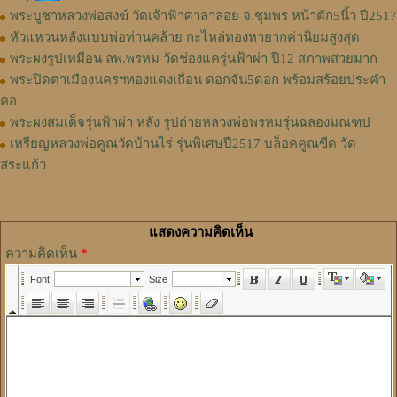
พระบูชาหลวงพ่อสงฆ์ วัดเจ้าฟ้าศาลาลอย จ.ชุมพร หน้าตัก5นิ้ว ปี2517
หัวแหวนหลังแบบพ่อท่านคล้าย กะไหล่ทองหายากค่านิยมสูงสุด
พระผงรูปเหมือน ลพ.พรหม วัดช่องแครุ่นฟ้าผ่า ปี12 สภาพสวยมาก
พระปิดตาเมืองนครฯทองแดงเถื่อน ดอกจัน5ดอก พร้อมสร้อยประคำ
คอ
พระผงสมเด็จรุ่นฟ้าผ่า หลัง รูปถ่ายหลวงพ่อพรหมรุ่นฉลองมณฑป
เหรียญหลวงพ่อคูณวัดบ้านไร่ รุ่นพิเศษปี2517 บล็อคคูณขีด วัด
สระแก้ว
แสดงความคิดเห็น
ความคิดเห็น
*