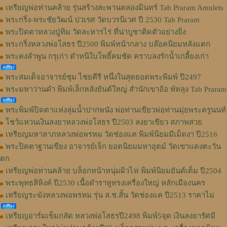
เหรียญพ่อท่านคล้าย รุ่นสร้างสะพานคลองมินทร์ Tab Praram Amulets
พระกริ่ง-พระชัยวัฒน์ ปวเรศ วัดบวรนิเวศ ปี 2530 Tab Praram
พระปิดตาหลวงปู่ทิม วัดละหารไร่ ที่น่าบูชาติดตัวอย่างยิ่ง
พระกริ่งหลวงพ่อโสธร ปี2500 พิมพ์หน้ากลาง บล๊อคนิยมหลังแตก
พระคงลำพูน กรุเก่า ตำหนิใบโพธิ์คมชัด คราบลงรักน้ำเกลี้ยงเก่า
พระสมเด็จอาจารย์ชุม ไชยคีรี หนึ่งในสุดยอดพระพิมพ์ ปี2497
พระมหาว่านดำ พิมพ์เล็กหลังยันต์ใหญ่ สำนักเขาอ้อ พัทลุง Tab Praram
พระพิมพ์ปิดตาแห่งลุ่มน้ำปากพนัง พ่อท่านเขียวพ่อท่านมุ่ยพระครูนนท์
โชว์แหวนเงินลงยาหลวงพ่อโสธร ปี2503 ลงยาเขียว สภาพสวย
เหรียญมหาลาภหลวงพ่อพรหม วัดช่องแค พิมพ์นิยมมีเม็ดงา ปี2516
พระปิดตาฐานเขียง อาจารย์เจ็ก ยอดนิยมมหาอุตม์ วัดเขาแดงตะวัน
ตก
เหรียญพ่อท่านคล้าย บล็อกหน้าหนุ่มผิวไฟ พิมพ์นิยมยันต์เต็ม ปี2504
พระพุทธสิหิงค์ ปี2530 เนื้อดำราหูทรงเครื่องใหญ่ หลักเมืองนคร
เหรียญระฆังหลวงพ่อพรหม รุ่น ส.ช.สั้น วัดช่องแค ปี2513 ราคาไม่
เหรียญอาร์มเข็มกลัด หลวงพ่อโสธรปี2498 พิมพ์5จุด เงินลงยารัศมี