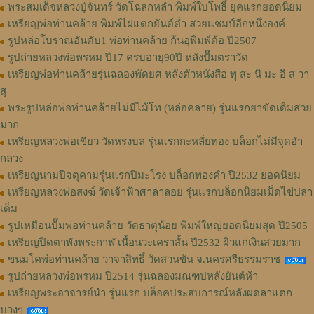
พระสมเด็จหลวงปู่จันทร์ วัดโฉลกหลำ พิมพ์ใบโพธิ์ ยุคแรกยอดนิยม
เหรียญพ่อท่านคล้าย พิมพ์ไฝแตกยันต์ต่ำ สวยแชมป์อีกหนึ่งองค์
รูปหล่อโบราณอันดับ1 พ่อท่านคล้าย ก้นอุพิมพ์ต้อ ปี2507
รูปถ่ายหลวงพ่อพรหม ปี17 ครบอายุ90ปี หลังปั๊มตราวัด
เหรียญพ่อท่านคล้ายรุ่นฉลองพัดยศ หลังตัวหนังสือ ทุ สะ นิ มะ อิ ส วา
สุ
พระรูปหล่อพ่อท่านคล้ายไม่มีไม้โท (หล่อคลาย) รุ่นแรกยาขัดเดิมสวย
มาก
เหรียญหลวงพ่อเขียว วัดหรงบล รุ่นแรกกะหลั่ยทอง บล็อกไม่มีจุดอำ
กลวง
เหรียญนามปีจตุคามรุ่นแรกปีมะโรง บล็อกทองคำ ปี2532 ยอดนิยม
เหรียญหลวงพ่อสงฆ์ วัดเจ้าฟ้าศาลาลอย รุ่นแรกบล็อกนิยมเม็ดไข่ปลา
เต็ม
รูปเหมือนปั๊มพ่อท่านคล้าย วัดธาตุน้อย พิมพ์ใหญ่ยอดนิยมสุด ปี2505
เหรียญปิดตาพังพระกาฬ เนื้อนวะเคราสั้น ปี2532 ผิวแก่เงินสวยมาก
ขนมโคพ่อท่านคล้าย วาจาสิทธิ์ วัดสวนขัน จ.นครศรีธรรมราช
รูปถ่ายหลวงพ่อพรหม ปี2514 รุ่นฉลองมณฑปหลังยันต์ห้า
เหรียญพระอาจารย์นำ รุ่นแรก บล็อคประสบการณ์หลังผดลาแตก
บางๆ