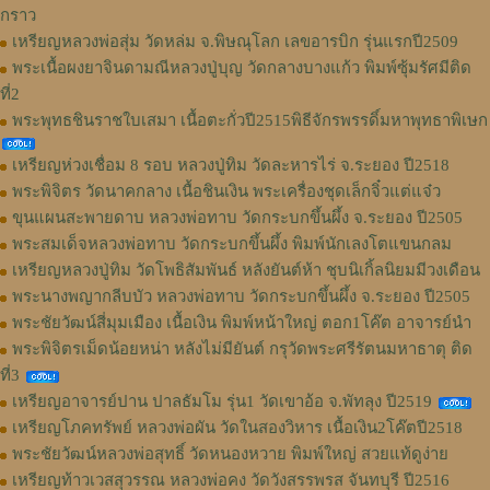
กราว
เหรียญหลวงพ่อสุ่ม วัดหล่ม จ.พิษณุโลก เลขอารบิก รุ่นแรกปี2509
พระเนื้อผงยาจินดามณีหลวงปู่บุญ วัดกลางบางแก้ว พิมพ์ซุ้มรัศมีติด
ที่2
พระพุทธชินราชใบเสมา เนื้อตะกั่วปี2515พิธีจักรพรรดิ์มหาพุทธาพิเษก
เหรียญห่วงเชื่อม 8 รอบ หลวงปู่ทิม วัดละหารไร่ จ.ระยอง ปี2518
พระพิจิตร วัดนาคกลาง เนื้อชินเงิน พระเครื่องชุดเล็กจิ๋วแต่แจ๋ว
ขุนแผนสะพายดาบ หลวงพ่อทาบ วัดกระบกขึ้นผึ้ง จ.ระยอง ปี2505
พระสมเด็จหลวงพ่อทาบ วัดกระบกขึ้นผึ้ง พิมพ์นักเลงโตแขนกลม
เหรียญหลวงปู่ทิม วัดโพธิสัมพันธ์ หลังยันต์ห้า ชุบนิเกิ้ลนิยมมีวงเดือน
พระนางพญากลีบบัว หลวงพ่อทาบ วัดกระบกขึ้นผึ้ง จ.ระยอง ปี2505
พระชัยวัฒน์สี่มุมเมือง เนื้อเงิน พิมพ์หน้าใหญ่ ตอก1โค๊ต อาจารย์นำ
พระพิจิตรเม็ดน้อยหน่า หลังไม่มียันต์ กรุวัดพระศรีรัตนมหาธาตุ ติด
ที่3
เหรียญอาจารย์ปาน ปาลธัมโม รุ่น1 วัดเขาอ้อ จ.พัทลุง ปี2519
เหรียญโภคทรัพย์ หลวงพ่อผัน วัดในสองวิหาร เนื้อเงิน2โค๊ตปี2518
พระชัยวัฒน์หลวงพ่อสุทธิ์ วัดหนองหวาย พิมพ์ใหญ่ สวยแท้ดูง่าย
เหรียญท้าวเวสสุวรรณ หลวงพ่อคง วัดวังสรรพรส จันทบุรี ปี2516