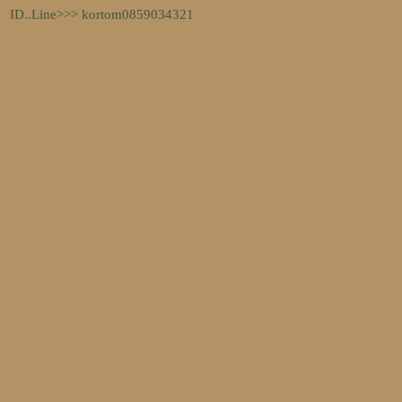
ID..Line>>> kortom0859034321