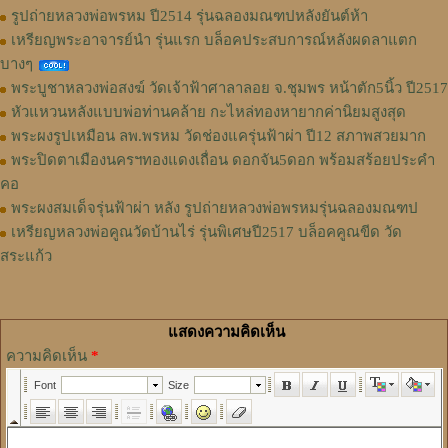
รูปถ่ายหลวงพ่อพรหม ปี2514 รุ่นฉลองมณฑปหลังยันต์ห้า
เหรียญพระอาจารย์นำ รุ่นแรก บล็อคประสบการณ์หลังผดลาแตก
บางๆ
พระบูชาหลวงพ่อสงฆ์ วัดเจ้าฟ้าศาลาลอย จ.ชุมพร หน้าตัก5นิ้ว ปี2517
หัวแหวนหลังแบบพ่อท่านคล้าย กะไหล่ทองหายากค่านิยมสูงสุด
พระผงรูปเหมือน ลพ.พรหม วัดช่องแครุ่นฟ้าผ่า ปี12 สภาพสวยมาก
พระปิดตาเมืองนครฯทองแดงเถื่อน ดอกจัน5ดอก พร้อมสร้อยประคำ
คอ
พระผงสมเด็จรุ่นฟ้าผ่า หลัง รูปถ่ายหลวงพ่อพรหมรุ่นฉลองมณฑป
เหรียญหลวงพ่อคูณวัดบ้านไร่ รุ่นพิเศษปี2517 บล็อคคูณขีด วัด
สระแก้ว
แสดงความคิดเห็น
ความคิดเห็น
*