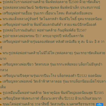
รูปหล่อโบราณพ่อท่านคล้าย พิมพ์หล่อคลาย ปี2500 ผิวยาขัดเดิมๆ
รูปหล่อหลวงพ่อวัฒน์ วัดชัยชนะชุมพล พิมพ์หน้าเล็ก ประสบการณ์
เหรียญพ่อท่านเอื้อม รุ่นแรก เนื้อนวะโลหะ ดีเด่นดังเมืองคอน
พระสมเด็จหลวงปู่จันทร์ วัดโฉลกหลำ พิมพ์ใบโพธิ์ ยุคแรกยอดนิยม
เหรียญพ่อท่านคล้าย พิมพ์ไฝแตกยันต์ต่ำ สวยแชมป์อีกหนึ่งองค์
รูปหล่อโบราณอันดับ1 พ่อท่านคล้าย ก้นอุพิมพ์ต้อ ปี2507
รูปถ่ายหลวงพ่อพรหม ปี17 ครบอายุ90ปี หลังปั๊มตราวัด
เหรียญพ่อท่านคล้ายรุ่นฉลองพัดยศ หลังตัวหนังสือ ทุ สะ นิ มะ อิ ส วา
สุ
พระรูปหล่อพ่อท่านคล้ายไม่มีไม้โท (หล่อคลาย) รุ่นแรกยาขัดเดิมสวย
มาก
เหรียญหลวงพ่อเขียว วัดหรงบล รุ่นแรกกะหลั่ยทอง บล็อกไม่มีจุดอำ
กลวง
เหรียญนามปีจตุคามรุ่นแรกปีมะโรง บล็อกทองคำ ปี2532 ยอดนิยม
เหรียญหลวงพ่อสงฆ์ วัดเจ้าฟ้าศาลาลอย รุ่นแรกบล็อกนิยมเม็ดไข่ปลา
เต็ม
รูปเหมือนปั๊มพ่อท่านคล้าย วัดธาตุน้อย พิมพ์ใหญ่ยอดนิยมสุด ปี2505
เหรียญปิดตาพังพระกาฬ เนื้อนวะเคราสั้น ปี2532 ผิวแก่เงินสวยมาก
ขนมโคพ่อท่านคล้าย วาจาสิทธิ์ วัดสวนขัน จ.นครศรีธรรมราช