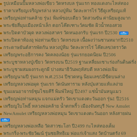
รูปเหมือนปั๊มหลวงพ่อเขียว วัดหรงบล รุ่นแรก ทองแดงกะไหล่ทอง
ราคาเหรียญเจริญพรล่าง หลวงปู่ทิม วัดละหารไร่ วิธีดูเหรียญแท้
เหรียญพ่อท่านคล้าย รุ่น1 พิมพ์ขอบเดียว วัดสวนขัน ค่านิยมสูงมาก
พระชัยสี่มุมเมืองหน้าเล็ก ตอกโค๊ตเฑาะว์คมชัด ผิวน้ำทองสวย
พระปิดตาบัวผุด หลวงพ่อสาคร วัดหนองกรับ รุ่นแรก ปี2530
พระปิดตาท้องอุ พ่อท่านเขียว วัดหรงบล เนื้อผงว่านชานหมากปี2510
กระดาษยันต์สารพัดกัน หลวงปู่ทิม วัดละหารไร่ โค๊ตเลข3ตราวัด
เหรียญพระอธิการคง วัดคลองน้อย รุ่นแรกยอดนิยม ปี2506
พระบูชาหลวงปู่เขียว วัดหรงบน ปี2519 ฐานเหลี่ยมเซาะร่องก้นดินฝรั่ง
พระบูชาผสมผงกระดูกผี ปางสมาธิวันพฤหัสบดี หลวงพ่อเจิม
เหรียญนามปี รุ่นแรก พ.ศ.2534 ปีชวดหนู นิยมเลข5มีขีดบนล่าง
เหรียญหลวงพ่อผุด รุ่นแรก วัดนันทาราม หลังบุ๋มสวยแท้แลง่าย
ขุนแผนอาจารย์ชุมไชยคีรี พิมพ์ใหญ่ ปี2497 แช่น้ำมันหนูแมว
เหรียญพ่อท่านหมุน แจกแม่ครัว วัดเขาแดงตะวันออก รุ่น1 ปี2516
เหรียญใบโพธิ์ หลวงพ่อคล้าย น้ำตกพริ้ว เมืองจันทบุรี New Amulet
NewAmulet เหรียญหลวงพ่อหมุน วัดเขาแดงตะวันออก หลังสายฝน
เหรียญหลวงพ่อเหลือ วัดสาวชะโงก ปี2499 กะไหล่ทองเต็ม
พระกริ่ง-พระชัยวัฒน์ รุ่นชยสิทธิเม พ่อแก่เจ้าแสง วัดบ้านตรัง 69