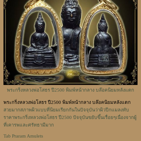
พระกริ่งหลวงพ่อโสธร ปี2500 พิมพ์หน้ากลาง บล๊อคนิยมหลังแตก
พระกริ่งหลวงพ่อโสธร ปี2500 พิมพ์หน้ากลาง บล๊อคนิยมหลังแตก
สวยมากสภาพผิวแบบที่นิยมเรียกกันในปัจจุบันว่าผิวปีกแมลงทับ
ราคาพระกริ่งหลวงพ่อโสธร ปี2500 ปัจจุบันขยับขึ้นเรื่อยๆเนื่องจากผู้
ที่เคารพและศรัทธามีมาก
Tab Praram Amulets