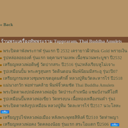
« Back
ร้านพระเครื่องทัพพระราม Tuppraram, Thai Buddha Amulets
พระปิดตาพังพระกาฬ รุ่นแรก ปี 2532 เครายาวผิวPink Gold พรายเงิน
รูปหล่อลอยองค์ รุ่นแรก จตุคามรามเทพ เนื้อชนวนพระบูชา ปี2532
เหรียญหลวงพ่อดิษฐ์ วัดปากสระ ปี2516 รุ่น2หลังเรียบหูไม่เจาะ
รูปเหมือนปั้ม พระครูสุนทร วัดดินดอน พิมพ์นิยมมีสระอุ รุ่น1ปี07
เหรียญกรมหลวงชุมพรเขตอุดมศักดิ์ หลวงปู่ทิมวัดละหารไร่ ปี2518
แม่นางกวัก พ่อท่านคล้าย พิมพ์จิ๋วคมชัด Thai Buddha Amulets
พระปิดตาผงปถมังหลวงพ่อมุ้ย วัดป่าระกำเหนือ แชมป์งานทีโอที
รูปเหมือนปั๊มหลวงพ่อเขียว วัดหรงบน เนื้อทองเหลืองรมดำ รุ่น1
พระปิดตาหลังรูปเหมือน หลวงปู่ทิม วัดละหารไร่ ปี2517 นวะโลหะ
เหรียญรูปไข่หลวงพ่อเมือง หลังพระพุทธสิหิงค์ ปี2510 วัดท่าพญา
เหรียญหลวงพ่อคง วัดคลองน้อย รุ่นแรก สระโอแตก ปี2506