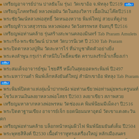
เหรียญอาจารย์ปาน ปาลธัมโม รุ่น1 วัดเขาอ้อ จ.พัทลุง ปี2519
เหรียญโภคทรัพย์ หลวงพ่อผัน วัดในสองวิหาร เนื้อเงิน2โค๊ตปี2518
พระชัยวัฒน์หลวงพ่อสุทธิ์ วัดหนองหวาย พิมพ์ใหญ่ สวยแท้ดูง่าย
เหรียญท้าวเวสสุวรรณ หลวงพ่อคง วัดวังสรรพรส จันทบุรี ปี2516
เหรียญพ่อท่านคล้าย รุ่นสร้างสะพานคลองมินทร์ Tab Praram Amulets
พระกริ่ง-พระชัยวัฒน์ ปวเรศ วัดบวรนิเวศ ปี 2530 Tab Praram
พระปิดตาหลวงปู่ทิม วัดละหารไร่ ที่น่าบูชาติดตัวอย่างยิ่ง
พระคงลำพูน กรุเก่า ตำหนิใบโพธิ์คมชัด คราบลงรักน้ำเกลี้ยงเก่า
พระสมเด็จอาจารย์ชุม ไชยคีรี หนึ่งในสุดยอดพระพิมพ์ ปี2497
พระมหาว่านดำ พิมพ์เล็กหลังยันต์ใหญ่ สำนักเขาอ้อ พัทลุง Tab Praram
พระพิมพ์ปิดตาแห่งลุ่มน้ำปากพนัง พ่อท่านเขียวพ่อท่านมุ่ยพระครูนนท์
โชว์แหวนเงินลงยาหลวงพ่อโสธร ปี2503 ลงยาเขียว สภาพสวย
เหรียญมหาลาภหลวงพ่อพรหม วัดช่องแค พิมพ์นิยมมีเม็ดงา ปี2516
พระปิดตาฐานเขียง อาจารย์เจ็ก ยอดนิยมมหาอุตม์ วัดเขาแดงตะวัน
ตก
เหรียญพ่อท่านคล้าย บล็อกหน้าหนุ่มผิวไฟ พิมพ์นิยมยันต์เต็ม ปี2504
พระพุทธสิหิงค์ ปี2530 เนื้อดำราหูทรงเครื่องใหญ่ หลักเมืองนคร