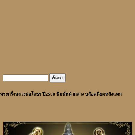
พระกริ่งหลวงพ่อโสธร ปี2500 พิมพ์หน้ากลาง บล๊อคนิยมหลังแตก