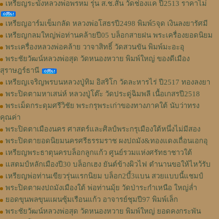
เหรียญระฆังหลวงพ่อพรหม รุ่น ส.ช.สั้น วัดช่องแค ปี2513 ราคาไม่
เหรียญอาร์มเข็มกลัด หลวงพ่อโสธรปี2498 พิมพ์5จุด เงินลงยารัศมี
เหรียญกลมใหญ่พ่อท่านคล้ายปี05 บล็อกสายฝน พระเครื่องยอดนิยม
พระเครื่องหลวงพ่อคล้าย วาจาสิทธิ์ วัดสวนขัน พิมพ์มะอะอุ
พระชัยวัฒน์หลวงพ่อสุด วัดหนองหวาย พิมพ์ใหญ่ ของดีเมือง
สุราษฎร์ธานี
เหรียญเจริญพรบนหลวงปู่ทิม อิสริโก วัดละหารไร่ ปี2517 ทองลงยา
พระปิดตามหาเสน่ห์ หลวงปู่โต๊ะ วัดประดู่ฉิมพลี เนื้อเกสรปี2518
พระเม็ดกระดุมศรีวิชัย พระกรุพระเก่าของทางภาคใต้ นับว่าทรง
คุณค่า
พระปิดตาเมืองนคร ศาสตร์และศิลป์พระกรุเมืองใต้หนึ่งไม่มีสอง
พระปิดตายอดนิยมนครศรีธรรมราช ผงปถมัง&ทองแดงเถื่อนเอกอุ
เหรียญพระธาตุนครบล็อกลูกแก้ว ศูนย์รวมแห่งศรัทธาชาวใต้
แสตมป์หลักเมืองปี30 บล็อกเฮง ยันต์ข้างผิวไฟ ตำนานขอให้ไหว้รับ
เหรียญพ่อท่านเขียวรุ่นแรกนิยม บล็อก2บี้3แบน สวยแบบนี้แชมป์
พระปิดตาผงปถมังเมืองใต้ พ่อท่านมุ้ย วัดป่าระกำเหนือ ใหญ่ล่ำ
ยอดขุนพลขุนแผนซุ้มเรือนแก้ว อาจารย์ชุมปี97 พิมพ์เล็ก
พระชัยวัฒน์หลวงพ่อสุด วัดหนองหวาย พิมพ์ใหญ่ ยอดคงกระพัน