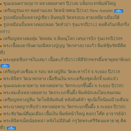
ขุนแผนพรายกุมาร หลวงพ่อสาคร ปี2546 บล็อกแรกพิมพ์ใหญ่
เหรียญรุ่นแรก พ่อท่านแสง วัดหน้าสตน ปี2543 New Amulet
รูปเหมือนปั้มหลวงปู่เขียว อินทมุนี วัดหรงบน สายเหนียวเมืองใต้
รูปเหมือนปั้มหลวงพ่อปลอด วัดหัวป่า รุ่นแรกปี2512 คอตึงก้นกลึงกริ่ง
กราว
เหรียญหลวงพ่อสุ่ม วัดหล่ม จ.พิษณุโลก เลขอารบิก รุ่นแรกปี2509
พระเนื้อผงยาจินดามณีหลวงปู่บุญ วัดกลางบางแก้ว พิมพ์ซุ้มรัศมีติด
ที่2
พระพุทธชินราชใบเสมา เนื้อตะกั่วปี2515พิธีจักรพรรดิ์มหาพุทธาพิเษก
เหรียญห่วงเชื่อม 8 รอบ หลวงปู่ทิม วัดละหารไร่ จ.ระยอง ปี2518
พระพิจิตร วัดนาคกลาง เนื้อชินเงิน พระเครื่องชุดเล็กจิ๋วแต่แจ๋ว
ขุนแผนสะพายดาบ หลวงพ่อทาบ วัดกระบกขึ้นผึ้ง จ.ระยอง ปี2505
พระสมเด็จหลวงพ่อทาบ วัดกระบกขึ้นผึ้ง พิมพ์นักเลงโตแขนกลม
เหรียญหลวงปู่ทิม วัดโพธิสัมพันธ์ หลังยันต์ห้า ชุบนิเกิ้ลนิยมมีวงเดือน
พระนางพญากลีบบัว หลวงพ่อทาบ วัดกระบกขึ้นผึ้ง จ.ระยอง ปี2505
พระชัยวัฒน์สี่มุมเมือง เนื้อเงิน พิมพ์หน้าใหญ่ ตอก1โค๊ต อาจารย์นำ
พระพิจิตรเม็ดน้อยหน่า หลังไม่มียันต์ กรุวัดพระศรีรัตนมหาธาตุ ติด
ที่3