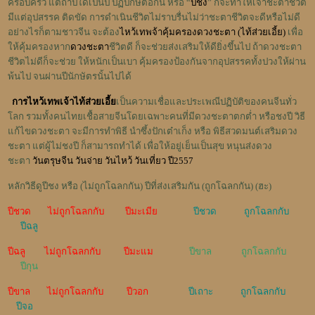
ครอบครัว แต่ถ้าปีใดเป็นปี ปฏิปักษ์ต่อกัน หรือ “
ปีชง
” ก็จะทำให้เจ้าชะตาชีวิต
มีแต่อุปสรรค ติดขัด การดำเนินชีวิตไม่ราบรื่นไม่ว่าชะตาชีวิตจะดีหรือไม่ดี
อย่างไรก็ตามชาวจีน จะต้อง
ไหว้เทพจ้าคุ้มครองดวงชะตา (ไท้ส่วยเอี้ย)
เพื่อ
ให้คุ้มครองหาก
ดวงชะตา
ชีวิตดี ก็จะช่วยส่งเสริมให้ดียิ่งขึ้นไป ถ้าดวงชะตา
ชีวิตไม่ดีก็จะช่วย ให้หนักเป็นเบา คุ้มครองป้องกันจากอุปสรรคทั้งปวงให้ผ่าน
พ้นไป จนผ่านปีนักษัตรนั้นไปได้
การไหว้เทพเจ้าไท้ส่วยเอี้ย
เป็นความเชื่อและประเพณีปฏิบัติของคนจีนทั่ว
โลก รวมทั้งคนไทยเชื้อสายจีนโดยเฉพาะคนที่มีดวงชะตาตกต่ำ หรือชงปี วิธี
แก้ไขดวงชะตา จะมีการทำพิธี นำซึ้งปักเต๋าเก็ง หรือ พิธีสวดมนต์เสริมดวง
ชะตา แต่ผู้ไม่ชงปี ก็สามารถทำได้ เพื่อให้อยู่เย็นเป็นสุข หนุนส่งดวง
ชะตา
วันตรุษจีน วันจ่าย วันไหว้ วันเที่ยว ปี2557
หลักวิธีดูปีชง หรือ (ไม่ถูกโฉลกกัน) ปีที่ส่งเสริมกัน (ถูกโฉลกกัน) (ฮะ)
ปีชวด ไม่ถูกโฉลกกับ ปีมะเมีย
ปีชวด ถูกโฉลกกับ
ปีฉลู
ปีฉลู ไม่ถูกโฉลกกับ ปีมะแม
ปีขาล ถูกโฉลกกับ
ปีกุน
ปีขาล ไม่ถูกโฉลกกับ ปีวอก
ปีเถาะ ถูกโฉลกกับ
ปีจอ