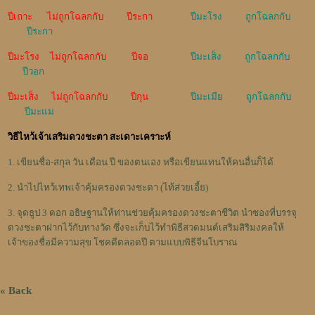
ปีเถาะ ไม่ถูกโฉลกกับ ปีระกา
ปีมะโรง ถูกโฉลกกับ
ปีระกา
ปีมะโรง ไม่ถูกโฉลกกับ ปีจอ
ปีมะเส็ง ถูกโฉลกกับ
ปีวอก
ปีมะเส็ง ไม่ถูกโฉลกกับ ปีกุน
ปีมะเมีย ถูกโฉลกกับ
ปีมะแม
วิธีไหว้เจ้าเสริมดวงชะตา สะเดาะเคราะห์
1. เขียนชื่อ-สกุล วัน เดือน ปี ของตนเอง หรือเขียนแทนให้คนอื่นก็ได้
2. นำไปไหว้เทพเจ้าคุ้มครองดวงชะตา (ไท้ส่วยเอี้ย)
3. จุดธูป 3 ดอก อธิษฐานให้ท่านช่วยคุ้มครองดวงชะตาชีวิต นำซองที่บรรจุ
ดวงชะตาฝากไว้กับทางวัด ซึ่งจะเก็บไว้ทำพิธีสวดมนต์เสริมสิริมงคลให้
เจ้าของชื่อมีความสุข โชคดีตลอดปี ตามแบบพิธีจีนโบราณ
« Back