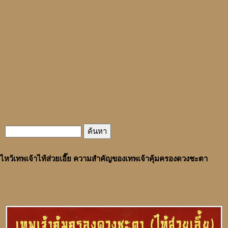
ไหว้เทพเจ้าไท้ส่วยเอี๊ย ความสำคัญของเทพเจ้าคุ้มครองดวงชะตา