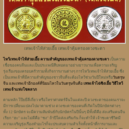
เทพเจ้าไท้ส่วยเอี๊ย เทพเจ้าคุ้มครองดวงชะตา
ไหว้เทพเจ้าไท้ส่วยเอี๊ย ความสำคัญของเทพเจ้าคุ้มครองดวงชะตา
เป็นความ
เชื่อของคนจีนและเป็นประเพณีสืบทอดมาอย่างยาวนานเพื่อความเจริญ
รุ่งเรืองของครอบครัวรวมทั้งกิจการงานต่างๆ การไหว้เทพเจ้าไท้ส่วยเอี้ย ซึ่ง
เป็นเทพเจ้าที่มีความสำคัญของชาวจีนที่จะต้องไหว้ช่วงวันปีใหม่หรือ
วันตรุษ
จีน
และเทพเจ้าอีกองค์ที่นิยมไหวในวันตรุษจีนคือ
เทพเจ้าไฉ่ซิงเอี้ย วิธีไหว้
เทพเจ้าแห่งโชคลาภ
ตามหลัก โป๊ยยี่สี่เถี่ยว หรือโหราศาสตร์จีนในแต่ละปี ดวงชะตาของคนเราจะ
มีการเปลี่ยนแปลงไปมาตามช่วง ดวงชะตาของคนที่เกิดในปีนักษัตรต่างๆ
ทั้ง 12 นักษัตร จะมีความสัมพันธ์กับนักษัตรในปีนั้นๆ มีทั้งดีคือ ส่งเสริมคนจีน
เรียก “ฮะ” และไม่ดีคือ “ชง” ถ้าปีใดส่งเสริมกัน ก็จะทำให้ เจ้าชะตาชีวิตมี
ความเจริญรุ่งเรืองทำอะไรก็จะประสบความสำเร็จทั้งหน้าที่การงานและ