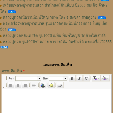
เหรียญหลวงปู่ทวดรุ่นแรก สำนักสงฆ์ต้นเลียบ ปี2505 สมเด็จเจ้าพะ
โคะ
หลวงปู่ทวดเนื้อว่านพิมพ์ใหญ่ วัดพะโคะ จ.สงขลา สวยดูง่าย
พระเครื่องหลวงปู่ทวดนวล รุ่นแรกวัดตุยง พิมพ์กรรมการ-ใหญ่-เล็ก
ปี07
หลวงปู่ทวดหลังเตารีด รุ่น100ปี อ.ทิม พิมพ์ใหญ่B วัดช้างให้เสาร์5
หลวงปู่ทวด รุ่น100ปีชาตกาล อาจารย์ทิม วัดช้างให้ พระเครื่องปี2555
แสดงความคิดเห็น
ความคิดเห็น
*