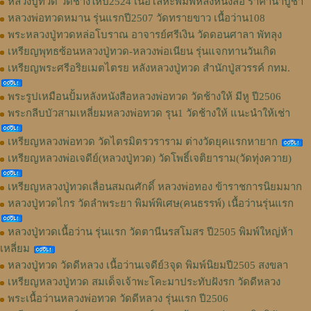
หลวงปู่ทวด วัดช้างให้ปี2524 เนื้อโลหะพิมพ์หลังหนังสือ ราคาน่าบูชา
หลวงพ่อทวดหมาน รุ่นแรกปี2507 วัดทรายขาว เนื้อว่าน108
พระหลวงปู่ทวดหล่อโบราณ อาจารย์ศรีเงิน วัดดอนศาลา พัทลุง
เหรียญพุทธซ้อนหลวงปู่ทวด-หลวงพ่อเนียน รุ่นแจกทานวันเกิด
เหรียญพระศรีอริยเมตไตรย หลังหลวงปู่ทวด สำนักปู่สวรรค์ กทม.
พระรูปเหมือนปั้มหลังหนังสือหลวงพ่อทวด วัดช้างให้ มีหู ปี2506
พระกลีบบัวสามเหลี่ยมหลวงพ่อทวด รุน1 วัดช้างให้ แนะนำให้เช่า
เหรียญหลวงพ่อทวด วัดไตรมิตรวราราม ต่างวัดยุคแรกหายาก
เหรียญหลวงพ่อเจดีย์(หลวงปู่ทวด) วัดโพธิ์เจติยาราม(วัดทุ่งควาย)
เหรียญหลวงปู่ทวดเลื่อนสมณศักดิ์ หลวงพ่อทอง ข้าราชการนิยมมาก
หลวงปู่ทวดไกร วัดลำพระยา พิมพ์พิเศษ(คนธรรพ์) เนื้อว่านรุ่นแรก
หลวงปู่ทวดเนื้อว่าน รุ่นแรก วัดตานีนรสโมสร ปี2505 พิมพ์ใหญ่ห้า
เหลี่ยม
หลวงปู่ทวด วัดดีหลวง เนื้อว่านเจดีย์3จุด พิมพ์นิยมปี2505 สงขลา
เหรียญหลวงปู่ทวด สมเด็จเจ้าพะโคะมาประทับฝังรก วัดดีหลวง
พระเนื้อว่านหลวงพ่อทวด วัดดีหลวง รุ่นแรก ปี2506