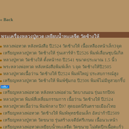
« Back
พระเครื่องหลวงปู่ทวด เหยียบน้ำทะเลจืด วัดช้างให้
หลวงพ่อทวด หลังหนังสือ ปี2524 วัดช้างให้ เนื้อเหลืองหน้าเล็ก3จุด
เหรียญหลวงปู่ทวด วัดช้างให้ รุ่นเสาร์ห้า ปี2526 พิมพ์เลื่อนชุบนิเกิล
หลวงปู่ทวด วัดช้างให้ ตั้งหน้ารถ ปี2541 ขนาดประมาณ 1.5 นิ้ว
พระหลวงพ่อทวด หลังหนังสือพิมพ์เล็ก ว.จุด วัดช้างให้ปี2505
หลวงปู่ทวดเนื้อว่าน วัดช้างให้ ปี2524 พิมพ์ใหญ่ ประสบการณ์สูง
เหรียญหลวงปู่ทวด วัดช้างให้ พิมพ์ซุ้มกอ ปี2506 พิมพ์ไม่มีหูสวยกริ๊ป
เหรียญหลวงพ่อทวด หลังหลวงพ่อด่วน วัดบางนอน รุ่นแรกปี06
หลวงปู่ทวด พิมพ์สี่เหลี่ยมกรรมการ เนื้อว่าน วัดช้างให้ ปี2524
หลวงปู่ทวดเนื้อว่าน พิมพ์กลาง ปี97 สุดยอดนิรันตรายเมืองไทย
เหรียญหลวงพ่อทวด วัดช้างให้ พิมพ์พุทธซ้อนเล็ก อัลปาก้าปี2509
เหรียญหลวงปู่ทวด วัดขนาย รุ่นสร้างเจดีย์ศรีเกษม เนื้อนวะหน้า
เหรียญหลวงพ่อทวดเหยียบน้ำทะเลจืด วัดขนาย ไม่ตัดปีกเนื้อตะกั่ว