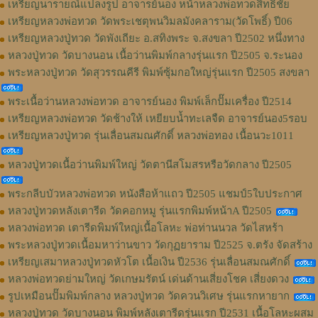
เหรียญนารายณ์แปลงรูป อาจารย์นอง หน้าหลวงพ่อทวดสิทธิชัย
เหรียญหลวงพ่อทวด วัดพระเชตุพนวิมลมังคลาราม(วัดโพธิ์) ปี06
เหรียญหลวงปู่ทวด วัดพังเถียะ อ.สทิงพระ จ.สงขลา ปี2502 หนึ่งทาง
หลวงปู่ทวด วัดบางนอน เนื้อว่านพิมพ์กลางรุ่นแรก ปี2505 จ.ระนอง
พระหลวงปู่ทวด วัดสุวรรณคีรี พิมพ์ซุ้มกอใหญ่รุ่นแรก ปี2505 สงขลา
พระเนื้อว่านหลวงพ่อทวด อาจารย์นอง พิมพ์เล็กปั๊มเครื่อง ปี2514
เหรียญหลวงพ่อทวด วัดช้างให้ เหยียบน้ำทะเลจืด อาจารย์นอง5รอบ
เหรียญหลวงปู่ทวด รุ่นเลื่อนสมณศักดิ์ หลวงพ่อทอง เนื้อนวะ1011
หลวงปู่ทวดเนื้อว่านพิมพ์ใหญ่ วัดตานีสโมสรหรือวัดกลาง ปี2505
พระกลีบบัวหลวงพ่อทวด หนังสือห้าแถว ปี2505 แชมป์5ใบประกาศ
หลวงปู่ทวดหลังเตารีด วัดคอกหมู รุ่นแรกพิมพ์หน้าA ปี2505
หลวงพ่อทวด เตารีดพิมพ์ใหญ่เนื้อโลหะ พ่อท่านนวล วัดไสหร้า
พระหลวงปู่ทวดเนื้อมหาว่านขาว วัดกุฏยาราม ปี2525 จ.ตรัง จัดสร้าง
เหรียญเสมาหลวงปู่ทวดหัวโต เนื้อเงิน ปี2536 รุ่นเลื่อนสมณศักดิ์
หลวงพ่อทวดย่ามใหญ่ วัดเกษมรัตน์ เด่นด้านเสี่ยงโชค เสี่ยงดวง
รูปเหมือนปั๊มพิมพ์กลาง หลวงปู่ทวด วัดควนวิเศษ รุ่นแรกหายาก
หลวงปู่ทวด วัดบางนอน พิมพ์หลังเตารีดรุ่นแรก ปี2531 เนื้อโลหะผสม