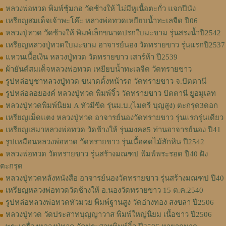
หลวงพ่อทวด พิมพ์ซุ้มกอ วัดช้างให้ ไม่มีหูเนื้อตะกั่ว แจกปีนัง
เหรียญสมเด็จเจ้าพะโค๊ะ หลวงพ่อทวดเหยียบน้ำทะเลจืด ปี06
หลวงปู่ทวด วัดช้างให้ พิมพ์เล็กขนาดปรกใบมะขาม รุ่นสรงน้ำปี2542
เหรียญหลวงปู่ทวดใบมะขาม อาจารย์นอง วัดทรายขาว รุ่นแรกปี2537
แหวนเนื้อเงิน หลวงปู่ทวด วัดทรายขาว เสาร์ห้า ปี2539
ผ้ายันต์สมเด็จหลวงพ่อทวด เหยียบน้ำทะเลจืด วัดทรายขาว
รูปหล่อบูชาหลวงปู่ทวด ขนาดตั้งหน้ารถ วัดทรายขาว จ.ปัตตานี
รูปหล่อลอยองค์ หลวงปู่ทวด พิมพ์จิ๋ว วัดทรายขาว ปัตตานี ยูอมูเลท
หลวงปู่ทวดพิมพ์นิยม A หัวมีขีด รุ่นม.บ.(ไมตรี บุญสูง) ตะกรุด3ดอก
เหรียญเม็ดแตง หลวงปู่ทวด อาจารย์นองวัดทรายขาว รุ่นแรกรุ่นเดียว
เหรียญเสมาหลวงพ่อทวด วัดช้างให้ รุ่นมงคล5 ท่านอาจารย์นอง ปี41
รูปเหมือนหลวงพ่อทวด วัดทรายขาว รุ่นเนื้อคดไม้สักหิน ปี2542
หลวงพ่อทวด วัดทรายขาว รุ่นสร้างมณฑป พิมพ์พระรอด ปี40 ฝัง
ตะกรุด
หลวงปู่ทวดหลังหนังสือ อาจารย์นองวัดทรายขาว รุ่นสร้างมณฑป ปี40
เหรียญหลวงพ่อทวดวัดช้างให้ อ.นองวัดทรายขาว 15 ต.ค.2540
รูปหล่อหลวงพ่อทวดหัวมวย พิมพ์ฐานสูง วัดอ่างทอง สงขลา ปี2506
หลวงปู่ทวด วัดประสาทบุญญาวาส พิมพ์ใหญ่นิยม เนื้อขาว ปี2506