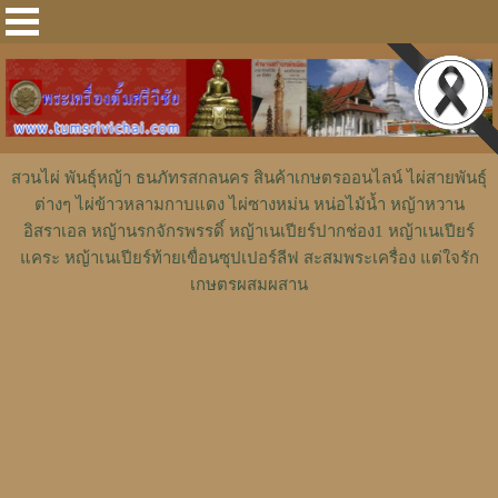
สวนไผ่ พันธุ์หญ้า ธนภัทรสกลนคร สินค้าเกษตรออนไลน์ ไผ่สายพันธุ์
ต่างๆ ไผ่ข้าวหลามกาบแดง ไผ่ซางหม่น หน่อไม้น้ำ หญ้าหวาน
อิสราเอล หญ้านรกจักรพรรดิ์ หญ้าเนเปียร์ปากช่อง1 หญ้าเนเปียร์
แคระ หญ้าเนเปียร์ท้ายเขื่อนซุปเปอร์ลีฟ สะสมพระเครื่อง แต่ใจรัก
เกษตรผสมผสาน