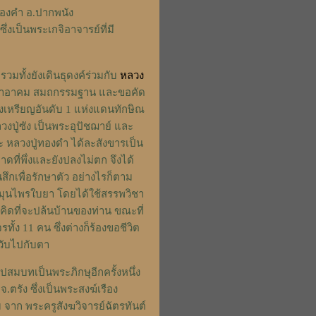
องคำ อ.ปากพนัง
งเป็นพระเกจิอาจารย์ที่มี
มทั้งยังเดินธุดงค์ร่วมกับ
หลวง
าวิชาอาคม สมถกรรมฐาน และขอคัด
ของเหรียญอันดับ 1 แห่งแดนทักษิณ
งปู่ซัง เป็นพระอุปัชฌาย์ และ
ะ หลวงปู่ทองดำ ได้ละสังขารเป็น
าดที่พึ่งและยังปลงไม่ตก จึงได้
สึกเพื่อรักษาตัว อย่างไรก็ตาม
ุนไพรใบยา โดยได้ใช้สรรพวิชา
่าคิดที่จะปล้นบ้านของท่าน ขณะที่
ทั้ง 11 คน ซึ่งต่างก็ร้องขอชีวิต
ยวับไปกับตา
อุปสมบทเป็นพระภิกษุอีกครั้งหนึ่ง
.ตรัง ซึ่งเป็นพระสงฆ์เรือง
จาก พระครูสังฆวิจารย์ฉัตรทันต์