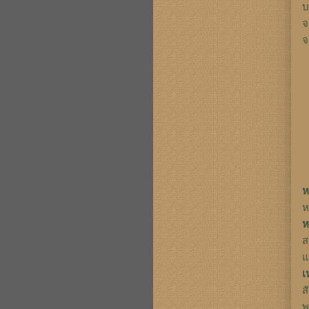
บ
จ
จ
ห
ห
ห
ส
แ
เ
ส
พ