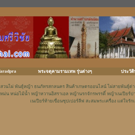
aradpra
พระจตุคามรามเทพ รุ่นต่างๆ
ประวัต
สวนไผ่ พันธุ์หญ้า ธนภัทรสกลนคร สินค้าเกษตรออนไลน์ ไผ่สายพันธุ์ต
หม่น หน่อไม้น้ำ หญ้าหวานอิสราเอล หญ้านรกจักรพรรดิ์ หญ้าเนเปียร์ป
เนเปียร์ท้ายเขื่อนซุปเปอร์ลีฟ สะสมพระเครื่อง แต่ใจ