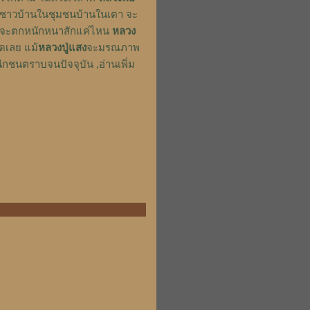
เช่น ชาวบ้านในชุมชนบ้านในเตา จะ
ฝนจะตกหนักหนาสักแค่ไหน
หลวง
ใดเลย แม้
หลวงปู่แสง
จะมรณภาพ
ิกชนตราบจนปัจจุบัน ,อ่านเพิ่ม