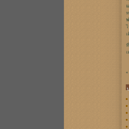
แ
ท
พ
ไ
เ
ที
เ
«
ป