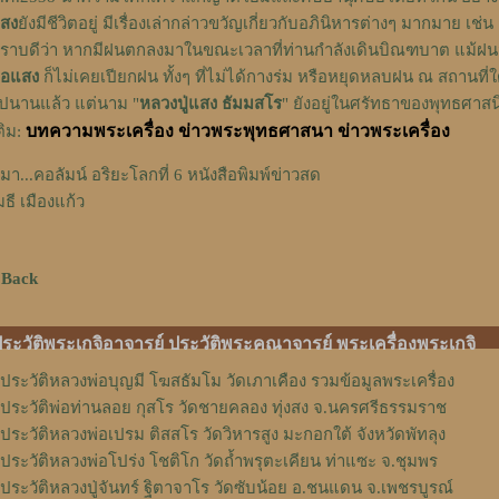
สง
ยังมีชีวิตอยู่ มีเรื่องเล่ากล่าวขวัญเกี่ยวกับอภินิหารต่างๆ มากมาย 
ราบดีว่า หากมีฝนตกลงมาในขณะเวลาที่ท่านกำลังเดินบิณฑบาต แม้
่อแสง
ก็ไม่เคยเปียกฝน ทั้งๆ ที่ไม่ได้กางร่ม หรือหยุดหลบฝน ณ สถานที่
ปนานแล้ว แต่นาม "
หลวงปู่แสง ธัมมสโร
" ยังอยู่ในศรัทธาของพุทธศาสน
บทความพระเครื่อง
ข่าวพระพุทธศาสนา
ข่าวพระเครื่อง
ติม:
่มา...
คอลัมน์ อริยะโลกที่ 6 หนังสือพิมพ์ข่าวสด
มธี เมืองแก้ว
 Back
ระวัติพระเกจิอาจารย์ ประวัติพระคณาจารย์ พระเครื่องพระเกจิ
ประวัติหลวงพ่อบุญมี โฆสธัมโม วัดเภาเคือง รวมข้อมูลพระเครื่อง
ประวัติพ่อท่านลอย กุสโร วัดชายคลอง ทุ่งสง จ.นครศรีธรรมราช
ประวัติหลวงพ่อเปรม ติสสโร วัดวิหารสูง มะกอกใต้ จังหวัดพัทลุง
ประวัติหลวงพ่อโปร่ง โชติโก วัดถ้ำพรุตะเคียน ท่าแซะ จ.ชุมพร
ประวัติหลวงปู่จันทร์ ฐิตาจาโร วัดซับน้อย อ.ชนแดน จ.เพชรบูรณ์