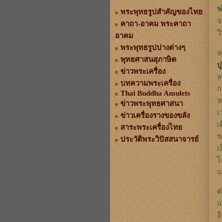
พ
พระพุทธรูปสำคัญของไทย
จ
คาถา-อาคม พระคาถา
ว
อาคม
พระพุทธรูปปางต่างๆ
ห
พุทธศาสนสุภาษิต
ป
ข่าวพระเครื่อง
ล
บทความพระเครื่อง
ก
Thai Buddha Amulets
ห
ข่าวพระพุทธศาสนา
เ
ข่าวเครื่องรางของขลัง
เ
สาระพระเครื่องไทย
ข
ประวัติพระวิปัสสนาจารย์
เ
ไ
แ
ต
แ
อ