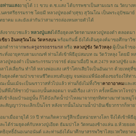
่อท่านแสง
อายุได้ 11 ขวบ ด.ช.แสง ได้บรรพชาเป็นสามเณร ณ วัดบางท
.นครศรีธรรมราช โดยมี หลวงปู่ทองดำ(ศุข) สุวัณโณ เป็นพระอุปัชฌาย์ ซึ่
ิทยาคม และยังเล่ากันว่าสามารถล่องหนหายตัวได้
ลังจากบวชแล้ว
หลวงปู่แสง
ได้ถือธุดงควัตรตามหลวงปู่ทองดำ ตลอดมา รว
ู่เขียว อินทสุวัณโณ วัดหรงบน
พร้อมกันนี้ ยังได้เดินธุดงค์มาขอศึกษ
อกตำราจาก
พระครูอรรถธรรมรส
หรือ
หลวงปู่ซัง วัดวัวหลุง
ผู้เป็นเจ้า
ระทั่งอายุครบตามเกณฑ์ ท่านได้เข้าพิธีอุปสมบท ณ วัดวัวหลุง โดยมี หลว
ลวงปู่ทองดำ เป็นพระกรรมวาจารย์ ต่อมาเมื่อปี พ.ศ.2479 หลวงปู่ซัง แล
วลาไล่เลี่ยกัน ทำให้ หลวงพ่อแสง เศร้าโศกเสียใจเป็นอันมาก ด้วยเหตุที่ข
ดินธุดงค์ตามป่าเขาจนชีวิตแทบดับสูญ จนพ่อแม่พี่น้องต้องขอร้องให้ท่าน
ณะนั้นแม้จะเป็นฆราวาสทั่วไปแล้ว ท่านก็ยังไม่ทิ้งวิชา
คาถาอาคม
และสม
ป็นที่พึ่งให้ชาวบ้านแถบนั้นตลอดมา จนมีเรื่อง เล่าว่า ครั้งหนึ่งพวกโจรป
ด้เข้าล้อมบ้านอยู่นั้น ก็ได้บังเกิดน้ำป่าไหลมาจากทุกทิศทางมาท่วมหมู่โจร
ละสัญญาว่าจะเลิกเป็นโจร หลังจากนั้นไม่นานน้ำป่าอันเชี่ยวกรากก็หา
่อมาเมื่ออายุได้ 59 ปี ท่านเกิดความรู้สึกเบื่อหน่ายทางโลก จึงได้เข้าพิธี
ละได้ร่วมธุดงค์กับหลวงปู่เอียด ธัมมปาโล วัดหนองช้างแล่น อ.ห้วยยอด จ
ิทธิฤทธิ์อันอเนกอนันต์ และท่านยังได้มาศึกษาสรรพวิชาไสยเวทวิทยาคม 