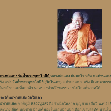
ลวงพ่อแสง วัดถ้ำพระพุทธโกษีย์
หลวงพ่อแสง ธัมมสโร
หรือ
พ่อท่านแสง
รัง แห่ง
วัดถ้ำพระพุทธโกษีย์ (วัดในเตา)
อ.ห้วยยอด จ.ตรัง มีเมตตาธรรมสู
ข้มขลังอาคมที่แก่กล้า นามของท่านจึงขจรขจายไปไกลทั่วภาคใต้
ระวัติพ่อท่านแสง วัดในเตา
่อท่านแสง:
ชาติภูมิ
หลวงปู่แสง
ถือกำเนิดในสกุล บุญช่วย เมื่อปี พ.ศ.2
ละนางเอียด บุญช่วย บ้านเดิมอยู่ในแถบบ้านป่าเทือกเขาบรรทัด บ้านในเ