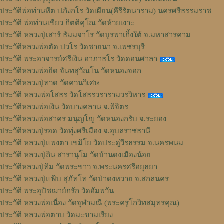
ประวัติพ่อท่านหีต ปภังกโร วัดเผียน(คีรีรัตนาราม) นครศรีธรรมราช
ประวัติ พ่อท่านเขียว กิตติคุโณ วัดห้วยเงาะ
ประวัติ หลวงปู่เสาร์ ธัมมจาโร วัดบูรพาเกิ้งใต้ จ.มหาสารคาม
ประวัติหลวงพ่อตัด ปวโร วัดชายนา จ.เพชรบุรี
ประวัติ พระอาจารย์ศรีเงิน อาภาธโร วัดดอนศาลา
ประวัติหลวงพ่อยิด จันทสุวัณโน วัดหนองจอก
ประวัติหลวงปู่ทวด วัดควนวิเศษ
ประวัติ หลวงพ่อโสธร วัดโสธรวรารามวรวิหาร
ประวัติหลวงพ่อเงิน วัดบางคลาน จ.พิจิตร
ประวัติหลวงพ่อสาคร มนุญโญ วัดหนองกรับ จ.ระยอง
ประวัติหลวงปู่รอด วัดทุ่งศรีเมือง จ.อุบลราชธานี
ประวัติ หลวงปู่แพงตา เขมิโย วัดประดู่วีรธรรม จ.นครพนม
ประวัติ หลวงปู่ถิน สารานุโม วัดบ้านดงเมืองน้อย
ประวัติหลวงปู่ทิม วัดพระขาว จ.พระนครศรีอยุธยา
ประวัติ หลวงปู่แฟ้บ สุภัทโท วัดป่าดงหวาย จ.สกลนคร
ประวัติ พระอุปัชฌาย์กรัก วัดอัมพวัน
ประวัติ หลวงพ่อเนื่อง วัดจุฬามณี (พระครูโกวิทสมุทรคุณ)
ประวัติ หลวงพ่อตาบ วัดมะขามเรียง