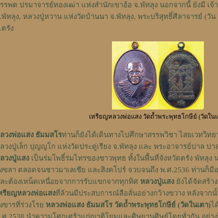
รรพต ปรมาจารย์ทองเฒ่า แห่งสำนักเขาอ้อ จ.พัทลุง นอกจากนี้ ยังมี เจ้
.พัทลุง, หลวงปู่หวาน แห่งวัดบ้านนา จ.พัทลุง, พระบริสุทธิ์ศีลาจารย์ (วั
.ตรัง
เหรียญหลวงพ่อแสง วัดถ้ำพระพุทธโกษีย์ (วัดในเ
ลวงพ่อแสง ธัมมสโร
ท่านก็ยังได้เดินทางไปศึกษาสรรพวิชา ไสยเวทวิทยาต่
ลวงปู่เล็ก ปุญญโก แห่งวัดประดู่เรียง จ.พัทลุง และ พระอาจารย์ปาล ป
ลวงปู่แสง
เป็นร่มโพธิ์ร่มไทรของชาวพุทธ ทั้งในพื้นที่จังหวัดตรัง พัทลุง
งขลา ตลอดจนชาวมาเลเซีย และสิงคโปร์ จวบจนถึง พ.ศ.2536 ท่านก็ม
ละต้องเหน็ดเหนื่อยจากการรับแขกจากทุกทิศ
หลวงปู่แสง
ยังได้จัดสร้า
หรียญหลวงพ่อแสง
ที่ล้วนมีประสบการณ์ลือลั่นอย่างกว้างขวาง หลังจากนั้
ังขารที่ร่วงโรย
หลวงพ่อแสง ธัมมสโร
วัดถ้ำพระพุทธโกษีย์ (วัดในเตา)
ได
.ศ.2538 นำความโศกเศร้าแก่ญาติโยมและศิษยานุศิษย์โดยทั่วกัน อย่าง