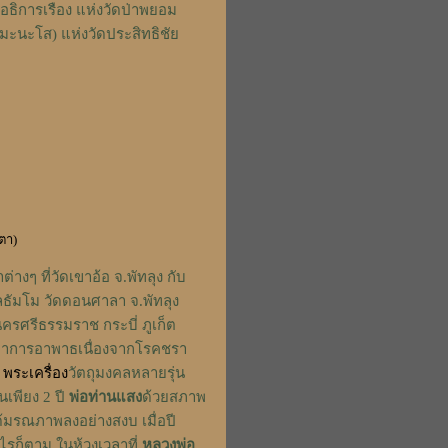
าอธิการเรือง แห่งวัดป่าพยอม
น มะนะโส) แห่งวัดประสิทธิชัย
ตา)
างๆ ที่วัดเขาอ้อ จ.พัทลุง กับ
าลธัมโม วัดดอนศาลา จ.พัทลุง
 นครศรีธรรมราช กระบี่ ภูเก็ต
ีอาการอาพาธเนื่องจากโรคชรา
ง
พระเครื่อง
วัตถุมงคลหลายรุ่น
นเพียง 2 ปี
พ่อท่านแสง
ด้วยสภาพ
้มรณภาพลงอย่างสงบ เมื่อปี
ไรก็ตาม ในห้วงเวลาที่
หลวงพ่อ