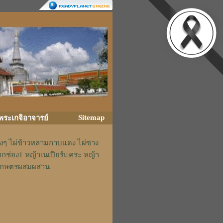
Sitemap
ิพระเกจิอาจารย์
่างๆ ไผ่ข้าวหลามกาบแดง ไผ่ซาง
ากช่อง1 หญ้าเนเปียร์แคระ หญ้า
รักเกษตรผสมผสาน