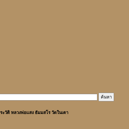
ระวัติ หลวงพ่อแสง ธัมมสโร วัดในเตา