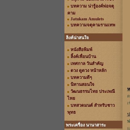
บทความ น่ารู้องค์พ่อจตุ
คาม
Jatukam Amulets
บทความจตุคามรามเทพ
ลิงค์น่าสนใจ
หนังสือพิมพ์
ลิ้งค์เพื่อนบ้าน
เทศกาล วันสำคัญ
ดวง ดูดวง หน้าหลัก
บทความดีๆ
นิทานสอนใจ
ห
วัฒนธรรมไทย ประเพณี
ต
ไทย
เ
บทสวดมนต์ สำหรับชาว
พุทธ
ป
พ
พระเครื่อง นานาสาระ
แ