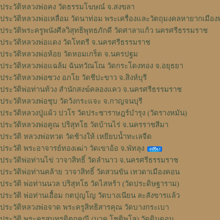
ประวัติหลวงพ่อคง วัดธรรมโฆษณ์ จ.สงขลา
ประวัติหลวงพ่อเหลื่อม วัดนาท่อม พระเครื่องและวัตถุมงคลหายากเมืองพ
ประวัติพระครูพนังศีลวิสุทธิพุทธภักดี วัดศาลาแก้ว นครศรีธรรมราช
ประวัติหลวงพ่อแดง วัดโทตรี จ.นครศรีธรรมราช
ประวัติหลวงพ่อห้อย วัดหอมเกร็ด จ.นครปฐม
ประวัติหลวงพ่อแฉล้ม ฉันทวัณโณ วัดกระโดงทอง จ.อยุธยา
ประวัติหลวงพ่อซวง อภโย วัดชีปะขาว จ.สิงห์บุรี
ประวัติพ่อท่านท้วง สำนักสงฆ์คลองแคว จ.นครศรีธรรมราช
ประวัติหลวงพ่อชุบ วัดวังกระแจะ จ.กาญจนบุรี
ประวัติหลวงปู่แผ้ว ปวโร วัดประชาราษฎร์บำรุง (วัดรางหมัน)
ประวัติหลวงพ่อคูณ ปริสุทโธ วัดบ้านไร่ จ.นครราชสีมา
ประวัติ หลวงพ่อทวด วัดช้างให้ เหยียบน้ำทะเลจืด
ประวัติ พระอาจารย์ทองเฒ่า วัดเขาอ้อ จ.พัทลุง
ประวัติพ่อท่านไข่ วาจาสิทธิ์ วัดลำนาว จ.นครศรีธรรมราช
ประวัติพ่อท่านคล้าย วาจาสิทธิ์ วัดสวนขัน เทวดาเมืองคอน
ประวัติ พ่อท่านนวล ปริสุทโธ วัดไสหร้า (วัดประดิษฐาราม)
ประวัติ พ่อท่านเอื้อม กตปุญโญ วัดบางเนียน ละสังขารแล้ว
ประวัติหลวงพ่อจาด พระครูสิทธิสารคุณ วัดบางกระเบา
ประวัติ พระครูสุนทรดิตถคณี (นาค โชติพโล) วัดดินดอน