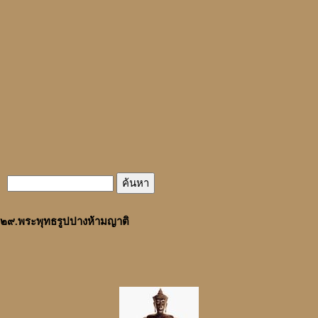
๒๙.พระพุทธรูปปางห้ามญาติ