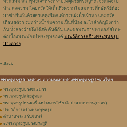
พระสัมมาสัมพุทธเจ้าทรงทราบเหตุด้วยพระญาณ จึงเสด็จไป
ห้ามสงคราม โดยตรัสให้เห็นถึงความไม่สมควรที่กษัตริย์ต้อง
มาฆ่าฟันกันด้วยสาเหตุเพียงแค่การแย่งน้ำเข้านา และตรัส
เตือนสติว่า ระหว่างน้ำกับความเป็นพี่น้อง อะไรสำคัญยิ่งกว่า
กัน ทั้งสองฝ่ายจึงได้สติ คืนดีกัน และขอพระราชทานอภัยโทษ
ต่อเบื้องพระพักตร์พระพุทธองค์
ประวัติการสร้างพระพุทธรูป
ปางต่างๆ
« Back
พระพุทธรูปปางต่างๆ ความหมายปางพระพุทธรูป ของไทย
พระพุทธรูปปางชนะมาร
พระพุทธรูปสมัยอู่ทอง
พระพุทธรูปทรงเครื่องปางมารวิชัย ศิลปะแบบบายน(เขมร)
ประวัติการสร้างพระพุทธรูป
ตำนานพระแก่นจันทร์
๑.พระพุทธรูปปางประสูติ