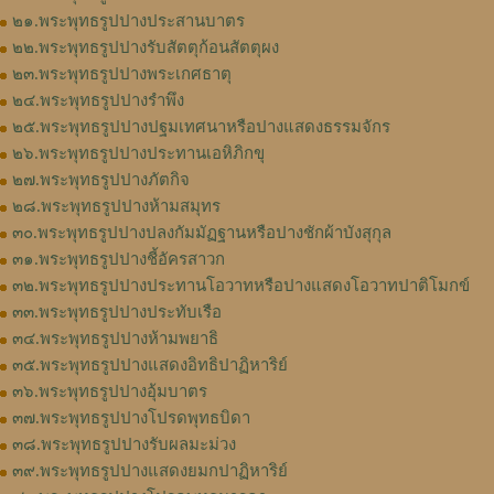
๒๑.พระพุทธรูปปางประสานบาตร
๒๒.พระพุทธรูปปางรับสัตตุก้อนสัตตุผง
๒๓.พระพุทธรูปปางพระเกศธาตุ
๒๔.พระพุทธรูปปางรำพึง
๒๕.พระพุทธรูปปางปฐมเทศนาหรือปางแสดงธรรมจักร
๒๖.พระพุทธรูปปางประทานเอหิภิกขุ
๒๗.พระพุทธรูปปางภัตกิจ
๒๘.พระพุทธรูปปางห้ามสมุทร
๓๐.พระพุทธรูปปางปลงกัมมัฏฐานหรือปางชักผ้าบังสุกุล
๓๑.พระพุทธรูปปางชี้อัครสาวก
๓๒.พระพุทธรูปปางประทานโอวาทหรือปางแสดงโอวาทปาติโมกข์
๓๓.พระพุทธรูปปางประทับเรือ
๓๔.พระพุทธรูปปางห้ามพยาธิ
๓๕.พระพุทธรูปปางแสดงอิทธิปาฏิหาริย์
๓๖.พระพุทธรูปปางอุ้มบาตร
๓๗.พระพุทธรูปปางโปรดพุทธบิดา
๓๘.พระพุทธรูปปางรับผลมะม่วง
๓๙.พระพุทธรูปปางแสดงยมกปาฏิหาริย์