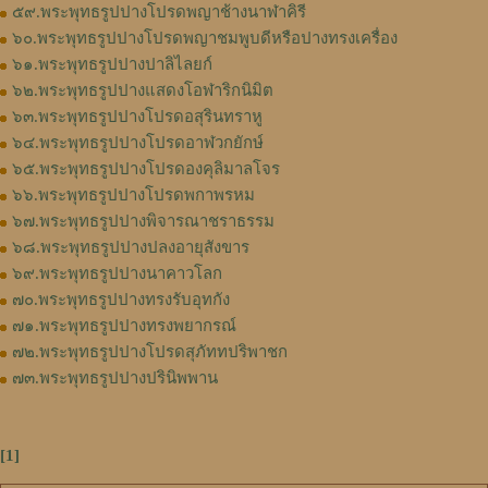
๕๙.พระพุทธรูปปางโปรดพญาช้างนาฬาคิรี
๖๐.พระพุทธรูปปางโปรดพญาชมพูบดีหรือปางทรงเครื่อง
๖๑.พระพุทธรูปปางปาลิไลยก์
๖๒.พระพุทธรูปปางแสดงโอฬาริกนิมิต
๖๓.พระพุทธรูปปางโปรดอสุรินทราหู
๖๔.พระพุทธรูปปางโปรดอาฬวกยักษ์
๖๕.พระพุทธรูปปางโปรดองคุลิมาลโจร
๖๖.พระพุทธรูปปางโปรดพกาพรหม
๖๗.พระพุทธรูปปางพิจารณาชราธรรม
๖๘.พระพุทธรูปปางปลงอายุสังขาร
๖๙.พระพุทธรูปปางนาคาวโลก
๗๐.พระพุทธรูปปางทรงรับอุทกัง
๗๑.พระพุทธรูปปางทรงพยากรณ์
๗๒.พระพุทธรูปปางโปรดสุภัททปริพาชก
๗๓.พระพุทธรูปปางปรินิพพาน
[1]