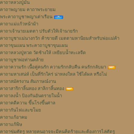
คาถาหลวงปู่มั่น
คาถาพญายม คาถาพระยายม
พระคาถาบูชาพญาเต่าเรือน
คาถาแม่แก้วหน้าม้า
คาถาเจ้านายเมตตา ปรับตัวให้เจ้านายรัก
คาถาบูชาแม่นางกวัก ค้าขายดี เมตตามหานิยมสำหรับพ่อแม่ค้า
คาถาขุนแผน พระคาถาบูชาขุนแผน
คาถาหลวงปู่ทวด วัดช้างให้ เหยียบน้ำทะเลจืด
คาถาบูชาพ่อท่านคล้าย
คาถาความรัก เนื้อคู่คนรัก ความรักกลับคืน คนรักกลับมา
คาถามหาเสน่ห์ เป็นที่รักใคร่ น่าหลงใหล ใช้ได้ผล หรือไม่
คาถาสมัครงาน สัมภาษณ์งาน
คาถาสาริกาลิ้นทอง สาลิกาลิ้นทอง
คาถาลงน้ำ ป้องกันอันตรายในน้ำ
คาถาคดีความ ขึ้นโรงขึ้นศาล
คาถากันไฟและขโมย
คาถาแก้อาคม
คาถาแก้พิษ
คาถาข่มศัตรู หลายคนอาจจะมีคนคิดร้ายและต้องการไล่ศัตรู