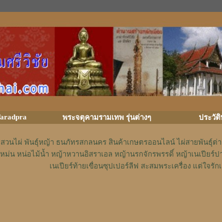
aradpra
พระจตุคามรามเทพ รุ่นต่างๆ
ประวัต
สวนไผ่ พันธุ์หญ้า ธนภัทรสกลนคร สินค้าเกษตรออนไลน์ ไผ่สายพันธุ์ต
หม่น หน่อไม้น้ำ หญ้าหวานอิสราเอล หญ้านรกจักรพรรดิ์ หญ้าเนเปียร์ป
เนเปียร์ท้ายเขื่อนซุปเปอร์ลีฟ สะสมพระเครื่อง แต่ใจ