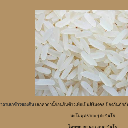
าถาเสกข้าวของกิน
เสกคาถานี้ก่อนกินข้าวเพื่อเป็นสิริมงคล ป้องกันภัย
นะโมพุทธายะ รูปะขันโธ
โมพุทธายะนะ เวทนาขันโธ