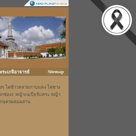
Sitemap
ิพระเกจิอาจารย์
่างๆ ไผ่ข้าวหลามกาบแดง ไผ่ซาง
ากช่อง1 หญ้าเนเปียร์แคระ หญ้า
รักเกษตรผสมผสาน