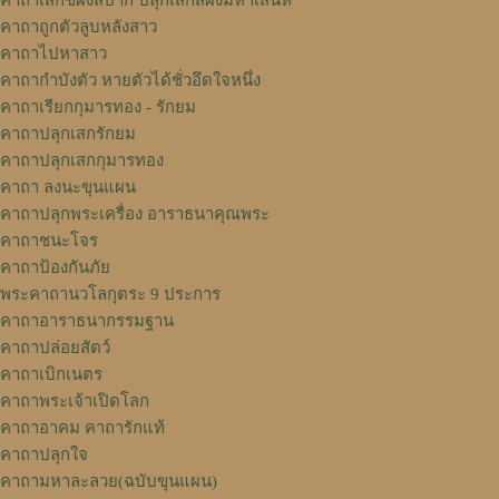
คาถาเสกขี้ผึ้งสีปาก ปลุกเสกสีผึ้งมหาเสน่ห์
คาถาถูกตัวลูบหลังสาว
คาถาไปหาสาว
คาถากำบังตัว หายตัวได้ชั่วอึดใจหนึ่ง
คาถาเรียกกุมารทอง - รักยม
คาถาปลุกเสกรักยม
คาถาปลุกเสกกุมารทอง
คาถา ลงนะขุนแผน
คาถาปลุกพระเครื่อง อาราธนาคุณพระ
คาถาชนะโจร
คาถาป้องกันภัย
พระคาถานวโลกุตระ 9 ประการ
คาถาอาราธนากรรมฐาน
คาถาปล่อยสัตว์
คาถาเบิกเนตร
คาถาพระเจ้าเปิดโลก
คาถาอาคม คาถารักแท้
คาถาปลุกใจ
คาถามหาละลวย(ฉบับขุนแผน)