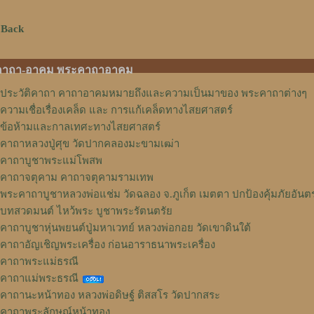
 Back
คาถา-อาคม พระคาถาอาคม
ประวัติคาถา คาถาอาคมหมายถึงและความเป็นมาของ พระคาถาต่างๆ
ความเชื่อเรื่องเคล็ด และ การแก้เคล็ดทางไสยศาสตร์
ข้อห้ามและกาลเทศะทางไสยศาสตร์
คาถาหลวงปู่ศุข วัดปากคลองมะขามเฒ่า
คาถาบูชาพระแม่โพสพ
คาถาจตุคาม คาถาจตุคามรามเทพ
พระคาถาบูชาหลวงพ่อแช่ม วัดฉลอง จ.ภูเก็ต เมตตา ปกป้องคุ้มภัยอันต
บทสวดมนต์ ไหว้พระ บูชาพระรัตนตรัย
คาถาบูชาหุ่นพยนต์ปู่มหาเวทย์ หลวงพ่อกอย วัดเขาดินใต้
คาถาอัญเชิญพระเครื่อง ก่อนอาราธนาพระเครื่อง
คาถาพระแม่ธรณี
คาถาแม่พระธรณี
คาถานะหน้าทอง หลวงพ่อดิษฐ์ ติสสโร วัดปากสระ
คาถาพระลักษณ์หน้าทอง