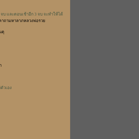
 จบ และตอนเช้าอีก 3 จบ จะทำให้ได้
คาถามหาลาภหลวงพ่อรวย
นตุ
า
ตัวเอง