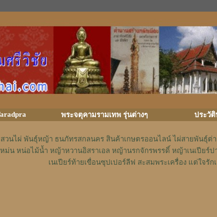
aradpra
พระจตุคามรามเทพ รุ่นต่างๆ
ประวัต
สวนไผ่ พันธุ์หญ้า ธนภัทรสกลนคร สินค้าเกษตรออนไลน์ ไผ่สายพันธุ์ต
หม่น หน่อไม้น้ำ หญ้าหวานอิสราเอล หญ้านรกจักรพรรดิ์ หญ้าเนเปียร์ป
เนเปียร์ท้ายเขื่อนซุปเปอร์ลีฟ สะสมพระเครื่อง แต่ใจ