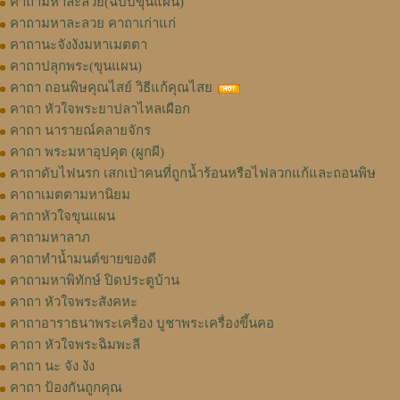
คาถามหาละลวย(ฉบับขุนแผน)
คาถามหาละลวย คาถาเก่าแก่
คาถานะจังงังมหาเมตตา
คาถาปลุกพระ(ขุนแผน)
คาถา ถอนพิษคุณไสย์ วิธีแก้คุณไสย
คาถา หัวใจพระยาปลาไหลเผือก
คาถา นารายณ์คลายจักร
คาถา พระมหาอุปคุต (ผูกผี)
คาถาดับไฟนรก เสกเป่าคนที่ถูกน้ำร้อนหรือไฟลวกแก้และถอนพิษ
คาถาเมตตามหานิยม
คาถาหัวใจขุนแผน
คาถามหาลาภ
คาถาทำน้ำมนต์ขายของดี
คาถามหาพิทักษ์ ปิดประตูบ้าน
คาถา หัวใจพระสังคหะ
คาถาอาราธนาพระเครื่อง บูชาพระเครื่องขึ้นคอ
คาถา หัวใจพระฉิมพะลี
คาถา นะ จัง งัง
คาถา ป้องกันถูกคุณ