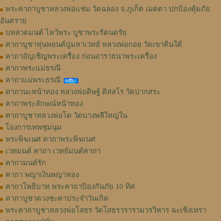
พระคาถาบูชาหลวงพ่อแช่ม วัดฉลอง จ.ภูเก็ต เมตตา ปกป้องคุ้มภัย
อันตราย
บทสวดมนต์ ไหว้พระ บูชาพระรัตนตรัย
คาถาบูชาหุ่นพยนต์ปู่มหาเวทย์ หลวงพ่อกอย วัดเขาดินใต้
คาถาอัญเชิญพระเครื่อง ก่อนอาราธนาพระเครื่อง
คาถาพระแม่ธรณี
คาถาแม่พระธรณี
คาถานะหน้าทอง หลวงพ่อดิษฐ์ ติสสโร วัดปากสระ
คาถาพระลักษณ์หน้าทอง
คาถาบูชาหลวงพ่อโต วัดบางพลีใหญ่ใน
โองการเทพชุมนุม
พระพิฆเนศ คาถาพระพิฆเนศ
เวทมนต์ คาถา เวทย์มนต์คาถา
คาถามนต์รัก
คาถา พญาเงินพญาทอง
คาถาโพธิบาท พระคาถาป้องกันภัย 10 ทิศ
คาถาบูชาดวงชะตาประจำวันเกิด
พระคาถาบูชาหลวงพ่อโสธร วัดโสธรวรารามวรวิหาร ฉะเชิงเทรา