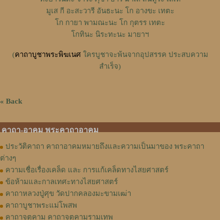
มูเส กี อะสะวารี อันธะนะ โก อางขะ เทตะ
โก กายา พามณะนะ โก กุตรร เทตะ
โกทินะ นิระทะนะ มายาฯ
(
คาถาบูชาพระพิฆเนศ
ใครบูชาจะพ้นจากอุปสรรค ประสบความ
สำเร็จ)
« Back
คาถา-อาคม พระคาถาอาคม
ประวัติคาถา คาถาอาคมหมายถึงและความเป็นมาของ พระคาถา
ต่างๆ
ความเชื่อเรื่องเคล็ด และ การแก้เคล็ดทางไสยศาสตร์
ข้อห้ามและกาลเทศะทางไสยศาสตร์
คาถาหลวงปู่ศุข วัดปากคลองมะขามเฒ่า
คาถาบูชาพระแม่โพสพ
คาถาจตุคาม คาถาจตุคามรามเทพ