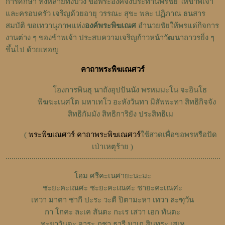
การศึกษา ทั้งหลายทั้งปวง ขอพระองค์จงประทานพรชัย ให้ข้าพเจ้า
และครอบครัว เจริญด้วยอายุ วรรณะ สุขะ พละ ปฏิภาณ ธนสาร
สมบัติ ขอเทวานุภาพแห่ง
องค์พระพิฆเณศ
อำนวยชัยให้พรแด่กิจการ
งานต่าง ๆ ของข้าพเจ้า ประสบความเจริญก้าวหน้าวัฒนาถาวรยิ่ง ๆ
ขึ้นไป ด้วยเทอญ
คาถาพระพิฆเณศวร์
โองการพินธุ นาถังอุปปันนัง พรหมมะโน จะอินโธ
พิฆฆะเนศโต มหาเทโว อะหังวันทา มิสัพพะทา สิทธิกิจจัง
สิทธิกัมมัง สิทธิการิยัง ประสิทธิเม
(
พระพิฆเณศวร์
คาถาพระพิฆเณศวร์
ใช้สวดเพื่อขอพรหรือปัด
เป่าเหตุร้าย )
...........................................................................................................
โอม ศรีคะเนศายะนะมะ
ชะยะคะเณศะ ชะยะคะเณศะ ชายะคะเณศะ
เทวา มาตา ชากี ปะระ วะตี ปิตามะหา เทวา ละฑุวัน
กา โกคะ ละเค สันตะ กะเร เสวา เอก ทันตะ
ทะยาวันดะ จาระ ภุชา ธารี มาเถ สินทูระ เสเห