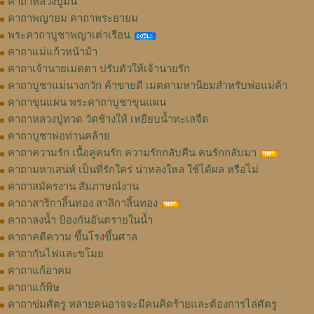
คาถาหลวงปู่มั่น
คาถาพญายม คาถาพระยายม
พระคาถาบูชาพญาเต่าเรือน
คาถาแม่แก้วหน้าม้า
คาถาเจ้านายเมตตา ปรับตัวให้เจ้านายรัก
คาถาบูชาแม่นางกวัก ค้าขายดี เมตตามหานิยมสำหรับพ่อแม่ค้า
คาถาขุนแผน พระคาถาบูชาขุนแผน
คาถาหลวงปู่ทวด วัดช้างให้ เหยียบน้ำทะเลจืด
คาถาบูชาพ่อท่านคล้าย
คาถาความรัก เนื้อคู่คนรัก ความรักกลับคืน คนรักกลับมา
คาถามหาเสน่ห์ เป็นที่รักใคร่ น่าหลงใหล ใช้ได้ผล หรือไม่
คาถาสมัครงาน สัมภาษณ์งาน
คาถาสาริกาลิ้นทอง สาลิกาลิ้นทอง
คาถาลงน้ำ ป้องกันอันตรายในน้ำ
คาถาคดีความ ขึ้นโรงขึ้นศาล
คาถากันไฟและขโมย
คาถาแก้อาคม
คาถาแก้พิษ
คาถาข่มศัตรู หลายคนอาจจะมีคนคิดร้ายและต้องการไล่ศัตรู