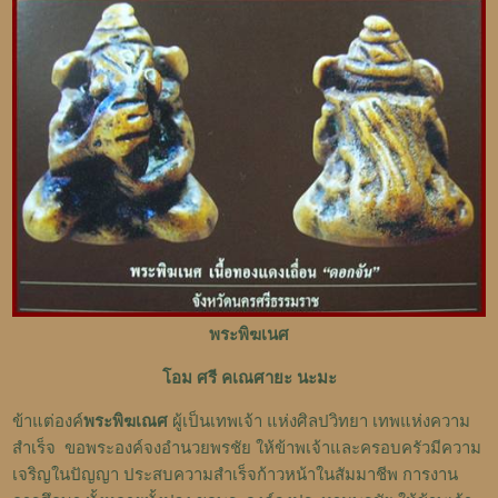
พระพิฆเนศ
โอม ศรี คเณศายะ นะมะ
ข้าแต่องค์
พระพิฆเณศ
ผู้เป็นเทพเจ้า แห่งศิลปวิทยา เทพแห่งความ
สำเร็จ ขอพระองค์จงอำนวยพรชัย ให้ข้าพเจ้าและครอบครัวมีความ
เจริญในปัญญา ประสบความสำเร็จก้าวหน้าในสัมมาชีพ การงาน