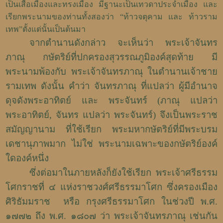
เป็นเสื้อเมืองและทรงเมือง มีฐานะเป็นเทวดาประจำเมือง และ
เรียกพระนามของท่านทั้งสองว่า “
ท้าวจตุคาม และ ท้าวราม
เทพ
”
ตั้งแต่นั้นเป็นต้นมา
จากตำนานดังกล่าว จะเห็นว่า พระเจ้าจันทร
ภาณุ กษัตริย์ที่ปกครองสุวรรณภูมิองค์สุดท้าย มี
พระนามพ้องกับ พระเจ้าจันทรภาณุ ในตำนานเจ้าชาย
รามเทพ ดังนั้น คำว่า จันทรภาณุ ที่แปลว่า ผู้มีอำนาจ
ดุจดังพระอาทิตย์ และ พระจันทร์ (ภาณุ แปลว่า
พระอาทิตย์, จันทร แปลว่า พระจันทร์) จึงเป็นพระราช
สมัญญานาม ที่ใช้เรียก พระมหากษัตริย์ที่มีพระบรม
เดชานุภาพมาก ไม่ใช่ พระนามเฉพาะของกษัตริย์องค์
ใดองค์หนึ่ง
ซึ่งต่อมาในภายหลังก็ยังใช้เรียก พระเจ้าศรีธรรม
โศกราชที่ ๔ แห่งราชวงศ์ศรีธรรมาโศก ซึ่งครองเมือง
ศิริธัมมราช
หรือ กรุงศรีธรรมาโศก ในช่วงปี พ.ศ.
๑๗๗๒ ถึง พ.ศ. ๑๘๐๗ ว่า พระเจ้าจันทรภาณุ เช่นกัน