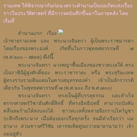
รามเทพ ให้พิจารณากันก่อน เพราะตำนานเป็นบ่อเกิดแห่งเรื่อง
ราวในประวัติศาสตร์ ที่มีการจดบันทึกขึ้นมาในภายหลัง โดย
เริ่มที่
ตำนานแรก เรื่อง
เจ้าชายรามเทพ และ พระนางจันทรา ผู้เป็นพระราชมารดา
โดยเรื่องของพระองค์ เกิดขึ้นในราวพุทธศตวรรษที่ ๗
–
๗๐๐) ดังนี้
(พ.ศ.๖๐๐
พระนางจันทรา นางพญาพื้นเมืองของชาวทะเลใต้ ทรง
เป็นราชินีผู้สูงศักดิ์ของ พระราชาราตะ หรือ พระสุริยะเทพ
ผู้ทรงรวบรวมดินแดนในคาบสมุทรทองคำ เข้าเป็นจักรวรรดิ
เดียวกัน ในพุทธศตวรรษที่ ๗ (พ.ศ.๖๐๐ ถึง พ.ศ.๗๐๐)
พระนางจันทรา ทรงเป็นผู้ที่บรรลุธรรม และสำเร็จ
ตรรกศาสตร์วิชาอันศักดิ์สิทธิ์ ที่ทรงอิทธิฤทธิ์ สามารถบังคับ
คลื่นลมร้ายให้สงบลงได้
ชาวทะเลทั้งหลายจึงกราบไหว้บูชา
ระลึกถึงพระนาง เมื่อต้องออกเรือทุกครั้ง จนมีคำเรียกว่า แม่
ย่านาง ส่วนชาวศรีวิชัย เคารพเทิดทูนถวายฉายานามว่า เจ้า
แม่อยู่หัว