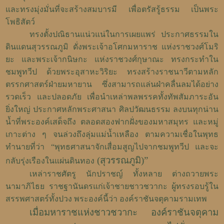
และทรงมุ่งมั่นที่จะสร้างสมบารมี เพื่อตรัสรู้ธรรม เป็นพระ
โพธิสัตว์
ทรงตั้งปณิธานแน่วแน่ในการเผยแพร่ ประกาศธรรมใน
ดินแดนสุวรรณภูมิ ดั่งพระเจ้าอโศกมหาราช แห่งราชวงศ์โมริ
ยะ และพระเจ้ากนิษกะ แห่งราชวงศ์กุษาณะ ทรงกระทำใน
ชมพูทวีป ด้วยพระอุสาหะวิริยะ ทรงสร้างราชนาวีตามหลัก
ตรรกศาสตร์ฝ่ายมหายาน ซึ่งสามารถแล่นฝ่าคลื่นลมได้อย่าง
รวดเร็ว และปลอดภัย เพื่อนำเหล่าพลพรรคทั้งทัพสัมภาระอัน
ยิ่งใหญ่ ประกาศหลักพระศาสนา ศิลปวัฒนธรรม ลงบนทุกน่าน
น้ำที่พระองค์เสด็จถึง ตลอดสองฟากฝั่งของมหาสมุทร และหมู่
เกาะต่าง ๆ จนล่วงถึงลุ่มแม่น้ำเหลือง ตามความเชื่อในพุทธ
ทำนายที่ว่า “
พุทธศาสนาจักเสื่อมสูญไปจากชมพูทวีป และจะ
(สุวรรณภูมิ)
”
กลับรุ่งเรืองในแผ่นดินทอง
เหล่าราชศัตรู นักปราชญ์ ทั้งหลาย ต่างถวายพระ
นามาภิไธย ราชฐานันดรแก่เจ้าชายชาวชวากะ ผู้ทรงรอบรู้ใน
สรรพศาสตร์ทั้งปวง พระองค์นี้ว่า องค์ราชันจตุคามรามเทพ
เมื่อมหาราชแห่งชาวชวากะ องค์ราชันจตุคาม