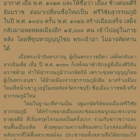
อากาศ เมื่อ พ.ศ. ๑๐๒๓ และให้ชื่อว่า เมือง ช้างค่อมศิริ
ธัมมราช ต่อมาเปลี่ยนชื่อใหม่เป็น ศรีวิชัยสุวรรณภูมิ
ในปี พ.ศ. ๑๐๔๐ ครั้น พ.ศ. ๑๐๒๖ สร้างเมืองเสร็จ เสด็จ
กลับมาอพยพพลเมืองอีก ๑๕,๐๐๐ คน เข้าไปอยู่ในภาย
หลัง โดยที่ขุนหาญบุญไชย พระเจ้าอา ไม่อาจทัดทาน
ได้
เมื่อพระเจ้าจันทรภาณุ ผู้เป็นพระราชบิดา เสด็จกลับมา
จากอินเดีย เมื่อ ปี พ.ศ. ๑๐๓๐ ก็เสด็จมาพำนักอยู่ที่เมืองศิริธัม
มราชด้วย ทำให้สุวรรณภูมิว่างกษัตริย์ เพราะขุนหาญบุญไทย
ผู้เป็นพระอนุชา ได้ย้ายเมืองจากสุวรรณภูมิเดิม มาสร้างเมือง
ใหม่ที่หน้าเขางู (อยู่ในเขตจังหวัดราชบุรี) ชื่อเมือง ราชพลี หรือ
สุวรรณภูมิใหม่
โดยในฐานะที่ท่านเป็น ปฐมกษัตริย์ของเมืองศรีวิชัย
สุวรรณภูมิ ได้สร้างขยายเมืองและซ่อมแซมบูรณะพระบรม
ธาตุเจดีย์ ที่เริ่มทรุดโทรมลงเป็นครั้งแรก ร่วมกับชาวชวาและ
ชนพื้นเมืองเดิม ด้วยคุณงามความดีของพระโอรสสองพี่น้อง
หลังจากที่ได้สิ้นพระชนม์ลง ประชาชนทั้งหลายจึงได้ยกย่องให้