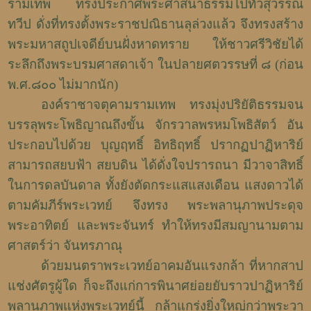
รามเทพ ทรงประกาศพระศาสนาธรรมไปทั่วสุวรรณ
ทวีป ดั่งที่ทรงตั้งพระราชปณิธานลุล่วงแล้ว จึงทรงสร้าง
พระมหาสถูปเจดีย์บนฝั่งหาดทราย ให้ชาวศรีวิชัยได้
ระลึกถึงพระบรมศาสดาเจ้า ในปลายศตวรรษที่ ๘ (ก่อน
พ.ศ.๘๐๐ ไม่มากนัก)
องค์ราชาจตุคามรามเทพ ทรงมุ่งปริยัติธรรมจน
บรรลุพระโพธิญาณถึงขั้น จักรวาลพรหมโพธิสัตว์ อัน
ประกอบไปด้วย บุญฤทธิ์ อิทธิฤทธิ์ ปรากฏปาฏิหาริย์
สามารถสยบฟ้า สยบดิน ได้ดั่งใจปรารถนา มีวาจาสิทธิ์
ในการดลบันดาล ทั้งยังตัดกระแสแสงเดือน แสงดาวได้
ตามคัมภีร์พระเวทย์ จึงทรง พระพลานุภาพประดุจ
พระอาทิตย์ และพระจันทร์ ทำให้ทรงมีสมญานามตาม
ศาสตร์ว่า จันทรภาณุ
ด้วยมนตราพระเวทย์อาคมอันแรงกล้า ที่หากสาป
แช่งศัตรูผู้ใด ก็จะถึงแก่การพินาศย่อยยับราวปาฏิหาริย์
พลานุภาพแห่งพระเวทย์นี้ กล้าแกร่งยิ่งใหญ่กว่าพระวา