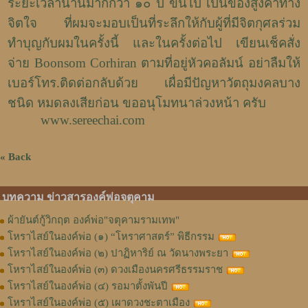
ระยะเวลานานมากกว่า ๑๐ ปี ขึ้นไป เป็นของสูงค่าทาง
จิตใจ ที่ผมจะมอบเป็นที่ระลึกให้กับผู้ที่มีจิตกุศลร่วม
ทำบุญกับผมในครั้งนี้ และในครั้งต่อไป เขียนเช็คสั่ง
จ่าย
Boonsom Corhiran
ตามที่อยู่หัวคอลัมน์ อย่าลืมให้
เบอร์โทร.ติดต่อกลับด้วย เผื่อมีปัญหาวัตถุมงคลบาง
ชนิด หมดลงเสียก่อน ขออนุโมทนาล่วงหน้า ครับ
www.sereechai.com
« Back
บทความ ข่าวสารองค์พ่อจตุคาม
ผ้ายันต์กู้วิกฤต องค์พ่อ"จตุคามรามเทพ"
โหราไสย์ในองค์พ่อ (๑) “โหราศาสตร์” พิธีกรรม
โหราไสย์ในองค์พ่อ (๒) ปาฏิหาริย์ ณ วัดนางพระยา
โหราไสย์ในองค์พ่อ (๓) ดวงเมืองนครศรีธรรมราช
โหราไสย์ในองค์พ่อ (๔) รอมาตั้งพันปี
โหราไสย์ในองค์พ่อ (๕) เผาดวงชะตาเมือง