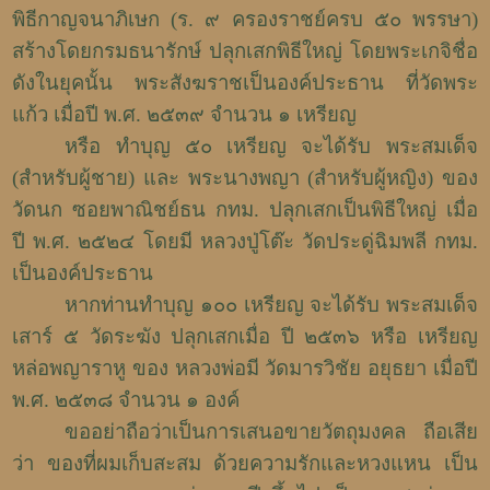
พิธีกาญจนาภิเษก (ร. ๙ ครองราชย์ครบ ๕๐ พรรษา)
สร้างโดยกรมธนารักษ์ ปลุกเสกพิธีใหญ่ โดยพระเกจิชื่อ
ดังในยุคนั้น พระสังฆราชเป็นองค์ประธาน ที่วัดพระ
แก้ว เมื่อปี พ.ศ. ๒๕๓๙ จำนวน ๑ เหรียญ
หรือ ทำบุญ ๕๐ เหรียญ จะได้รับ พระสมเด็จ
(สำหรับผู้ชาย) และ พระนางพญา (สำหรับผู้หญิง) ของ
วัดนก ซอยพาณิชย์ธน กทม. ปลุกเสกเป็นพิธีใหญ่ เมื่อ
ปี พ.ศ. ๒๕๒๔ โดยมี หลวงปู่โต๊ะ วัดประดู่ฉิมพลี กทม.
เป็นองค์ประธาน
หากท่านทำบุญ ๑๐๐ เหรียญ จะได้รับ พระสมเด็จ
เสาร์ ๕ วัดระฆัง ปลุกเสกเมื่อ ปี ๒๕๓๖ หรือ เหรียญ
หล่อพญาราหู ของ หลวงพ่อมี วัดมารวิชัย อยุธยา เมื่อปี
พ.ศ. ๒๕๓๘ จำนวน ๑ องค์
ขออย่าถือว่าเป็นการเสนอขายวัตถุมงคล ถือเสีย
ว่า ของที่ผมเก็บสะสม ด้วยความรักและหวงแหน เป็น