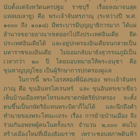
นับตั้งแต่จังหวัดนครปฐม ราชบุรี เรื่อยลงมาจนสุด
แหลมมลายู) คือ พระเจ้าจันทรภาณุ (ระหว่างปี พ.ศ.
๑๐๐๐ ถึง ๑๐๑๘) มีพระบารมีบุญญาธิการมาก ได้แผ่
อำนาจขยายอาณาเขตออกไปถึงประเทศอินเดีย ยึด
ประเทศอินเดียได้ และอยู่ปกครองอินเดียจนกลายเป็น
มหาราชของอินเดีย ไม่ยอมกลับมายังสุวรรณภูมิเป็น
เวลากว่า ๒๐ ปี โดยมอบหมายให้พระอนุชา คือ
ขุนหาญบุญไชย เป็นผู้รักษาการปกครองดูแล
ในการนี้ พระโอรสสองพี่น้องของ พระเจ้าจันทร
ภาณุ คือ ขุนอินทรไสเรนทร์
และ ขุนอินทรเขาเขียว
เห็นบ้านเมืองทรุดโทรมลงขาดกษัตริย์ปกครอง จะตั้ง
ตนขึ้นเป็นกษัตริย์แทนพระบิดาก็ไม่ได้ และนึกถึงคำ
ทำนายของพระโสณะเถระ เรื่อง การย้ายบ้านเมือง จึง
ร่วมกันอพยพผู้คนในครั้งแรก จำนวน ๒,๐๐๐ คนไป
สร้างเมืองใหม่ที่เมืองธัมมราช เพราะชอบสภาพดินฟ้า