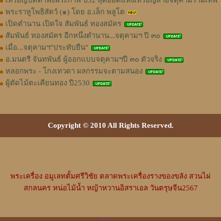
พระราหูโพธิสัตว์ (๑) โดย อ.เล็ก พลูโต
เปิดตำนาน เปิดใจ สัมพันธ์ ทองสมัคร
สัมพันธ์ ทองสมัคร อีกหนึ่งตำนาน...จตุคามฯ ปี ๓๐
เมื่อ...จตุคามฯ"ประทับยืน"
อ.มนตรี จันทพันธ์ ผู้ออกแบบจตุคามฯปี ๓๐ ตัวจริง
หลอกพระ - โกงเทวดา ผลกรรมจะตามสนอง
ผู้ตัดไม้ตะเคียนทอง ปี2530
Copyright © 2010 All Rights Reserved.
พระเครื่อง
อมูเลทตั้มศรีวิชัย
ตลาดพระเครื่องรางของขลัง
สวนไผ่
สกลนคร
หน่อไม้น้ำ
หญ้าหวานอิสราเอล
วันตรุษจีน2567