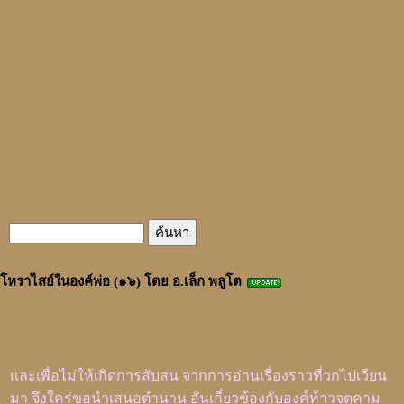
โหราไสย์ในองค์พ่อ (๑๖) โดย อ.เล็ก พลูโต
และเพื่อไม่ให้เกิดการสับสน จากการอ่านเรื่องราวที่วกไปเวียน
มา จึงใคร่ขอนำเสนอตำนาน อันเกี่ยวข้องกับองค์ท้าวจตุคาม