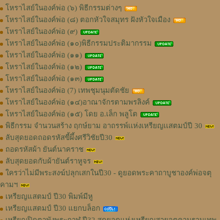
โหราไสย์ในองค์พ่อ (๖) พิธีกรรมต่างๆ
โหราไสย์ในองค์พ่อ (๘) ตอกหัวใจสมุทร ฝังหัวใจเมือง
โหราไสย์ในองค์พ่อ (๙)
โหราไสย์ในองค์พ่อ (๑๐)พิธีกรรมประติมากรรม
โหราไสย์ในองค์พ่อ (๑๑)
โหราไสย์ในองค์พ่อ (๑๒)
โหราไสย์ในองค์พ่อ (๑๓)
โหราไสย์ในองค์พ่อ (7) เทพชุมนุมตัดชัย
โหราไสย์ในองค์พ่อ (๑๔)อาณาจักรตามพรลิงค์
โหราไสย์ในองค์พ่อ (๑๕) โดย อ.เล็ก พลูโต
พิธีกรรม จำนวนสร้าง ฤกษ์ยาม อาถรรพ์เเห่งเหรียญเเสตมป์ปี 30
ลับสุดยอดถอดรหัสขี้ผึ้งศรีวิชัยปี30
ถอดรหัสผ้า ยันต์นาคราช
ลับสุดยอดกับผ้ายันต์ราหูจร
ใครว่าไม่มีพระสงฆ์ปลุกเสกในปี30 - ดูยอดพระคาถาบูชาองค์พ่อจตุ
คามฯ
เหรียญแสตมป์ ปี30 พิมพ์มีหู
เหรียญแสตมป์ ปี30 แยกบล็อก
เหรียญปิดตาพังพระกาฬ ปี32 สุดยอดแห่งเหรียญสายจตุคามรามเทพ