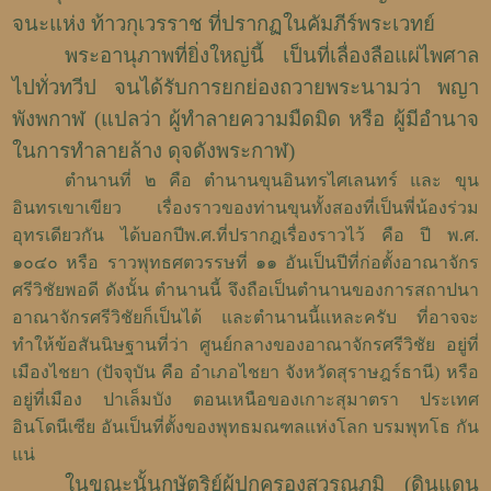
จนะแห่ง ท้าวกุเวรราช ที่ปรากฏในคัมภีร์พระเวทย์
พระอานุภาพที่ยิ่งใหญ่นี้ เป็นที่เลื่องลือแผ่ไพศาล
ไปทั่วทวีป จนได้รับการยกย่องถวายพระนามว่า พญา
พังพกาฬ (แปลว่า ผู้ทำลายความมืดมิด หรือ ผู้มีอำนาจ
ในการทำลายล้าง ดุจดังพระกาฬ)
ตำนานที่ ๒ คือ ตำนานขุนอินทรไศเลนทร์ และ ขุน
อินทรเขาเขียว เรื่องราวของท่านขุนทั้งสองที่เป็นพี่น้องร่วม
อุทรเดียวกัน ได้บอกปีพ.ศ.ที่ปรากฎเรื่องราวไว้ คือ ปี พ.ศ.
๑๐๔๐ หรือ ราวพุทธศตวรรษที่ ๑๑ อันเป็นปีที่ก่อตั้งอาณาจักร
ศรีวิชัยพอดี ดังนั้น ตำนานนี้ จึงถือเป็นตำนานของการสถาปนา
อาณาจักรศรีวิชัยก็เป็นได้ และตำนานนี้แหละครับ ที่อาจจะ
ทำให้ข้อสันนิษฐานที่ว่า ศูนย์กลางของอาณาจักรศรีวิชัย อยู่ที่
เมืองไชยา (ปัจจุบัน คือ อำเภอไชยา จังหวัดสุราษฎร์ธานี) หรือ
อยู่ที่เมือง ปาเล็มบัง ตอนเหนือของเกาะสุมาตรา ประเทศ
อินโดนีเซีย อันเป็นที่ตั้งของพุทธมณฑลแห่งโลก บรมพุทโธ กัน
แน่
ในขณะนั้นกษัตริย์ผู้ปกครองสุวรณภูมิ (ดินแดน