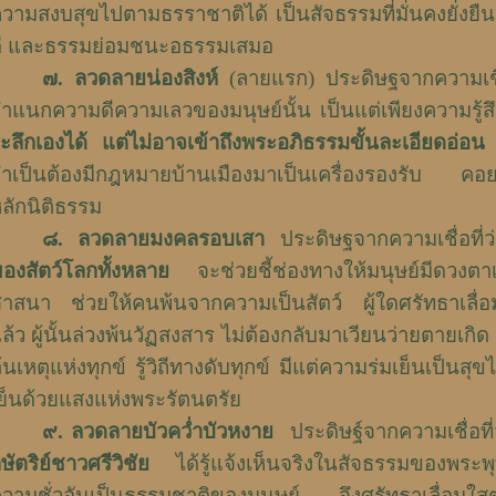
วามสงบสุขไปตามธรราชาติได้ เป็นสัจธรรมที่มั่นคงยั่งยืน 
ี และธรรมย่อมชนะอธรรมเสมอ
๗
.
ลวดลายน่องสิงห์
(ลายแรก) ประดิษฐจากความเชื่อ
ำแนกความดีความเลวของมนุษย์นั้น เป็นแต่เพียงความรู้
ะลึกเองได้ แต่ไม่อาจเข้าถึงพระอภิธรรมขั้นละเอียดอ่อน 
ำเป็นต้องมีกฎหมายบ้านเมืองมาเป็นเครื่องรองรับ คอยกำ
ลักนิติธรรม
๘
.
ลวดลายมงคลรอบเสา
ประดิษฐจากความเชื่อที่
องสัตว์โลกทั้งหลาย
จะช่วยชี้ช่องทางให้มนุษย์มีดวงตา
าสนา ช่วยให้คนพ้นจากความเป็นสัตว์ ผู้ใดศรัทธาเลื่อ
ล้ว ผู้นั้นล่วงพ้นวัฏสงสาร ไม่ต้องกลับมาเวียนว่ายตายเกิด
้นเหตุแห่งทุกข์ รู้วิถีทางดับทุกข์ มีแต่ความร่มเย็นเป็น
ย็นด้วยแสงแห่งพระรัตนตรัย
๙
.
ลวดลายบัวคว่ำบัวหงาย
ประดิษฐ์จากความเชื่อที
ษัตริย์ชาวศรีวิชัย
ได้รู้แจ้งเห็นจริงในสัจธรรมของพร
วามชั่วอันเป็นธรรมชาติของมนุษย์ จึงศรัทธาเลื่อมใส