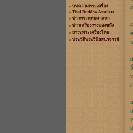
บทความพระเครื่อง
ค
Thai Buddha Amulets
ข่าวพระพุทธศาสนา
ค
ข่าวเครื่องรางของขลัง
สาระพระเครื่องไทย
ค
ประวัติพระวิปัสสนาจารย์
ธ
เ
ส
ท
เ
แ
แ
ห
เ