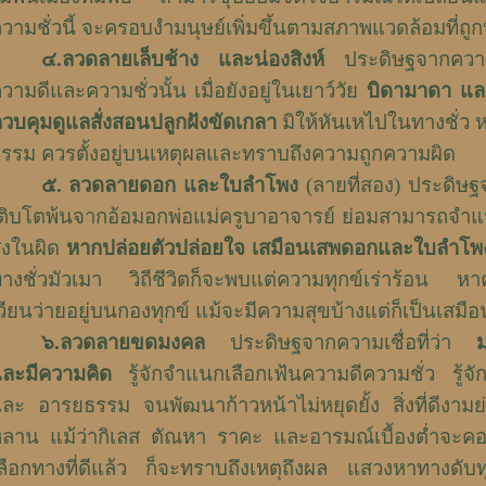
วามชั่วนี้ จะครอบงำมนุษย์เพิ่มขึ้นตามสภาพแวดล้อมที่ถูกห
๔
.
ลวดลายเล็บช้าง และน่องสิงห์
ประดิษฐจากความเช
วามดีและความชั่วนั้น เมื่อยังอยู่ในเยาว์วัย
บิดามาดา แล
วบคุมดูแลสั่งสอนปลูกฝังขัดเกลา
มิให้หันเหไปในทางชั่ว
รรม ควรตั้งอยู่บนเหตุผลและทราบถึงความถูกความผิด
๕
.
ลวดลายดอก และใบลำโพง
(ลายที่สอง) ประดิษฐจา
ติบโตพ้นจากอ้อมอกพ่อแม่ครูบาอาจารย์ ย่อมสามารถจำแนกค
ิ่งในผิด
หากปล่อยตัวปล่อยใจ เสมือนเสพดอกและใบลำโพ
างชั่วมัวเมา วิถีชีวิตก็จะพบแต่ความทุกข์เร่าร้อน หาค
วียนว่ายอยู่บนกองทุกข์ แม้จะมีความสุขบ้างแต่ก็เป็นเสมือน
๖
.
ลวดลายขดมงคล
ประดิษฐจากความเชื่อที่ว่า
ม
ละมีความคิด
รู้จักจำแนกเลือกเฟ้นความดีความชั่ว รู้จ
ละ อารยธรรม จนพัฒนาก้าวหน้าไม่หยุดยั้ง สิ่งที่ดีงาม
ลาน แม้ว่ากิเลส ตัณหา ราคะ และอารมณ์เบื้องต่ำจะคอยก
ลือกทางที่ดีแล้ว ก็จะทราบถึงเหตุถึงผล แสวงหาทางดับท