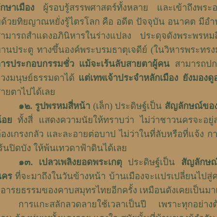
ักษาเมือง
ผู้รอบรู้สรรพศาสตร์ทั้งหลาย และเข้าถึงพร
ด้วยทิยญาณหยั่งรู้ไตรโลก คือ อดีต ปัจจุบัน อนาคต มีอำนา
ามารถสำแดงอภินิหารในร่างแปลง ประดุจดังพระพรหมส
านประตู ทางขึ้นองค์พระบรมธาตุเจดีย์ (ในวิหารพระทรงม้า
ารประกอบกรรมชั่ว แม้จะเร้นลับสายตาผู้คน
สามารถปกป
วงมนุษย์ธรรมดาได้
แต่เทพเจ้าประจำหลักเมือง ยังมองดูอยู่
ายตาไปได้เลย
๑๒
.
รูปพรหมสี่หน้า
(เล็ก) ประดิษฐ์เป็น
สัญลักษณ์ขอ
้อย
ทั้งสี่ แสดงความนัยให้ทราบว่า ไม่ว่าชาวนครจะอยู่
้องเกรงกลัว และละอายต่อบาป ไม่ว่าในที่ลับหรือที่แจ้ง 
ร้นปิดบัง ให้พ้นเทวดาฟ้าดินได้เลย
๑๓
.
เปลวเพลิงยอดพระเกตุ
ประดิษฐ์เป็น
สัญลักษณ
นคร
ที่จะมาถึงในวันข้างหน้า บ้านเมืองจะแปรเปลี่ยนไปสู
ู่อารยธรรมของคาบสมุทรไทยอีกครั้ง เหมือนดังเคยเป็นมาแ
การแกะสลักลวดลายใช้เวลาเป็นปี เพราะทุกอย่างต