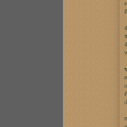
ค
ด
จ
ร
จ
ห
ข
ศ
แ
ต
เ
ก
ค