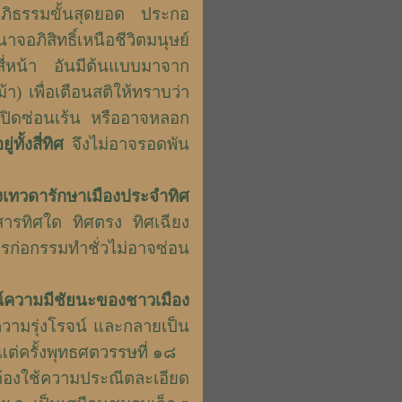
ะอภิธรรมขั้นสุดยอด ประกอ
จอภิสิทธิ์เหนือชีวิตมนุษย์
ี่หน้า อันมีต้นแบบมาจาก
) เพื่อเตือนสติให้ทราบว่า
ิดซ่อนเร้น หรืออาจหลอก
ทั้งสี่ทิศ
จึงไม่อาจรอดพัน
งเทวดารักษาเมืองประจำทิศ
สารทิศใด ทิศตรง ทิศเฉียง
การก่อกรรมทำชั่วไม่อาจซ่อน
์ความมีชัยนะของชาวเมือง
่ความรุ่งโรจน์ และกลายเป็น
ต่ครั้งพุทธศตวรรษที่ ๑๘
้องใช้ความประณีตละเอียด