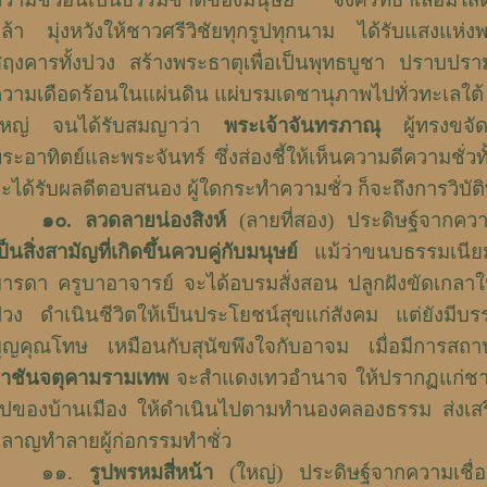
ล้า มุ่งหวังให้ชาวศรีวิชัยทุกรูปทุกนาม ได้รับแสงแห่งพ
ฤงคารทั้งปวง สร้างพระธาตุเพื่อเป็นพุทธบูชา ปราบปรามเ
วามเดือดร้อนในแผ่นดิน แผ่บรมเดชานุภาพไปทั่วทะเลใต
ใหญ่ จนได้รับสมญาว่า
พระเจ้าจันทรภาณุ
ผู้ทรงขจัด
ระอาทิตย์และพระจันทร์ ซึ่งส่องชี้ให้เห็นความดีความชั่วท
ะได้รับผลดีตอบสนอง ผู้ใดกระทำความชั่ว ก็จะถึงการวิบัติ
๑๐
.
ลวดลายน่องสิงห์
(ลายที่สอง) ประดิษฐ์จากความ
ป็นสิ่งสามัญที่เกิดขึ้นควบคู่กับมนุษย์
แม้ว่าขนบธรรมเนี
ารดา ครูบาอาจารย์ จะได้อบรมสั่งสอน ปลูกฝังขัดเกลาให้
วง ดำเนินชีวิตให้เป็นประโยชน์สุขแก่สังคม แต่ยังมีบรรด
ุญคุณโทษ เหมือนกับสุนัขพึงใจกับอาจม เมื่อมีการสถา
าชันจตุคามรามเทพ
จะสำแดงเทวอำนาจ ให้ปรากฏแก่ชา
ปของบ้านเมือง ให้ดำเนินไปตามทำนองคลองธรรม ส่งเสริ
ลาญทำลายผู้ก่อกรรมทำชั่ว
๑๑.
รูปพรหมสี่หน้า
(ใหญ่) ประดิษฐ์จากความเชื่อเร