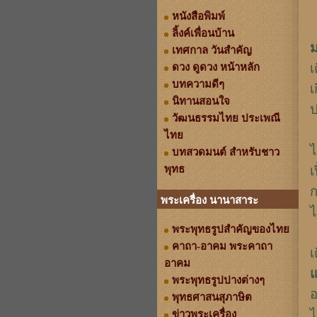
หนังสือพิมพ์
ลิ้งค์เพื่อนบ้าน
ม
เทศกาล วันสำคัญ
เ
ดวง ดูดวง หน้าหลัก
บทความดีๆ
เ
นิทานสอนใจ
ป
วัฒนธรรมไทย ประเพณี
ไทย
ไ
บทสวดมนต์ สำหรับชาว
พุทธ
เ
ก
พระเครื่อง นานาสาระ
พระพุทธรูปสำคัญของไทย
คาถา-อาคม พระคาถา
เ
อาคม
แ
พระพุทธรูปปางต่างๆ
อ
พุทธศาสนสุภาษิต
ไ
ข่าวพระเครื่อง