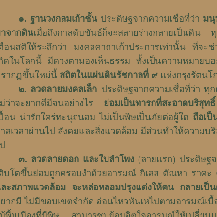
๑
.
ฐานวงกลมเก้าชั้น
ประดิษฐจากความเชื่อที่ว่า
มนุ
าจากดิน
เมื่อถึงกาลดับขันธ์ก็จะสลายร่างกลายเป็นดิน ท
ตือนสติให้ระลึกว่า มงคลคาถาเก้าประการเท่านั้น ที่จะช่ว
กิดในโลกนี้ มีดวงตามองเห็นธรรม ทั้งเป็นความหมายบอกเป็
รากฏขึ้นใหม่นี้
สถิตในแผ่นดินรัชกาลที่ ๙
แห่งกรุงรัตนโก
๒
.
ลวดลายมงคลเล็ก
ประดิษฐจากความเชื่อที่ว่า ทุกค
ม่ว่าจะยากดีมีจนอย่างไร
ย่อมเป็นทารกที่สะอาดบริสุทธิ์
ปื้อน น่ารักใคร่ทะนุถนอม ไม่เป็นพิษเป็นภัยต่อผู้ใด
ถือเป
าลเวลาผ่านไป สังคมและสิ่งแวดล้อม มีส่วนทำให้ความบริ
ไป
๓
.
ลวดลายดอก และใบลำโพง
(ลายแรก) ประดิษฐจากค
ติบโตขึ้นย่อมถูกครอบงำด้วยอารมณ์ กิเลส ตัณหา ราคะ 
ละสภาพแวดล้อม จะหล่อหลอมปรุงแต่งให้คน กลายเป็นผู้เ
ยากมี ไม่มีขอบเขตจำกัด อ่อนไหวหันเหไปตามอารมณ์เบื้
ม้พื้นเมืองที่มีพิษ สามารชุบย้อมจิตใจอารมณ์ให้เปลี่