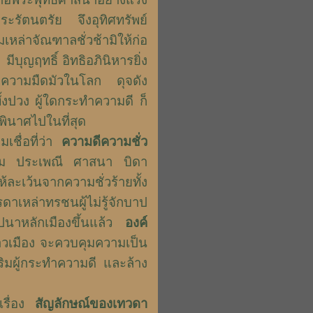
ระรัตนตรัย จึงอุทิศทรัพย์
หล่าจัณฑาลชั่วช้ามิให้ก่อ
้
มีบุญฤทธิ์ อิทธิอภินิหารยิ่ง
ความมืดมัวในโลก ดุจดัง
ั้งปวง ผู้ใดกระทำความดี ก็
พินาศไปในที่สุด
เชื่อที่ว่า
ความดีความชั่ว
ยม ประเพณี ศาสนา บิดา
ละเว้นจากความชั่วร้ายทั้ง
าเหล่าทรชนผู้ไม่รู้จักบาป
ปนาหลักเมืองขึ้นแล้ว
องค์
วเมือง จะควบคุมความเป็น
มผู้กระทำความดี และล้าง
ื่อง
สัญลักษณ์ของเทวดา