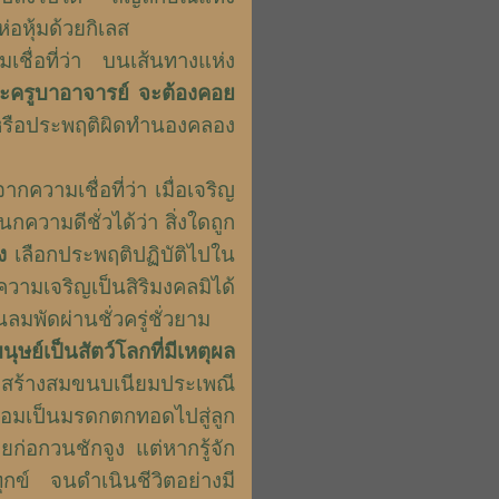
่อหุ้มด้วยกิเลส
ื่อที่ว่า บนเส้นทางแห่ง
ะครูบาอาจารย์ จะต้องคอย
 หรือประพฤติผิดทำนองคลอง
กความเชื่อที่ว่า เมื่อเจริญ
วามดีชั่วได้ว่า สิ่งใดถูก
ง
เลือกประพฤติปฏิบัติไปใน
วามเจริญเป็นสิริมงคลมิได้
ลมพัดผ่านชั่วครู่ชั่วยาม
นุษย์เป็นสัตว์โลกที่มีเหตุผล
ักสร้างสมขนบเนียมประเพณี
ย่อมเป็นมรดกตกทอดไปสู่ลูก
่อกวนชักจูง แต่หากรู้จัก
ุกข์ จนดำเนินชีวิตอย่างมี