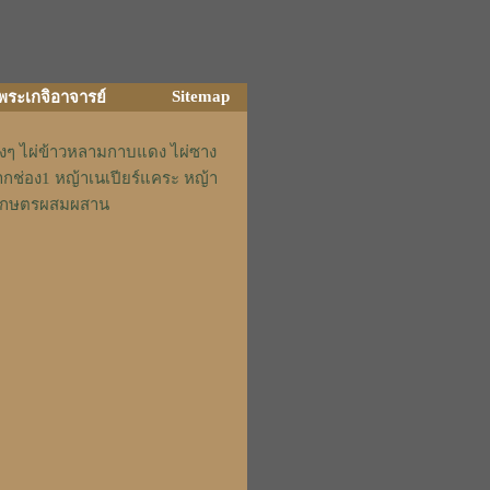
Sitemap
ิพระเกจิอาจารย์
่างๆ ไผ่ข้าวหลามกาบแดง ไผ่ซาง
ากช่อง1 หญ้าเนเปียร์แคระ หญ้า
รักเกษตรผสมผสาน