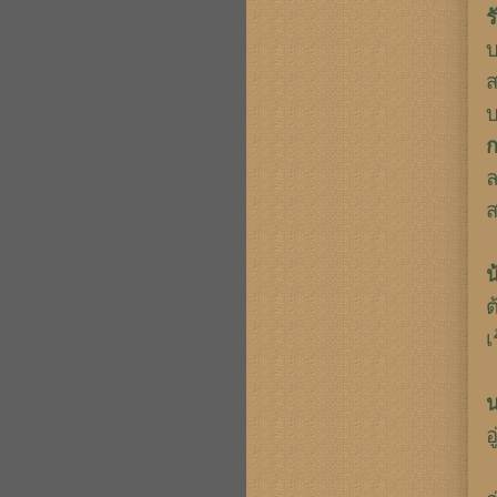
ร
บ
ส
บ
ก
ล
ส
น
ต
เ
อ