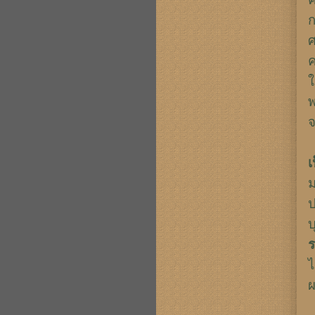
ก
ศ
ค
พ
จ
เ
ม
ป
บ
ร
ไ
ผ