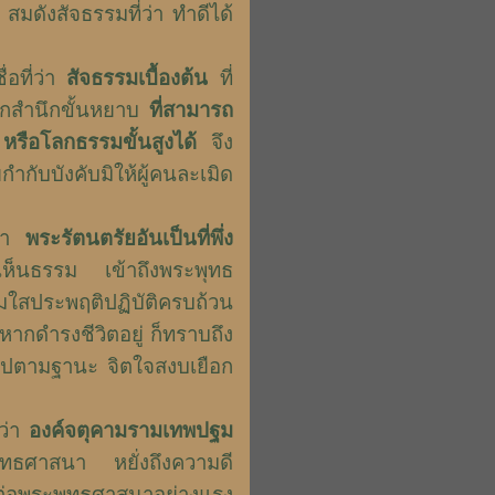
สมดังสัจธรรมที่ว่า ทำดีได้
ที่ว่า
สัจธรรมเบื้องต้น
ที่
สึกสำนึกขั้นหยาบ
ที่สามารถ
หรือโลกธรรมขั้นสูงได้
จึง
กับบังคับมิให้ผู้คนละเมิด
ว่า
พระรัตนตรัยอันเป็นที่พึ่ง
เห็นธรรม เข้าถึงพระพุทธ
มใสประพฤติปฏิบัติครบถ้วน
 หากดำรงชีวิตอยู่ ก็ทราบถึง
สุขไปตามฐานะ จิตใจสงบเยือก
่ว่า
องค์จตุคามรามเทพปฐม
ะพุทธศาสนา หยั่งถึงความดี
ต่อพระพุทธศาสนาอย่างแรง