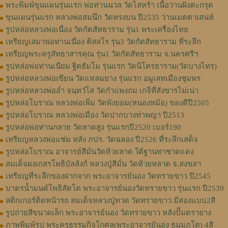
พระพิมพ์ขุนแผนรุ่นแรก พ่อท่านนวล วัดไสหร้า เนื้อว่านฝังตะกรุด
ขุนแผนรุ่นแรก หลวงพ่อสมนึก วัดหรงบน ปี2535 ว่านเมตตาเสน่ห์
รูปหล่อหลวงพ่อเนื่อง วัดกัตสัทธาราม รุ่น1 พระเครื่องไทย
เหรียญเสมาพ่อท่านเนื่อง ติสสโร รุ่น3 วัดกัตสัทธาราม ที่ระลึก
เหรียญพระครูสัทธาสารคุณ รุ่น1 วัดกัตสัทธาราม จ.นครศรีฯ
รูปหล่อพ่อท่านเนียม ฐิตธัมโม รุ่นแรก วัดนิโครธาราม(วัดบางไทร)
รูปหล่อหลวงพ่อเขียน วัดแหลมยาง รุ่นแรก อมูเลทเมืองชุมพร
รูปหล่อหลวงพ่ออ่ำ จนฺทวํโส วัดกำแพงถม เกจิที่สังขารไม่เน่า
รูปหล่อโบราณ หลวงพ่อเพิ่ม วัดพังยอม(หนองหม้อ) ของดีปี2505
รูปหล่อโบราณ หลวงพ่อเมือง วัดปากบางท่าพญา ปี2513
รูปหล่อพ่อท่านกลาย วัดหาดสูง รุ่นแรกปี2520 เบอร์190
เหรียญหลวงพ่อแช่ม หลัง ภปร. วัดฉลอง ปี2526 ที่ระลึกเสด็จ
รูปหล่อโบราณ อาจารย์สีมั่นวัดห้วยลาด ใต้ฐานทาชาดแดง
สมเด็จผงเกสรโพธิบัลลังก์ หลวงปู่สีมั่น วัดห้วยหลาด จ.สงขลา
เหรียญที่ระลึกของฝากจาก พระอาจารย์นอง วัดทรายขาว ปี2545
บาตรน้ำมนต์โพธิสัตโต พระอาจารย์นองวัดทรายขาว รุ่นแรก ปี2539
สติกเกอร์ติดหน้ารถ สมเด็จหลวงปู่ทวด วัดทรายขาว มีสองแบบ2สี
รูปถ่ายสีขนาดเล็ก พระอาจารย์นอง วัดทรายขาว หลังปั๊มตรายาง
ภาพพิมพ์รูป พระครูธรรมกิจโกศล(พระอาจารย์นอง ธมฺมภูโต) 4สี