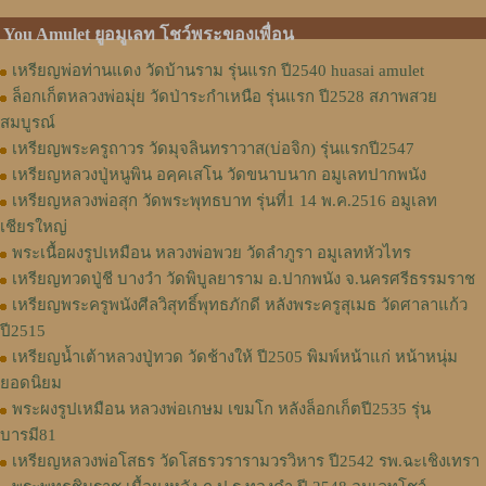
You Amulet ยูอมูเลท โชว์พระของเพื่อน
เหรียญพ่อท่านแดง วัดบ้านราม รุ่นแรก ปี2540 huasai amulet
ล็อกเก็ตหลวงพ่อมุ่ย วัดป่าระกำเหนือ รุ่นแรก ปี2528 สภาพสวย
สมบูรณ์
เหรียญพระครูถาวร วัดมุจลินทราวาส(บ่อจิก) รุ่นแรกปี2547
เหรียญหลวงปู่หนูพิน อคฺคเสโน วัดขนาบนาก อมูเลทปากพนัง
เหรียญหลวงพ่อสุก วัดพระพุทธบาท รุ่นที่1 14 พ.ค.2516 อมูเลท
เชียรใหญ่
พระเนื้อผงรูปเหมือน หลวงพ่อพวย วัดลำภูรา อมูเลทหัวไทร
เหรียญทวดปู่ชี บางวำ วัดพิบูลยาราม อ.ปากพนัง จ.นครศรีธรรมราช
เหรียญพระครูพนังศีลวิสุทธิ์พุทธภักดี หลังพระครูสุเมธ วัดศาลาแก้ว
ปี2515
เหรียญน้ำเต้าหลวงปู่ทวด วัดช้างให้ ปี2505 พิมพ์หน้าแก่ หน้าหนุ่ม
ยอดนิยม
พระผงรูปเหมือน หลวงพ่อเกษม เขมโก หลังล็อกเก็ตปี2535 รุ่น
บารมี81
เหรียญหลวงพ่อโสธร วัดโสธรวรารามวรวิหาร ปี2542 รพ.ฉะเชิงเทรา