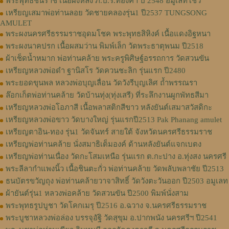
พระพุทธชินราช เนื้อผงหลัง ภ.ป.ร.ทองคำ ปี 2548 อมูเลทโชว์
เหรียญเสมาพ่อท่านลอย วัดชายคลองรุ่น1 ปี2537 TUNGSONG
AMULET
พระผงนครศรีธรรมราชอุดมโชค พระพุทธสิหิงค์ เนื้อแดงอิฐหนา
พระผงนาคปรก เนื้อผสมว่าน พิมพ์เล็ก วัดพระธาตุพนม ปี2518
ผ้าเช็ดน้ำหมาก พ่อท่านคล้าย พระครูพิศิษฐ์อรรถการ วัดสวนขัน
เหรียญหลวงพ่อดำ ฐานิสโร วัดควนชะลิก รุ่นแรก ปี2480
พระยอดขุนพล หลวงพ่อบุญเลื่อน วัดวังรีบุญเลิศ ถ้ำพรรณรา
ล๊อกเก็ตพ่อท่านคล้าย วัดบ้านทุ่ง(ทุ่งเสรี) ที่ระลึกงานผูกพัทธสีมา
เหรียญหลวงพ่อโอภาสี เนื้อพลาสติกสีขาว หลังยันต์เสมาสวัสดิกะ
เหรียญหลวงพ่อขาว วัดบางใหญ่ รุ่นแรกปี2513 Pak Phanang amulet
เหรียญตาอิน-ทอง รุ่น1 วัดจันทร์ สายใต้ จังหวัดนครศรีธรรมราช
เหรียญพ่อท่านคล้าย นั่งสมาธิเต็มองค์ ด้านหลังยันต์แจกเบตง
เหรียญพ่อท่านเนื่อง วัดกะโสมเหนือ รุ่นแรก ต.กะปาง อ.ทุ่งสง นครศรี
พระลีลากำแพงนิ้ว เนื้อชินตะกั่ว พ่อท่านคล้าย วัดพลับพลาชัย ปี2513
ธนบัตรขวัญถุง พ่อท่านคล้ายวาจาสิทธิ์ วัดวังตะวันออก ปี2503 อมูเลท
ผ้ายันต์รุ่น1 หลวงพ่อคล้าย วัดสวนขัน ปี2500 พิมพ์นั่งสาม
พระพุทธรูปบูชา วัดโคกเมรุ ปี2516 อ.ฉวาง จ.นครศรีธรรมราช
พระบูชาหลวงพ่อล่อง บรรจุอัฐิ วัดสุขุม อ.ปากพนัง นครศรีฯ ปี2541