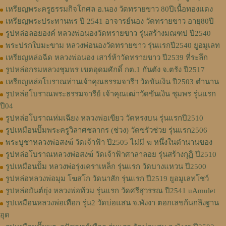
เหรียญพระครูธรรมกิจโกศล อ.นอง วัดทรายขาว 80ปีเนื้อทองแดง
เหรียญพระประทานพร ปี 2541 อาจารย์นอง วัดทรายขาว อายุ80ปี
รูปหล่อลอยองค์ หลวงพ่อนองวัดทรายขาว รุ่นสร้างมณฑป ปี2540
พระปรกใบมะขาม หลวงพ่อนองวัดทรายขาว รุ่นแรกปี2540 ยูอมูเลท
เหรียญหล่อฉีด หลวงพ่อนอง เสาร์ห้าวัดทรายขาว ปี2539 ที่ระลึก
รูปหล่อกรมหลวงชุมพร เขตอุดมศักดิ์ กต.1 กันตัง จ.ตรัง ปี2517
เหรียญหล่อโบราณท่านเจ้าคุณธรรมจารีฯ วัดขันเงิน ปี2503 ตำนาน
รูปหล่อโบราณพระธรรมจารีย์ เจ้าคุณเฒ่าวัดขันเงิน ชุมพร รุ่นแรก
ปี04
รูปหล่อโบราณห่มเฉียง หลวงพ่อเขียว วัดหรงบน รุ่นแรกปี2510
รูปเหมือนปั๊มพระครูวิลาศชลากร (ช่วง) วัดขรัวช่วย รุ่นแรก2506
พระบูชาหลวงพ่อสงฆ์ วัดเจ้าฟ้า ปี2505 ไม่มี ฆ หนึ่งในตำนานของ
รูปหล่อโบราณหลวงพ่อสงฆ์ วัดเจ้าฟ้าศาลาลอย รุ่นสร้างกุฏิ ปี2510
รูปเหมือนปั้ม หลวงพ่อรุ่งเคราเหล็ก รุ่นแรก วัดบางแหวน ปี2500
รูปหล่อหลวงพ่อมุม โฆสโก วัดนาสัก รุ่นแรก ปี2519 ยูอมูเลทโชว์
รูปหล่อยันต์ยุ่ง หลวงพ่อท้วม รุ่นแรก วัดศรีสุวรรณ ปี2541 uAmulet
รูปเหมือนหลวงพ่อเทือก รุ่น2 วัดบ่อแสน จ.พังงา ตอกเลขก้นกลึงฐาน
อุด