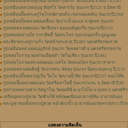
รูปเหมือนปั๊มพระอุปัชฌาย์เทือก รุ่นแรก วัดบ่อแสน จ.พังงา ปี2502
รูปเหมือนหลวงพ่อบุญ ติสฺสโร วัดสารวัน รุ่นแรก ปี2525 จ.ปัตตานี
รูปเหมือนปั๊มพระครูไพโรจน์ศาสนกิจ (หลวงพ่อพลับ) รุ่นแรกปี2504
รูปเหมือนปั้มหลวงพ่อเคลื่อน วัดปากน้ำละแม จ.ชุมพร รุ่นแรก
รูปหล่อหลวงพ่อแดง วัดเชิงเขา ลอยองค์อุดกริ่ง รุ่นแรกปี2519
รูปหล่อพ่อท่านใส วาจาสิทธิ์ วัดสระไคร รุ่นแรกอุดกริ่ง ยูอมูเลท
พระลีลาพระครูกาแก้ว วัดหน้าพระธาตุ ปี2485 นครศรีธรรมราช
รูปเหมือนหลวงพ่อบุญรักษ์ รุ่นแรก วัดคงคาวดี จ.นครศรีธรรมราช
รูปหล่อโบราณ พ่อท่านเอียดดำ วัดในเขียว รุ่นแรก ปี2492
รูปหล่อโบราณหลวงพ่อผอม เปสโล วัดดอนใคร รุ่นแรก หายาก
รูปหล่อหลวงพ่อดิษฐ์ วัดปากสระ พัทลุง รุ่นแรก นิยมแขนทะลุ ปี2516
รูปเหมือนปั๊มหลวงปู่เริ่ม วิมโล วัดบางน้ำจืด รุ่นแรกปี2537 ตอกโค๊ต
รูปหล่อปั๊มหลวงพ่อแดง วัดศรีมหาโพธิ์ รุ่นแรก5แชะ จ.ปัตตานี ปี38
รูปถ่ายพ่อท่านช่วง กัลญาโณ วัดลุมพินี ต.นาไม้ไผ่ อ.ทุ่งสง จ.นครศรีฯ
เหรียญหลวงปู่ทวด วัดช้างให้ หลังพุฒซ้อนอาจารย์ทิม อาจารย์นอง
พระบูชาสมเด็จหลวงปู่ทวด หน้าตัก3นิ้ว อาจารย์นองวัดทรายขาว ปี38
แสดงความคิดเห็น