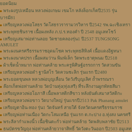
ยอดนิยม
พระผงรูปเหมือน หลวงพ่อเกษม เขมโก หลังล็อกเก็ตปี2535 รุ่น
บารมี81
เหรียญหลวงพ่อโสธร วัดโสธรวรารามวรวิหาร ปี2542 รพ.ฉะเชิงเทรา
พระพุทธชินราช เนื้อผงหลัง ภ.ป.ร.ทองคำ ปี 2548 อมูเลทโชว์
เหรียญเสมาพ่อท่านลอย วัดชายคลองรุ่น1 ปี2537 TUNGSONG
AMULET
พระผงนครศรีธรรมราชอุดมโชค พระพุทธสิหิงค์ เนื้อแดงอิฐหนา
พระผงนาคปรก เนื้อผสมว่าน พิมพ์เล็ก วัดพระธาตุพนม ปี2518
ผ้าเช็ดน้ำหมาก พ่อท่านคล้าย พระครูพิศิษฐ์อรรถการ วัดสวนขัน
เหรียญหลวงพ่อดำ ฐานิสโร วัดควนชะลิก รุ่นแรก ปี2480
พระยอดขุนพล หลวงพ่อบุญเลื่อน วัดวังรีบุญเลิศ ถ้ำพรรณรา
ล๊อกเก็ตพ่อท่านคล้าย วัดบ้านทุ่ง(ทุ่งเสรี) ที่ระลึกงานผูกพัทธสีมา
เหรียญหลวงพ่อโอภาสี เนื้อพลาสติกสีขาว หลังยันต์เสมาสวัสดิกะ
เหรียญหลวงพ่อขาว วัดบางใหญ่ รุ่นแรกปี2513 Pak Phanang amulet
เหรียญตาอิน-ทอง รุ่น1 วัดจันทร์ สายใต้ จังหวัดนครศรีธรรมราช
เหรียญพ่อท่านเนื่อง วัดกะโสมเหนือ รุ่นแรก ต.กะปาง อ.ทุ่งสง นครศรี
พระลีลากำแพงนิ้ว เนื้อชินตะกั่ว พ่อท่านคล้าย วัดพลับพลาชัย ปี2513
ธนบัตรขวัญถุง พ่อท่านคล้ายวาจาสิทธิ์ วัดวังตะวันออก ปี2503 อมูเลท