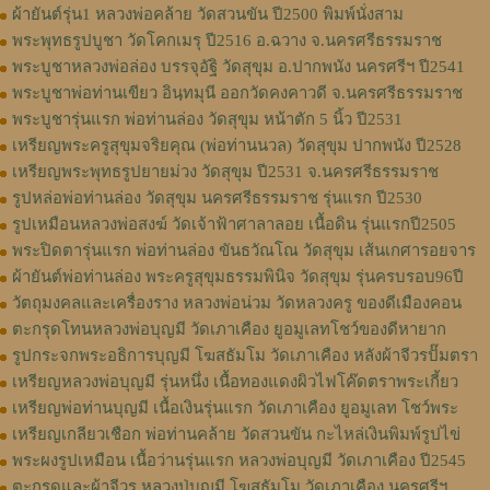
ผ้ายันต์รุ่น1 หลวงพ่อคล้าย วัดสวนขัน ปี2500 พิมพ์นั่งสาม
พระพุทธรูปบูชา วัดโคกเมรุ ปี2516 อ.ฉวาง จ.นครศรีธรรมราช
พระบูชาหลวงพ่อล่อง บรรจุอัฐิ วัดสุขุม อ.ปากพนัง นครศรีฯ ปี2541
พระบูชาพ่อท่านเขียว อินฺทมุนี ออกวัดคงคาวดี จ.นครศรีธรรมราช
พระบูชารุ่นแรก พ่อท่านล่อง วัดสุขุม หน้าตัก 5 นิ้ว ปี2531
เหรียญพระครูสุขุมจริยคุณ (พ่อท่านนวล) วัดสุขุม ปากพนัง ปี2528
เหรียญพระพุทธรูปยายม่วง วัดสุขุม ปี2531 จ.นครศรีธรรมราช
รูปหล่อพ่อท่านล่อง วัดสุขุม นครศรีธรรมราช รุ่นแรก ปี2530
รูปเหมือนหลวงพ่อสงฆ์ วัดเจ้าฟ้าศาลาลอย เนื้อดิน รุ่นแรกปี2505
พระปิดตารุ่นแรก พ่อท่านล่อง ขันธวัณโณ วัดสุขุม เส้นเกศารอยจาร
ผ้ายันต์พ่อท่านล่อง พระครูสุขุมธรรมพินิจ วัดสุขุม รุ่นครบรอบ96ปี
วัตถุมงคลและเครื่องราง หลวงพ่อน่วม วัดหลวงครู ของดีเมืองคอน
ตะกรุดโทนหลวงพ่อบุญมี วัดเภาเคือง ยูอมูเลทโชว์ของดีหายาก
รูปกระจกพระอธิการบุญมี โฆสธัมโม วัดเภาเคือง หลังผ้าจีวรปั๊มตรา
เหรียญหลวงพ่อบุญมี รุ่นหนึ่ง เนื้อทองแดงผิวไฟโค๊ดตราพระเกี้ยว
เหรียญพ่อท่านบุญมี เนื้อเงินรุ่นแรก วัดเภาเคือง ยูอมูเลท โชว์พระ
เหรียญเกลียวเชือก พ่อท่านคล้าย วัดสวนขัน กะไหล่เงินพิมพ์รูปไข่
พระผงรูปเหมือน เนื้อว่านรุ่นแรก หลวงพ่อบุญมี วัดเภาเคือง ปี2545
ตะกรุดและผ้าจีวร หลวงปู่บุญมี โฆสธัมโม วัดเภาเคือง นครศรีฯ