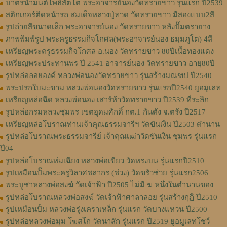
บาตรน้ำมนต์โพธิสัตโต พระอาจารย์นองวัดทรายขาว รุ่นแรก ปี2539
สติกเกอร์ติดหน้ารถ สมเด็จหลวงปู่ทวด วัดทรายขาว มีสองแบบ2สี
รูปถ่ายสีขนาดเล็ก พระอาจารย์นอง วัดทรายขาว หลังปั๊มตรายาง
ภาพพิมพ์รูป พระครูธรรมกิจโกศล(พระอาจารย์นอง ธมฺมภูโต) 4สี
เหรียญพระครูธรรมกิจโกศล อ.นอง วัดทรายขาว 80ปีเนื้อทองแดง
เหรียญพระประทานพร ปี 2541 อาจารย์นอง วัดทรายขาว อายุ80ปี
รูปหล่อลอยองค์ หลวงพ่อนองวัดทรายขาว รุ่นสร้างมณฑป ปี2540
พระปรกใบมะขาม หลวงพ่อนองวัดทรายขาว รุ่นแรกปี2540 ยูอมูเลท
เหรียญหล่อฉีด หลวงพ่อนอง เสาร์ห้าวัดทรายขาว ปี2539 ที่ระลึก
รูปหล่อกรมหลวงชุมพร เขตอุดมศักดิ์ กต.1 กันตัง จ.ตรัง ปี2517
เหรียญหล่อโบราณท่านเจ้าคุณธรรมจารีฯ วัดขันเงิน ปี2503 ตำนาน
รูปหล่อโบราณพระธรรมจารีย์ เจ้าคุณเฒ่าวัดขันเงิน ชุมพร รุ่นแรก
ปี04
รูปหล่อโบราณห่มเฉียง หลวงพ่อเขียว วัดหรงบน รุ่นแรกปี2510
รูปเหมือนปั๊มพระครูวิลาศชลากร (ช่วง) วัดขรัวช่วย รุ่นแรก2506
พระบูชาหลวงพ่อสงฆ์ วัดเจ้าฟ้า ปี2505 ไม่มี ฆ หนึ่งในตำนานของ
รูปหล่อโบราณหลวงพ่อสงฆ์ วัดเจ้าฟ้าศาลาลอย รุ่นสร้างกุฏิ ปี2510
รูปเหมือนปั้ม หลวงพ่อรุ่งเคราเหล็ก รุ่นแรก วัดบางแหวน ปี2500
รูปหล่อหลวงพ่อมุม โฆสโก วัดนาสัก รุ่นแรก ปี2519 ยูอมูเลทโชว์