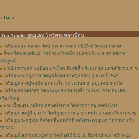
« Back
You Amulet ยูอมูเลท โชว์พระของเพื่อน
เหรียญพ่อท่านแดง วัดบ้านราม รุ่นแรก ปี2540 huasai amulet
ล็อกเก็ตหลวงพ่อมุ่ย วัดป่าระกำเหนือ รุ่นแรก ปี2528 สภาพสวย
สมบูรณ์
พระปิดตาพ่อท่านเนียม บางไทร พิมพ์เล็ก ฝังตะกรุด นครศรีธรรมราช
เหรียญพระครูถาวร วัดมุจลินทราวาส(บ่อจิก) รุ่นแรกปี2547
เหรียญหลวงปู่หนูพิน อคฺคเสโน วัดขนาบนาก อมูเลทปากพนัง
เหรียญหลวงพ่อสุก วัดพระพุทธบาท รุ่นที่1 14 พ.ค.2516 อมูเลท
เชียรใหญ่
พระเนื้อผงรูปเหมือน หลวงพ่อพวย วัดลำภูรา อมูเลทหัวไทร
เหรียญทวดปู่ชี บางวำ วัดพิบูลยาราม อ.ปากพนัง จ.นครศรีธรรมราช
เหรียญพระครูพนังศีลวิสุทธิ์พุทธภักดี หลังพระครูสุเมธ วัดศาลาแก้ว
ปี2515
เหรียญน้ำเต้าหลวงปู่ทวด วัดช้างให้ ปี2505 พิมพ์หน้าแก่ หน้าหนุ่ม