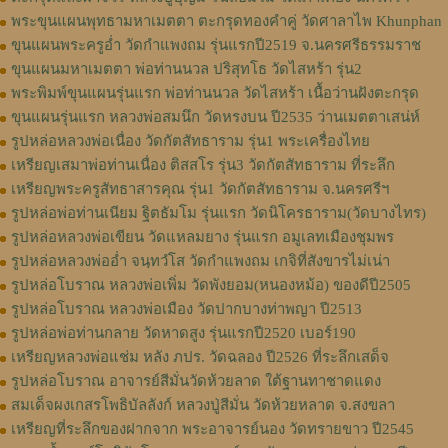
พระขุนแผนพุทธามหาเมตตา ตะกรุดทองคำคู่ วัดศาลาไพ Khunphan
ขุนแผนพระครูอ่ำ วัดกำแพงถม รุ่นแรกปี2519 จ.นครศรีธรรมราช
ขุนแผนมหาเมตตา พ่อท่านนวล ปริสุทโธ วัดไสหร้า รุ่น2
พระพิมพ์ขุนแผนรุ่นแรก พ่อท่านนวล วัดไสหร้า เนื้อว่านฝังตะกรุด
ขุนแผนรุ่นแรก หลวงพ่อสมนึก วัดหรงบน ปี2535 ว่านเมตตาเสน่ห์
รูปหล่อหลวงพ่อเนื่อง วัดกัตสัทธาราม รุ่น1 พระเครื่องไทย
เหรียญเสมาพ่อท่านเนื่อง ติสสโร รุ่น3 วัดกัตสัทธาราม ที่ระลึก
เหรียญพระครูสัทธาสารคุณ รุ่น1 วัดกัตสัทธาราม จ.นครศรีฯ
รูปหล่อพ่อท่านเนียม ฐิตธัมโม รุ่นแรก วัดนิโครธาราม(วัดบางไทร)
รูปหล่อหลวงพ่อเขียน วัดแหลมยาง รุ่นแรก อมูเลทเมืองชุมพร
รูปหล่อหลวงพ่ออ่ำ จนฺทวํโส วัดกำแพงถม เกจิที่สังขารไม่เน่า
รูปหล่อโบราณ หลวงพ่อเพิ่ม วัดพังยอม(หนองหม้อ) ของดีปี2505
รูปหล่อโบราณ หลวงพ่อเมือง วัดปากบางท่าพญา ปี2513
รูปหล่อพ่อท่านกลาย วัดหาดสูง รุ่นแรกปี2520 เบอร์190
เหรียญหลวงพ่อแช่ม หลัง ภปร. วัดฉลอง ปี2526 ที่ระลึกเสด็จ
รูปหล่อโบราณ อาจารย์สีมั่นวัดห้วยลาด ใต้ฐานทาชาดแดง
สมเด็จผงเกสรโพธิบัลลังก์ หลวงปู่สีมั่น วัดห้วยหลาด จ.สงขลา
เหรียญที่ระลึกของฝากจาก พระอาจารย์นอง วัดทรายขาว ปี2545