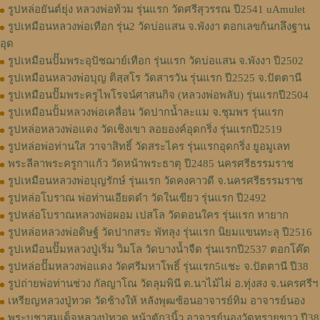
รูปหล่อยันต์ยุ่ง หลวงพ่อท้วม รุ่นแรก วัดศรีสุวรรณ ปี2541 uAmulet
รูปเหมือนหลวงพ่อเทือก รุ่น2 วัดบ่อแสน จ.พังงา ตอกเลขก้นกลึงฐาน
อุด
รูปเหมือนปั๊มพระอุปัชฌาย์เทือก รุ่นแรก วัดบ่อแสน จ.พังงา ปี2502
รูปเหมือนหลวงพ่อบุญ ติสฺสโร วัดสารวัน รุ่นแรก ปี2525 จ.ปัตตานี
รูปเหมือนปั๊มพระครูไพโรจน์ศาสนกิจ (หลวงพ่อพลับ) รุ่นแรกปี2504
รูปเหมือนปั้มหลวงพ่อเคลื่อน วัดปากน้ำละแม จ.ชุมพร รุ่นแรก
รูปหล่อหลวงพ่อแดง วัดเชิงเขา ลอยองค์อุดกริ่ง รุ่นแรกปี2519
รูปหล่อพ่อท่านใส วาจาสิทธิ์ วัดสระไคร รุ่นแรกอุดกริ่ง ยูอมูเลท
พระลีลาพระครูกาแก้ว วัดหน้าพระธาตุ ปี2485 นครศรีธรรมราช
รูปเหมือนหลวงพ่อบุญรักษ์ รุ่นแรก วัดคงคาวดี จ.นครศรีธรรมราช
รูปหล่อโบราณ พ่อท่านเอียดดำ วัดในเขียว รุ่นแรก ปี2492
รูปหล่อโบราณหลวงพ่อผอม เปสโล วัดดอนใคร รุ่นแรก หายาก
รูปหล่อหลวงพ่อดิษฐ์ วัดปากสระ พัทลุง รุ่นแรก นิยมแขนทะลุ ปี2516
รูปเหมือนปั๊มหลวงปู่เริ่ม วิมโล วัดบางน้ำจืด รุ่นแรกปี2537 ตอกโค๊ต
รูปหล่อปั๊มหลวงพ่อแดง วัดศรีมหาโพธิ์ รุ่นแรก5แชะ จ.ปัตตานี ปี38
รูปถ่ายพ่อท่านช่วง กัลญาโณ วัดลุมพินี ต.นาไม้ไผ่ อ.ทุ่งสง จ.นครศรีฯ
เหรียญหลวงปู่ทวด วัดช้างให้ หลังพุฒซ้อนอาจารย์ทิม อาจารย์นอง
พระบูชาสมเด็จหลวงปู่ทวด หน้าตัก3นิ้ว อาจารย์นองวัดทรายขาว ปี38