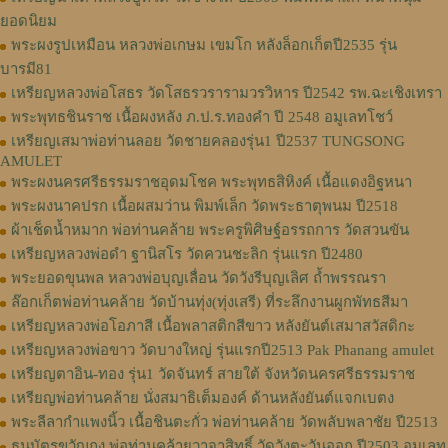
ยอดนิยม
พระผงรูปเหมือน หลวงพ่อเกษม เขมโก หลังล็อกเก็ตปี2535 รุ่น
บารมี81
เหรียญหลวงพ่อโสธร วัดโสธรวรารามวรวิหาร ปี2542 รพ.ฉะเชิงเทรา
พระพุทธชินราช เนื้อผงหลัง ภ.ป.ร.ทองคำ ปี 2548 อมูเลทโชว์
เหรียญเสมาพ่อท่านลอย วัดชายคลองรุ่น1 ปี2537 TUNGSONG
AMULET
พระผงนครศรีธรรมราชอุดมโชค พระพุทธสิหิงค์ เนื้อแดงอิฐหนา
พระผงนาคปรก เนื้อผสมว่าน พิมพ์เล็ก วัดพระธาตุพนม ปี2518
ผ้าเช็ดน้ำหมาก พ่อท่านคล้าย พระครูพิศิษฐ์อรรถการ วัดสวนขัน
เหรียญหลวงพ่อดำ ฐานิสโร วัดควนชะลิก รุ่นแรก ปี2480
พระยอดขุนพล หลวงพ่อบุญเลื่อน วัดวังรีบุญเลิศ ถ้ำพรรณรา
ล๊อกเก็ตพ่อท่านคล้าย วัดบ้านทุ่ง(ทุ่งเสรี) ที่ระลึกงานผูกพัทธสีมา
เหรียญหลวงพ่อโอภาสี เนื้อพลาสติกสีขาว หลังยันต์เสมาสวัสดิกะ
เหรียญหลวงพ่อขาว วัดบางใหญ่ รุ่นแรกปี2513 Pak Phanang amulet
เหรียญตาอิน-ทอง รุ่น1 วัดจันทร์ สายใต้ จังหวัดนครศรีธรรมราช
เหรียญพ่อท่านคล้าย นั่งสมาธิเต็มองค์ ด้านหลังยันต์แจกเบตง
พระลีลากำแพงนิ้ว เนื้อชินตะกั่ว พ่อท่านคล้าย วัดพลับพลาชัย ปี2513
ธนบัตรขวัญถุง พ่อท่านคล้ายวาจาสิทธิ์ วัดวังตะวันออก ปี2503 อมูเลท