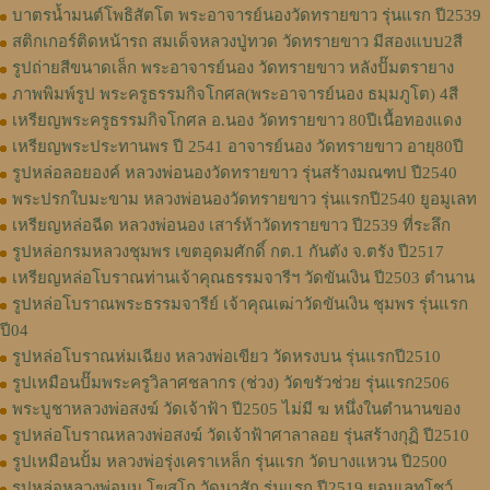
บาตรน้ำมนต์โพธิสัตโต พระอาจารย์นองวัดทรายขาว รุ่นแรก ปี2539
สติกเกอร์ติดหน้ารถ สมเด็จหลวงปู่ทวด วัดทรายขาว มีสองแบบ2สี
รูปถ่ายสีขนาดเล็ก พระอาจารย์นอง วัดทรายขาว หลังปั๊มตรายาง
ภาพพิมพ์รูป พระครูธรรมกิจโกศล(พระอาจารย์นอง ธมฺมภูโต) 4สี
เหรียญพระครูธรรมกิจโกศล อ.นอง วัดทรายขาว 80ปีเนื้อทองแดง
เหรียญพระประทานพร ปี 2541 อาจารย์นอง วัดทรายขาว อายุ80ปี
รูปหล่อลอยองค์ หลวงพ่อนองวัดทรายขาว รุ่นสร้างมณฑป ปี2540
พระปรกใบมะขาม หลวงพ่อนองวัดทรายขาว รุ่นแรกปี2540 ยูอมูเลท
เหรียญหล่อฉีด หลวงพ่อนอง เสาร์ห้าวัดทรายขาว ปี2539 ที่ระลึก
รูปหล่อกรมหลวงชุมพร เขตอุดมศักดิ์ กต.1 กันตัง จ.ตรัง ปี2517
เหรียญหล่อโบราณท่านเจ้าคุณธรรมจารีฯ วัดขันเงิน ปี2503 ตำนาน
รูปหล่อโบราณพระธรรมจารีย์ เจ้าคุณเฒ่าวัดขันเงิน ชุมพร รุ่นแรก
ปี04
รูปหล่อโบราณห่มเฉียง หลวงพ่อเขียว วัดหรงบน รุ่นแรกปี2510
รูปเหมือนปั๊มพระครูวิลาศชลากร (ช่วง) วัดขรัวช่วย รุ่นแรก2506
พระบูชาหลวงพ่อสงฆ์ วัดเจ้าฟ้า ปี2505 ไม่มี ฆ หนึ่งในตำนานของ
รูปหล่อโบราณหลวงพ่อสงฆ์ วัดเจ้าฟ้าศาลาลอย รุ่นสร้างกุฏิ ปี2510
รูปเหมือนปั้ม หลวงพ่อรุ่งเคราเหล็ก รุ่นแรก วัดบางแหวน ปี2500
รูปหล่อหลวงพ่อมุม โฆสโก วัดนาสัก รุ่นแรก ปี2519 ยูอมูเลทโชว์