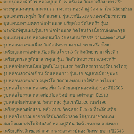
ตะกรุดและผ้าจีวร หลวงปู่บุญมี โฆสธัมโม วัดเภาเคือง นครศรีฯ
พระขุนแผนพุทธามหาเมตตา ตะกรุดทองคำคู่ วัดศาลาไพ Khunphan
ขุนแผนพระครูอ่ำ วัดกำแพงถม รุ่นแรกปี2519 จ.นครศรีธรรมราช
ขุนแผนมหาเมตตา พ่อท่านนวล ปริสุทโธ วัดไสหร้า รุ่น2
พระพิมพ์ขุนแผนรุ่นแรก พ่อท่านนวล วัดไสหร้า เนื้อว่านฝังตะกรุด
ขุนแผนรุ่นแรก หลวงพ่อสมนึก วัดหรงบน ปี2535 ว่านเมตตาเสน่ห์
รูปหล่อหลวงพ่อเนื่อง วัดกัตสัทธาราม รุ่น1 พระเครื่องไทย
เหรียญเสมาพ่อท่านเนื่อง ติสสโร รุ่น3 วัดกัตสัทธาราม ที่ระลึก
เหรียญพระครูสัทธาสารคุณ รุ่น1 วัดกัตสัทธาราม จ.นครศรีฯ
รูปหล่อพ่อท่านเนียม ฐิตธัมโม รุ่นแรก วัดนิโครธาราม(วัดบางไทร)
รูปหล่อหลวงพ่อเขียน วัดแหลมยาง รุ่นแรก อมูเลทเมืองชุมพร
รูปหล่อหลวงพ่ออ่ำ จนฺทวํโส วัดกำแพงถม เกจิที่สังขารไม่เน่า
รูปหล่อโบราณ หลวงพ่อเพิ่ม วัดพังยอม(หนองหม้อ) ของดีปี2505
รูปหล่อโบราณ หลวงพ่อเมือง วัดปากบางท่าพญา ปี2513
รูปหล่อพ่อท่านกลาย วัดหาดสูง รุ่นแรกปี2520 เบอร์190
เหรียญหลวงพ่อแช่ม หลัง ภปร. วัดฉลอง ปี2526 ที่ระลึกเสด็จ
รูปหล่อโบราณ อาจารย์สีมั่นวัดห้วยลาด ใต้ฐานทาชาดแดง
สมเด็จผงเกสรโพธิบัลลังก์ หลวงปู่สีมั่น วัดห้วยหลาด จ.สงขลา
เหรียญที่ระลึกของฝากจาก พระอาจารย์นอง วัดทรายขาว ปี2545