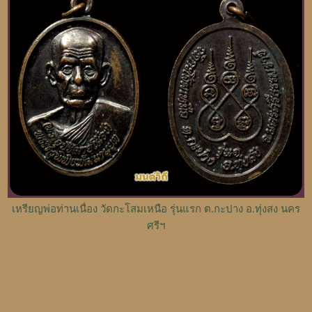
เหรียญพ่อท่านเนื่อง วัดกะโสมเหนือ รุ่นแรก ต.กะปาง อ.ทุ่งสง นคร
ศรีฯ