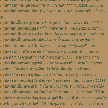
รูปหล่อยันต์ยุ่ง หลวงพ่อท้วม รุ่นแรก วัดศรีสุวรรณ ปี2541 uAmulet
รูปเหมือนหลวงพ่อเทือก รุ่น2 วัดบ่อแสน จ.พังงา ตอกเลขก้นกลึงฐาน
อุด
รูปเหมือนปั๊มพระอุปัชฌาย์เทือก รุ่นแรก วัดบ่อแสน จ.พังงา ปี2502
รูปเหมือนหลวงพ่อบุญ ติสฺสโร วัดสารวัน รุ่นแรก ปี2525 จ.ปัตตานี
รูปเหมือนปั๊มพระครูไพโรจน์ศาสนกิจ (หลวงพ่อพลับ) รุ่นแรกปี2504
รูปเหมือนปั้มหลวงพ่อเคลื่อน วัดปากน้ำละแม จ.ชุมพร รุ่นแรก
รูปหล่อหลวงพ่อแดง วัดเชิงเขา ลอยองค์อุดกริ่ง รุ่นแรกปี2519
รูปหล่อพ่อท่านใส วาจาสิทธิ์ วัดสระไคร รุ่นแรกอุดกริ่ง ยูอมูเลท
พระลีลาพระครูกาแก้ว วัดหน้าพระธาตุ ปี2485 นครศรีธรรมราช
รูปเหมือนหลวงพ่อบุญรักษ์ รุ่นแรก วัดคงคาวดี จ.นครศรีธรรมราช
รูปหล่อโบราณ พ่อท่านเอียดดำ วัดในเขียว รุ่นแรก ปี2492
รูปหล่อโบราณหลวงพ่อผอม เปสโล วัดดอนใคร รุ่นแรก หายาก
รูปหล่อหลวงพ่อดิษฐ์ วัดปากสระ พัทลุง รุ่นแรก นิยมแขนทะลุ ปี2516
รูปเหมือนปั๊มหลวงปู่เริ่ม วิมโล วัดบางน้ำจืด รุ่นแรกปี2537 ตอกโค๊ต
รูปหล่อปั๊มหลวงพ่อแดง วัดศรีมหาโพธิ์ รุ่นแรก5แชะ จ.ปัตตานี ปี38
รูปถ่ายพ่อท่านช่วง กัลญาโณ วัดลุมพินี ต.นาไม้ไผ่ อ.ทุ่งสง จ.นครศรีฯ
เหรียญหลวงปู่ทวด วัดช้างให้ หลังพุฒซ้อนอาจารย์ทิม อาจารย์นอง