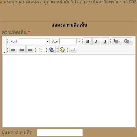
พระบูชาสมเด็จหลวงปู่ทวด หน้าตัก3นิ้ว อาจารย์นองวัดทรายขาว ปี38
แสดงความคิดเห็น
ความคิดเห็น
*
ผู้แสดงความคิด