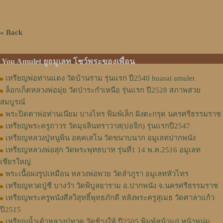
« Back
You Amulet ยูอมูเลท โชว์พระของเพื่อน
เหรียญพ่อท่านแดง วัดบ้านราม รุ่นแรก ปี2540 huasai amulet
ล็อกเก็ตหลวงพ่อมุ่ย วัดป่าระกำเหนือ รุ่นแรก ปี2528 สภาพสวย
สมบูรณ์
พระปิดตาพ่อท่านเนียม บางไทร พิมพ์เล็ก ฝังตะกรุด นครศรีธรรมราช
เหรียญพระครูถาวร วัดมุจลินทราวาส(บ่อจิก) รุ่นแรกปี2547
เหรียญหลวงปู่หนูพิน อคฺคเสโน วัดขนาบนาก อมูเลทปากพนัง
เหรียญหลวงพ่อสุก วัดพระพุทธบาท รุ่นที่1 14 พ.ค.2516 อมูเลท
เชียรใหญ่
พระเนื้อผงรูปเหมือน หลวงพ่อพวย วัดลำภูรา อมูเลทหัวไทร
เหรียญทวดปู่ชี บางวำ วัดพิบูลยาราม อ.ปากพนัง จ.นครศรีธรรมราช
เหรียญพระครูพนังศีลวิสุทธิ์พุทธภักดี หลังพระครูสุเมธ วัดศาลาแก้ว
ปี2515
เหรียญน้ำเต้าหลวงปู่ทวด วัดช้างให้ ปี2505 พิมพ์หน้าแก่ หน้าหนุ่ม