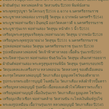
ผ้ายันต์รุ่น1 หลวงพ่อคล้าย วัดสวนขัน ปี2500 พิมพ์นั่งสาม
พระพุทธรูปบูชา วัดโคกเมรุ ปี2516 อ.ฉวาง จ.นครศรีธรรมราช
พระบูชาหลวงพ่อล่อง บรรจุอัฐิ วัดสุขุม อ.ปากพนัง นครศรีฯ ปี2541
พระบูชาพ่อท่านเขียว อินฺทมุนี ออกวัดคงคาวดี จ.นครศรีธรรมราช
พระบูชารุ่นแรก พ่อท่านล่อง วัดสุขุม หน้าตัก 5 นิ้ว ปี2531
เหรียญพระครูสุขุมจริยคุณ (พ่อท่านนวล) วัดสุขุม ปากพนัง ปี2528
เหรียญพระพุทธรูปยายม่วง วัดสุขุม ปี2531 จ.นครศรีธรรมราช
รูปหล่อพ่อท่านล่อง วัดสุขุม นครศรีธรรมราช รุ่นแรก ปี2530
รูปเหมือนหลวงพ่อสงฆ์ วัดเจ้าฟ้าศาลาลอย เนื้อดิน รุ่นแรกปี2505
พระปิดตารุ่นแรก พ่อท่านล่อง ขันธวัณโณ วัดสุขุม เส้นเกศารอยจาร
ผ้ายันต์พ่อท่านล่อง พระครูสุขุมธรรมพินิจ วัดสุขุม รุ่นครบรอบ96ปี
วัตถุมงคลและเครื่องราง หลวงพ่อน่วม วัดหลวงครู ของดีเมืองคอน
ตะกรุดโทนหลวงพ่อบุญมี วัดเภาเคือง ยูอมูเลทโชว์ของดีหายาก
รูปกระจกพระอธิการบุญมี โฆสธัมโม วัดเภาเคือง หลังผ้าจีวรปั๊มตรา
เหรียญหลวงพ่อบุญมี รุ่นหนึ่ง เนื้อทองแดงผิวไฟโค๊ดตราพระเกี้ยว
เหรียญพ่อท่านบุญมี เนื้อเงินรุ่นแรก วัดเภาเคือง ยูอมูเลท โชว์พระ
เหรียญเกลียวเชือก พ่อท่านคล้าย วัดสวนขัน กะไหล่เงินพิมพ์รูปไข่
พระผงรูปเหมือน เนื้อว่านรุ่นแรก หลวงพ่อบุญมี วัดเภาเคือง ปี2545