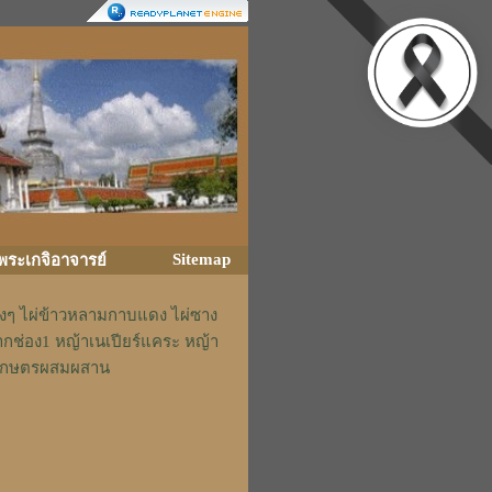
Sitemap
ิพระเกจิอาจารย์
่างๆ ไผ่ข้าวหลามกาบแดง ไผ่ซาง
ากช่อง1 หญ้าเนเปียร์แคระ หญ้า
รักเกษตรผสมผสาน