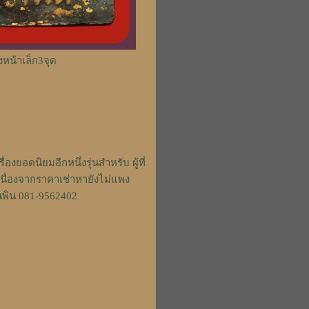
งหน้าเล็ก3จุด
่องยอดนิยมอีกหนึ่งรุ่นสำหรับ ผู้ที่
นื่องจากราคาเช่าหายังไม่แพง
พิน 081-9562402