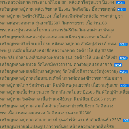
พระหลวงพ่อทวด พระนามาภิไธย สก. หลังเตารีดรุ่นแรก ปี2544
เหรียญหลวงปู่ทวด หลัง9รัชกาล ปี2502 วัดพังเถียะ อี๊ดราชพฤกษ์
หลวงปู่ทวด วัดช้างให้ปี2524 เนื้อโลหะพิมพ์หลังหนังสือ ราคาน่าบูชา
หลวงพ่อทวดหมาน รุ่นแรกปี2507 วัดทรายขาว เนื้อว่าน108
พระหลวงปู่ทวดหล่อโบราณ อาจารย์ศรีเงิน วัดดอนศาลา พัทลุง
เหรียญพุทธซ้อนหลวงปู่ทวด-หลวงพ่อเนียน รุ่นแจกทานวันเกิด
เหรียญพระศรีอริยเมตไตรย หลังหลวงปู่ทวด สำนักปู่สวรรค์ กทม.
พระรูปเหมือนปั้มหลังหนังสือหลวงพ่อทวด วัดช้างให้ มีหู ปี2506
พระกลีบบัวสามเหลี่ยมหลวงพ่อทวด รุน1 วัดช้างให้ แนะนำให้เช่า
เหรียญหลวงพ่อทวด วัดไตรมิตรวราราม ต่างวัดยุคแรกหายาก
เหรียญหลวงพ่อเจดีย์(หลวงปู่ทวด) วัดโพธิ์เจติยาราม(วัดทุ่งควาย)
เหรียญหลวงปู่ทวดเลื่อนสมณศักดิ์ หลวงพ่อทอง ข้าราชการนิยมมาก
หลวงปู่ทวดไกร วัดลำพระยา พิมพ์พิเศษ(คนธรรพ์) เนื้อว่านรุ่นแรก
หลวงปู่ทวดเนื้อว่าน รุ่นแรก วัดตานีนรสโมสร ปี2505 พิมพ์ใหญ่ห้าเหลี่ย
หลวงปู่ทวด วัดดีหลวง เนื้อว่านเจดีย์3จุด พิมพ์นิยมปี2505 สงขลา
เหรียญหลวงปู่ทวด สมเด็จเจ้าพะโคะมาประทับฝังรก วัดดีหลวง
พระเนื้อว่านหลวงพ่อทวด วัดดีหลวง รุ่นแรก ปี2506
เหรียญหลวงปู่ทวด สามอาจารย์ รุ่นเสาร์ห้าแรมห้าค่ำเดือนห้า 2537
เหรียญนารายณ์แปลงรูป อาจารย์นอง หน้าหลวงพ่อทวดสิทธิชัย