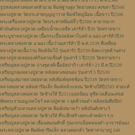
เหรียญหลวงพ่อทวดวัดช้างให้ อ.นองวัดทรายขาว 15 ต.ค.2540
รูปหล่อหลวงพ่อทวดหัวมวย พิมพ์ฐานสูง วัดอ่างทอง สงขลา ปี2506
หลวงปู่ทวด วัดประสาทบุญญาวาส พิมพ์ใหญ่นิยม เนื้อขาว ปี2506
พระเครื่องหลวงปู่ทวด วัดประสาทพิมพ์จิ๋ว ปี2506 หายากมาก
ผ้ายันต์หลวงปู่ทวด เหยียบน้ำทะเลจืด เสาร์ห้า ปี39 วัดทรายขาว
พระบูชาหลวงปู่ทวด เนื้อกระเบื้องหลังคาโบสถ์ อ.นอง เสาร์ห้าปี39
พระหลวงพ่อทวด อ.นอง เนื้อว่านเสาร์ห้า ปี พ.ศ.2539 สี่เหลี่ยม
หลวงปู่ทวดเนื้อว่าน พิมพ์จัมโบ้ รุ่นเสาร์5 ปี2539 ฝังตะกรุดด้านล่าง
หลวงปู่ทวดลอยองค์ก้นลายเซ็นต์ รุ่นเสาร์ 5 ปี2539 วัดทรายขาว
เหรียญหลวงปู่ทวด ปางธุดงค์เนื้ออัลปาก้า เสาร์ห้า 23 มี.ค.ปี2539
เหรียญกลมหลวงปู่ทวด หลังหลวงพ่อนอง รุ่นเสาร์ 5 ปี2539
เหรียญเสมาหลวงพ่อทวด หลังพิมพ์พุทธซ้อน ปี2539 วัดทรายขาว
หลวงพ่อทวด หลังเตารีดเล็ก พิมพ์หน้าแหงน วัดช้างให้ปี2505 สวยแท้
เหรียญหลวงพ่อทวด วัดช้างให้ ปี2511ยอดนิยม หูขีดวงเดือนเลข๕
ทัพพระรามอมูเลทโชว์ หลวงปู่ทวด ว จุดผิวรมดำ หลังหนังสือปี05
เหรียญหัวแหวนหลวงปู่ทวด พิมพ์เสมาคว่ำ หลังยันต์เฑาะว์
เหรียญหลวงพ่อทวด วัดช้างให้ ที่ระลึกสร้างพระตำหนักฯ ร.9
เหรียญหลวงปู่ทวด เลื่อนสมณศักดิ์ รุ่นแรกบล็อคทองคำ อาจารย์นอง
พระหลวงปู่ทวด พิมพ์เตารีดเล็ก หลวงพ่อกล่ำ วัดศาลาบางปู 240