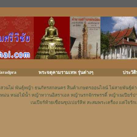
aradpra
พระจตุคามรามเทพ รุ่นต่างๆ
ประวัต
สวนไผ่ พันธุ์หญ้า ธนภัทรสกลนคร สินค้าเกษตรออนไลน์ ไผ่สายพันธุ์ต
หม่น หน่อไม้น้ำ หญ้าหวานอิสราเอล หญ้านรกจักรพรรดิ์ หญ้าเนเปียร์ป
เนเปียร์ท้ายเขื่อนซุปเปอร์ลีฟ สะสมพระเครื่อง แต่ใจ