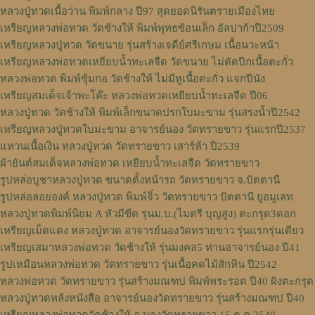
หลวงปู่ทวดเนื้อว่าน พิมพ์กลาง ปี97 สุดยอดนิรันตรายเมืองไทย
เหรียญหลวงพ่อทวด วัดช้างให้ พิมพ์พุทธซ้อนเล็ก อัลปาก้าปี2509
เหรียญหลวงปู่ทวด วัดขนาย รุ่นสร้างเจดีย์ศรีเกษม เนื้อนวะหน้า
เหรียญหลวงพ่อทวดเหยียบน้ำทะเลจืด วัดขนาย ไม่ตัดปีกเนื้อตะกั่ว
หลวงพ่อทวด พิมพ์ซุ้มกอ วัดช้างให้ ไม่มีหูเนื้อตะกั่ว แจกปีนัง
เหรียญสมเด็จเจ้าพะโค๊ะ หลวงพ่อทวดเหยียบน้ำทะเลจืด ปี06
หลวงปู่ทวด วัดช้างให้ พิมพ์เล็กขนาดปรกใบมะขาม รุ่นสรงน้ำปี2542
เหรียญหลวงปู่ทวดใบมะขาม อาจารย์นอง วัดทรายขาว รุ่นแรกปี2537
แหวนเนื้อเงิน หลวงปู่ทวด วัดทรายขาว เสาร์ห้า ปี2539
ผ้ายันต์สมเด็จหลวงพ่อทวด เหยียบน้ำทะเลจืด วัดทรายขาว
รูปหล่อบูชาหลวงปู่ทวด ขนาดตั้งหน้ารถ วัดทรายขาว จ.ปัตตานี
รูปหล่อลอยองค์ หลวงปู่ทวด พิมพ์จิ๋ว วัดทรายขาว ปัตตานี ยูอมูเลท
หลวงปู่ทวดพิมพ์นิยม A หัวมีขีด รุ่นม.บ.(ไมตรี บุญสูง) ตะกรุด3ดอก
เหรียญเม็ดแตง หลวงปู่ทวด อาจารย์นองวัดทรายขาว รุ่นแรกรุ่นเดียว
เหรียญเสมาหลวงพ่อทวด วัดช้างให้ รุ่นมงคล5 ท่านอาจารย์นอง ปี41
รูปเหมือนหลวงพ่อทวด วัดทรายขาว รุ่นเนื้อคดไม้สักหิน ปี2542
หลวงพ่อทวด วัดทรายขาว รุ่นสร้างมณฑป พิมพ์พระรอด ปี40 ฝังตะกรุด
หลวงปู่ทวดหลังหนังสือ อาจารย์นองวัดทรายขาว รุ่นสร้างมณฑป ปี40