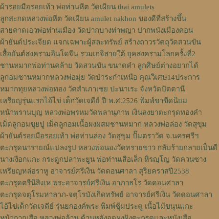
ผ้ารอยมือรอยเท้า พ่อท่านหีต วัดเผียน thai amulets
ลูกสะกดหลวงพ่อหีต วัดเผียน amulet nakhon ของดีที่สร้างขึ้น
สายคาดเอวพ่อท่านเมือง วัดปากบางท่าพญา ปากพนังเมืองคอน
ผ้ายันต์ประเจียด แจกเฉพาะผู้สละทรัพย์ สร้างถาวรวัตถุวัดสวนขัน
เสื้อยันต์สงครามอินโดจีน รวมเกจิสายใต้ ยุคสงครามโลกครั้งที่2
ชานหมากพ่อท่านคล้าย วัดสวนขัน ขนาดคำ ลูกศิษย์ต่างอยากได้
ลูกอมชานหมากหลวงพ่อมุ่ย วัดป่าระกำเหนือ คุณวิเศษ14ประการ
หมากทุยหลวงพ่อทอง วัดสำเภาเชย ปะนาเระ จังหวัดปัตตานี
เหรียญรุ่นแรกไอ้ไข่ เด็กวัดเจดีย์ ปี พ.ศ.2526 พิมพ์ขาขีดนิยม
หน้าพรานบุญ หลวงพ่อพรหมวัดพลานุภาพ เงินลงยาตะกรุดทองคำ
เม็ดลูกอมขุยปู เม็ดลูกอมเนื้อผงผสมชานหมาก หลวงพ่อล่อง วัดสุขุม
ผ้ายันต์รอยมือรอยเท้า พ่อท่านล่อง วัดสุขุม ปั๊มตราวัด จ.นครศรีฯ
ตะกรุดนารายณ์แปลงรูป หลวงพ่อนองวัดทรายขาว กลับร้ายกลายเป็นดี
นางเงือกแกะ กระดูกปลาพะยูน พ่อท่านเสือเล็ก หิรญฺโญ วัดควนซาง
เหรียญหล่อราหู อาจารย์ศรีเงิน วัดดอนศาลา สุริยคราสปี2538
ตะกรุดตรีนิสิงเห พระอาจารย์ศรีเงิน อาภาธโร วัดดอนศาลา
ตะกรุดจตุโรมหาลาภ-จตุโรบังเกิดทรัพย์ อาจารย์ศรีเงิน วัดดอนศาลา
ไอ้ไข่เด็กวัดเจดีย์ รุ่นยกองค์พระ พิมพ์ซุ้มประตู เนื้อไม้ขนุนแกะ
หน้ากากเสือ หลวงพ่อล้าน ด้านหลังอุดผงฝังตะกรุดและหนังเสือ