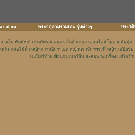
aradpra
พระจตุคามรามเทพ รุ่นต่างๆ
ประวัต
สวนไผ่ พันธุ์หญ้า ธนภัทรสกลนคร สินค้าเกษตรออนไลน์ ไผ่สายพันธุ์ต
หม่น หน่อไม้น้ำ หญ้าหวานอิสราเอล หญ้านรกจักรพรรดิ์ หญ้าเนเปียร์ป
เนเปียร์ท้ายเขื่อนซุปเปอร์ลีฟ สะสมพระเครื่อง แต่ใจ