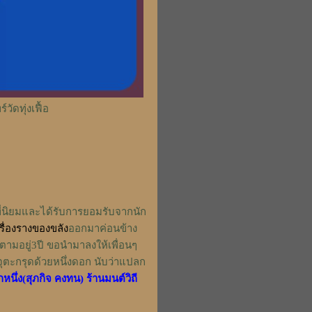
วัดทุ่งเฟื้อ
ี่นิยมและได้รับการยอมรับจากนัก
รื่องรางของขลัง
ออกมาค่อนข้าง
่าตามอยู่3ปี ขอนำมาลงให้เพื่อนๆ
จุตะกรุดด้วยหนึ่งดอก นับว่าแปลก
กหนึ่ง(สุภกิจ คงทน) ร้านมนต์วิถี