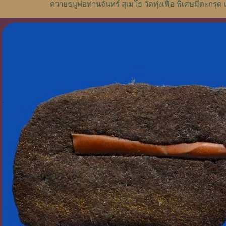
ควายธนูพ่อท่านจันทร์ สุเมโธ วัดทุ่งเฟื้อ พิเศษมีตะกรุด 