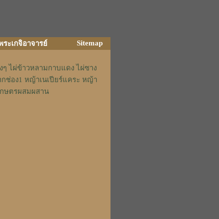
Sitemap
ิพระเกจิอาจารย์
่างๆ ไผ่ข้าวหลามกาบแดง ไผ่ซาง
ากช่อง1 หญ้าเนเปียร์แคระ หญ้า
รักเกษตรผสมผสาน