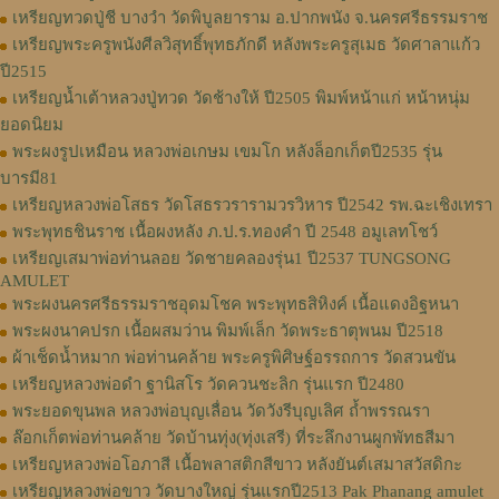
เหรียญทวดปู่ชี บางวำ วัดพิบูลยาราม อ.ปากพนัง จ.นครศรีธรรมราช
เหรียญพระครูพนังศีลวิสุทธิ์พุทธภักดี หลังพระครูสุเมธ วัดศาลาแก้ว
ปี2515
เหรียญน้ำเต้าหลวงปู่ทวด วัดช้างให้ ปี2505 พิมพ์หน้าแก่ หน้าหนุ่ม
ยอดนิยม
พระผงรูปเหมือน หลวงพ่อเกษม เขมโก หลังล็อกเก็ตปี2535 รุ่น
บารมี81
เหรียญหลวงพ่อโสธร วัดโสธรวรารามวรวิหาร ปี2542 รพ.ฉะเชิงเทรา
พระพุทธชินราช เนื้อผงหลัง ภ.ป.ร.ทองคำ ปี 2548 อมูเลทโชว์
เหรียญเสมาพ่อท่านลอย วัดชายคลองรุ่น1 ปี2537 TUNGSONG
AMULET
พระผงนครศรีธรรมราชอุดมโชค พระพุทธสิหิงค์ เนื้อแดงอิฐหนา
พระผงนาคปรก เนื้อผสมว่าน พิมพ์เล็ก วัดพระธาตุพนม ปี2518
ผ้าเช็ดน้ำหมาก พ่อท่านคล้าย พระครูพิศิษฐ์อรรถการ วัดสวนขัน
เหรียญหลวงพ่อดำ ฐานิสโร วัดควนชะลิก รุ่นแรก ปี2480
พระยอดขุนพล หลวงพ่อบุญเลื่อน วัดวังรีบุญเลิศ ถ้ำพรรณรา
ล๊อกเก็ตพ่อท่านคล้าย วัดบ้านทุ่ง(ทุ่งเสรี) ที่ระลึกงานผูกพัทธสีมา
เหรียญหลวงพ่อโอภาสี เนื้อพลาสติกสีขาว หลังยันต์เสมาสวัสดิกะ
เหรียญหลวงพ่อขาว วัดบางใหญ่ รุ่นแรกปี2513 Pak Phanang amulet