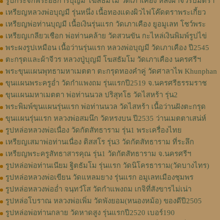
รูปกระจกพระอธิการบุญมี โฆสธัมโม วัดเภาเคือง หลังผ้าจีวรปั๊มตรา
เหรียญหลวงพ่อบุญมี รุ่นหนึ่ง เนื้อทองแดงผิวไฟโค๊ดตราพระเกี้ยว
เหรียญพ่อท่านบุญมี เนื้อเงินรุ่นแรก วัดเภาเคือง ยูอมูเลท โชว์พระ
เหรียญเกลียวเชือก พ่อท่านคล้าย วัดสวนขัน กะไหล่เงินพิมพ์รูปไข่
พระผงรูปเหมือน เนื้อว่านรุ่นแรก หลวงพ่อบุญมี วัดเภาเคือง ปี2545
ตะกรุดและผ้าจีวร หลวงปู่บุญมี โฆสธัมโม วัดเภาเคือง นครศรีฯ
พระขุนแผนพุทธามหาเมตตา ตะกรุดทองคำคู่ วัดศาลาไพ Khunphan
ขุนแผนพระครูอ่ำ วัดกำแพงถม รุ่นแรกปี2519 จ.นครศรีธรรมราช
ขุนแผนมหาเมตตา พ่อท่านนวล ปริสุทโธ วัดไสหร้า รุ่น2
พระพิมพ์ขุนแผนรุ่นแรก พ่อท่านนวล วัดไสหร้า เนื้อว่านฝังตะกรุด
ขุนแผนรุ่นแรก หลวงพ่อสมนึก วัดหรงบน ปี2535 ว่านเมตตาเสน่ห์
รูปหล่อหลวงพ่อเนื่อง วัดกัตสัทธาราม รุ่น1 พระเครื่องไทย
เหรียญเสมาพ่อท่านเนื่อง ติสสโร รุ่น3 วัดกัตสัทธาราม ที่ระลึก
เหรียญพระครูสัทธาสารคุณ รุ่น1 วัดกัตสัทธาราม จ.นครศรีฯ
รูปหล่อพ่อท่านเนียม ฐิตธัมโม รุ่นแรก วัดนิโครธาราม(วัดบางไทร)
รูปหล่อหลวงพ่อเขียน วัดแหลมยาง รุ่นแรก อมูเลทเมืองชุมพร
รูปหล่อหลวงพ่ออ่ำ จนฺทวํโส วัดกำแพงถม เกจิที่สังขารไม่เน่า
รูปหล่อโบราณ หลวงพ่อเพิ่ม วัดพังยอม(หนองหม้อ) ของดีปี2505
รูปหล่อพ่อท่านกลาย วัดหาดสูง รุ่นแรกปี2520 เบอร์190