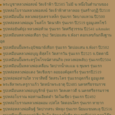
พระบูชาหลวงพ่อสงฆ์ วัดเจ้าฟ้า ปี2505 ไม่มี ฆ หนึ่งในตำนานของ
รูปหล่อโบราณหลวงพ่อสงฆ์ วัดเจ้าฟ้าศาลาลอย รุ่นสร้างกุฏิ ปี2510
รูปเหมือนปั้ม หลวงพ่อรุ่งเคราเหล็ก รุ่นแรก วัดบางแหวน ปี2500
รูปหล่อหลวงพ่อมุม โฆสโก วัดนาสัก รุ่นแรก ปี2519 ยูอมูเลทโชว์
รูปหล่อยันต์ยุ่ง หลวงพ่อท้วม รุ่นแรก วัดศรีสุวรรณ ปี2541 uAmulet
รูปเหมือนหลวงพ่อเทือก รุ่น2 วัดบ่อแสน จ.พังงา ตอกเลขก้นกลึงฐาน
อุด
รูปเหมือนปั๊มพระอุปัชฌาย์เทือก รุ่นแรก วัดบ่อแสน จ.พังงา ปี2502
รูปเหมือนหลวงพ่อบุญ ติสฺสโร วัดสารวัน รุ่นแรก ปี2525 จ.ปัตตานี
รูปเหมือนปั๊มพระครูไพโรจน์ศาสนกิจ (หลวงพ่อพลับ) รุ่นแรกปี2504
รูปเหมือนปั้มหลวงพ่อเคลื่อน วัดปากน้ำละแม จ.ชุมพร รุ่นแรก
รูปหล่อหลวงพ่อแดง วัดเชิงเขา ลอยองค์อุดกริ่ง รุ่นแรกปี2519
รูปหล่อพ่อท่านใส วาจาสิทธิ์ วัดสระไคร รุ่นแรกอุดกริ่ง ยูอมูเลท
พระลีลาพระครูกาแก้ว วัดหน้าพระธาตุ ปี2485 นครศรีธรรมราช
รูปเหมือนหลวงพ่อบุญรักษ์ รุ่นแรก วัดคงคาวดี จ.นครศรีธรรมราช
รูปหล่อโบราณ พ่อท่านเอียดดำ วัดในเขียว รุ่นแรก ปี2492
รูปหล่อโบราณหลวงพ่อผอม เปสโล วัดดอนใคร รุ่นแรก หายาก
รูปหล่อหลวงพ่อดิษฐ์ วัดปากสระ พัทลุง รุ่นแรก นิยมแขนทะลุ ปี2516