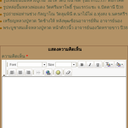
รูปเหมือนปั๊มหลวงปู่เริ่ม วิมโล วัดบางน้ำจืด รุ่นแรกปี2537 ตอกโค๊ต
รูปหล่อปั๊มหลวงพ่อแดง วัดศรีมหาโพธิ์ รุ่นแรก5แชะ จ.ปัตตานี ปี38
รูปถ่ายพ่อท่านช่วง กัลญาโณ วัดลุมพินี ต.นาไม้ไผ่ อ.ทุ่งสง จ.นครศรีฯ
เหรียญหลวงปู่ทวด วัดช้างให้ หลังพุฒซ้อนอาจารย์ทิม อาจารย์นอง
พระบูชาสมเด็จหลวงปู่ทวด หน้าตัก3นิ้ว อาจารย์นองวัดทรายขาว ปี38
แสดงความคิดเห็น
ความคิดเห็น
*