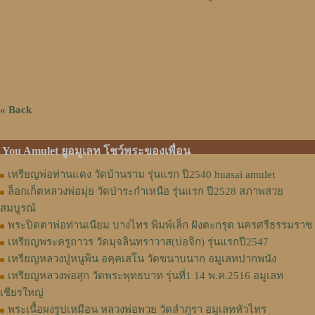
« Back
You Amulet ยูอมูเลท โชว์พระของเพื่อน
เหรียญพ่อท่านแดง วัดบ้านราม รุ่นแรก ปี2540 huasai amulet
ล็อกเก็ตหลวงพ่อมุ่ย วัดป่าระกำเหนือ รุ่นแรก ปี2528 สภาพสวย
สมบูรณ์
พระปิดตาพ่อท่านเนียม บางไทร พิมพ์เล็ก ฝังตะกรุด นครศรีธรรมราช
เหรียญพระครูถาวร วัดมุจลินทราวาส(บ่อจิก) รุ่นแรกปี2547
เหรียญหลวงปู่หนูพิน อคฺคเสโน วัดขนาบนาก อมูเลทปากพนัง
เหรียญหลวงพ่อสุก วัดพระพุทธบาท รุ่นที่1 14 พ.ค.2516 อมูเลท
เชียรใหญ่
พระเนื้อผงรูปเหมือน หลวงพ่อพวย วัดลำภูรา อมูเลทหัวไทร