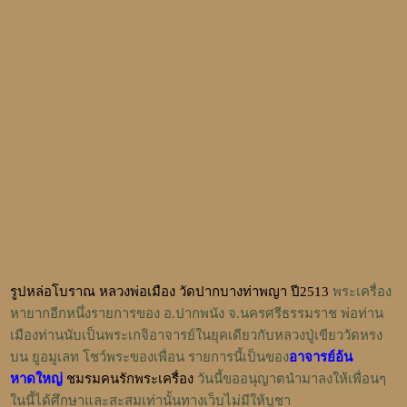
รูปหล่อโบราณ หลวงพ่อเมือง วัดปากบางท่าพญา ปี2513
พระเครื่อง
หายากอีกหนึ่งรายการของ อ.ปากพนัง จ.นครศรีธรรมราช พ่อท่าน
เมืองท่านนับเป็นพระเกจิอาจารย์ในยุคเดียวกับหลวงปู่เขียววัดหรง
บน ยูอมูเลท โชว์พระของเพื่อน รายการนี้เป็นของ
อาจารย์อ้น
หาดใหญ่
ชมรมคนรักพระเครื่อง
วันนี้ขออนุญาตนำมาลงให้เพื่อนๆ
ในนี้ได้ศึกษาและสะสมเท่านั้นทางเว็บไม่มีให้บูชา