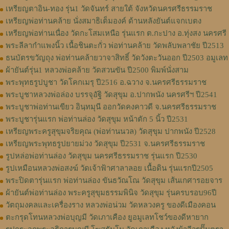
เหรียญตาอิน-ทอง รุ่น1 วัดจันทร์ สายใต้ จังหวัดนครศรีธรรมราช
เหรียญพ่อท่านคล้าย นั่งสมาธิเต็มองค์ ด้านหลังยันต์แจกเบตง
เหรียญพ่อท่านเนื่อง วัดกะโสมเหนือ รุ่นแรก ต.กะปาง อ.ทุ่งสง นครศรี
พระลีลากำแพงนิ้ว เนื้อชินตะกั่ว พ่อท่านคล้าย วัดพลับพลาชัย ปี2513
ธนบัตรขวัญถุง พ่อท่านคล้ายวาจาสิทธิ์ วัดวังตะวันออก ปี2503 อมูเลท
ผ้ายันต์รุ่น1 หลวงพ่อคล้าย วัดสวนขัน ปี2500 พิมพ์นั่งสาม
พระพุทธรูปบูชา วัดโคกเมรุ ปี2516 อ.ฉวาง จ.นครศรีธรรมราช
พระบูชาหลวงพ่อล่อง บรรจุอัฐิ วัดสุขุม อ.ปากพนัง นครศรีฯ ปี2541
พระบูชาพ่อท่านเขียว อินฺทมุนี ออกวัดคงคาวดี จ.นครศรีธรรมราช
พระบูชารุ่นแรก พ่อท่านล่อง วัดสุขุม หน้าตัก 5 นิ้ว ปี2531
เหรียญพระครูสุขุมจริยคุณ (พ่อท่านนวล) วัดสุขุม ปากพนัง ปี2528
เหรียญพระพุทธรูปยายม่วง วัดสุขุม ปี2531 จ.นครศรีธรรมราช
รูปหล่อพ่อท่านล่อง วัดสุขุม นครศรีธรรมราช รุ่นแรก ปี2530
รูปเหมือนหลวงพ่อสงฆ์ วัดเจ้าฟ้าศาลาลอย เนื้อดิน รุ่นแรกปี2505
พระปิดตารุ่นแรก พ่อท่านล่อง ขันธวัณโณ วัดสุขุม เส้นเกศารอยจาร
ผ้ายันต์พ่อท่านล่อง พระครูสุขุมธรรมพินิจ วัดสุขุม รุ่นครบรอบ96ปี
วัตถุมงคลและเครื่องราง หลวงพ่อน่วม วัดหลวงครู ของดีเมืองคอน
ตะกรุดโทนหลวงพ่อบุญมี วัดเภาเคือง ยูอมูเลทโชว์ของดีหายาก