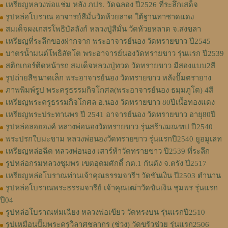
เหรียญหลวงพ่อแช่ม หลัง ภปร. วัดฉลอง ปี2526 ที่ระลึกเสด็จ
รูปหล่อโบราณ อาจารย์สีมั่นวัดห้วยลาด ใต้ฐานทาชาดแดง
สมเด็จผงเกสรโพธิบัลลังก์ หลวงปู่สีมั่น วัดห้วยหลาด จ.สงขลา
เหรียญที่ระลึกของฝากจาก พระอาจารย์นอง วัดทรายขาว ปี2545
บาตรน้ำมนต์โพธิสัตโต พระอาจารย์นองวัดทรายขาว รุ่นแรก ปี2539
สติกเกอร์ติดหน้ารถ สมเด็จหลวงปู่ทวด วัดทรายขาว มีสองแบบ2สี
รูปถ่ายสีขนาดเล็ก พระอาจารย์นอง วัดทรายขาว หลังปั๊มตรายาง
ภาพพิมพ์รูป พระครูธรรมกิจโกศล(พระอาจารย์นอง ธมฺมภูโต) 4สี
เหรียญพระครูธรรมกิจโกศล อ.นอง วัดทรายขาว 80ปีเนื้อทองแดง
เหรียญพระประทานพร ปี 2541 อาจารย์นอง วัดทรายขาว อายุ80ปี
รูปหล่อลอยองค์ หลวงพ่อนองวัดทรายขาว รุ่นสร้างมณฑป ปี2540
พระปรกใบมะขาม หลวงพ่อนองวัดทรายขาว รุ่นแรกปี2540 ยูอมูเลท
เหรียญหล่อฉีด หลวงพ่อนอง เสาร์ห้าวัดทรายขาว ปี2539 ที่ระลึก
รูปหล่อกรมหลวงชุมพร เขตอุดมศักดิ์ กต.1 กันตัง จ.ตรัง ปี2517
เหรียญหล่อโบราณท่านเจ้าคุณธรรมจารีฯ วัดขันเงิน ปี2503 ตำนาน
รูปหล่อโบราณพระธรรมจารีย์ เจ้าคุณเฒ่าวัดขันเงิน ชุมพร รุ่นแรก
ปี04
รูปหล่อโบราณห่มเฉียง หลวงพ่อเขียว วัดหรงบน รุ่นแรกปี2510
รูปเหมือนปั๊มพระครูวิลาศชลากร (ช่วง) วัดขรัวช่วย รุ่นแรก2506