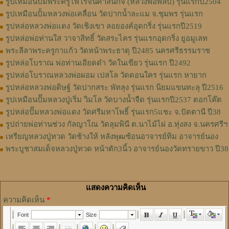
รูปเหมือนปั๊มพระครูไพโรจน์ศาสนกิจ (หลวงพ่อพลับ) รุ่นแรกปี2504
รูปเหมือนปั้มหลวงพ่อเคลื่อน วัดปากน้ำละแม จ.ชุมพร รุ่นแรก
รูปหล่อหลวงพ่อแดง วัดเชิงเขา ลอยองค์อุดกริ่ง รุ่นแรกปี2519
รูปหล่อพ่อท่านใส วาจาสิทธิ์ วัดสระไคร รุ่นแรกอุดกริ่ง ยูอมูเลท
พระลีลาพระครูกาแก้ว วัดหน้าพระธาตุ ปี2485 นครศรีธรรมราช
รูปหล่อโบราณ พ่อท่านเอียดดำ วัดในเขียว รุ่นแรก ปี2492
รูปหล่อโบราณหลวงพ่อผอม เปสโล วัดดอนใคร รุ่นแรก หายาก
รูปหล่อหลวงพ่อดิษฐ์ วัดปากสระ พัทลุง รุ่นแรก นิยมแขนทะลุ ปี2516
รูปเหมือนปั๊มหลวงปู่เริ่ม วิมโล วัดบางน้ำจืด รุ่นแรกปี2537 ตอกโค๊ต
รูปหล่อปั๊มหลวงพ่อแดง วัดศรีมหาโพธิ์ รุ่นแรก5แชะ จ.ปัตตานี ปี38
รูปถ่ายพ่อท่านช่วง กัลญาโณ วัดลุมพินี ต.นาไม้ไผ่ อ.ทุ่งสง จ.นครศรีฯ
เหรียญหลวงปู่ทวด วัดช้างให้ หลังพุฒซ้อนอาจารย์ทิม อาจารย์นอง
พระบูชาสมเด็จหลวงปู่ทวด หน้าตัก3นิ้ว อาจารย์นองวัดทรายขาว ปี38
แสดงความคิดเห็น
ความคิดเห็น
*