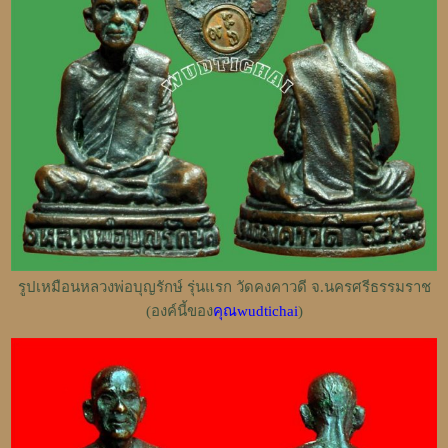
รูปเหมือนหลวงพ่อบุญรักษ์ รุ่นแรก วัดคงคาวดี จ.นครศรีธรรมราช
(องค์นี้ของ
คุณwudtichai
)