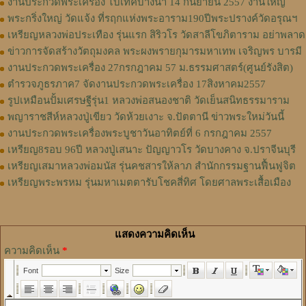
งานประกวดพระเครื่อง ไบเทคบางนา 14 กันยายน 2557 งานใหญ่
พระกริ่งใหญ่ วัดแจ้ง ที่รฤกแห่งพระอาราม190ปีพระปรางค์วัดอรุณฯ
เหรียญหลวงพ่อประเทือง รุ่นแรก สิริวโร วัดสาลีโขภิตาราม อย่าพลาด
ข่าวการจัดสร้างวัตถุมงคล พระผงพรายกุมารมหาเทพ เจริญพร บารมี
งานประกวดพระเครื่อง 27กรกฎาคม 57 ม.ธรรมศาสตร์(ศูนย์รังสิต)
ตำรวจภูธรภาค7 จัดงานประกวดพระเครื่อง 17สิงหาคม2557
รูปเหมือนปั้มเศรษฐีรุ่น1 หลวงพ่อสนองชาติ วัดเย็นสนิทธรรมาราม
พญาราชสีห์หลวงปู่เขียว วัดห้วยเงาะ จ.ปัตตานี ข่าวพระใหม่วันนี้
งานประกวดพระเครื่องพระบูชาวันอาทิตย์ที่ 6 กรกฎาคม 2557
เหรียญ8รอบ 96ปี หลวงปู่เสนาะ ปัญญาวโร วัดบางคาง จ.ปราจีนบุรี
เหรียญเสมาหลวงพ่อมนัส รุ่นคชสารให้ลาภ สำนักกรรมฐานฟื้นฟูจิต
เหรียญพระพรหม รุ่นมหาเมตตารับโชคสี่ทิศ โดยศาลพระเสื้อเมือง
แสดงความคิดเห็น
ความคิดเห็น
*