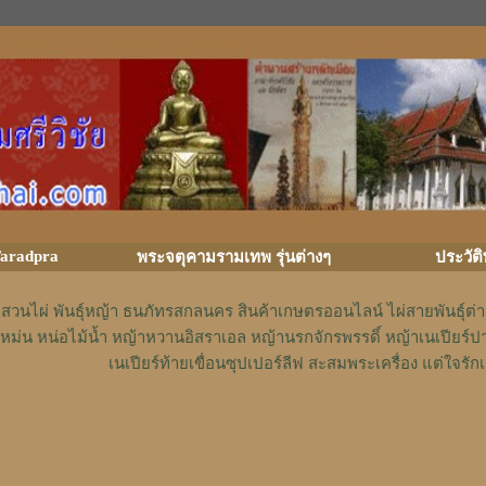
aradpra
พระจตุคามรามเทพ รุ่นต่างๆ
ประวัต
สวนไผ่ พันธุ์หญ้า ธนภัทรสกลนคร สินค้าเกษตรออนไลน์ ไผ่สายพันธุ์ต
หม่น หน่อไม้น้ำ หญ้าหวานอิสราเอล หญ้านรกจักรพรรดิ์ หญ้าเนเปียร์ป
เนเปียร์ท้ายเขื่อนซุปเปอร์ลีฟ สะสมพระเครื่อง แต่ใจ