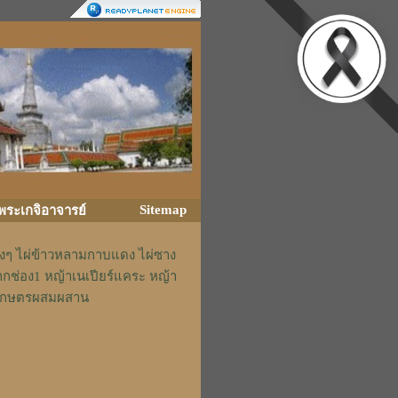
Sitemap
ิพระเกจิอาจารย์
่างๆ ไผ่ข้าวหลามกาบแดง ไผ่ซาง
ากช่อง1 หญ้าเนเปียร์แคระ หญ้า
รักเกษตรผสมผสาน