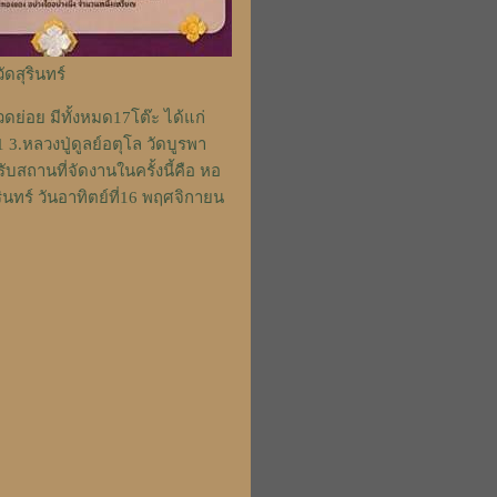
ดสุรินทร์
ย่อย มีทั้งหมด17โต๊ะ ได้แก่
 3.หลวงปู่ดูลย์อตุโล วัดบูรพา
ับสถานที่จัดงานในครั้งนี้คือ หอ
ินทร์ วันอาทิตย์ที่16 พฤศจิกายน