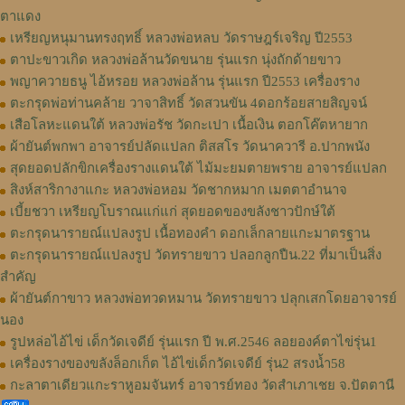
ตาแดง
เหรียญหนุมานทรงฤทธิ์ หลวงพ่อหลบ วัดราษฎร์เจริญ ปี2553
ตาปะขาวเกิด หลวงพ่อล้านวัดขนาย รุ่นแรก นุ่งถักด้ายขาว
พญาควายธนู ไอ้หรอย หลวงพ่อล้าน รุ่นแรก ปี2553 เครื่องราง
ตะกรุดพ่อท่านคล้าย วาจาสิทธิ์ วัดสวนขัน 4ดอกร้อยสายสิญจน์
เสือโลหะแดนใต้ หลวงพ่อรัช วัดกะเปา เนื้อเงิน ตอกโค๊ตหายาก
ผ้ายันต์พกพา อาจารย์ปลัดแปลก ติสสโร วัดนาควารี อ.ปากพนัง
สุดยอดปลักขิกเครื่องรางแดนใต้ ไม้มะยมตายพราย อาจารย์แปลก
สิงห์สาริกางาแกะ หลวงพ่อหอม วัดชากหมาก เมตตาอำนาจ
เบี้ยชวา เหรียญโบราณแก่แก่ สุดยอดของขลังชาวปักษ์ใต้
ตะกรุดนารายณ์แปลงรูป เนื้อทองคำ ดอกเล็กลายแกะมาตรฐาน
ตะกรุดนารายณ์แปลงรูป วัดทรายขาว ปลอกลูกปืน.22 ที่มาเป็นสิ่ง
สำคัญ
ผ้ายันต์กาขาว หลวงพ่อทวดหมาน วัดทรายขาว ปลุกเสกโดยอาจารย์
นอง
รูปหล่อไอ้ไข่ เด็กวัดเจดีย์ รุ่นแรก ปี พ.ศ.2546 ลอยองค์ตาไข่รุ่น1
เครื่องรางของขลังล็อกเก็ต ไอ้ไข่เด็กวัดเจดีย์ รุ่น2 สรงน้ำ58
กะลาตาเดียวแกะราหูอมจันทร์ อาจารย์ทอง วัดสำเภาเชย จ.ปัตตานี