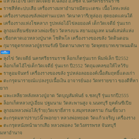
แหวนไอ้ไข่ เด็กวัดเจดีย์ ต.ฉลอง อ.สิชล จ.นครศรีธรรมราช
ราชสีห์ตะปบเสือ เครื่องรางมหาอำนาจมีตบะเดชะ เนื้อโลหะหล่อ
เครื่องรางของขลังพ่อท่านแปลก วัดนาควารี(หูล่อง) สุดยอดแดนใต้
เครื่องรางแห่งโชคลาภ รูปหล่อไอ้ไข่ลอยองค์ เด็กวัดเจดีย์ รุ่นแรก
ลูกอมเทียนชัยหลวงพ่อเขียว วัดหรงบน สยามอมูเลท มนต์เสน่ห์แห่ง
เชือกคาดเอวหลวงปู่นาค โชติพโล เครื่องรางของขลัง วัดดินดอน
กุมารดูดรกหลวงปู่ธรรมรังษี ปิดตานางพราย วัดพุทธบาทเขาพนมดิน
ลุงไข่ วัดเจดีย์ นครศรีธรรมราช ล็อกเก็ตรุ่นแรก พิมพ์เล็ก ปี2552
ล็อกเก็ตไอ้ไข่เด็กวัดเจดีย์ รุ่นแรก ปี2552 วัตถุมงคลขอให้ไหว้รับ
ราหูอมจันทร์ เครื่องรางของขลัง รูปหล่อลอยองค์เนื้อสัมฤทธิ์แดงเก่า
ตะกรุดนารายณ์แปลงรูปเนื้อเงิน อาจารย์นอง วัดทรายขาว ของดีที่หา
ยาก
แพะเหลียวหลังหลวงปู่อาด วัดบุญสัมพันธ์ จ.ชลบุรี รุ่นแรกปี2555
ล็อกเก็ตหลวงปู่เอี่ยม ปฐมนาม วัดสะพานสูง จ.นนทบุรี ยุคต้นซีเปีย
ลูกอมหลวงพ่อไล้(ร้าย)วัดเขายี่สาร จ.สมุทรสงคราม กันเขี้ยวงา
ตะกรุดมหาปราบ5นิ้วพอกยา หลวงพ่อหยอด วัดแก้วเจริญ เครื่องราง
ตะกรุดหนังหน้าผากเสือ หลวงพ่อคง วัดวังสรรพรส จันทบุรี
มหาอำนาจ