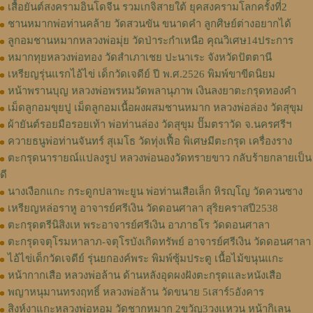
เสื้อยันต์สงครามอินโดจีน รวมเกจิสายใต้ ยุคสงครามโลกครั้งที่2
ชานหมากพ่อท่านคล้าย วัดสวนขัน ขนาดคำ ลูกศิษย์ต่างอยากได้
ลูกอมชานหมากหลวงพ่อมุ่ย วัดป่าระกำเหนือ คุณวิเศษ14ประการ
หมากทุยหลวงพ่อทอง วัดสำเภาเชย ปะนาเระ จังหวัดปัตตานี
เหรียญรุ่นแรกไอ้ไข่ เด็กวัดเจดีย์ ปี พ.ศ.2526 พิมพ์ขาขีดนิยม
หน้าพรานบุญ หลวงพ่อพรหมวัดพลานุภาพ เงินลงยาตะกรุดทองคำ
เม็ดลูกอมขุยปู เม็ดลูกอมเนื้อผงผสมชานหมาก หลวงพ่อล่อง วัดสุขุม
ผ้ายันต์รอยมือรอยเท้า พ่อท่านล่อง วัดสุขุม ปั๊มตราวัด จ.นครศรีฯ
ควายธนูพ่อท่านจันทร์ สุเมโธ วัดทุ่งเฟื้อ พิเศษมีตะกรุด เครื่องราง
ตะกรุดนารายณ์แปลงรูป หลวงพ่อนองวัดทรายขาว กลับร้ายกลายเป็น
ดี
นางเงือกแกะ กระดูกปลาพะยูน พ่อท่านเสือเล็ก หิรญฺโญ วัดควนซาง
เหรียญหล่อราหู อาจารย์ศรีเงิน วัดดอนศาลา สุริยคราสปี2538
ตะกรุดตรีนิสิงเห พระอาจารย์ศรีเงิน อาภาธโร วัดดอนศาลา
ตะกรุดจตุโรมหาลาภ-จตุโรบังเกิดทรัพย์ อาจารย์ศรีเงิน วัดดอนศาลา
ไอ้ไข่เด็กวัดเจดีย์ รุ่นยกองค์พระ พิมพ์ซุ้มประตู เนื้อไม้ขนุนแกะ
หน้ากากเสือ หลวงพ่อล้าน ด้านหลังอุดผงฝังตะกรุดและหนังเสือ
พญาหนุมานทรงฤทธิ์ หลวงพ่อล้าน วัดขนาย 5เสาร์5อังคาร
สิงห์งาแกะหลวงพ่อหอม วัดชากหมาก 2ขวัญ3วงแหวน หน้ากิเลน