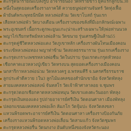
ตะกรุดนารายณ์แปลงรูป อาจารย์นอง วัดทรายขาว ยุคแรกลูกปืน.38
หนึ่งในสุดยอดเครื่องรางภาคใต้ ควายธนูพ่อท่านจันทร์ วัดทุ่งเฟื้อ
ผ้ายันต์พระพุทธนิรมิต หลวงพ่อท้วม วัดเขาโบสถ์ รุ่นแรก
เสือหลวงพ่อพัว วัดบางเดือน เครื่องรางของขลังที่มีเอกลักษณ์เฉพาะ
พระอุเชนทร์ เนื้อกระดูกพะยูนแกะ(น่าจะสร้างเฉพาะให้)พ่อท่านนวล
พญาไก่เรียกทรัพย์หลวงพ่อล้าน วัดขนาย รุ่นเศรษฐีเงินล้าน55
ตะกรุดคู่ชีวิตหลวงพ่อแดง วัดภูเขาหลัก เครื่องรางผันโทนเมืองคอน
จระเข้หลวงพ่อทอง พญาท่าข้าม วัดสถลธรรมาราม รุ่นแรกเครื่องราง
ตะกรุดเกราะเพชรหลวงพ่อชื่น วัดในปราบ รุ่นแรกตะกรุดหัวทอง
เชือกคาดเอวหลวงปู่เขียว วัดหรงบน สุดยอดเครื่องรางเมืองคอน
นกสาริกาหลวงพ่อน่วม วัดหลวงครู อ.พรหมคีรี จ.นครศรีธรรมราช
ลูกประคำดีควาย 1ใน3 ลูกไม้มงคลของสำนักเขาอ้อ จังหวัดพัทลุง
สายมงคลหลวงพ่อสงฆ์ จันทสโร วัดเจ้าฟ้าศาลาลอย จ.ชุมพร
ตะกรุด3ดอกเชือกคาดหลวงพ่อหมุน วัดเขาแดงตะวันออก พัทลุง
ตะกรุดเงินทองแดง รูปถ่ายอาจารย์ศรีเงิน วัดดอนศาลา เมืองพัทลุง
ปลอกแขนมงคลหลวงพ่อเล็ก ลัมภโก วัดจุ้มปะ จังหวัดสงขลา
แหวนพิรอดพระอาจารย์ศรีเงิน วัดดอนศาลา เครื่องรางป้องกันภัย
เครื่องรางแหวนพิรอดหลวงพ่อเลื่อน วัดสามแก้ว จังหวัดชุมพร
ตะกรุดหลวงพ่อรื่น วัดนกงาง อันดับหนึ่งของจังหวัดระนอง