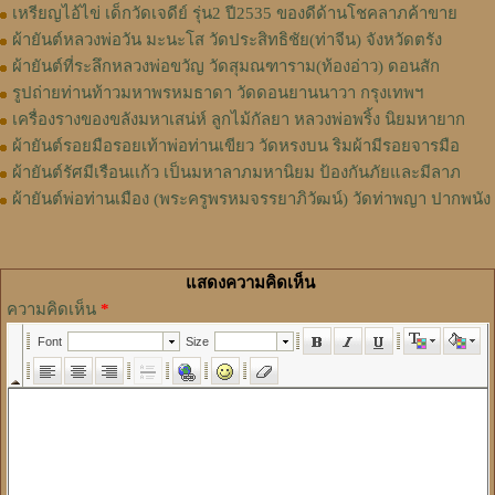
เหรียญไอ้ไข่ เด็กวัดเจดีย์ รุ่น2 ปี2535 ของดีด้านโชคลาภค้าขาย
ผ้ายันต์หลวงพ่อวัน มะนะโส วัดประสิทธิชัย(ท่าจีน) จังหวัดตรัง
ผ้ายันต์ที่ระลึกหลวงพ่อขวัญ วัดสุมณฑาราม(ท้องอ่าว) ดอนสัก
รูปถ่ายท่านท้าวมหาพรหมธาดา วัดดอนยานนาวา กรุงเทพฯ
เครื่องรางของขลังมหาเสน่ห์ ลูกไม้กัลยา หลวงพ่อพริ้ง นิยมหายาก
ผ้ายันต์รอยมือรอยเท้าพ่อท่านเขียว วัดหรงบน ริมผ้ามีรอยจารมือ
ผ้ายันต์รัศมีเรือนเเก้ว เป็นมหาลาภมหานิยม ป้องกันภัยและมีลาภ
ผ้ายันต์พ่อท่านเมือง (พระครูพรหมจรรยาภิวัฒน์) วัดท่าพญา ปากพนัง
แสดงความคิดเห็น
ความคิดเห็น
*