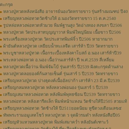
ตะกรุด
หลวงปู่ทวดหลังหนังสือ อาจารย์นองวัดทรายขาว รุ่นสร้างมณฑป ปี40
เหรียญหลวงพ่อทวดวัดช้างให้ อ.นองวัดทรายขาว 15 ต.ค.2540
รูปหล่อหลวงพ่อทวดหัวมวย พิมพ์ฐานสูง วัดอ่างทอง สงขลา ปี2506
หลวงปู่ทวด วัดประสาทบุญญาวาส พิมพ์ใหญ่นิยม เนื้อขาว ปี2506
พระเครื่องหลวงปู่ทวด วัดประสาทพิมพ์จิ๋ว ปี2506 หายากมาก
ผ้ายันต์หลวงปู่ทวด เหยียบน้ำทะเลจืด เสาร์ห้า ปี39 วัดทรายขาว
พระบูชาหลวงปู่ทวด เนื้อกระเบื้องหลังคาโบสถ์ อ.นอง เสาร์ห้าปี39
พระหลวงพ่อทวด อ.นอง เนื้อว่านเสาร์ห้า ปี พ.ศ.2539 สี่เหลี่ยม
หลวงปู่ทวดเนื้อว่าน พิมพ์จัมโบ้ รุ่นเสาร์5 ปี2539 ฝังตะกรุดด้านล่าง
หลวงปู่ทวดลอยองค์ก้นลายเซ็นต์ รุ่นเสาร์ 5 ปี2539 วัดทรายขาว
เหรียญหลวงปู่ทวด ปางธุดงค์เนื้ออัลปาก้า เสาร์ห้า 23 มี.ค.ปี2539
เหรียญกลมหลวงปู่ทวด หลังหลวงพ่อนอง รุ่นเสาร์ 5 ปี2539
เหรียญเสมาหลวงพ่อทวด หลังพิมพ์พุทธซ้อน ปี2539 วัดทรายขาว
หลวงพ่อทวด หลังเตารีดเล็ก พิมพ์หน้าแหงน วัดช้างให้ปี2505 สวยแท้
เหรียญหลวงพ่อทวด วัดช้างให้ ปี2511ยอดนิยม หูขีดวงเดือนเลข๕
ทัพพระรามอมูเลทโชว์ หลวงปู่ทวด ว จุดผิวรมดำ หลังหนังสือปี05
เหรียญหัวแหวนหลวงปู่ทวด พิมพ์เสมาคว่ำ หลังยันต์เฑาะว์
เหรียญหลวงพ่อทวด วัดช้างให้ ที่ระลึกสร้างพระตำหนักฯ ร.9