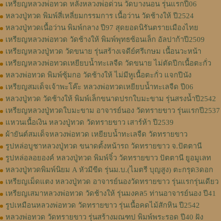
เหรียญหลวงพ่อทวด หลังหลวงพ่อด่วน วัดบางนอน รุ่นแรกปี06
หลวงปู่ทวด พิมพ์สี่เหลี่ยมกรรมการ เนื้อว่าน วัดช้างให้ ปี2524
หลวงปู่ทวดเนื้อว่าน พิมพ์กลาง ปี97 สุดยอดนิรันตรายเมืองไทย
เหรียญหลวงพ่อทวด วัดช้างให้ พิมพ์พุทธซ้อนเล็ก อัลปาก้าปี2509
เหรียญหลวงปู่ทวด วัดขนาย รุ่นสร้างเจดีย์ศรีเกษม เนื้อนวะหน้า
เหรียญหลวงพ่อทวดเหยียบน้ำทะเลจืด วัดขนาย ไม่ตัดปีกเนื้อตะกั่ว
หลวงพ่อทวด พิมพ์ซุ้มกอ วัดช้างให้ ไม่มีหูเนื้อตะกั่ว แจกปีนัง
เหรียญสมเด็จเจ้าพะโค๊ะ หลวงพ่อทวดเหยียบน้ำทะเลจืด ปี06
หลวงปู่ทวด วัดช้างให้ พิมพ์เล็กขนาดปรกใบมะขาม รุ่นสรงน้ำปี2542
เหรียญหลวงปู่ทวดใบมะขาม อาจารย์นอง วัดทรายขาว รุ่นแรกปี2537
แหวนเนื้อเงิน หลวงปู่ทวด วัดทรายขาว เสาร์ห้า ปี2539
ผ้ายันต์สมเด็จหลวงพ่อทวด เหยียบน้ำทะเลจืด วัดทรายขาว
รูปหล่อบูชาหลวงปู่ทวด ขนาดตั้งหน้ารถ วัดทรายขาว จ.ปัตตานี
รูปหล่อลอยองค์ หลวงปู่ทวด พิมพ์จิ๋ว วัดทรายขาว ปัตตานี ยูอมูเลท
หลวงปู่ทวดพิมพ์นิยม A หัวมีขีด รุ่นม.บ.(ไมตรี บุญสูง) ตะกรุด3ดอก
เหรียญเม็ดแตง หลวงปู่ทวด อาจารย์นองวัดทรายขาว รุ่นแรกรุ่นเดียว
เหรียญเสมาหลวงพ่อทวด วัดช้างให้ รุ่นมงคล5 ท่านอาจารย์นอง ปี41
รูปเหมือนหลวงพ่อทวด วัดทรายขาว รุ่นเนื้อคดไม้สักหิน ปี2542
หลวงพ่อทวด วัดทรายขาว รุ่นสร้างมณฑป พิมพ์พระรอด ปี40 ฝัง