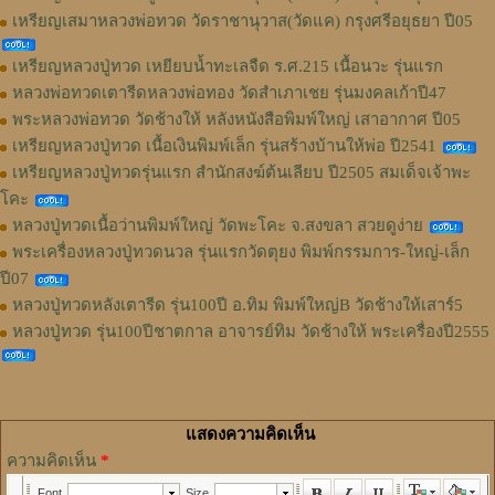
เหรียญเสมาหลวงพ่อทวด วัดราชานุวาส(วัดแค) กรุงศรีอยุธยา ปี05
เหรียญหลวงปู่ทวด เหยียบน้ำทะเลจืด ร.ศ.215 เนื้อนวะ รุ่นแรก
หลวงพ่อทวดเตารีดหลวงพ่อทอง วัดสำเภาเชย รุ่นมงคลเก้าปี47
พระหลวงพ่อทวด วัดช้างให้ หลังหนังสือพิมพ์ใหญ่ เสาอากาศ ปี05
เหรียญหลวงปู่ทวด เนื้อเงินพิมพ์เล็ก รุ่นสร้างบ้านให้พ่อ ปี2541
เหรียญหลวงปู่ทวดรุ่นแรก สำนักสงฆ์ต้นเลียบ ปี2505 สมเด็จเจ้าพะ
โคะ
หลวงปู่ทวดเนื้อว่านพิมพ์ใหญ่ วัดพะโคะ จ.สงขลา สวยดูง่าย
พระเครื่องหลวงปู่ทวดนวล รุ่นแรกวัดตุยง พิมพ์กรรมการ-ใหญ่-เล็ก
ปี07
หลวงปู่ทวดหลังเตารีด รุ่น100ปี อ.ทิม พิมพ์ใหญ่B วัดช้างให้เสาร์5
หลวงปู่ทวด รุ่น100ปีชาตกาล อาจารย์ทิม วัดช้างให้ พระเครื่องปี2555
แสดงความคิดเห็น
ความคิดเห็น
*