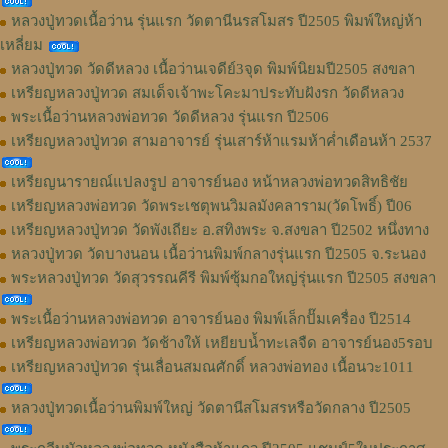
หลวงปู่ทวดเนื้อว่าน รุ่นแรก วัดตานีนรสโมสร ปี2505 พิมพ์ใหญ่ห้า
เหลี่ยม
หลวงปู่ทวด วัดดีหลวง เนื้อว่านเจดีย์3จุด พิมพ์นิยมปี2505 สงขลา
เหรียญหลวงปู่ทวด สมเด็จเจ้าพะโคะมาประทับฝังรก วัดดีหลวง
พระเนื้อว่านหลวงพ่อทวด วัดดีหลวง รุ่นแรก ปี2506
เหรียญหลวงปู่ทวด สามอาจารย์ รุ่นเสาร์ห้าแรมห้าค่ำเดือนห้า 2537
เหรียญนารายณ์แปลงรูป อาจารย์นอง หน้าหลวงพ่อทวดสิทธิชัย
เหรียญหลวงพ่อทวด วัดพระเชตุพนวิมลมังคลาราม(วัดโพธิ์) ปี06
เหรียญหลวงปู่ทวด วัดพังเถียะ อ.สทิงพระ จ.สงขลา ปี2502 หนึ่งทาง
หลวงปู่ทวด วัดบางนอน เนื้อว่านพิมพ์กลางรุ่นแรก ปี2505 จ.ระนอง
พระหลวงปู่ทวด วัดสุวรรณคีรี พิมพ์ซุ้มกอใหญ่รุ่นแรก ปี2505 สงขลา
พระเนื้อว่านหลวงพ่อทวด อาจารย์นอง พิมพ์เล็กปั๊มเครื่อง ปี2514
เหรียญหลวงพ่อทวด วัดช้างให้ เหยียบน้ำทะเลจืด อาจารย์นอง5รอบ
เหรียญหลวงปู่ทวด รุ่นเลื่อนสมณศักดิ์ หลวงพ่อทอง เนื้อนวะ1011
หลวงปู่ทวดเนื้อว่านพิมพ์ใหญ่ วัดตานีสโมสรหรือวัดกลาง ปี2505