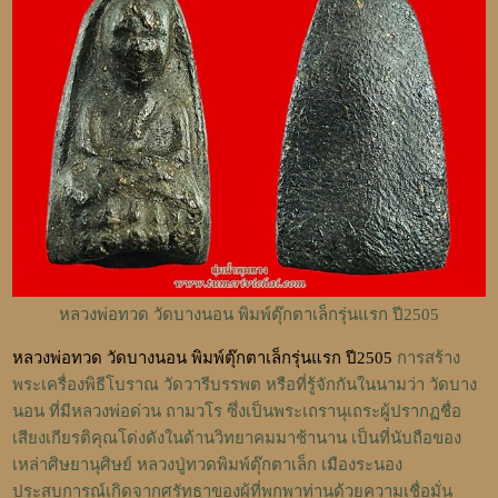
หลวงพ่อทวด วัดบางนอน พิมพ์ตุ๊กตาเล็กรุ่นแรก ปี2505
หลวงพ่อทวด วัดบางนอน พิมพ์ตุ๊กตาเล็กรุ่นแรก ปี2505
การสร้าง
พระเครื่องพิธีโบราณ วัดวารีบรรพต หรือที่รู้จักกันในนามว่า วัดบาง
นอน ที่มีหลวงพ่อด่วน ถามวโร ซึ่งเป็นพระเถรานุเถระผู้ปรากฏชื่อ
เสียงเกียรติคุณโด่งดังในด้านวิทยาคมมาช้านาน เป็นที่นับถือของ
เหล่าศิษยานุศิษย์ หลวงปู่ทวดพิมพ์ตุ๊กตาเล็ก เมืองระนอง
ประสบการณ์เกิดจากศรัทธาของผู้ที่พกพาท่านด้วยความเชื่อมั่น