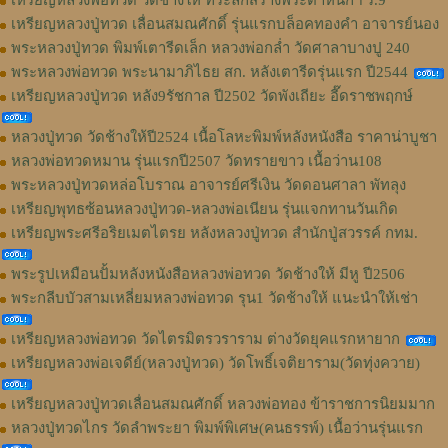
เหรียญหลวงปู่ทวด เลื่อนสมณศักดิ์ รุ่นแรกบล็อคทองคำ อาจารย์นอง
พระหลวงปู่ทวด พิมพ์เตารีดเล็ก หลวงพ่อกล่ำ วัดศาลาบางปู 240
พระหลวงพ่อทวด พระนามาภิไธย สก. หลังเตารีดรุ่นแรก ปี2544
เหรียญหลวงปู่ทวด หลัง9รัชกาล ปี2502 วัดพังเถียะ อี๊ดราชพฤกษ์
หลวงปู่ทวด วัดช้างให้ปี2524 เนื้อโลหะพิมพ์หลังหนังสือ ราคาน่าบูชา
หลวงพ่อทวดหมาน รุ่นแรกปี2507 วัดทรายขาว เนื้อว่าน108
พระหลวงปู่ทวดหล่อโบราณ อาจารย์ศรีเงิน วัดดอนศาลา พัทลุง
เหรียญพุทธซ้อนหลวงปู่ทวด-หลวงพ่อเนียน รุ่นแจกทานวันเกิด
เหรียญพระศรีอริยเมตไตรย หลังหลวงปู่ทวด สำนักปู่สวรรค์ กทม.
พระรูปเหมือนปั้มหลังหนังสือหลวงพ่อทวด วัดช้างให้ มีหู ปี2506
พระกลีบบัวสามเหลี่ยมหลวงพ่อทวด รุน1 วัดช้างให้ แนะนำให้เช่า
เหรียญหลวงพ่อทวด วัดไตรมิตรวราราม ต่างวัดยุคแรกหายาก
เหรียญหลวงพ่อเจดีย์(หลวงปู่ทวด) วัดโพธิ์เจติยาราม(วัดทุ่งควาย)
เหรียญหลวงปู่ทวดเลื่อนสมณศักดิ์ หลวงพ่อทอง ข้าราชการนิยมมาก
หลวงปู่ทวดไกร วัดลำพระยา พิมพ์พิเศษ(คนธรรพ์) เนื้อว่านรุ่นแรก