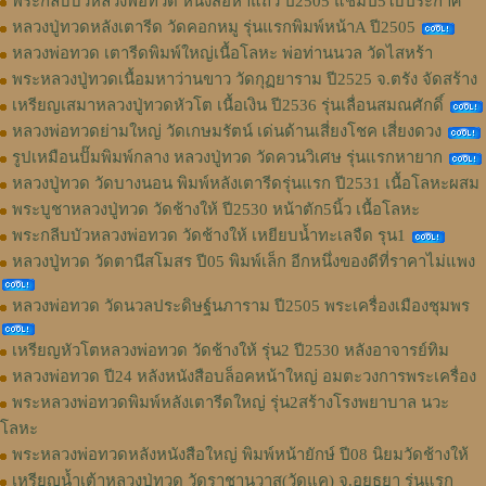
พระกลีบบัวหลวงพ่อทวด หนังสือห้าแถว ปี2505 แชมป์5ใบประกาศ
หลวงปู่ทวดหลังเตารีด วัดคอกหมู รุ่นแรกพิมพ์หน้าA ปี2505
หลวงพ่อทวด เตารีดพิมพ์ใหญ่เนื้อโลหะ พ่อท่านนวล วัดไสหร้า
พระหลวงปู่ทวดเนื้อมหาว่านขาว วัดกุฏยาราม ปี2525 จ.ตรัง จัดสร้าง
เหรียญเสมาหลวงปู่ทวดหัวโต เนื้อเงิน ปี2536 รุ่นเลื่อนสมณศักดิ์
หลวงพ่อทวดย่ามใหญ่ วัดเกษมรัตน์ เด่นด้านเสี่ยงโชค เสี่ยงดวง
รูปเหมือนปั๊มพิมพ์กลาง หลวงปู่ทวด วัดควนวิเศษ รุ่นแรกหายาก
หลวงปู่ทวด วัดบางนอน พิมพ์หลังเตารีดรุ่นแรก ปี2531 เนื้อโลหะผสม
พระบูชาหลวงปู่ทวด วัดช้างให้ ปี2530 หน้าตัก5นิ้ว เนื้อโลหะ
พระกลีบบัวหลวงพ่อทวด วัดช้างให้ เหยียบน้ำทะเลจืด รุน1
หลวงปู่ทวด วัดตานีสโมสร ปี05 พิมพ์เล็ก อีกหนึ่งของดีที่ราคาไม่แพง
หลวงพ่อทวด วัดนวลประดิษฐ์นภาราม ปี2505 พระเครื่องเมืองชุมพร
เหรียญหัวโตหลวงพ่อทวด วัดช้างให้ รุ่น2 ปี2530 หลังอาจารย์ทิม
หลวงพ่อทวด ปี24 หลังหนังสือบล็อคหน้าใหญ่ อมตะวงการพระเครื่อง
พระหลวงพ่อทวดพิมพ์หลังเตารีดใหญ่ รุ่น2สร้างโรงพยาบาล นวะ
โลหะ
พระหลวงพ่อทวดหลังหนังสือใหญ่ พิมพ์หน้ายักษ์ ปี08 นิยมวัดช้างให้
เหรียญน้ำเต้าหลวงปู่ทวด วัดราชานุวาส(วัดแค) จ.อยุธยา รุ่นแรก