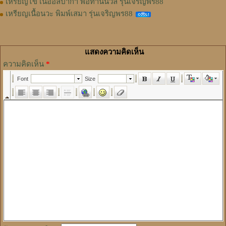
เหรียญไข่ เนื้ออัลปาก้า พ่อท่านนวล รุ่นเจริญพร88
เหรียญเนื้อนวะ พิมพ์เสมา รุ่นเจริญพร88
แสดงความคิดเห็น
ความคิดเห็น
*