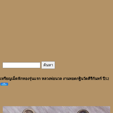
เหรียญเม็ดฟักทองรุ่นแรก หลวงพ่อนวล งานทอดกฐินวัดคีรีกันทร์ ปี52