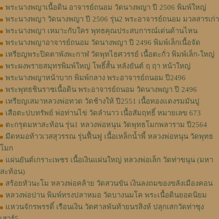
พระนางพญาเนื้อดิน อาจารย์ถนอม วัดนางพญา ปี 2506 พิมพ์ใหญ่
พระนางพญา วัดนางพญา ปี 2506 รุ่น2 พระอาจารย์ถนอม มวลสารเก่า
พระนางพญา เหมาะกับใคร พุทธคุณประสบการณ์เด่นด้านไหน
พระนางพญาอาจารย์ถนอม วัดนางพญา ปี 2496 พิมพ์เล็กเนื้อจัด
เหรียญพระปิดตาพังพะกาฬ วัดพุทไธศวรรย์ เนื้อตะกั่ว พิมพ์เล็ก-ใหญ่
พระผงพรายสมุทรพิมพ์ใหญ่ โพธิ์สั้น หลังยันต์ ฤ ฤา หน้าใหญ่
พระนางพญาหน้าบาก พิมพ์กลาง พระอาจารย์ถนอม ปี2496
พระพุทธชินราชเนื้อดิน พระอาจารย์ถนอม วัดนางพญา ปี 2496
เหรียญเสมาหลวงพ่อทวด วัดช้างให้ ปี2551 เนื้อทองแดงรมมันปู
เสือตะปบทรัพย์ พ่อท่านไข่ วัดลำนาว เนื้อสัมฤทธิ์ หมายเลข 673
ตะกรุดมหาสะท้อน รุ่น1 หลวงพ่อหนุน วัดพุทธโมกพลาราม ปี2564
มีดหมอท้าวเวสสุวรรณ รุ่นฟื้นฟู เนื้อเหล็กน้ำพี้ หลวงพ่อหนุน​ วัด​พุทธ​
โมก​
แผ่นยันต์เกราะเพชร เนื้อเงินแผ่นใหญ่ หลวงพ่อเล็ก วัดท่าขนุน (มหา
สะท้อน)
สร้อยหัวนะโม หลวงพ่อคล้าย วัดสวนขัน เงินลงถมของขลังเมืองคอน
หลวงพ่อปาน พิมพ์ทรงปลาหมอ วัดบางนมโค พระเนื้อดินยอดนิยม
แหวนจักรพรรดิ์ เรือนเงิน วัดศาลพันท้ายนรสิงห์ ปลุกเสกวัดท่าซุง
เสาร์5