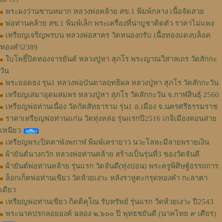
พระผงว่านชานหมาก หลวงพ่อคล้าย สข.1 พิมพ์กลาง เนื้อจัดสวย
พ่อท่านคล้าย สข.1 พิมพ์เล็ก พระเครื่องที่น่าบูชาติดตัว ราคาไม่แพง
เหรียญเจริญพรบน หลวงพ่อสาคร วัดหนองกรับ เนื้อทองแดงบล็อค
ทองคำ2389
ใบโพธิ์ปิดทองจารยันต์ หลวงปู่หา สุภโร พระญาณวิสาลเถร วัดสักกะ
วัน
พระยอดธง รุ่น1 หลวงพ่อบันดาลฤทธิผล หลวงปู่หา สุภโร วัดสักกะวัน
เหรียญเสมาอุดมสมพร หลวงปู่หา สุภโร วัดสักกะวัน จ.กาฬสินธุ์ 2560
เหรียญพ่อท่านเนื่อง วัดกัตสัทธาราม รุ่น1 อ.เมือง จ.นครศรีธรรมราช
ราคาเหรียญพ่อท่านแก่น วัดทุ่งหล่อ รุ่นแรกปี2516 เกจิเมืองคอนสาย
เหนียว
เหรียญพระปิดตาพังพกาฬ พิมพ์เครายาว นวะโลหะมีลายพรายเงิน
ผ้ายันต์นางกวัก หลวงพ่อท่านคล้าย สร้างเป็นรุ่นที่3 ของวัดจันดี
ผ้ายันต์พ่อท่านคล้าย รุ่นแรก วัดจันดี(ทุ่งปอน) พระครูพิศิษฐ์อรรถการ
ล็อกเก็ตพ่อท่านเขียว วัดห้วยเงาะ หลังราหูตะกรุดทองคำ กะลาตา
เดียว
เหรียญพ่อท่านเขียว กิตติคุโณ รับทรัพย์ รุ่นแรก วัดห้วยเงาะ ปี2543
พระนาคปรกลอยองค์ ฉลอง ๒,๖๐๐ ปี พุทธชยันตี (นาคไทย ๙ เศียร)