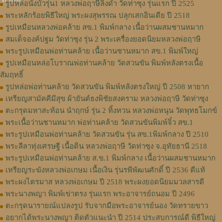
รูปหล่อนั่งบัวรุ่น1 หลวงพ่อฤาษีลิงดำ วัดท่าซุง รุ่นแรก ปี 2525
พระหลักร้อยพิธีใหญ่ พระผงสุพรรณ ปลุกเสกอินเดีย ปี 2518
รูปเหมือนหลวงพ่อคล้าย สข.1 พิมพ์กลาง เนื้อว่านผสมชานหมาก
สมเด็จองค์ปฐม วัดท่าซุง รุ่น 2 พระเครื่องยอดนิยมหลวงพ่อฤาษี
พระรูปเหมือนพ่อท่านคล้าย เนื้อว่านชานหมาก สข.1 พิมพ์ใหญ่
รูปเหมือนหล่อโบราณพ่อท่านคล้าย วัดสวนขัน พิมพ์หลังตรงเนื้อ
สัมฤทธิ์
รูปหล่อพ่อท่านคล้าย วัดสวนขัน พิมพ์หลังตรงใหญ่ ปี 2508 หายาก
เหรียญสามัคคีมีสุข ผ้ายันต์ธงพิชัยสงคราม หลวงพ่อฤาษี วัดท่าซุง
ตะกรุดมหาสะท้อน นำฤกษ์ รุ่น 2 ทิ้งทวน หลวงพ่อหนุน วัดพุทธโมกข์
พระเนื้อว่านชานหมาก พ่อท่านคล้าย วัดสวนขันพิมพ์จิ๋ว สข.1
พระรูปเหมือนพ่อท่านคล้าย วัดสวนขัน รุ่น สข.1พิมพ์กลาง ปี 2510
พระลีลาทุ่งเศรษฐี เนื้อดิน หลวงพ่อฤาษี วัดท่าซุง จ.อุทัยธานี 2518
พระรูปเหมือนพ่อท่านคล้าย ส.ข.1 พิมพ์กลาง เนื้อว่านผสมชานหมาก
เหรียญระฆังหลวงพ่อเกษม เนื้อเงิน รุ่นรพีพัฒนศักดิ์ ปี 2536 ดีแท้
พระผงไตรมาส หลวงพ่อเกษม ปี 2518 พระผงยอดนิยมมวลสารดี
พระนางพญา พิมพ์เข่าตรง รุ่นแรก พระอาจารย์ถนอม ปี 2496
ตะกรุดนารายณ์แปลงรูป รับจากมือพระอาจารย์นอง วัดทรายขาว
อยากได้พระนางพญา ติดตัวแนะนำ ปี 2514 ประสบการณ์ดี พิธีใหญ่