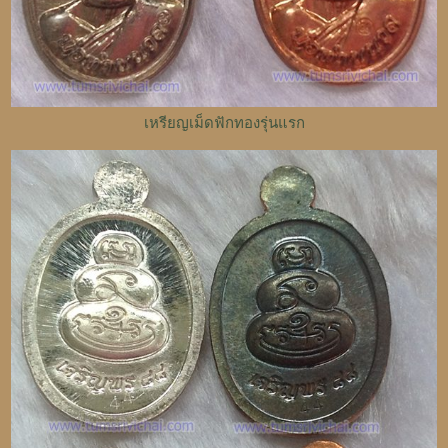
เหรียญเม็ดฟักทองรุ่นแรก