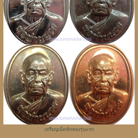
เหรียญเม็ดฟักทองรุ่นแรก