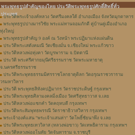
พระพุทธรูปสำคัญของไทย ประวัติพระพุทธรูปศักดิ์สิทธิ์ทั่ว
ประเทศ
ประวัติพระเจ้าองค์หลวง วัดศรีมงคลใต้ อำเภอเมือง จังหวัดมุกดาหาร
พระพุทธรูปปางมารวิชัย พระแม่ทานจอมภักดี คู่บ้านคู่เมืองอำเภอ
ทุ่งใหญ่
พระพุทธรูปสำคัญ 9 องค์ ณ วังหน้า พระปฏิมาแห่งแผ่นดิน
ประวัติพระเสตังคมณี วัดเชียงมั่น จ.เชียงใหม่ พระแก้วขาว
ประวัติหลวงพ่อทุ่งคา วัดบูรพาราม จ.ปัตตานี
ประวัติ พระศรีศากยมุนีศรีธรรมราช วัดพระมหาธาตุ
จ.นครศรีธรรมราช
ประวัติพระพุทธธรรมมิศรราชโลกธาตุดิลก วัดอรุณราชวราราม
วรมหาวิหาร
ประวัติ พระพุทธสิหังคปฏิมากร วัดราชประดิษฐ์ กรุงเทพฯ
ประวัติพระพุทธศิลามงคลมิ่งเมือง วัดศรีสุทธาวาส จ.เลย
ประวัติหลวงพ่อแซกคำ วัดคฤหบดี กรุงเทพฯ
ประวัติพระสัมพุทธพรรณี วัดราชาธิวาสวิหาร กรุงเทพฯ
พระเจ้าองค์แสน "พระเจ้าแสนห่า" วัดโพธิ์ชัยนาพึง จ.เลย
ประวัติพระพุทธเทววิลาส (หลวงพ่อขาว) วัดเทพธิดาราม กรุงเทพฯ
ประวัติหลวงพ่ออโนทัย วัดจันทาราม จ.ราชบุรี