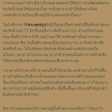
การประกอบการค้า มีชาวบ้านหลายคนเล่าให้ฟังว่า หากนิมนต์หลวง
พ่อวัดน้ำรอบให้คุ้มครองในการเดินทาง จะทำให้เดินทางโดย
ปลอดภัย หากเกิดอุบัติเหตุก็มักจะผ่อนหนักเป็นเบา
ในบันทึกประวัติ
พระพุทธรูป
ยังมีเรื่องเล่าถึงความศักดิ์สิทธิ์ของ หลวง
พ่อวัดน้ำรอบ ไว้ อีกเรื่องหนึ่งว่า เมื่อปี พ.ศ.2521 ตำบลโคกกลอย
ขณะนั้นมีการดำแร่บริเวณบ้านนาใต้ จะมีคนต่างถิ่นมากมายมา
ประกอบอาชีพ วันนั้นมีชายคนหนึ่งอายุประมาณ 20 ปีเศษ สักเสือ
เผ่นที่หน้าอก ได้นั่งขัดสมาธิหลับตานิ่งต่อหน้าองค์หลวงพ่อใน
อุโบสถ เวลาผ่านไปประมาณ 20 นาที ชายคนนั้นมีอาการคล้ายเสือ
ได้ตะกรุยเสื่อหน้าองค์หลวงพ่อจนเสื่อขาดกระจุย
เวลาผ่านไประยะหนึ่ง ชายคนนั้นก็ได้สงบนิ่ง แต่ทำอย่างไรก็ไม่ฟื้น
ชาวบ้านที่พบเห็นจึงเอาน้ำมนต์หลวงพ่อประพรมที่ร่างของชายคน
นั้น พร้อมทั้งกล่าวคำขอโทษต่อองค์หลวงพ่อที่แสดงอาการไม่เหมาะ
สม ปรากฏว่าชายผู้นั้นค่อยรู้สึกตัว เมื่อฟื้นขึ้นมาเป็นปกติได้บูชาผ้า
ยันต์หลวงพ่อวัดน้ำรอบ
มีชาวบ้านหลายคนได้ถามชายผู้นั้นด้วยความสงสัยว่า "เกิดอะไร