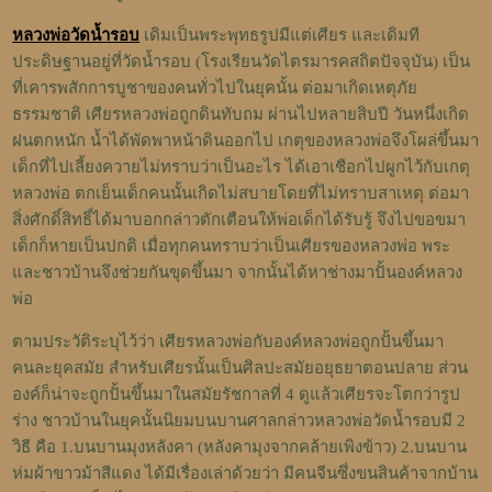
หลวงพ่อวัดน้ำรอบ
เดิมเป็นพระพุทธรูปมีแต่เศียร และเดิมที
ประดิษฐานอยู่ที่วัดน้ำรอบ (โรงเรียนวัดไตรมารคสถิตปัจจุบัน) เป็น
ที่เคารพสักการบูชาของคนทั่วไปในยุคนั้น ต่อมาเกิดเหตุภัย
ธรรมชาติ เศียรหลวงพ่อถูกดินทับถม ผ่านไปหลายสิบปี วันหนึ่งเกิด
ฝนตกหนัก น้ำได้พัดพาหน้าดินออกไป เกตุของหลวงพ่อจึงโผล่ขึ้นมา
เด็กที่ไปเลี้ยงควายไม่ทราบว่าเป็นอะไร ได้เอาเชือกไปผูกไว้กับเกตุ
หลวงพ่อ ตกเย็นเด็กคนนั้นเกิดไม่สบายโดยที่ไม่ทราบสาเหตุ ต่อมา
สิ่งศักดิ์สิทธิ์ได้มาบอกกล่าวตักเตือนให้พ่อเด็กได้รับรู้ จึงไปขอขมา
เด็กก็หายเป็นปกติ เมื่อทุกคนทราบว่าเป็นเศียรของหลวงพ่อ พระ
และชาวบ้านจึงช่วยกันขุดขึ้นมา จากนั้นได้หาช่างมาปั้นองค์หลวง
พ่อ
ตามประวัติระบุไว้ว่า เศียรหลวงพ่อกับองค์หลวงพ่อถูกปั้นขึ้นมา
คนละยุคสมัย สำหรับเศียรนั้นเป็นศิลปะสมัยอยุธยาตอนปลาย ส่วน
องค์ก็น่าจะถูกปั้นขึ้นมาในสมัยรัชกาลที่ 4 ดูแล้วเศียรจะโตกว่ารูป
ร่าง ชาวบ้านในยุคนั้นนิยมบนบานศาลกล่าวหลวงพ่อวัดน้ำรอบมี 2
วิธี คือ 1.บนบานมุงหลังคา (หลังคามุงจากคล้ายเพิงข้าว) 2.บนบาน
ห่มผ้าขาวม้าสีแดง ได้มีเรื่องเล่าด้วยว่า มีคนจีนซึ่งขนสินค้าจากบ้าน