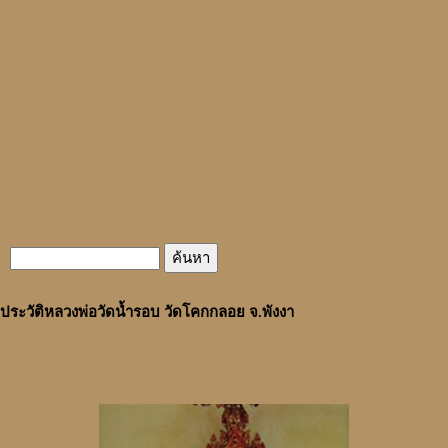
ประวัติหลวงพ่อวัดน้ำรอบ วัดโคกกลอย จ.พังงา