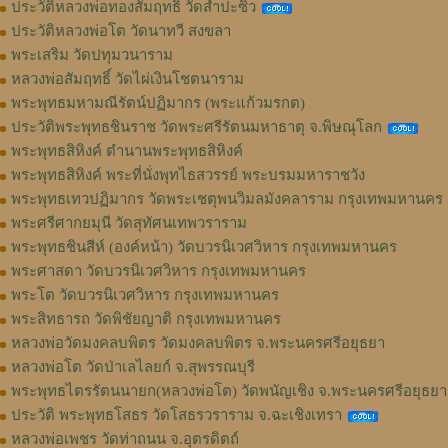
ประวัติหลวงพ่อทองสัมฤทธิ์ วัดสำปะซิว
ประวัติหลวงพ่อโต วัดนาทวี สงขลา
พระเสริม วัดปทุมวนาราม
หลวงพ่อสัมฤทธิ์ วัดไผ่เงินโชตนาราม
พระพุทธมหามณีรัตน์ปฏิมากร (พระแก้วมรกต)
ประวัติพระพุทธชินราช วัดพระศรีรัตนมหาธาตุ จ.พิษณุโลก
พระพุทธสิหิงค์ ตำนานพระพุทธสิหิงค์
พระพุทธสิหิงค์ พระที่นั่งพุทไธสวรรย์ พระบรมมหาราชวัง
พระพุทธเทวปฏิมากร วัดพระเชตุพนวิมลมังคลาราม กรุงเทพมหานคร
พระศรีศากยมุนี วัดสุทัศนเทพวราราม
พระพุทธชินสีห์ (องค์หน้า) วัดบวรนิเวศวิหาร กรุงเทพมหานคร
พระศาสดา วัดบวรนิเวศวิหาร กรุงเทพมหานคร
พระโต วัดบวรนิเวศวิหาร กรุงเทพมหานคร
พระสิทธารถ วัดพิชัยญาติ กรุงเทพมหานคร
หลวงพ่อวัดมงคลบพิตร วัดมงคลบพิตร จ.พระนครศรีอยุธยา
หลวงพ่อโต วัดป่าเลไลยก์ จ.สุพรรณบุรี
พระพุทธไตรรัตนนายก(หลวงพ่อโต) วัดพนัญเชิง จ.พระนครศรีอยุธยา
ประวัติ พระพุทธโสธร วัดโสธรวราราม จ.ฉะเชิงเทรา
หลวงพ่อเพชร วัดท่าถนน จ.อุตรดิตถ์