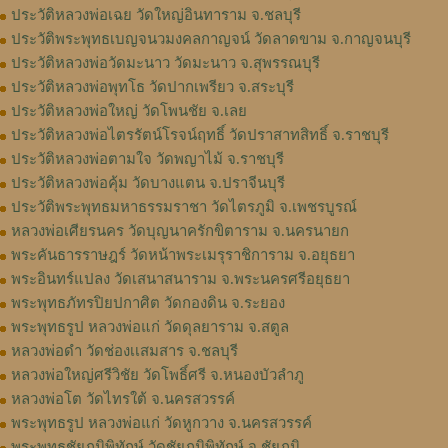
ประวัติหลวงพ่อเฉย วัดใหญ่อินทาราม จ.ชลบุรี
ประวัติพระพุทธเบญจนวมงคลกาญจน์ วัดลาดขาม จ.กาญจนบุรี
ประวัติหลวงพ่อวัดมะนาว วัดมะนาว จ.สุพรรณบุรี
ประวัติหลวงพ่อพุทโธ วัดปากเพรียว จ.สระบุรี
ประวัติหลวงพ่อใหญ่ วัดโพนชัย จ.เลย
ประวัติหลวงพ่อไตรรัตน์โรจน์ฤทธิ์ วัดปราสาทสิทธิ์ จ.ราชบุรี
ประวัติหลวงพ่อตามใจ วัดพญาไม้ จ.ราชบุรี
ประวัติหลวงพ่อคุ้ม วัดบางแตน จ.ปราจีนบุรี
ประวัติพระพุทธมหาธรรมราชา วัดไตรภูมิ จ.เพชรบูรณ์
หลวงพ่อเศียรนคร วัดบุญนาครักขิตาราม จ.นครนายก
พระคันธารราษฎร์ วัดหน้าพระเมรุราชิการาม จ.อยุธยา
พระอินทร์แปลง วัดเสนาสนาราม จ.พระนครศรีอยุธยา
พระพุทธภัทรปิยปกาศิต วัดกองดิน จ.ระยอง
พระพุทธรูป หลวงพ่อแก่ วัดดุลยาราม จ.สตูล
หลวงพ่อดำ วัดช่องเเสมสาร จ.ชลบุรี
หลวงพ่อใหญ่ศรีวิชัย วัดโพธิ์ศรี จ.หนองบัวลำภู
หลวงพ่อโต วัดไทรใต้ จ.นครสวรรค์
พระพุทธรูป หลวงพ่อแก่ วัดหูกวาง จ.นครสวรรค์
พระพุทธชัยภูมิพิทักษ์ วัดชัยภูมิพิทักษ์ จ.ชัยภูมิ