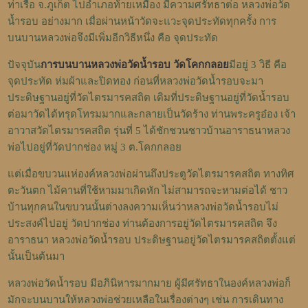
ท่าเรือ จ.ภูเก็ต ไปอำเภอท้ายเหมือง มีความศรัทธาต่อ หลวงพ่อวัด
น้ำรอบ อย่างมาก เมื่อผ่านหน้าวัดจะแวะจุดประทัดทุกครั้ง การ
บนบานหลวงพ่อจึงมีเพิ่มอีกวิธีหนึ่ง คือ จุดประทัด
ปัจจุบัน
การบนบานหลวงพ่อวัดน้ำรอบ วัดโคกกลอย
มีอยู่ 3 วิธี คือ
จุดประทัด ห่มผ้าและปิดทอง ก่อนที่หลวงพ่อวัดน้ำรอบจะมา
ประดิษฐานอยู่ที่วัดไตรมารคสถิต เดิมที่ประดิษฐานอยู่ที่วัดน้ำรอบ
ต่อมาวัดได้ทรุดโทรมมากและกลายเป็นวัดร้าง ท่านพระครูอ๋อง เจ้า
อาวาสวัดไตรมารคสถิต รุ่นที่ 5 ได้ชักชวนชาวบ้านอาราธนาหลวง
พ่อไปอยู่ที่วัดปากช่อง หมู่ 3 ต.โคกกลอย
แต่เมื่อขบวนแห่องค์หลวงพ่อผ่านถึงประตูวัดไตรมารคสถิต ทางทิศ
ตะวันตก ไม้คานที่ใช้หามมาเกิดหัก ไม่สามารถจะหามต่อได้ ชาว
บ้านทุกคนในขบวนนั้นต่างลงความเห็นว่าหลวงพ่อวัดน้ำรอบไม่
ประสงค์ไปอยู่ วัดปากช่อง ท่านต้องการอยู่วัดไตรมารคสถิต จึง
อาราธนา หลวงพ่อวัดน้ำรอบ ประดิษฐานอยู่วัดไตรมารคสถิตตั้งแต่
นั้นเป็นต้นมา
หลวงพ่อวัดน้ำรอบ มีอภินิหารมากมาย ผู้มีศรัทธาในองค์หลวงพ่อก็
มักจะบนบานให้หลวงพ่อช่วยเหลือในเรื่องต่างๆ เช่น การเดินทาง