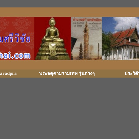
aradpra
พระจตุคามรามเทพ รุ่นต่างๆ
ประวัต