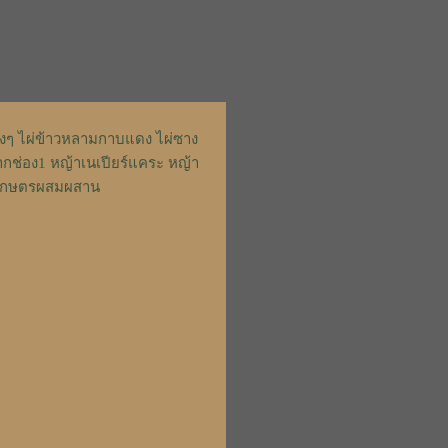
่างๆ ไผ่ข้าวหลามกาบแดง ไผ่ซาง
ากช่อง1 หญ้าเนเปียร์แคระ หญ้า
รักเกษตรผสมผสาน