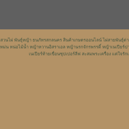
สวนไผ่ พันธุ์หญ้า ธนภัทรสกลนคร สินค้าเกษตรออนไลน์ ไผ่สายพันธุ์ต
หม่น หน่อไม้น้ำ หญ้าหวานอิสราเอล หญ้านรกจักรพรรดิ์ หญ้าเนเปียร์ป
เนเปียร์ท้ายเขื่อนซุปเปอร์ลีฟ สะสมพระเครื่อง แต่ใจ