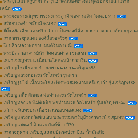
พระขุนแผนครูบาจันต๊ะ รุ่น2 วัดหนองช้างคืน สุดยอดขุนแผนภาค
เหนือ
พระผงพรายสมุทร พระผงกระดูกผี พ่อท่านเจิม วัดหอยราก
สร้อยประคำ หลักเมืองนคร
สีผึ้งหลักเมืองนครศรีฯ นับว่าเป็นของดีที่หายากของสายองค์พ่อจตุคาม
ราคาพระขุนแผน องค์นี้สวยจริงๆ
ใบปลิว หลวงพ่อกวย มนต์จินดามณี
พระปิดตาอาจารย์นำ วัดดอนศาลา รุ่นแรก
เสมาเจริญพรบน เนื้อนวะโลหะหน้ากากเงิน
เหรียญไข่เนื้อทองคำ พ่อท่านนวล รุ่นเจริญพร88
เหรียญหลวงพ่อนวล วัดไสหร้า รุ่นแรก
เหรียญรูปไข่ เนื้อนวะโลหะพิเศษผสมชนวนเหรียญเก่า รุ่นเจริญพร88
เหรียญเมล็ดฟักทอง พ่อท่านนวล วัดไสหล้า
เหรียญทองแดงไม่ตัดปีก พ่อท่านนวล วัดไสหร้า รุ่นเจริญพร๘๘
เสมาเจริญพรบน เนื้อชนวนขอบทองแดง
เหรียญหลวงพ่อวัดขันเงิน พระธรรมจารีมุนีวงศาจารย์ จ.ชุมพร
เหรียญแสตมป์ ผิวนวะ ยันต์ข้าง ปี30
ราคาจตุคาม เหรียญแสตมป์นาคปรก ปี32 น้ำมันเสือ