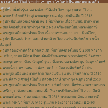
พระเครื่อง Thai Amulet เช่าบูชา โชว์แบ่งปัน สะสมตามหลัก
สากล
รูปหล่อนั่งบัวรุ่น1 หลวงพ่อฤาษีลิงดำ วัดท่าซุง รุ่นแรก ปี 2525
พระหลักร้อยพิธีใหญ่ พระผงสุพรรณ ปลุกเสกอินเดีย ปี 2518
รูปเหมือนหลวงพ่อคล้าย สข.1 พิมพ์กลาง เนื้อว่านผสมชานหมาก
สมเด็จองค์ปฐม วัดท่าซุง รุ่น 2 พระเครื่องยอดนิยมหลวงพ่อฤาษี
พระรูปเหมือนพ่อท่านคล้าย เนื้อว่านชานหมาก สข.1 พิมพ์ใหญ่
รูปเหมือนหล่อโบราณพ่อท่านคล้าย วัดสวนขัน พิมพ์หลังตรงเนื้อ
สัมฤทธิ์
รูปหล่อพ่อท่านคล้าย วัดสวนขัน พิมพ์หลังตรงใหญ่ ปี 2508 หายาก
เหรียญสามัคคีมีสุข ผ้ายันต์ธงพิชัยสงคราม หลวงพ่อฤาษี วัดท่าซุง
ตะกรุดมหาสะท้อน นำฤกษ์ รุ่น 2 ทิ้งทวน หลวงพ่อหนุน วัดพุทธโมกข์
พระเนื้อว่านชานหมาก พ่อท่านคล้าย วัดสวนขันพิมพ์จิ๋ว สข.1
พระรูปเหมือนพ่อท่านคล้าย วัดสวนขัน รุ่น สข.1พิมพ์กลาง ปี 2510
พระลีลาทุ่งเศรษฐี เนื้อดิน หลวงพ่อฤาษี วัดท่าซุง จ.อุทัยธานี 2518
พระรูปเหมือนพ่อท่านคล้าย ส.ข.1 พิมพ์กลาง เนื้อว่านผสมชานหมาก
เหรียญระฆังหลวงพ่อเกษม เนื้อเงิน รุ่นรพีพัฒนศักดิ์ ปี 2536 ดีแท้
พระผงไตรมาส หลวงพ่อเกษม ปี 2518 พระผงยอดนิยมมวลสารดี
พระนางพญา พิมพ์เข่าตรง รุ่นแรก พระอาจารย์ถนอม ปี 2496