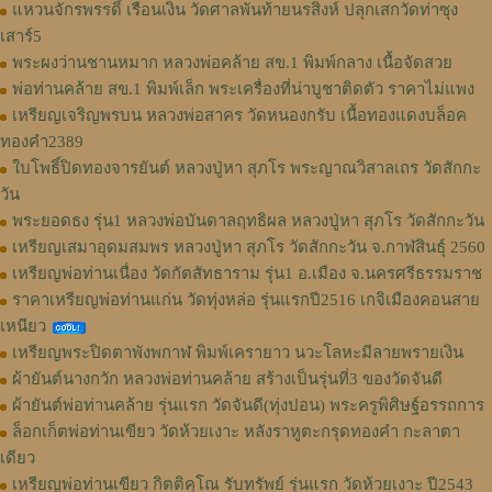
แหวนจักรพรรดิ์ เรือนเงิน วัดศาลพันท้ายนรสิงห์ ปลุกเสกวัดท่าซุง
เสาร์5
พระผงว่านชานหมาก หลวงพ่อคล้าย สข.1 พิมพ์กลาง เนื้อจัดสวย
พ่อท่านคล้าย สข.1 พิมพ์เล็ก พระเครื่องที่น่าบูชาติดตัว ราคาไม่แพง
เหรียญเจริญพรบน หลวงพ่อสาคร วัดหนองกรับ เนื้อทองแดงบล็อค
ทองคำ2389
ใบโพธิ์ปิดทองจารยันต์ หลวงปู่หา สุภโร พระญาณวิสาลเถร วัดสักกะ
วัน
พระยอดธง รุ่น1 หลวงพ่อบันดาลฤทธิผล หลวงปู่หา สุภโร วัดสักกะวัน
เหรียญเสมาอุดมสมพร หลวงปู่หา สุภโร วัดสักกะวัน จ.กาฬสินธุ์ 2560
เหรียญพ่อท่านเนื่อง วัดกัตสัทธาราม รุ่น1 อ.เมือง จ.นครศรีธรรมราช
ราคาเหรียญพ่อท่านแก่น วัดทุ่งหล่อ รุ่นแรกปี2516 เกจิเมืองคอนสาย
เหนียว
เหรียญพระปิดตาพังพกาฬ พิมพ์เครายาว นวะโลหะมีลายพรายเงิน
ผ้ายันต์นางกวัก หลวงพ่อท่านคล้าย สร้างเป็นรุ่นที่3 ของวัดจันดี
ผ้ายันต์พ่อท่านคล้าย รุ่นแรก วัดจันดี(ทุ่งปอน) พระครูพิศิษฐ์อรรถการ
ล็อกเก็ตพ่อท่านเขียว วัดห้วยเงาะ หลังราหูตะกรุดทองคำ กะลาตา
เดียว
เหรียญพ่อท่านเขียว กิตติคุโณ รับทรัพย์ รุ่นแรก วัดห้วยเงาะ ปี2543