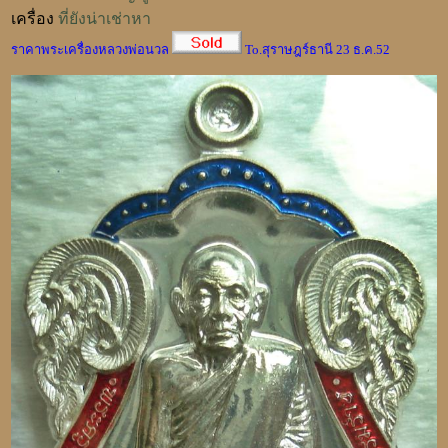
เครื่อง
ที่ยังน่าเช่าหา
ราคาพระเครื่องหลวงพ่อนวล
To.สุราษฎร์ธานี 23 ธ.ค.52