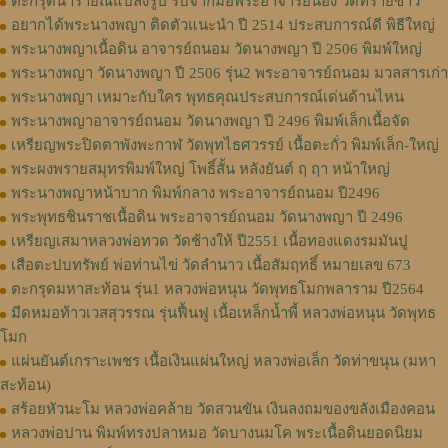
ตะกรุดนารายณ์แปลงรูป รับจากมือพระอาจารย์นอง วัดทรายขาว
อยากได้พระนางพญา ติดตัวแนะนำ ปี 2514 ประสบการณ์ดี พิธีใหญ่
พระนางพญาเนื้อดิน อาจารย์ถนอม วัดนางพญา ปี 2506 พิมพ์ใหญ่
พระนางพญา วัดนางพญา ปี 2506 รุ่น2 พระอาจารย์ถนอม มวลสารเก่า
พระนางพญา เหมาะกับใคร พุทธคุณประสบการณ์เด่นด้านไหน
พระนางพญาอาจารย์ถนอม วัดนางพญา ปี 2496 พิมพ์เล็กเนื้อจัด
เหรียญพระปิดตาพังพะกาฬ วัดพุทไธศวรรย์ เนื้อตะกั่ว พิมพ์เล็ก-ใหญ่
พระผงพรายสมุทรพิมพ์ใหญ่ โพธิ์สั้น หลังยันต์ ฤ ฤา หน้าใหญ่
พระนางพญาหน้าบาก พิมพ์กลาง พระอาจารย์ถนอม ปี2496
พระพุทธชินราชเนื้อดิน พระอาจารย์ถนอม วัดนางพญา ปี 2496
เหรียญเสมาหลวงพ่อทวด วัดช้างให้ ปี2551 เนื้อทองแดงรมมันปู
เสือตะปบทรัพย์ พ่อท่านไข่ วัดลำนาว เนื้อสัมฤทธิ์ หมายเลข 673
ตะกรุดมหาสะท้อน รุ่น1 หลวงพ่อหนุน วัดพุทธโมกพลาราม ปี2564
มีดหมอท้าวเวสสุวรรณ รุ่นฟื้นฟู เนื้อเหล็กน้ำพี้ หลวงพ่อหนุน​ วัด​พุทธ​
โมก​
แผ่นยันต์เกราะเพชร เนื้อเงินแผ่นใหญ่ หลวงพ่อเล็ก วัดท่าขนุน (มหา
สะท้อน)
สร้อยหัวนะโม หลวงพ่อคล้าย วัดสวนขัน เงินลงถมของขลังเมืองคอน
หลวงพ่อปาน พิมพ์ทรงปลาหมอ วัดบางนมโค พระเนื้อดินยอดนิยม