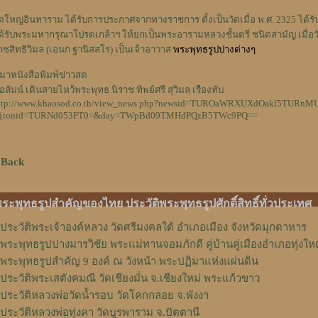
ัดใหญ่อินทาราม ได้รับการประกาศจากทางราชการ ตั้งเป็นวัดเมื่อ พ.ศ. 2325 ได้ร
ด้รับพระมหากรุณาโปรดเกล้าฯ ให้ยกเป็นพระอารามหลวงชั้นตรี ชนิดสามัญ เมื่อวัน
าชสิทธิวิมล (เอนก ฐานิสสโร) เป็นเจ้าอาวาส
พระพุทธรูปปางต่างๆ
ี่มาหนังสือพิมพ์ข่าวสด
อลัมน์ เดินสายไหว้พระพุทธ นิราช ทิพย์ศรี สุวิมล เรืองทับ
ttp://www.khaosod.co.th/view_news.php?newsid=TUROaWRXUXdOakl5TURnM
§ionid=TURNd053PT0=&day=TWpBd09TMHdPQzB5TWc9PQ==
 Back
ระพุทธรูปสำคัญของไทย ประวัติพระพุทธรูปศักดิ์สิทธิ์ทั่วประเทศ
ประวัติพระเจ้าองค์หลวง วัดศรีมงคลใต้ อำเภอเมือง จังหวัดมุกดาหาร
พระพุทธรูปปางมารวิชัย พระแม่ทานจอมภักดี คู่บ้านคู่เมืองอำเภอทุ่งให
พระพุทธรูปสำคัญ 9 องค์ ณ วังหน้า พระปฏิมาแห่งแผ่นดิน
ประวัติพระเสตังคมณี วัดเชียงมั่น จ.เชียงใหม่ พระแก้วขาว
ประวัติหลวงพ่อวัดน้ำรอบ วัดโคกกลอย จ.พังงา
ประวัติหลวงพ่อทุ่งคา วัดบูรพาราม จ.ปัตตานี