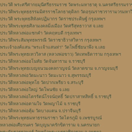
ประวัติ พระศรีศากยมุนีศรีธรรมราช วัดพระมหาธาตุ จ.นครศรีธรรมรา
ประวัติพระพุทธธรรมมิศรราชโลกธาตุดิลก วัดอรุณราชวรารามวรมหาว
ประวัติ พระพุทธสิหังคปฏิมากร วัดราชประดิษฐ์ กรุงเทพฯ
ประวัติพระพุทธศิลามงคลมิ่งเมือง วัดศรีสุทธาวาส จ.เลย
ประวัติหลวงพ่อแซกคำ วัดคฤหบดี กรุงเทพฯ
ประวัติพระสัมพุทธพรรณี วัดราชาธิวาสวิหาร กรุงเทพฯ
พระเจ้าองค์แสน "พระเจ้าแสนห่า" วัดโพธิ์ชัยนาพึง จ.เลย
ประวัติพระพุทธเทววิลาส (หลวงพ่อขาว) วัดเทพธิดาราม กรุงเทพฯ
ประวัติหลวงพ่ออโนทัย วัดจันทาราม จ.ราชบุรี
ประวัติพระพุทธเบญจนวมงคลกาญจน์ วัดลาดขาม จ.กาญจนบุรี
ประวัติหลวงพ่อวัดมะนาว วัดมะนาว จ.สุพรรณบุรี
ประวัติหลวงพ่อพุทโธ วัดปากเพรียว จ.สระบุรี
ประวัติหลวงพ่อใหญ่ วัดโพนชัย จ.เลย
ประวัติหลวงพ่อไตรรัตน์โรจน์ฤทธิ์ วัดปราสาทสิทธิ์ จ.ราชบุรี
ประวัติหลวงพ่อตามใจ วัดพญาไม้ จ.ราชบุรี
ประวัติหลวงพ่อคุ้ม วัดบางแตน จ.ปราจีนบุรี
ประวัติพระพุทธมหาธรรมราชา วัดไตรภูมิ จ.เพชรบูรณ์
หลวงพ่อเศียรนคร วัดบุญนาครักขิตาราม จ.นครนายก