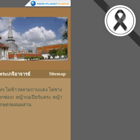
Sitemap
ิพระเกจิอาจารย์
่างๆ ไผ่ข้าวหลามกาบแดง ไผ่ซาง
ากช่อง1 หญ้าเนเปียร์แคระ หญ้า
รักเกษตรผสมผสาน