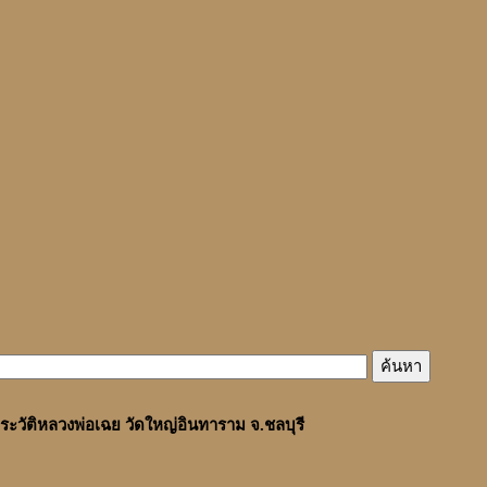
ระวัติหลวงพ่อเฉย วัดใหญ่อินทาราม จ.ชลบุรี