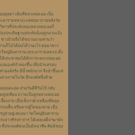
ยอยุธยา เดิมทีหลวงพ่อเฉย เป็น
(พระอารามหลวง) แต่ต่อมาภายหลังวัด
ะวิหารที่ประทับของหลวงพ่อเฉยก็
องประดิษฐานประทับนั่งอยู่กลางแจ้ง
ง ชาวบ้านจึงได้ขนานนามท่านว่า
านก็ไม่ได้บ่นได้ว่าอะไร ต่อมาชาว
วัดใหญ่อินทาราม (พระอารามหลวง) ตั้ง
พื่อให้ประชาชนได้สักการะหลวงพ่อเฉย
เฉยองค์จำลองขึ้น เพื่อนำแห่รอบ
าองค์จริง มีน้ำหนักมาก จึงนำขึ้นแห่
ล่างภายในวัด อีกองค์หนึ่งด้วย
่วยออดแอด สามวันดีสี่วันไข้ กลับ
ักจุดธูปเทียน ถวายเป็นลูกหลวงพ่อเฉย
งง่าย เมื่อเห็นว่าผ้าเหลืองที่คลุม
กจบสิ้น หรือหากผู้ใดของหาย เมื่อ
ารบูชาอยู่เสมอมา วัดใหญ่อินทาราม
ป็นพระยาวชิรปราการ ได้เคยเสด็จฯมาพัก
 ที่ประพฤติตนเป็นมิจฉาชีพ คิดมิชอบ