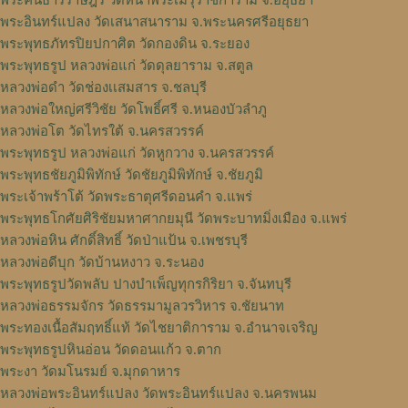
พระคันธารราษฎร์ วัดหน้าพระเมรุราชิการาม จ.อยุธยา
พระอินทร์แปลง วัดเสนาสนาราม จ.พระนครศรีอยุธยา
พระพุทธภัทรปิยปกาศิต วัดกองดิน จ.ระยอง
พระพุทธรูป หลวงพ่อแก่ วัดดุลยาราม จ.สตูล
หลวงพ่อดำ วัดช่องเเสมสาร จ.ชลบุรี
หลวงพ่อใหญ่ศรีวิชัย วัดโพธิ์ศรี จ.หนองบัวลำภู
หลวงพ่อโต วัดไทรใต้ จ.นครสวรรค์
พระพุทธรูป หลวงพ่อแก่ วัดหูกวาง จ.นครสวรรค์
พระพุทธชัยภูมิพิทักษ์ วัดชัยภูมิพิทักษ์ จ.ชัยภูมิ
พระเจ้าพร้าโต้ วัดพระธาตุศรีดอนคำ จ.แพร่
พระพุทธโกศัยศิริชัยมหาศากยมุนี วัดพระบาทมิ่งเมือง จ.แพร่
หลวงพ่อหิน ศักดิ์สิทธิ์ วัดป่าแป้น จ.เพชรบุรี
หลวงพ่อดีบุก วัดบ้านหงาว จ.ระนอง
พระพุทธรูปวัดพลับ ปางบำเพ็ญทุกรกิริยา จ.จันทบุรี
หลวงพ่อธรรมจักร วัดธรรมามูลวรวิหาร จ.ชัยนาท
พระทองเนื้อสัมฤทธิ์แท้ วัดไชยาติการาม จ.อำนาจเจริญ
พระพุทธรูปหินอ่อน วัดดอนแก้ว จ.ตาก
พระงา วัดมโนรมย์ จ.มุกดาหาร
หลวงพ่อพระอินทร์แปลง วัดพระอินทร์แปลง จ.นครพนม