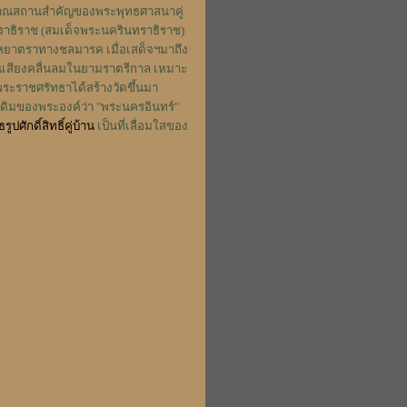
โบราณสถานสำคัญของพระพุทธศาสนาคู่
ินทราธิราช (สมเด็จพระนครินทราธิราช)
ยุหยาตราทางชลมารค เมื่อเสด็จฯมาถึง
ยินเสียงคลื่นลมในยามราตรีกาล เหมาะ
พระราชศรัทธาได้สร้างวัดขึ้นมา
ดิมของพระองค์ว่า "พระนครอินทร์"
ูปศักดิ์สิทธิ์คู่บ้าน
เป็นที่เลื่อมใสของ