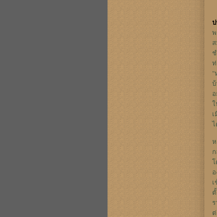
ป
พ
ส
ช
ท
"
บ
อ
ใ
เ
ไ
ห
ก
โ
อ
เ
ต
ร
ต