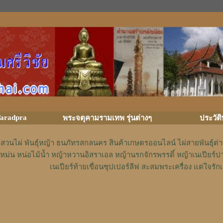
aradpra
พระจตุคามรามเทพ รุ่นต่างๆ
ประวัต
สวนไผ่ พันธุ์หญ้า ธนภัทรสกลนคร สินค้าเกษตรออนไลน์ ไผ่สายพันธุ์ต
หม่น หน่อไม้น้ำ หญ้าหวานอิสราเอล หญ้านรกจักรพรรดิ์ หญ้าเนเปียร์ป
เนเปียร์ท้ายเขื่อนซุปเปอร์ลีฟ สะสมพระเครื่อง แต่ใจ