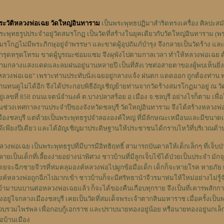
ระวัติหลวงพ่อเฉย วัดใหญ่อินทาราม
เป็นพระพุทธปฏิมาสำริดทรงเครื่อง ศิลปะสมั
ระพุทธรูปประจำอยู่วัดสมรโกฏ เป็นวัดที่สร้างในยุคเดียวกับวัดใหญ่อินทาราม 
มรโกฏไม่มีพระภิกษุอยู่จำพรรษา และขาดผู้อุปถัมภ์บำรุง จึงกลายเป็นวัดร้าง แล
ำรุดทรุดโทรม ขาดผู้บูรณะซ่อมแซม จึงผุพังไปตามกาลเวลา ทำให้หลวงพ่อเฉย ต้
่ามกลางแสงแดดและลมฝนอยู่นานหลายปี เป็นที่สังเวชต่อสายตาของผู้พบเห็นยิ่
หลวงพ่อเฉย" เพราะท่านประทับนั่งเฉยอยู่กลางแจ้ง ฝนตก แดดออก ถูกต้องท่าน ท่
้านทนดูไม่ได้อีก จึงได้ประกอบพิธีอัญเชิญย้ายท่านจากวัดร้างสมรโกฏมาอยู่ ณ 
ยู่เลขที่ 858 ถนนเจตน์จำนงค์ ต.บางปลาสร้อย อ.เมือง จ.ชลบุรี อย่างไรก็ตาม เ
นช่วงเทศกาลงานประจำปีของจังหวัดชลบุรี วัดใหญ่อินทาราม จึงได้สร้างหลวงพ่อ
มืองชลบุรี แต่ด้วยเป็นพระพุทธรูปจำลององค์ใหญ่ ที่มีลักษณะเหมือนและมีขนาดเท่
ด้เพียงปีเดียว และได้อัญเชิญมาประดิษฐานให้ประชาชนได้กราบไหว้ที่บริเวณด้าน
ลวงพ่อเฉย เป็นพระพุทธรูปที่มีบารมีอิทธิฤทธิ์ สามารถบันดาลให้เด็กเล็กๆ ที่เจ็บป
ลายเป็นเด็กที่เลี้ยงง่ายอย่างน่าพิศวง ชาวบ้านที่มีลูกเจ็บไข้ได้ป่วยเป็นประจำ ม
ดยจะฉีกชายจีวรที่ห่มคลุมองค์หลวงพ่อไปผูกข้อมือเด็ก เด็กก็จะหายโรค หายภัย เลี้ย
งค์หลวงพ่อถูกฉีกไปมากเข้า ชาวบ้านก็จะมีศรัทธานำจีวรมาห่มให้ใหม่อย่างไม่รู้จั
ข้ามาบนบานต่อหลวงพ่อเฉยแล้ว ก็จะได้ของคืนเกือบทุกราย จึงเป็นที่เคารพสักก
ั้งอยู่ใจกลางเมืองชลบุรี เคยเป็นวัดที่สมเด็จพระเจ้าตากสินมหาราช เมื่อครั้งเ
วบรวมไพร่พล เพื่อกอบกู้เอกราช และปราบนายทองอยู่น้อย หรือนายทองอยู่นกเล็ก
่อบ้านเมือง