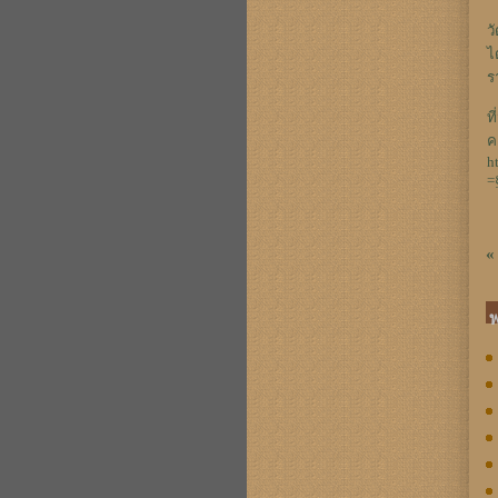
ว
ไ
ร
ท
ค
h
=
«
พ