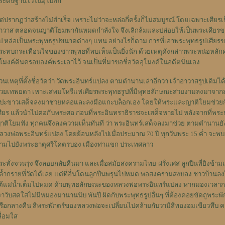
ระดิษฐานไว้ในอุโบสถ
ต่ปรากฏว่าสร้างไม่สำเร็จ เพราะไม่ว่าจะหล่อกี่ครั้งก็ไม่สมบูรณ์ โดยเฉพาะเศียร
าวาส ตลอดจนญาติโยมพากันหมดกำลังใจ จึงเลิกล้มและปล่อยให้เป็นพระเศียรขาดอ
ป หล่อเป็นพระพุทธรูปขนาดต่างๆ แทน อย่างไรก็ตาม การที่เอาพระพุทธรูปเศียรข
ระทบกระเทือนใจของชาวพุทธที่พบเห็นเป็นยิ่งนัก ด้วยเหตุดังกล่าวพระหน่อหลักค
ุโมงค์ดินครอบองค์พระเอาไว้ จนเป็นที่มาขอชื่อวัดอุโมงค์ในอดีตนั่นเอง
่วนเหตุที่ตั้งชื่อวัดว่า วัดพระอินทร์แปลง ตามตำนานเล่าอีกว่า เจ้าอาวาสรูปเดิมได
้วยเทพยดา เหาะเสพมโหรีแห่เศียรพระพุทธรูปที่มีพุทธลักษณะสวยงามลงมาจาก
ีปะขาวเสด็จลงมาช่วยหล่อและลงมือแกะบล็อกเอง โดยให้พระและญาติโยมช่วยกัน
ศียร แล้วนำไปต่อกับพระศอ ก่อนที่พระอินทราธิราชจะเสด็จหายไป
หลังจากที่พระห
าติโยมฟัง ทุกคนจึงลงความเห็นทันที ว่า พระอินทร์เสด็จลงมาช่วย ตามตำนานยัง
ลวงพ่อพระอินทร์แปลง โดยย้อนหลังไปเมื่อประมาณ 70 ปี ทุกวันพระ 15 ค่ำ จะพ
้ามไปยังพระธาตุศรีโคตรบอง เมืองท่าแขก ประเทศลาว
ระทั่งจวนรุ่ง จึงลอยกลับคืนมา และเมื่อสมัยสงครามไทย-ฝรั่งเศส ลูกปืนที่ยิงข้
ล้ำกรายที่วัดได้เลย แต่ที่อื่นโดนลูกปืนพรุนไปหมด พอสงครามสงบลง ชาวบ้านลง
ต้แม่น้ำเต็มไปหมด ด้วยพุทธลักษณะของหลวงพ่อพระอินทร์แปลง หากมองเวลากลา
งาวับสดใสไม่มีหมองมานานนับ พันปี ผิดกับพระพุทธรูปอื่นๆ ที่ต้องคอยขัดถูพระพ
รือกลางคืน สีพระพักตร์ของหลวงพ่อจะเปลี่ยนไปคล้ายกับว่ามีสีทองอมเขียวทึบ ค
ลื่อมใส