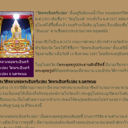
"วัดพระอินทร์แปลง"
ตั้งอยู่ริมฝั่งแม่น้ำโขง ถนนสุนทรวิจิ
พ.ศ.2393 เดิมชื่อว่า "วัดอุโมงค์" กระทั่งใน พ.ศ.1637 สมัยเ
อุโมงค์ได้รื้อทิ้งแล้ว จนสร้างเป็นสิม (อุโบสถ) จึงเปลี่ยนชื่
"อินแปง" ตามชื่อพระประธานมาหลายยุคสมัย
จนมาถึงในปี พ.ศ.2470 กรมการศาสนา มีการสำรวจวัดทั่วรา
ทำเนียบวัด โดยให้ใช้ชื่อว่า "วัดพระอินทร์แปลง" ตั้งแต่ปี
วิสุงคามสีมาเมื่อวันที่ 14 สิงหาคม 2485 โดยมีพระครูอิน
หลวงพ่อพระอินทร์
ในอุโบสถวัด มี
พระพุทธรูปประธานศักดิ์สิทธิ์
มีนามเรียกขาน
แปลง วัดพระอินทร์
พระพุทธรูป
ที่มีพุทธลักษณะที่สวยงาม และมีประวัติการสร
แปลง จ.นครพนม
ระวัติหลวงพ่อพระอินทร์แปลง วัดพระอินทร์แปลง จ.นครพนม
นช่วง 10 กว่าปีที่ผ่านมา พบว่า มีพวกมารศาสนาและมิจฉาชีพจำนวนมาก พยาย
ูป จนเป็นเหตุให้เมื่อเสร็จกิจของสงฆ์ภายในวัดแล้ว ประตูอุโบสถจะถูกปิดลงในทั
รือบนบาน เป็นไปด้วยความยากลำบาก ส่งผลให้คนรุ่นหลังแทบไม่ทราบเลยว่า มีพ
ระดิษฐานอยู่ ณ ที่วัดแห่งนี้
หลวงพ่อพระอินทร์แปลง" เป็นพระพุทธรูปทองสัมฤทธิ์ ปางมารวิชัย ตามตำนานเล่า
ำ อดีตเจ้าอาวาสรูปที่ 1 มีความประสงค์จะจัดสร้างพระประธาน ขนาดหน้าตักกว้าง 59