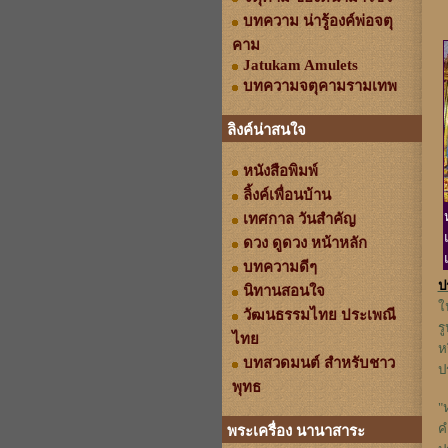
บทความ น่ารู้องค์พ่อจตุ
คาม
Jatukam Amulets
บทความจตุคามรามเทพ
ลิงค์น่าสนใจ
หนังสือพิมพ์
ลิ้งค์เพื่อนบ้าน
เทศกาล วันสำคัญ
ดวง ดูดวง หน้าหลัก
บทความดีๆ
ป
นิทานสอนใจ
ใ
วัฒนธรรมไทย ประเพณี
ร
ไทย
ห
บทสวดมนต์ สำหรับชาว
ป
พุทธ
"
ค
พระเครื่อง นานาสาระ