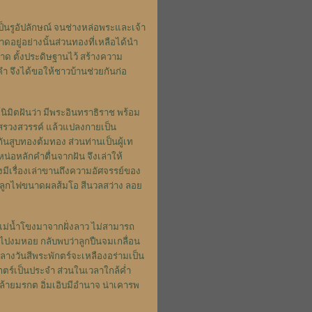
เป็นรูอัปลักษณ์ จนช่างหล่อพระและเจ้า
ยู่อย่างนั้นส่วนทองที่เหลือได้นำ
าด ตั้งประดิษฐานไว้ สร้างความ
ำ จึงได้ขอให้ชาวบ้านช่วยกันก่อ
้นิมิตฝันว่า มีพระอินทราธิราช พร้อม
สรวงสวรรค์ แล้วแปลงกายเป็น
สูบทองต้มทอง ส่วนท่านเป็นผู้เท
น่อหลักคำตื่นจากฝัน จึงเล่าให้
มีเรื่องเล่าขานถึงความอัศจรรย์ของ
บลูกไฟขนาดผลส้มโอ สีนวลสว่าง ลอย
ามแม่น้ำโขงมาจากฝั่งลาว ไม่สามารถ
ไปงมหอย กลับพบว่าลูกปืนจมเกลื่อน
งวันสีพระพักตร์จะเหลืองอร่ามเป็น
ักตร์เป็นประจำ
ส่วนในเวลาใกล้ค่ำ
ล้ายมรกต อิ่มเอิบมีอำนาจ น่าเคารพ