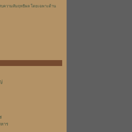
ระสบความสัมฤทธิผล โดยเฉพาะด้าน
ญ่
ช
ิหาร