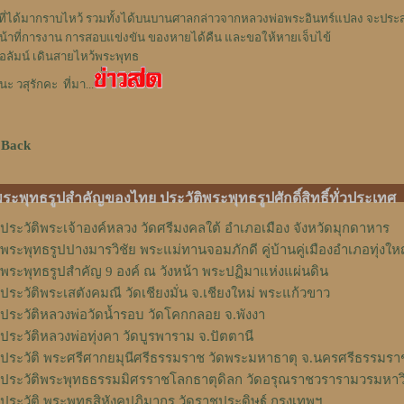
ู้ที่ได้มากราบไหว้ รวมทั้งได้บนบานศาลกล่าวจากหลวงพ่อพระอินทร์แปลง จะป
น้าที่การงาน การสอบแข่งขัน ของหายได้คืน และขอให้หายเจ็บไข้
อลัมน์ เดินสายไหว้พระพุทธ
นะ วสุรักคะ ที่มา...
 Back
ระพุทธรูปสำคัญของไทย ประวัติพระพุทธรูปศักดิ์สิทธิ์ทั่วประเทศ
ประวัติพระเจ้าองค์หลวง วัดศรีมงคลใต้ อำเภอเมือง จังหวัดมุกดาหาร
พระพุทธรูปปางมารวิชัย พระแม่ทานจอมภักดี คู่บ้านคู่เมืองอำเภอทุ่งให
พระพุทธรูปสำคัญ 9 องค์ ณ วังหน้า พระปฏิมาแห่งแผ่นดิน
ประวัติพระเสตังคมณี วัดเชียงมั่น จ.เชียงใหม่ พระแก้วขาว
ประวัติหลวงพ่อวัดน้ำรอบ วัดโคกกลอย จ.พังงา
ประวัติหลวงพ่อทุ่งคา วัดบูรพาราม จ.ปัตตานี
ประวัติ พระศรีศากยมุนีศรีธรรมราช วัดพระมหาธาตุ จ.นครศรีธรรมรา
ประวัติพระพุทธธรรมมิศรราชโลกธาตุดิลก วัดอรุณราชวรารามวรมหาว
ประวัติ พระพุทธสิหังคปฏิมากร วัดราชประดิษฐ์ กรุงเทพฯ