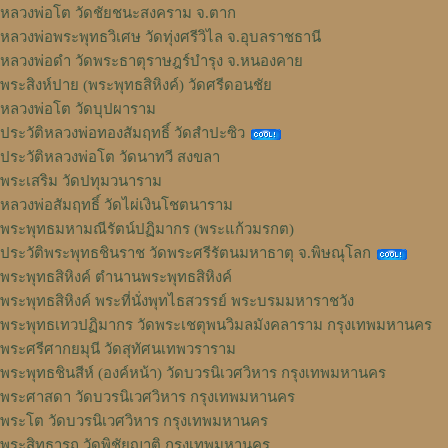
หลวงพ่อโต วัดชัยชนะสงคราม จ.ตาก
หลวงพ่อพระพุทธวิเศษ วัดทุ่งศรีวิไล จ.อุบลราชธานี
หลวงพ่อดำ วัดพระธาตุราษฎร์บำรุง จ.หนองคาย
พระสิงห์ปาย (พระพุทธสิหิงค์) วัดศรีดอนชัย
หลวงพ่อโต วัดบุปผาราม
ประวัติหลวงพ่อทองสัมฤทธิ์ วัดสำปะซิว
ประวัติหลวงพ่อโต วัดนาทวี สงขลา
พระเสริม วัดปทุมวนาราม
หลวงพ่อสัมฤทธิ์ วัดไผ่เงินโชตนาราม
พระพุทธมหามณีรัตน์ปฏิมากร (พระแก้วมรกต)
ประวัติพระพุทธชินราช วัดพระศรีรัตนมหาธาตุ จ.พิษณุโลก
พระพุทธสิหิงค์ ตำนานพระพุทธสิหิงค์
พระพุทธสิหิงค์ พระที่นั่งพุทไธสวรรย์ พระบรมมหาราชวัง
พระพุทธเทวปฏิมากร วัดพระเชตุพนวิมลมังคลาราม กรุงเทพมหานคร
พระศรีศากยมุนี วัดสุทัศนเทพวราราม
พระพุทธชินสีห์ (องค์หน้า) วัดบวรนิเวศวิหาร กรุงเทพมหานคร
พระศาสดา วัดบวรนิเวศวิหาร กรุงเทพมหานคร
พระโต วัดบวรนิเวศวิหาร กรุงเทพมหานคร
พระสิทธารถ วัดพิชัยญาติ กรุงเทพมหานคร