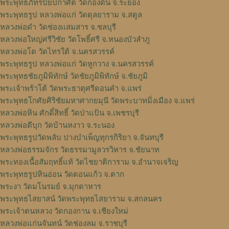
พระพุทธภัทรปิยปกาศิต วัดกองดิน จ.ระยอง
พระพุทธรูป หลวงพ่อแก่ วัดดุลยาราม จ.สตูล
หลวงพ่อดำ วัดช่องเเสมสาร จ.ชลบุรี
หลวงพ่อใหญ่ศรีวิชัย วัดโพธิ์ศรี จ.หนองบัวลำภู
หลวงพ่อโต วัดไทรใต้ จ.นครสวรรค์
พระพุทธรูป หลวงพ่อแก่ วัดหูกวาง จ.นครสวรรค์
พระพุทธชัยภูมิพิทักษ์ วัดชัยภูมิพิทักษ์ จ.ชัยภูมิ
พระเจ้าพร้าโต้ วัดพระธาตุศรีดอนคำ จ.แพร่
พระพุทธโกศัยศิริชัยมหาศากยมุนี วัดพระบาทมิ่งเมือง จ.แพร่
หลวงพ่อหิน ศักดิ์สิทธิ์ วัดป่าแป้น จ.เพชรบุรี
หลวงพ่อดีบุก วัดบ้านหงาว จ.ระนอง
พระพุทธรูปวัดพลับ ปางบำเพ็ญทุกรกิริยา จ.จันทบุรี
หลวงพ่อธรรมจักร วัดธรรมามูลวรวิหาร จ.ชัยนาท
พระทองเนื้อสัมฤทธิ์แท้ วัดไชยาติการาม จ.อำนาจเจริญ
พระพุทธรูปหินอ่อน วัดดอนแก้ว จ.ตาก
พระงา วัดมโนรมย์ จ.มุกดาหาร
พระพุทธไสยาสน์ วัดพระพุทธไสยาราม จ.สกลนคร
พระเจ้าตนหลวง วัดกองกาน จ.เชียงใหม่
หลวงพ่อแก่นจันทน์ วัดช่องลม จ.ราชบุรี