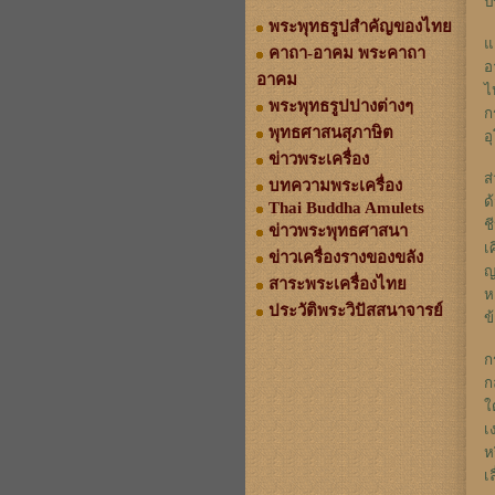
ป
พระพุทธรูปสำคัญของไทย
แ
คาถา-อาคม พระคาถา
อ
อาคม
ไ
พระพุทธรูปปางต่างๆ
ก
พุทธศาสนสุภาษิต
อ
ข่าวพระเครื่อง
ส
บทความพระเครื่อง
ด
Thai Buddha Amulets
ช
ข่าวพระพุทธศาสนา
เ
ข่าวเครื่องรางของขลัง
ญ
สาระพระเครื่องไทย
ห
ประวัติพระวิปัสสนาจารย์
ข
ก
ก
ใ
เ
ห
เ