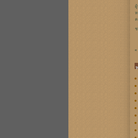
ผ
ห
ค
ช
«
พ