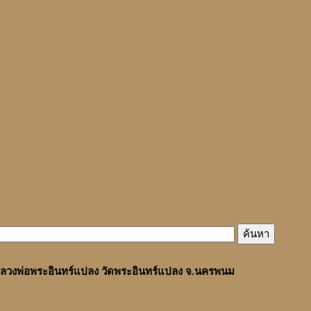
ลวงพ่อพระอินทร์แปลง วัดพระอินทร์แปลง จ.นครพนม