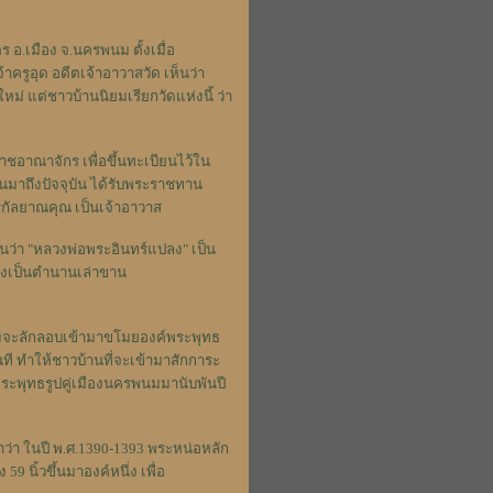
ตร อ.เมือง จ.นครพนม ตั้งเมื่อ
จ้าครูอุด อดีตเจ้าอาวาสวัด เห็นว่า
อใหม่ แต่ชาวบ้านนิยมเรียกวัดแห่งนี้ ว่า
ชอาณาจักร เพื่อขึ้นทะเบียนไว้ใน
นั้นมาถึงปัจจุบัน ได้รับพระราชทาน
ทรกัลยาณคุณ เป็นเจ้าอาวาส
ว่า "หลวงพ่อพระอินทร์แปลง" เป็น
้างเป็นตำนานเล่าขาน
ามจะลักลอบเข้ามาขโมยองค์พระพุทธ
นที ทำให้ชาวบ้านที่จะเข้ามาสักการะ
ระพุทธรูปคู่เมืองนครพนมมานับพันปี
ว่า ในปี พ.ศ.1390-1393 พระหน่อหลัก
 นิ้วขึ้นมาองค์หนึ่ง เพื่อ