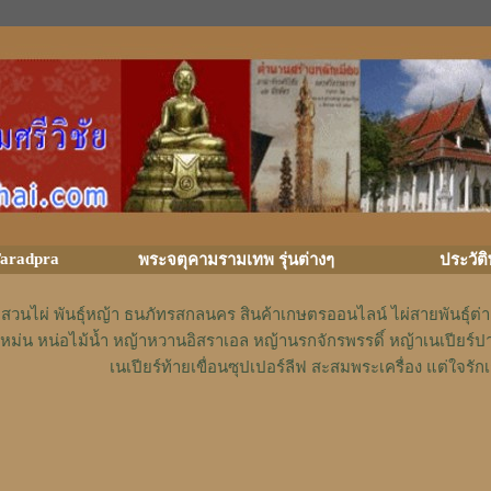
aradpra
พระจตุคามรามเทพ รุ่นต่างๆ
ประวัต
สวนไผ่ พันธุ์หญ้า ธนภัทรสกลนคร สินค้าเกษตรออนไลน์ ไผ่สายพันธุ์ต
หม่น หน่อไม้น้ำ หญ้าหวานอิสราเอล หญ้านรกจักรพรรดิ์ หญ้าเนเปียร์ป
เนเปียร์ท้ายเขื่อนซุปเปอร์ลีฟ สะสมพระเครื่อง แต่ใจ