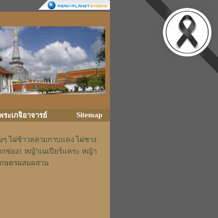
Sitemap
ิพระเกจิอาจารย์
่างๆ ไผ่ข้าวหลามกาบแดง ไผ่ซาง
ากช่อง1 หญ้าเนเปียร์แคระ หญ้า
รักเกษตรผสมผสาน