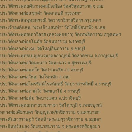
ประวัติพระพุทธศิลามงคลมิ่งเมือง วัดศรีสุทธาวาส จ.เลย
ประวัติหลวงพ่อแซกคำ วัดคฤหบดี กรุงเทพฯ
ประวัติพระสัมพุทธพรรณี วัดราชาธิวาสวิหาร กรุงเทพฯ
พระเจ้าองค์แสน "พระเจ้าแสนห่า" วัดโพธิ์ชัยนาพึง จ.เลย
ประวัติพระพุทธเทววิลาส (หลวงพ่อขาว) วัดเทพธิดาราม กรุงเทพฯ
ประวัติหลวงพ่ออโนทัย วัดจันทาราม จ.ราชบุรี
ประวัติหลวงพ่อเฉย วัดใหญ่อินทาราม จ.ชลบุรี
ประวัติพระพุทธเบญจนวมงคลกาญจน์ วัดลาดขาม จ.กาญจนบุรี
ประวัติหลวงพ่อวัดมะนาว วัดมะนาว จ.สุพรรณบุรี
ประวัติหลวงพ่อพุทโธ วัดปากเพรียว จ.สระบุรี
ประวัติหลวงพ่อใหญ่ วัดโพนชัย จ.เลย
ประวัติหลวงพ่อไตรรัตน์โรจน์ฤทธิ์ วัดปราสาทสิทธิ์ จ.ราชบุรี
ประวัติหลวงพ่อตามใจ วัดพญาไม้ จ.ราชบุรี
ประวัติหลวงพ่อคุ้ม วัดบางแตน จ.ปราจีนบุรี
ประวัติพระพุทธมหาธรรมราชา วัดไตรภูมิ จ.เพชรบูรณ์
หลวงพ่อเศียรนคร วัดบุญนาครักขิตาราม จ.นครนายก
พระคันธารราษฎร์ วัดหน้าพระเมรุราชิการาม จ.อยุธยา
พระอินทร์แปลง วัดเสนาสนาราม จ.พระนครศรีอยุธยา