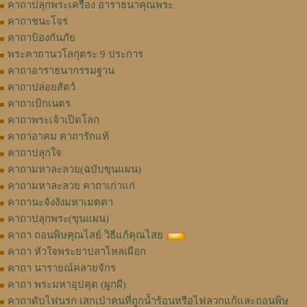
คาถาปลุกพระเครื่อง อาราธนาคุณพระ
คาถาชนะโจร
คาถาป้องกันภัย
พระคาถานวโลกุตระ 9 ประการ
คาถาอาราธนากรรมฐาน
คาถาปล่อยสัตว์
คาถาเบิกเนตร
คาถาพระเจ้าเปิดโลก
คาถาอาคม คาถารักแท้
คาถาปลุกใจ
คาถามหาละลวย(ฉบับขุนแผน)
คาถามหาละลวย คาถาเก่าแก่
คาถานะจังงังมหาเมตตา
คาถาปลุกพระ(ขุนแผน)
คาถา ถอนพิษคุณไสย์ วิธีแก้คุณไสย
คาถา หัวใจพระยาปลาไหลเผือก
คาถา นารายณ์คลายจักร
คาถา พระมหาอุปคุต (ผูกผี)
คาถาดับไฟนรก เสกเป่าคนที่ถูกน้ำร้อนหรือไฟลวกแก้และถอนพิษ