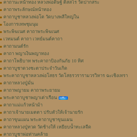
คาถานะหน้าทอง หลวงพ่อดิษฐ์ ติสสโร วัดปากสระ
คาถาพระลักษณ์หน้าทอง
คาถาบูชาหลวงพ่อโต วัดบางพลีใหญ่ใน
โองการเทพชุมนุม
พระพิฆเนศ คาถาพระพิฆเนศ
เวทมนต์ คาถา เวทย์มนต์คาถา
คาถามนต์รัก
คาถา พญาเงินพญาทอง
คาถาโพธิบาท พระคาถาป้องกันภัย 10 ทิศ
คาถาบูชาดวงชะตาประจำวันเกิด
พระคาถาบูชาหลวงพ่อโสธร วัดโสธรวรารามวรวิหาร ฉะเชิงเทรา
คาถาหลวงปู่มั่น
คาถาพญายม คาถาพระยายม
พระคาถาบูชาพญาเต่าเรือน
คาถาแม่แก้วหน้าม้า
คาถาเจ้านายเมตตา ปรับตัวให้เจ้านายรัก
คาถาขุนแผน พระคาถาบูชาขุนแผน
คาถาหลวงปู่ทวด วัดช้างให้ เหยียบน้ำทะเลจืด
คาถาบูชาพ่อท่านคล้าย