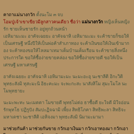
คาถาแม่นางกวัก
ตั้งนะโม ๓ จบ
โอมปู่เจ้าเขาเขียวมีลูกสาวคนเดียว ชื่อว่า
แม่นางกวัก
หญิงเห็นหญิง
รัก ชายเห็นชายรัก อยู่ทุกถ้วนหน้า
เอหิมามะมะ อาคัจเฉยยะ อาคัจฉาหิ เอหิมามะมะ จะค้าขายก็ขอให้
เป็นเศรษฐี หนึ่งปีให้เป็นพ่อค้าสำเภาทอง จะค้าเงินขอให้เงินเข้ามาก
อง จะค้าทองขอให้ไหลมาเทมาเต็มบ้านเต็มเรือน จะค้าขายสิ่งหนึ่ง
ประการใด ขอให้ซื้อง่ายขายคล่อง ขอให้ซื้อง่ายขายดี ขอให้เป็น
เศรษฐี มหาเศรษฐี
อาคัจเฉยยะ อาคัจฉาหิ เอหิมามะมะ นะมะอะอุ นะชาลีติ อิกะวิติ
พุทธะสังมิ ทุสะมะนิ อิธะคะมะ จะพะกะสะ นาสังสิโม สุมะโมโล นะ
โมพุทธายะ
นะมะพะทะ นะเมตตา โมขายดี พุทธไม่ต่อ ธาซื้อดี ยะใจดี มิใจอ่อน
รักพุทโธ ปฏิรูปัง สัมปะฏิจฉามิ เพี้ยง สิทธิโภคา สิทธิพะลา สิทธิจะ
มหาเดชา นะชาลีติ เอหิจงมา พุทธะสังมิ นิมามะมามา
มาช่วยกันค้า มาช่วยกันขาย กวักเอาเงินมา กวักเอาทองมา กวักเอา