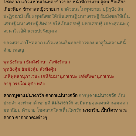
โชคลาภ แก้วแหวนเงินทองข้าวของ หน้าที่การงาน ผู้คน ชื่อเสียง
เกียรติยศ ข้าทาสหญิงชายมา
มาด้วยนะโมพุทธายะ ปฏิรูปัง สัม
ปะฏิจฉามิ เพี้ยง พุทธังขอให้เป็นเศรษฐี มหาเศรษฐี ธัมมังขอให้เป็น
เศรษฐี มหาเศรษฐี สังฆังขอให้เป็นเศรษฐี มหาเศรษฐี เตชะสุเนมะภู
จะนาวิเวอิติ นะเยปะรังยุตเต
ขอจงนำเอาโชคลาภ แก้วแหวนเงินทองข้าวของ มาสู่ในสถานที่นี้
ด้วย เทอญ
พุทธังรักษา ธัมมังรักษา สังฆังรักษา
พุทธังคุ้ม ธัมมังคุ้ม สังฆังคุ้ม
เอหิพุทธานุภาเวนะ เอหิธัมมานุภาเวนะ เอหิสังฆานุภาเวนะ
อายุ วรรโณ สุขัง พลัง
คาถาบูชาแม่นางกวัก คาถาแม่นางกวัก
การบูชา
แม่นางกวัก
เป็น
ประจำ จะทำมาค้าขายดี
แม่นางกวัก
จะมีพุทธคุณเด่นด้านเมตตา
พระ
มหานิยม ค้าขาย โชคลาภใครเห็นใครรัก
นางกวัก..เป็นใคร?
คาถา
คาถาอาคมต่างๆ