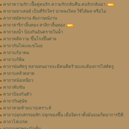
คาถาความรัก เนื้อคู่คนรัก ความรักกลับคืน คนรักกลับมา
คาถามหาเสน่ห์ เป็นที่รักใคร่ น่าหลงใหล ใช้ได้ผล หรือไม่
คาถาสมัครงาน สัมภาษณ์งาน
คาถาสาริกาลิ้นทอง สาลิกาลิ้นทอง
คาถาลงน้ำ ป้องกันอันตรายในน้ำ
คาถาคดีความ ขึ้นโรงขึ้นศาล
คาถากันไฟและขโมย
คาถาแก้อาคม
คาถาแก้พิษ
คาถาข่มศัตรู หลายคนอาจจะมีคนคิดร้ายและต้องการไล่ศัตรู
คาถาแคล้วคลาด
คาถาหนังเหนียว
คาถาคับขัน
คาถาป้องกันตัว
คาถากันสุนัข
คาถาสวดห้ามบาปเคราะห์
คาถาปลุกเสกรอยสัก ปลุกของขึ้น เมื่อจิตเราตั้งมั่นจนเกิดอาการปีติ
คาถาไล่เปรต
คาถาบูชาพระบัวเข็ม