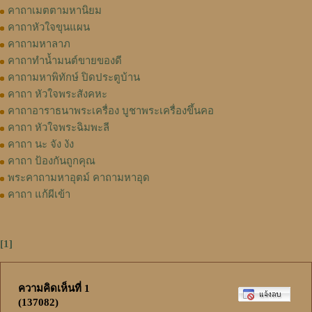
คาถาเมตตามหานิยม
คาถาหัวใจขุนแผน
คาถามหาลาภ
คาถาทำน้ำมนต์ขายของดี
คาถามหาพิทักษ์ ปิดประตูบ้าน
คาถา หัวใจพระสังคหะ
คาถาอาราธนาพระเครื่อง บูชาพระเครื่องขึ้นคอ
คาถา หัวใจพระฉิมพะลี
คาถา นะ จัง งัง
คาถา ป้องกันถูกคุณ
พระคาถามหาอุตม์ คาถามหาอุด
คาถา แก้ผีเข้า
[1]
ความคิดเห็นที่ 1
(137082)