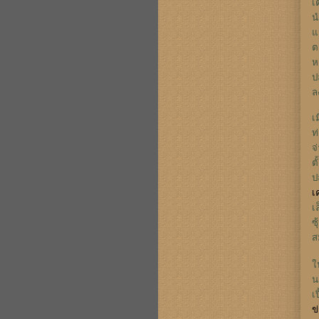
เ
น
แ
ต
ห
ป
ล
เ
ท
จ
ต
ป
เ
เ
ซ
ส
ใ
น
เ
ข