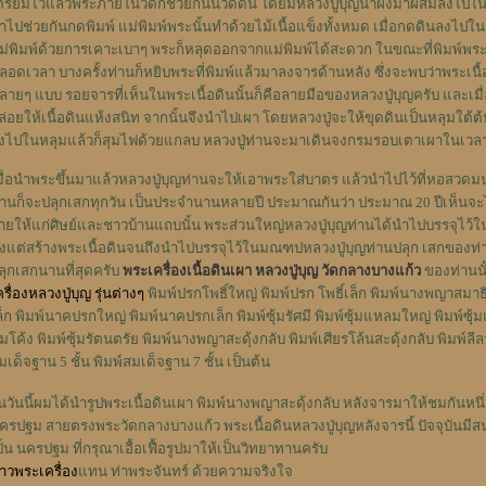
ตรียมไว้แล้วพระภายในวัดก็ช่วยกันนวดดิน โดยมีหลวงปู่บุญนำผงมาผสมลงไปในเนื้
ำไปช่วยกันกดพิมพ์ แม่พิมพ์พระนั้นทำด้วยไม้เนื้อแข็งทั้งหมด เมื่อกดดินลงไ
ม่พิมพ์ด้วยการเคาะเบาๆ พระก็หลุดออกจากแม่พิมพ์ได้สะดวก ในขณะที่พิมพ์พระอยู
ลอดเวลา บางครั้งท่านก็หยิบพระที่พิมพ์แล้วมาลงจารด้านหลัง ซึ่งจะพบว่าพระเน
ลายๆ แบบ รอยจารที่เห็นในพระเนื้อดินนั้นก็คือลายมือของหลวงปู่บุญครับ และเมื่
ล่อยให้เนื้อดินแห้งสนิท จากนั้นจึงนำไปเผา โดยหลวงปู่จะให้ขุดดินเป็นหลุมใต้ต
งไปในหลุมแล้วก็สุมไฟด้วยแกลบ หลวงปู่ท่านจะมาเดินจงกรมรอบเตาเผาในเวลา
มื่อนำพระขึ้นมาแล้วหลวงปู่บุญท่านจะให้เอาพระใส่บาตร แล้วนำไปไว้ที่หอสวด
่านก็จะปลุกเสกทุกวัน เป็นประจำนานหลายปี ประมาณกันว่า ประมาณ 20 ปีเห็นจะ
่ายให้แก่ศิษย์และชาวบ้านแถบนั้น พระส่วนใหญ่หลวงปู่บุญท่านได้นำไปบรรจุไว
ั้งแต่สร้างพระเนื้อดินจนถึงนำไปบรรจุไว้ในมณฑปหลวงปู่บุญท่านปลุก เสกของท่านท
ลุกเสกนานที่สุดครับ
พระเครื่องเนื้อดินเผา หลวงปู่บุญ วัดกลางบางแก้ว
ของท่านนั้
ครื่องหลวงปู่บุญ รุ่นต่างๆ
พิมพ์ปรกโพธิ์ใหญ่ พิมพ์ปรก โพธิ์เล็ก พิมพ์นางพญาสม
ล็ก พิมพ์นาคปรกใหญ่ พิมพ์นาคปรกเล็ก พิมพ์ซุ้มรัศมี พิมพ์ซุ้มแหลมใหญ่ พิมพ์ซุ้
ุ้มโค้ง พิมพ์ซุ้มรัตนตรัย พิมพ์นางพญาสะดุ้งกลับ พิมพ์เศียรโล้นสะดุ้งกลับ พิมพ์ลีล
มเด็จฐาน 5 ชั้น พิมพ์สมเด็จฐาน 7 ชั้น เป็นต้น
นวันนี้ผมได้นำรูปพระเนื้อดินเผา พิมพ์นางพญาสะดุ้งกลับ หลังจารมาให้ชมกันหนึ่งอ
ครปฐม สายตรงพระวัดกลางบางแก้ว พระเนื้อดินหลวงปู่บุญหลังจารนี้ ปัจจุบันม
ปิ้น นครปฐม ที่กรุณาเอื้อเฟื้อรูปมาให้เป็นวิทยาทานครับ
่าวพระเครื่อง
แทน ท่าพระจันทร์ ด้วยความจริงใจ