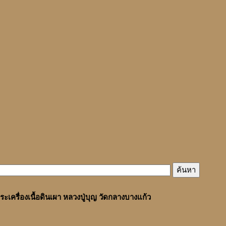
ระเครื่องเนื้อดินเผา หลวงปู่บุญ วัดกลางบางแก้ว