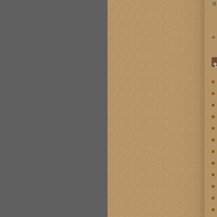
ห
«
ข