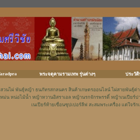
aradpra
พระจตุคามรามเทพ รุ่นต่างๆ
ประวัต
สวนไผ่ พันธุ์หญ้า ธนภัทรสกลนคร สินค้าเกษตรออนไลน์ ไผ่สายพันธุ์ต
หม่น หน่อไม้น้ำ หญ้าหวานอิสราเอล หญ้านรกจักรพรรดิ์ หญ้าเนเปียร์ป
เนเปียร์ท้ายเขื่อนซุปเปอร์ลีฟ สะสมพระเครื่อง แต่ใจ