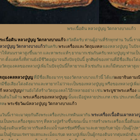
พระเนื้อดิน หลวงปู่บุญ วัดกลางบางแก้ว
ระเนื้อดิน หลวงปู่บุญ วัดกลางบางแก้ว
สวัสดีครับ ท่านผู้อ่านที่รักทุกท่าน วันนี้เ
ลวงปู่บุญ วัดกลางบางแก้ว
กันครับ
พระเครื่องและวัตถุมงคล
ของหลวงปู่บุญ ในปัจจ
ำให้สนนราคาสูงขึ้นมาก และหาพระแท้ๆ ยากมากเช่นกันครับ หลวงปู่บุญ ท่านเป็นพ
ก ตั้งแต่ครั้งที่ท่านยังมีชีวิตอยู่มาจนถึงปัจจุบันนี้ ลูกศิษย์ของท่านที่มีชื่อเสียงโด่
ึ่งวัตถุมงคลของหลวงปู่เพิ่มในปัจจุบันนี้ก็หายากแล้วเช่นกัน และก็มีสนนราคาสูงเ
ัตถุมงคลหลวงปู่บุญ
ที่มีชื่อเสียงมากๆ ของวัดกลางบางแก้วนี้ ได้แก่
ผงยาจินดามณี
่ามีชื่อเสียงโด่งดังมากและหายากไม่ว่าจะเป็นของหลวงปู่บุญ หรือของหลวงปู่เ
ก้ หลวงปู่บุญ
ท่านยังได้สร้างวัตถุมงคลไว้อีกหลายอย่าง เช่น
พระบูชา
พระเครื่อง
แ
ป็นต้นในด้าน
พระเครื่องของหลวงปู่บุญ
นั้นจะมีอยู่หลายประเภท เช่น ประเภทเน
ลห
ะ
พระชัยวัฒน์หลวงปู่บุญ วัดกลางบางแก้ว
นวันนี้เราจะมาคุยกันถึงพระเครื่องประเภทดินเผากัน
พระเครื่องเนื้อดินเผาหลวงปู
ับเป็นพระเครื่องชุดแรกๆ ที่หลวงปู่สร้างขึ้นขณะนั้น การสร้างพระเครื่องเนื้อดินเ
ป็นผู้งมดินเหนียวจากริมตลิ่งแม่น้ำนครชัยศรีขึ้นมาและตาทุยกับตามุ้ย เป็นผู้ไป
ินเป็นผู้ร่อนแร่ทรายเสกและเม็ดแร่บด หลวงปู่เพิ่มเป็นผู้กรองดินจากตุ่มหมักดิน เพ