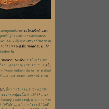
ราจะมาคุยกันถึง
พระเครื่องเนื้อดินเผา
ุบันนี้มีผู้นิยมเสาะแสวงหากันมาก
ระสงฆ์ที่มีผู้เคารพศรัทธาในตัวท่าน
งดังก็คือ
หลวงปู่เพิ่ม วัดกลางบางแก้ว
ช่นกันครับ
 วัดกลางบางแก้ว
และเบี้ยแก้ ซึ่งนับ
พิ่มก็ตามนอกจาก ผงยาจินดามณีและ
เบี้ย
ละวัตถุมงคลอื่นๆ เช่น ตะกรุด ผ้ายันต์
ื้อดินเผา ประเภทผง ว่านและประเภท
่บุญ
นั้นท่านเริ่มสร้างในปีพ.ศ.2456
ผาของหลวงปู่บุญนั้น ท่านได้ให้นายสุน
หาดินขุยปูรูอุดตันจากทุ่งนามาผสม พระ
ื่อให้ได้ดินละเอียด หลังจากได้ดินที่