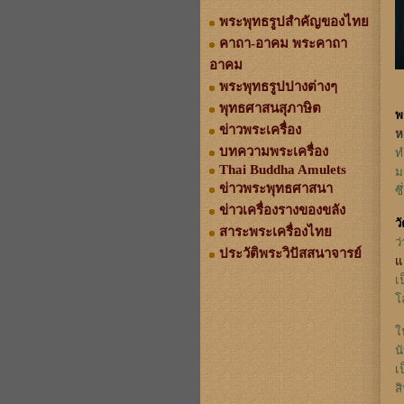
พระพุทธรูปสำคัญของไทย
คาถา-อาคม พระคาถา
อาคม
พระพุทธรูปปางต่างๆ
พุทธศาสนสุภาษิต
พ
ข่าวพระเครื่อง
ห
บทความพระเครื่อง
ท
Thai Buddha Amulets
มา
ข่าวพระพุทธศาสนา
ซ
ข่าวเครื่องรางของขลัง
ว
สาระพระเครื่องไทย
ว
ประวัติพระวิปัสสนาจารย์
แ
เ
โ
ใ
น
เ
ส