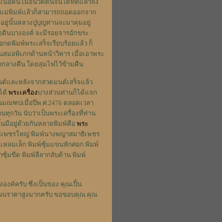
อดิน เมื่อนวดดินจนได้ที่ดีแล้วจึง
ปในแม่พิมพ์แล้วก็สามารถถอดออกจาก
่นั้นหลวงปู่บุญท่านจะมาคุมอยู่
ื้อดินบางองค์ จะมีรอยจารอักขระ
อกดพิมพ์พระเสร็จเรียบร้อยแล้ว ก็
้นสมอพิเภกด้านหน้าวิหาร เมื่อเอาพระ
กลางคืน โดยสุมไฟไว้ข้ามคืน
มนต์และหลังจากสวดมนต์เสร็จแล้ว
ได้
พระเครื่อง
บางส่วนท่านก็ได้แจก
้ในมณฑปเมื่อปีพ.ศ.2476 ตลอดเวลา
ุกวัน นับว่าเป็นพระเครื่องที่ท่าน
นมีอยู่ด้วยกันหลายพิมพ์คือ
พระ
าธิเพชรใหญ่ พิมพ์นางพญาสมาธิเพชร
มแหลมเล็ก พิมพ์ซุ้มแขนหักศอก พิมพ์
าซุ้มขีด พิมพ์ลีลากลับด้าน พิมพ์
งค์ครับ ซึ่งเป็นของ คุณเปิ้น
ีสนนราคาสูงมากครับ ขอขอบคุณ คุณ