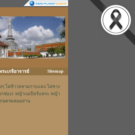
Sitemap
ิพระเกจิอาจารย์
่างๆ ไผ่ข้าวหลามกาบแดง ไผ่ซาง
ากช่อง1 หญ้าเนเปียร์แคระ หญ้า
รักเกษตรผสมผสาน