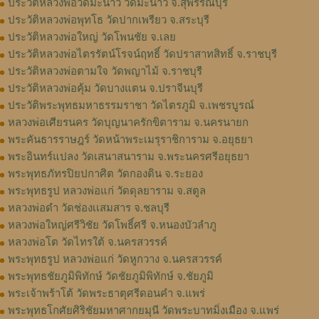
ประวัติหลวงพ่อวัดมะนาว วัดมะนาว จ.สุพรรณบุรี
ประวัติหลวงพ่อพุทโธ วัดปากเพรียว จ.สระบุรี
ประวัติหลวงพ่อใหญ่ วัดโพนชัย จ.เลย
ประวัติหลวงพ่อไตรรัตน์โรจน์ฤทธิ์ วัดปราสาทสิทธิ์ จ.ราชบุรี
ประวัติหลวงพ่อตามใจ วัดพญาไม้ จ.ราชบุรี
ประวัติหลวงพ่อคุ้ม วัดบางแตน จ.ปราจีนบุรี
ประวัติพระพุทธมหาธรรมราชา วัดไตรภูมิ จ.เพชรบูรณ์
หลวงพ่อเศียรนคร วัดบุญนาครักขิตาราม จ.นครนายก
พระคันธารราษฎร์ วัดหน้าพระเมรุราชิการาม จ.อยุธยา
พระอินทร์แปลง วัดเสนาสนาราม จ.พระนครศรีอยุธยา
พระพุทธภัทรปิยปกาศิต วัดกองดิน จ.ระยอง
พระพุทธรูป หลวงพ่อแก่ วัดดุลยาราม จ.สตูล
หลวงพ่อดำ วัดช่องเเสมสาร จ.ชลบุรี
หลวงพ่อใหญ่ศรีวิชัย วัดโพธิ์ศรี จ.หนองบัวลำภู
หลวงพ่อโต วัดไทรใต้ จ.นครสวรรค์
พระพุทธรูป หลวงพ่อแก่ วัดหูกวาง จ.นครสวรรค์
พระพุทธชัยภูมิพิทักษ์ วัดชัยภูมิพิทักษ์ จ.ชัยภูมิ
พระเจ้าพร้าโต้ วัดพระธาตุศรีดอนคำ จ.แพร่
พระพุทธโกศัยศิริชัยมหาศากยมุนี วัดพระบาทมิ่งเมือง จ.แพร่