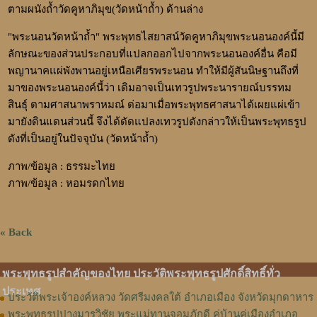
ตามผนังถ้ำวัดคูหาภิมุข
(วัดหน้าถ้ำ)
ด้านล่าง
"พระนอนวัดหน้าถ้ำ"
พระพุทธไสยาสน์วัดคูหาภิมุข
พระนอนองค์นี้มี
ลักษณะของส่วนประกอบที่แปลกออกไปจากพระนอนองค์อื่น คือมี
พญานาคแผ่พังพานอยู่เหนือเศียรพระนอน ทำให้มีผู้สันนิษฐานถึงที่
มาของพระนอนองค์นี้ว่า เดิมอาจเป็นเทวรูปพระนารายณ์บรรทม
สินธุ์ ตามศาสนาพราหมณ์ ต่อมาเมื่อพระพุทธศาสนาได้เผยแผ่เข้า
มายังดินแดนส่วนนี้ จึงได้ดัดแปลงเทวรูปดังกล่าวให้เป็น
พระพุทธรูป
ดังที่เป็นอยู่ในปัจจุบัน
(วัดหน้าถ้ำ)
ภาพ/ข้อมูล : ธรรมะไทย
ภาพ/ข้อมูล : หอมรดกไทย
« Back
พระพุทธรูปสำคัญของไทย ประวัติพระพุทธรูปศักดิ์สิทธิ์ทั่ว
ประเทศ
ประวัติพระเจ้าองค์หลวง วัดศรีมงคลใต้ อำเภอเมือง จังหวัดมุกดาหาร
พระพุทธรูปปางมารวิชัย พระแม่ทานจอมภักดี คู่บ้านคู่เมืองอำเภอ