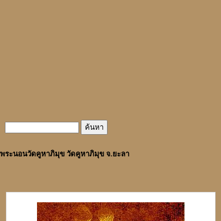
พระนอนวัดคูหาภิมุข วัดคูหาภิมุข จ.ยะลา