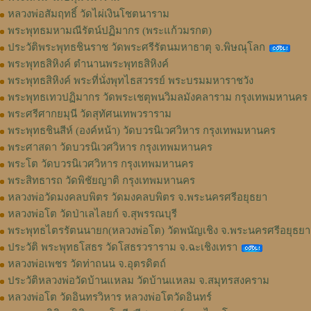
หลวงพ่อสัมฤทธิ์ วัดไผ่เงินโชตนาราม
พระพุทธมหามณีรัตน์ปฏิมากร (พระแก้วมรกต)
ประวัติพระพุทธชินราช วัดพระศรีรัตนมหาธาตุ จ.พิษณุโลก
พระพุทธสิหิงค์ ตำนานพระพุทธสิหิงค์
พระพุทธสิหิงค์ พระที่นั่งพุทไธสวรรย์ พระบรมมหาราชวัง
พระพุทธเทวปฏิมากร วัดพระเชตุพนวิมลมังคลาราม กรุงเทพมหานคร
พระศรีศากยมุนี วัดสุทัศนเทพวราราม
พระพุทธชินสีห์ (องค์หน้า) วัดบวรนิเวศวิหาร กรุงเทพมหานคร
พระศาสดา วัดบวรนิเวศวิหาร กรุงเทพมหานคร
พระโต วัดบวรนิเวศวิหาร กรุงเทพมหานคร
พระสิทธารถ วัดพิชัยญาติ กรุงเทพมหานคร
หลวงพ่อวัดมงคลบพิตร วัดมงคลบพิตร จ.พระนครศรีอยุธยา
หลวงพ่อโต วัดป่าเลไลยก์ จ.สุพรรณบุรี
พระพุทธไตรรัตนนายก(หลวงพ่อโต) วัดพนัญเชิง จ.พระนครศรีอยุธยา
ประวัติ พระพุทธโสธร วัดโสธรวราราม จ.ฉะเชิงเทรา
หลวงพ่อเพชร วัดท่าถนน จ.อุตรดิตถ์
ประวัติหลวงพ่อวัดบ้านแหลม วัดบ้านแหลม จ.สมุทรสงคราม
หลวงพ่อโต วัดอินทรวิหาร หลวงพ่อโตวัดอินทร์