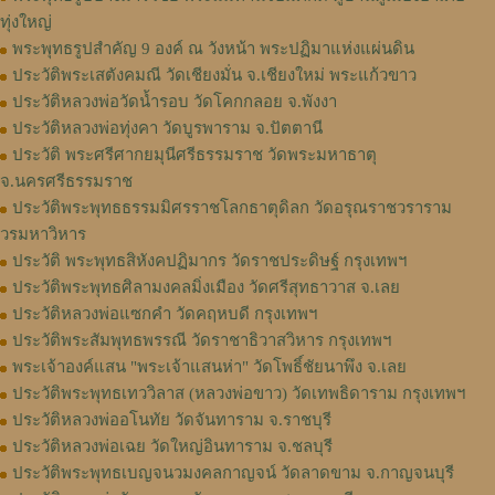
ทุ่งใหญ่
พระพุทธรูปสำคัญ 9 องค์ ณ วังหน้า พระปฏิมาแห่งแผ่นดิน
ประวัติพระเสตังคมณี วัดเชียงมั่น จ.เชียงใหม่ พระแก้วขาว
ประวัติหลวงพ่อวัดน้ำรอบ วัดโคกกลอย จ.พังงา
ประวัติหลวงพ่อทุ่งคา วัดบูรพาราม จ.ปัตตานี
ประวัติ พระศรีศากยมุนีศรีธรรมราช วัดพระมหาธาตุ
จ.นครศรีธรรมราช
ประวัติพระพุทธธรรมมิศรราชโลกธาตุดิลก วัดอรุณราชวราราม
วรมหาวิหาร
ประวัติ พระพุทธสิหังคปฏิมากร วัดราชประดิษฐ์ กรุงเทพฯ
ประวัติพระพุทธศิลามงคลมิ่งเมือง วัดศรีสุทธาวาส จ.เลย
ประวัติหลวงพ่อแซกคำ วัดคฤหบดี กรุงเทพฯ
ประวัติพระสัมพุทธพรรณี วัดราชาธิวาสวิหาร กรุงเทพฯ
พระเจ้าองค์แสน "พระเจ้าแสนห่า" วัดโพธิ์ชัยนาพึง จ.เลย
ประวัติพระพุทธเทววิลาส (หลวงพ่อขาว) วัดเทพธิดาราม กรุงเทพฯ
ประวัติหลวงพ่ออโนทัย วัดจันทาราม จ.ราชบุรี
ประวัติหลวงพ่อเฉย วัดใหญ่อินทาราม จ.ชลบุรี
ประวัติพระพุทธเบญจนวมงคลกาญจน์ วัดลาดขาม จ.กาญจนบุรี