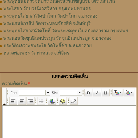
พระพุทธนิมิตรวิชิตมารโมลีศรีสรรเพชญ์บรมไตรโลกนาถ
พระไสยา วัดบวรนิเวศวิหาร กรุงเทพมหานคร
พระพุทธไสยาสน์วัดป่าโมก วัดป่าโมก จ.อ่างทอง
พระนอนจักรสีห์ วัดพระนอนจักรสีห์ จ.สิงห์บุรี
พระพุทธไสยาสน์วัดโพธิ์ วัดพระเชตุพนวิมลมังคลาราม กรุงเทพฯ
พระนอนวัดขุนอินทประมูล วัดขุนอินทประมูล จ.อ่างทอง
ประวัติหลวงพ่อพระใส วัดโพธิ์ชัย จ.หนองคาย
หลวงพ่อเพชร วัดท่าหลวง จ.พิจิตร
แสดงความคิดเห็น
ความคิดเห็น
*