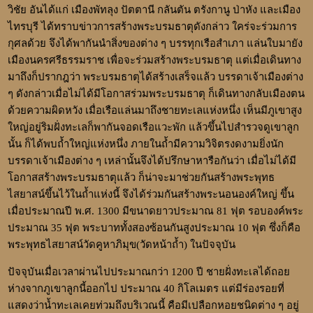
วิชัย อันได้แก่ เมืองพัทลุง ปัตตานี กลันตัน ตรังกานู ป่าหัง และเมือง
ไทรบุรี ได้ทราบข่าวการสร้างพระบรมธาตุดังกล่าว ใคร่จะร่วมการ
กุศลด้วย จึงได้พากันนำสิ่งของต่าง ๆ บรรทุกเรือสำเภา แล่นใบมายัง
เมืองนครศรีธรรมราช เพื่อจะร่วมสร้างพระบรมธาตุ แต่เมื่อเดินทาง
มาถึงก็ปรากฎว่า พระบรมธาตุได้สร้างเสร็จแล้ว บรรดาเจ้าเมืองต่าง
ๆ ดังกล่าวเมื่อไม่ได้มีโอกาสร่วมพระบรมธาตุ ก็เดินทางกลับเมืองตน
ด้วยความผิดหวัง เมื่อเรือแล่นมาถึงชายทะเลแห่งหนึ่ง เห็นมีภูเขาสูง
ใหญ่อยู่ริมฝั่งทะเลก็พากันจอดเรือแวะพัก แล้วขึ้นไปสำรวจดูเขาลูก
นั้น ก็ได้พบถ้ำใหญ่แห่งหนึ่ง ภายในถ้ำมีความวิจิตรงดงามยิ่งนัก
บรรดาเจ้าเมืองต่าง ๆ เหล่านั้นจึงได้ปรึกษาหารือกันว่า เมื่อไม่ได้มี
โอกาสสร้างพระบรมธาตุแล้ว ก็น่าจะมาช่วยกันสร้างพระพุทธ
ไสยาสน์ขึ้นไว้ในถ้ำแห่งนี้ จึงได้ร่วมกันสร้างพระนอนองค์ใหญ่ ขึ้น
เมื่อประมาณปี พ.ศ. 1300 มีขนาดยาวประมาณ 81 ฟุต รอบองค์พระ
ประมาณ 35 ฟุต พระบาททั้งสองซ้อนกันสูงประมาณ 10 ฟุต ซึ่งก็คือ
พระพุทธไสยาสน์วัดคูหาภิมุข(วัดหน้าถ้ำ) ในปัจจุบัน
ปัจจุบันเมื่อเวลาผ่านไปประมาณกว่า 1200 ปี ชายฝั่งทะเลได้ถอย
ห่างจากภูเขาลูกนี้ออกไป ประมาณ 40 กิโลเมตร แต่มีร่องรอยที่
แสดงว่าน้ำทะเลเคยท่วมถึงบริเวณนี้ คือมีเปลือกหอยชนิดต่าง ๆ อยู่