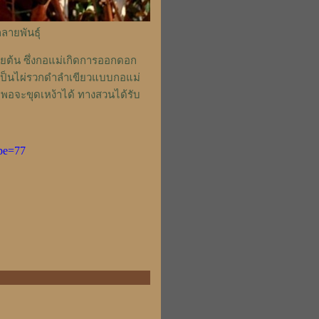
ลายพันธุ์
ายต้น ซึ่งกอแม่เกิดการออกดอก
กิดเป็นไผ่รวกดำลำเขียวแบบกอแม่
ญ่พอจะขุดเหง้าได้ ทางสวนได้รับ
pe=77