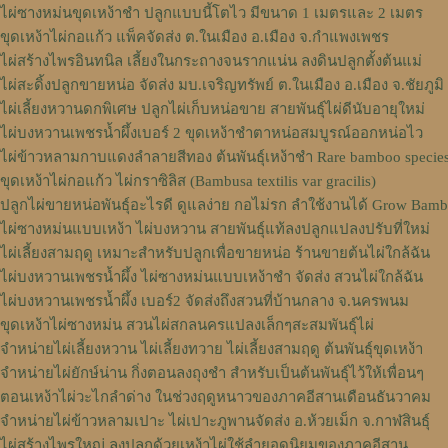
ไผ่ซางหม่นขุดเหง้าชำ ปลูกแบบนี้โตไว มีขนาด 1 เมตรและ 2 เมตร
ขุดเหง้าไผ่กอแก้ว แพ็คจัดส่ง ต.ในเมือง อ.เมือง จ.กำแพงเพชร
ไผ่สร้างไพรอินทนิล เลี้ยงในกระถางจนรากแน่น ลงดินปลูกตั้งต้นแม่
ไผ่สะดิ้งปลูกขายหน่อ จัดส่ง มบ.เจริญทรัพย์ ต.ในเมือง อ.เมือง จ.ชัยภูมิ
ไผ่เลี้ยงหวานดกพิเศษ ปลูกไผ่เก็บหน่อขาย สายพันธุ์ไผ่ดีนับอายุใหม่
ไผ่บงหวานเพชรน้ำผึ้งเบอร์ 2 ขุดเหง้าชำตาหน่อสมบูรณ์ออกหน่อไว
ไผ่ข้าวหลามกาบแดงลำลายสีทอง ต้นพันธุ์เหง้าชำ Rare bamboo specie
ขุดเหง้าไผ่กอแก้ว ไผ่กราซิลิส (Bambusa textilis var gracilis)
ปลูกไผ่ขายหน่อพันธุ์อะไรดี ดูแลง่าย กอไม่รก ลำใช้งานได้ Grow Bam
ไผ่ซางหม่นแบบเหง้า ไผ่บงหวาน สายพันธุ์แท้ลงปลูกแปลงปรับที่ใหม่
ไผ่เลี้ยงสามฤดู เหมาะสำหรับปลูกเพื่อขายหน่อ ร้านขายต้นไผ่ใกล้ฉัน
ไผ่บงหวานเพชรน้ำผึ้ง ไผ่ซางหม่นแบบเหง้าชำ จัดส่ง สวนไผ่ใกล้ฉัน
ไผ่บงหวานเพชรน้ำผึ้ง เบอร์2 จัดส่งถึงสวนที่บ้านกลาง จ.นครพนม
ขุดเหง้าไผ่ซางหม่น สวนไผ่สกลนครแปลงเล็กๆสะสมพันธุ์ไผ่
จำหน่ายไผ่เลี้ยงหวาน ไผ่เลี้ยงทวาย ไผ่เลี้ยงสามฤดู ต้นพันธุ์ขุดเหง้า
จำหน่ายไผ่ยักษ์น่าน กิ่งตอนลงถุงชำ สำหรับเป็นต้นพันธุ์ไว้ให้เพื่อนๆ
ตอนเหง้าไผ่วะไกลำด่าง ในช่วงฤดูหนาวของภาคอีสานเดือนธันวาคม
จำหน่ายไผ่ข้าวหลามเปาะ ไผ่เปาะภูพานจัดส่ง อ.ห้วยเม็ก จ.กาฬสินธุ์
ไผ่สร้างไพรใหญ่ ลงปลูกด้วยเหง้าไผ่ใช้ลำยอดนิยมของภาคอีสาน