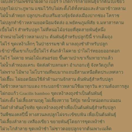
ไผ่บงหวานเพชรน้ำผึ้งด่าง เบอร์ 9 เกิดการกลายพันธุ์จากต้นใบเขียว
ปลูกไผ่เปาะภูพาน แซมไว้กับไผ่สะดิ้งได้ทั้งหน่อและลำเผาข้าวหลาม
ไผ่น้ำเต้าหยก ปลูกประดับเสริมฮวงจุ้ยจัดส่งเมืองปากช่อง โคราช
ไผ่ปลูกทำข้าวหลามยอดนิยมจัดส่ง อ.พยัคฆภูมพิสัย จ.มหาสารคาม
เบี้ยไผ่ไร่ สำหรับปลูก ไผ่ที่หน่อไม้อร่อยที่สุดสายพันธุ์หนึ่ง
จำหน่ายไผ่ข้าวหลามเปาะ ต้นพันธุ์สำหรับปลูกปีนี้ รากเต็มถุง
ไผ่ไร่ ขุดเหง้าเล็กๆ ในป่าธรรมชาติ มาลงถุงชำสำหรับปลูก
เข้าป่าขึ้นเขาเก็บเบี้ยไผ่ไร่ ต้นกล้าไผ่คาย ป่าไผ่ไร่ทยอยออกดอก
ไผ่ไร่ ไผ่คาย หน่อไม้แสนอร่อย ขึ้นตามป่าเขาเริ่มหายากแล้ว
ไผ่น้ำเต้าทองแคระ จัดส่งตำบลกมลา อำเภอกะทู้ จังหวัดภูเก็ต
ไผ่พราง ไม้พาง ไผ่โบราณที่พบมากแถบอีสานเหนือติดประเทศลาว
ไผ่เฮี๊ยะ ไผ่ยอดนิยมใช้ลำด้านงานจักสาน ต้นพันธุ์สำหรับปลูก
ไผ่ข้าวหลามกาบแดง กระบอกข้าวหลามใช้เผาทุกวัน ความต้องการสูง
ไผ่กอแก้ว Gracilis bamboo ขุดเหง้าลงถุงชำเป็นต้นพันธุ์
ไผ่สะดิ้ง ไผ่เลี้ยงสามฤดู ไผ่เลี้ยงทวาย ใส่ปุ๋ย รดน้ำหน่อดกแน่นอน
ไผ่ดำลำตันสุโขทัย ขุดเหง้าลงถุงชำเพื่อเป็นต้นพันธุ์สำหรับปลูก
วันพืชมงคลปีนี้ ทางสวนลงปลูกไผ่จระเข้ขบฟัน เพื่อเป็นต้นพันธุ์
ไผ่เลี้ยงลำลาย เหลืองเขียว ขยายพันธุ์โดยการขุดเหง้าชำ
ไผ่วะไกลำลาย ขุดเหง้าชำ ไผ่ชาวดอยปลูกจากต้นเพาะเมล็ด