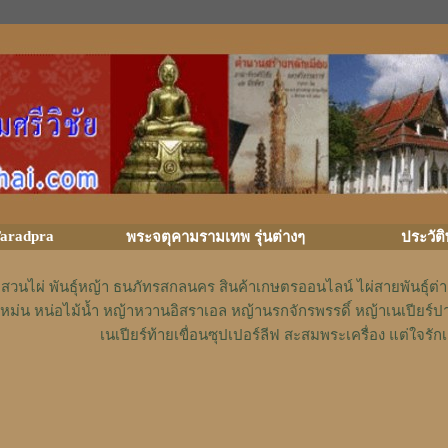
aradpra
พระจตุคามรามเทพ รุ่นต่างๆ
ประวัต
สวนไผ่ พันธุ์หญ้า ธนภัทรสกลนคร สินค้าเกษตรออนไลน์ ไผ่สายพันธุ์ต
หม่น หน่อไม้น้ำ หญ้าหวานอิสราเอล หญ้านรกจักรพรรดิ์ หญ้าเนเปียร์ป
เนเปียร์ท้ายเขื่อนซุปเปอร์ลีฟ สะสมพระเครื่อง แต่ใจ