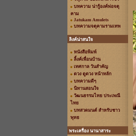
บทความ น่ารู้องค์พ่อจตุ
คาม
Jatukam Amulets
บทความจตุคามรามเทพ
ลิงค์น่าสนใจ
หนังสือพิมพ์
ลิ้งค์เพื่อนบ้าน
เทศกาล วันสำคัญ
ดวง ดูดวง หน้าหลัก
บทความดีๆ
นิทานสอนใจ
วัฒนธรรมไทย ประเพณี
ไทย
บทสวดมนต์ สำหรับชาว
พุทธ
พระเครื่อง นานาสาระ