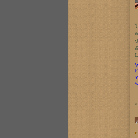
ไ
ต
ป
ต
L
W
F
Y
w
«
ส