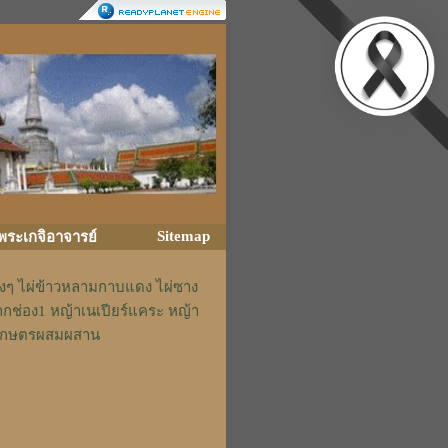
Sitemap
ิพระเกจิอาจารย์
่างๆ ไผ่ข้าวหลามกาบแดง ไผ่ซาง
ากช่อง1 หญ้าเนเปียร์แคระ หญ้า
รักเกษตรผสมผสาน