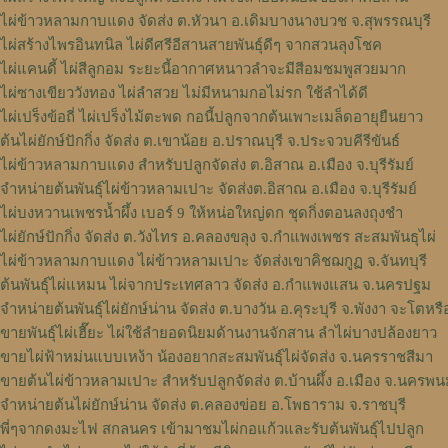
ไผ่ข้าวหลามกาบแดง จัดส่ง ต.หัวนา อ.เดิมบางนางบวช จ.สุพรรณบุรี
ไผ่สร้างไพรอินทนิล ไผ่ดีศรีอีสานสายพันธุ์ดีๆ จากสวนลุงโชค
ไผ่แคนดี้ ไผ่สีลูกอม ระยะนี้อากาศหนาวลำจะมีสีอมชมพูสวยมาก
ไผ่ซางเขียววังทอง ไผ่ลำสวย ไม่มีหนามกอไม่รก ใช้ลำได้ดี
ไผ่เปร็งข้อถี่ ไผ่เปร็งไม้ตะพด กอนี้ปลูกจากต้นเพาะเมล็ดอายุยืนยาว
ต้นไผ่ยักษ์ปักกิ่ง จัดส่ง ต.เขาน้อย อ.ปราณบุรี จ.ประจวบคีรีขันธ์
ไผ่ข้าวหลามกาบแดง สำหรับปลูกจัดส่ง ต.อิสาณ อ.เมือง จ.บุรีรัมย์
จำหน่ายต้นพันธุ์ไผ่ข้าวหลามเปาะ จัดส่งต.อิสาณ อ.เมือง จ.บุรีรัมย์
ไผ่บงหวานเพชรน้ำผึ้ง เบอร์ 9 ให้หน่อใหญ่ดก ชุดกิ่งตอนลงถุงชำ
ไผ่ยักษ์ปักกิ่ง จัดส่ง ต.วังไทร อ.คลองขลุง จ.กําแพงเพชร สะสมพันธุไผ่
ไผ่ข้าวหลามกาบแดง ไผ่ข้าวหลามเปาะ จัดส่งเขาคิชฌกูฏ จ.จันทบุรี
ต้นพันธุ์ไผ่แหมน ไผ่จากประเทศลาว จัดส่ง อ.กำแพงแสน จ.นครปฐม
จำหน่ายต้นพันธุ์ไผ่ยักษ์น่าน จัดส่ง ต.บางวัน อ.คุระบุรี จ.พังงา จะโตหรื
ขายพันธุ์ไผ่เฮี๊ยะ ไผ่ใช้ลำยอดนิยมด้านงานจักสาน ลำไผ่บางปล้องยาว
ขายไผ่ฟ้าหม่นแบบเหง้า น้องอยากสะสมพันธุ์ไผ่จัดส่ง จ.นครราชสีมา
ขายต้นไผ่ข้าวหลามเปาะ สำหรับปลูกจัดส่ง ต.บ้านผึ้ง อ.เมือง จ.นครพ
จำหน่ายต้นไผ่ยักษ์น่าน จัดส่ง ต.คลองข่อย อ.โพธาราม จ.ราชบุรี
พี่ๆจากดงมะไฟ สกลนคร เข้ามาชมไผ่กอแก้วและรับต้นพันธุ์ไปปลูก