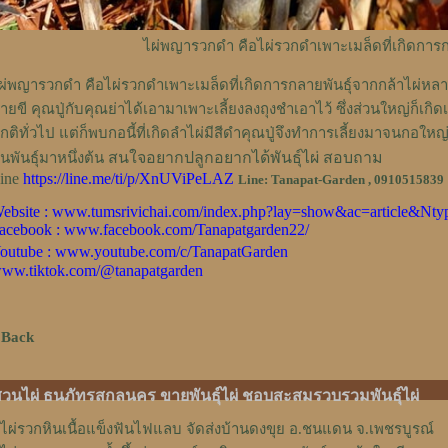
ไผ่พญารวกดำ คือไผ่รวกดำเพาะเมล็ดที่เกิดการก
ผ่พญารวกดำ คือไผ่รวกดำเพาะเมล็ดที่เกิดการกลายพันธุ์จากกล้าไผ่หล
ายขี คุณปู่กับคุณย่าได้เอามาเพาะเลี้ยงลงถุงชำเอาไว้ ซึ่งส่วนใหญ่ก็เ
กติทั่วไป แต่ก็พบกอนี้ที่เกิดลำไผ่มีสีดำคุณปู่จึงทำการเลี้ยงมาจนกอให
สนใจอยากปลูกอยากได้พันธุ์ไผ่ สอบถาม
้นพันธุ์มาหนึ่งต้น
ine
https://line.me/ti/p/XnUViPeLAZ
Line: Tanapat-Garden , 0910515839
ebsite :
www.tumsrivichai.com/index.php?lay=show&ac=article&Nty
acebook :
www.facebook.com/Tanapatgarden22/
outube :
www.youtube.com/c/TanapatGarden
ww.tiktok.com/@tanapatgarden
 Back
วนไผ่ ธนภัทรสกลนคร ขายพันธุ์ไผ่ ชอบสะสมรวบรวมพันธุ์ไผ่
ไผ่รวกหินเนื้อแข็งฟันไฟแลบ จัดส่งบ้านดงขุย อ.ชนแดน จ.เพชรบูรณ์