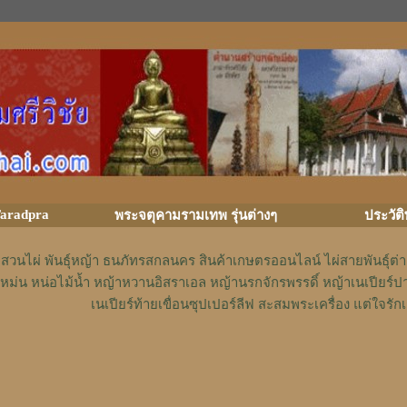
aradpra
พระจตุคามรามเทพ รุ่นต่างๆ
ประวัต
สวนไผ่ พันธุ์หญ้า ธนภัทรสกลนคร สินค้าเกษตรออนไลน์ ไผ่สายพันธุ์ต
หม่น หน่อไม้น้ำ หญ้าหวานอิสราเอล หญ้านรกจักรพรรดิ์ หญ้าเนเปียร์ป
เนเปียร์ท้ายเขื่อนซุปเปอร์ลีฟ สะสมพระเครื่อง แต่ใจ