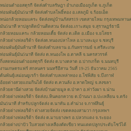
หม่อนดำออสตุรกี จัดส่งตำบลรัษฎา อำเภอเมืองภูเก็ต จ.ภูเก็ต
ท่อนพันธุ์มัน5นาที จัดส่งตำบลโพธิ์ทอง อ.เสลภูมิ จ.ร้อยเอ็ด
หน่อกล้วยหอมแคระ จัดส่งหมู่บ้านภัสสร19 เขตสายไหม กรุงเทพมหาน
มัน5นาที หาปลูกติดบ้านติดสวน จัดส่งอ.เกาะสมุย จ.สุราษฏร์ธานี
กล้วยหอมแคระ กล้วยหอมเตี้ย จัดส่ง ต.เดิด อ.เมือง จ.ยโสธร
กล้วยด่างฟลอริด้า จัดส่งต.หนองปลาไหล อ.บางละมุง จ.ชลบุรี
ท่อนพันธุ์มันห้านาที จัดส่งตำบลจาน อ.กันทรารมย์ จ.ศรีสะเกษ
ท่อนพันธุ์มัน5นาที จัดส่ง ต.หนองโพ อ.ตาคลี จ.นครสวรรค์
กิ่งสดหม่อนดำออสตุรกี จัดส่ง ต.บางตลาด อ.ปากเกร็ด จ.นนทบุรี
งานเกษตรแฟร์ สกลนคร นนทรีอีสาน วันที่ 19-25 ธันวาคม 2565
ต้นพันธุ์เลม่อนยูเรก้า จัดส่งตำบลเหล่าทอง อ.โซ่พิสัย จ.บึงกาฬ
อ้อยด่างสวยแถมกินได้ จัดส่ง ต.ควนลัง อ.หาดใหญ่ จ.สงขลา
กล้วยตานีด่างสวย จัดส่งบ้านฝายมูล ต.ป่าคา อ.ท่าวังผา จ.น่าน
กล้วยด่างฟลอริด้า จัดส่งบ.หินคอกควาย ต.บ้านนา อ.ปะเหลียน จ.ตรัง
มัน5นาที สำหรับปลูกจัดส่ง ต.นาทัน อ.คำม่วง จ.กาฬสินธุ์
กล้วยด่างฟลอริด้า ด่างสวยจัดส่ง เขตคลองสามวา กรุงเทพฯ
กล้วยด่างฟลอริด้า จัดส่ง ต.มาบยางพร อ.ปลวกแดง จ.ระยอง
กล้วยด่างปาปัว ใบสวยด่างเหลืองตัดเขียว ทนแดดปลูกประดับโชว์ได้