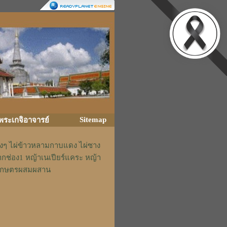
Sitemap
ิพระเกจิอาจารย์
่างๆ ไผ่ข้าวหลามกาบแดง ไผ่ซาง
ากช่อง1 หญ้าเนเปียร์แคระ หญ้า
รักเกษตรผสมผสาน