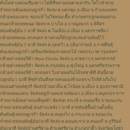
ต้นไผ่ซางหม่นเชียงดาว ไผ่ดีที่หลายคนตามหากัน โตไวลำสวย
จำหน่ายต้นเลม่อนยูเรก้า จัดส่ง ต.นครชุม อ.เมือง จ.กําแพงเพชร
กล้วยหอมแคระ ของแท้ ไม่ใช่หอมเตี้ย ทำเกษตรปลูกผสมผสาน
หน่อกล้วยเทพพนม จัดส่ง ต.บางไผ่ อ.บางมูลนาก จ.พิจิตร
ท่อนพันธุ์มัน 5 นาที จัดส่ง ต.ในเมือง อ.เมือง จ.นครราชสีมา
กล้วยเทพพนม สกลนคร ทางสวนก็มีปลูกสะสมสายพันธุ์ไว้
ท่อนพันธุ์มัน 5 นาที จัดส่ง ต.กุดหว้า อ.กุฉินารายณ์ จ.กาฬสินธุ์
ต้นเลมอนยูเรก้า เตรียมจัดส่งแขวงดอกไม้ เขตประเวศ กรุงเทพฯ
กล้วยด่างฟลอริด้า Musa Florida จัดส่ง อ.ลาดยาว จ.นครสวรรค์
กล้วยด่างฟลอริด้า จัดส่ง ต.กรุงหยัน อ.ทุ่งใหญ่ จ.นครศรีธรรมราช
กล้วยด่างฟลอริด้า สกลนคร ใบสวยผลกินได้รสชาติดี ต้นนี้สวย
ปลูกมัน 5 นาที พืชทำเงินที่หลายคนมองข้ามเพราะใกล้ตัวเกินไป
หม่อนดำออสตุรกี จัดส่งบ้านนามึน ต.ไร่น้อย อ.เมือง จ.อุบลราชธานี
กล้วยหอมแคระ จัดส่งหมู่บ้านสมชายพัฒนา อ.เมือง จ.สมุทรปราการ
จำหน่ายอ้อยด่างเบลลี่พุดด้า จัดส่งต.จระเข้ อ.หนองเรือ จ.ขอนแก่น
จำหน่ายท่อนพันธุ์ มันสำปะหลัง 5 นาที สายพันธุ์พื้นบ้านดั้งเดิม
ต้นพันธุ์เลม่อนยูเรก้า จัดส่ง ต.หนองโก อ.กระนวน จ.ขอนแก่น
จำหน่ายท่อนพันธุ์มัน5นาที จัดส่ง ต.ดอนละราง อ.หนองกี่ จ.บุรีรัมย์
มัน5นาที จัดส่งบ้านศรีฐาน ตำบลศรีฐาน อำเภอป่าติ้ว จังหวัดยโสธร