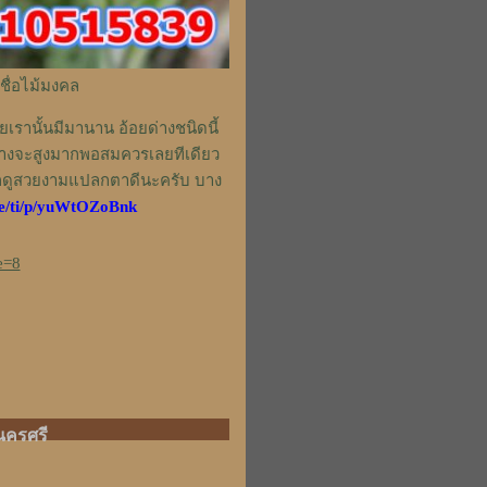
ชื่อไม้มงคล
เรานั้นมีมานาน อ้อยด่างชนิดนี้
ข้างจะสูงมากพอสมควรเลยทีเดียว
ๆก็ดูสวยงามแปลกตาดีนะครับ บาง
.me/ti/p/yuWtOZoBnk
e=8
นครศรี