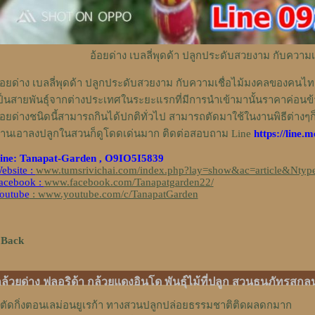
อ้อยด่าง เบลลี่พุดด้า ปลูกประดับสวยงาม กับความเ
้อยด่าง เบลลี่พุดด้า ปลูกประดับสวยงาม กับความเชื่อไม้มงคลของคนไทย
ป็นสายพันธุ์จากต่างประเทศในระยะแรกที่มีการนำเข้ามานั้นราคาค่อน
้อยด่างชนิดนี้สามารถกินได้ปกติทั่วไป สามารถตัดมาใช้ในงานพิธีต่าง
่านเอาลงปลูกในสวนก็ดูโดดเด่นมาก ติดต่อสอบถาม Line
https://line
ine: Tanapat-Garden , O9IO5I5839
ebsite :
www.tumsrivichai.com/index.php?lay=show&ac=article&Ntyp
acebook :
www.facebook.com/Tanapatgarden22/
outube
: www.youtube.com/c/TanapatGarden
 Back
ล้วยด่าง ฟลอริด้า กล้วยแดงอินโด พันธุ์ไม้ที่ปลูก สวนธนภัทรสกล
ตัดกิ่งตอนเลม่อนยูเรก้า ทางสวนปลูกปล่อยธรรมชาติติดผลดกมาก