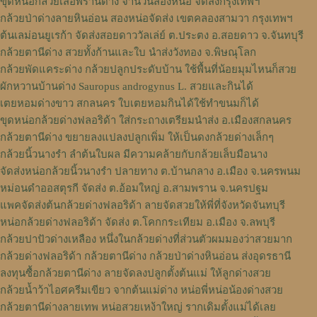
ขุดหน่อกล้วยเสือพรานด่าง จำนวนสองหน่อ จัดส่งกรุงเทพฯ
กล้วยป่าด่างลายหินอ่อน สองหน่อจัดส่ง เขตคลองสามวา กรุงเทพฯ
ต้นเลม่อนยูเรก้า จัดส่งสอยดาววัลเล่ย์ ต.ประตง อ.สอยดาว จ.จันทบุรี
กล้วยตานีด่าง สวยทั้งก้านและใบ นำส่งวังทอง จ.พิษณุโลก
กล้วยพัดแคระด่าง กล้วยปลูกประดับบ้าน ใช้พื้นที่น้อยมุมไหนก็สวย
ผักหวานบ้านด่าง Sauropus androgynus L. สวยและกินได้
เตยหอมด่างขาว สกลนคร ใบเตยหอมกินได้ใช้ทำขนมก็ได้
ขุดหน่อกล้วยด่างฟลอริด้า ใส่กระถางเตรียมนำส่ง อ.เมืองสกลนคร
กล้วยตานีด่าง ขยายลงแปลงปลูกเพิ่ม ให้เป็นดงกล้วยด่างเล็กๆ
กล้วยนิ้วนางรำ ลำต้นใบผล มีความคล้ายกับกล้วยเล็บมือนาง
จัดส่งหน่อกล้วยนิ้วนางรำ ปลายทาง ต.บ้านกลาง อ.เมือง จ.นครพนม
หม่อนดำออสตุรกี จัดส่ง ต.อ้อมใหญ่ อ.สามพราน จ.นครปฐม
แพคจัดส่งต้นกล้วยด่างฟลอริด้า ลายจัดสวยให้พี่ที่จังหวัดจันทบุรี
หน่อกล้วยด่างฟลอริด้า จัดส่ง ต.โคกกระเทียม อ.เมือง จ.ลพบุรี
กล้วยปาปัวด่างเหลือง หนึ่งในกล้วยด่างที่ส่วนตัวผมมองว่าสวยมาก
กล้วยด่างฟลอริด้า กล้วยตานีด่าง กล้วยป่าด่างหินอ่อน ส่งอุดรธานี
ลงทุนซื้อกล้วยตานีด่าง ลายจัดลงปลูกตั้งต้นแม่ ให้ลูกด่างสวย
กล้วยน้ำว้าไอศครีมเขียว จากต้นแม่ด่าง หน่อพี่หน่อน้องด่างสวย
กล้วยตานีด่างลายเทพ หน่อสวยเหง้าใหญ่ รากเดิมตั้งแม่ได้เลย