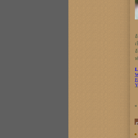
อ
เ
อ
ท
L
W
F
Y
«
ก