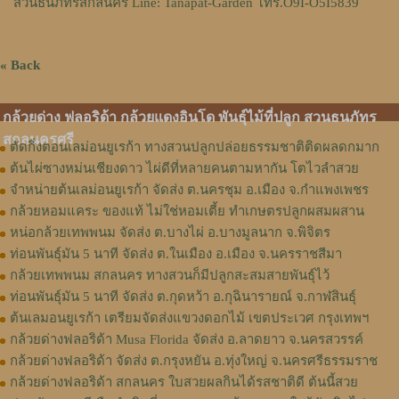
สวนธนภัทรสกลนคร Line: Tanapat-Garden โทร.O9I-O5I5839
« Back
กล้วยด่าง ฟลอริด้า กล้วยแดงอินโด พันธุ์ไม้ที่ปลูก สวนธนภัทร
สกลนครศรี
ตัดกิ่งตอนเลม่อนยูเรก้า ทางสวนปลูกปล่อยธรรมชาติติดผลดกมาก
ต้นไผ่ซางหม่นเชียงดาว ไผ่ดีที่หลายคนตามหากัน โตไวลำสวย
จำหน่ายต้นเลม่อนยูเรก้า จัดส่ง ต.นครชุม อ.เมือง จ.กําแพงเพชร
กล้วยหอมแคระ ของแท้ ไม่ใช่หอมเตี้ย ทำเกษตรปลูกผสมผสาน
หน่อกล้วยเทพพนม จัดส่ง ต.บางไผ่ อ.บางมูลนาก จ.พิจิตร
ท่อนพันธุ์มัน 5 นาที จัดส่ง ต.ในเมือง อ.เมือง จ.นครราชสีมา
กล้วยเทพพนม สกลนคร ทางสวนก็มีปลูกสะสมสายพันธุ์ไว้
ท่อนพันธุ์มัน 5 นาที จัดส่ง ต.กุดหว้า อ.กุฉินารายณ์ จ.กาฬสินธุ์
ต้นเลมอนยูเรก้า เตรียมจัดส่งแขวงดอกไม้ เขตประเวศ กรุงเทพฯ
กล้วยด่างฟลอริด้า Musa Florida จัดส่ง อ.ลาดยาว จ.นครสวรรค์
กล้วยด่างฟลอริด้า จัดส่ง ต.กรุงหยัน อ.ทุ่งใหญ่ จ.นครศรีธรรมราช
กล้วยด่างฟลอริด้า สกลนคร ใบสวยผลกินได้รสชาติดี ต้นนี้สวย