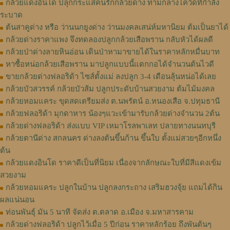
กล้วยแดงอินโด ปลุกกระแสคนรักกล้วยด่าง ท่ามกลางโควิดที่กำลัง
ระบาด
ต้นสาคูด่าง หรือ ว่านนกยูงด่าง ว่านมงคลเสน่ห์มหานิยม ต้มเป็นยาได้
กล้วยด่างราคาแพง จึงทดลองปลูกกล้วยเสือพราน กลับหัวได้ผลดี
กล้วยป่าด่างลายหินอ่อน เดินป่าหามาขายได้ในราคาหลักหมื่นบาท
หาซื้อหน่อกล้วยเสือพราน มาปลูกแบบนี้แตกกอได้จำนวนต้นไวดี
ขายกล้วยด่างฟลอริด้า ไซส์ตั้งแม่ ลงปลูก 3-4 เดือนลุ้นหน่อได้เลย
กล้วยบัวสวรรค์ กล้วยบัวส้ม ปลูกประดับบ้านสวยงาม ต้มไม้มงคล
กล้วยหอมแคระ ขุดสดเตรียมส่ง ต.นพรัตน์ อ.หนองเสือ จ.ปทุมธานี
กล้วยฟลอริด้า มุกดาหาร น้องๆแวะเข้ามารับกล้วยด่างจำนวน 2ต้น
กล้วยด่างฟลอริด้า ส่งแบบ VIP เหมาโรลพาเลท ปลายทางนนทบุรี
กล้วยตานีด่าง สกลนคร ด่างลงต้นขึ้นก้าน ขึ้นใบ ตั้งแม่สวยๆอีกหนึ่ง
ต้น
กล้วยแดงอินโด ราคาดีเป็นที่นิยม เนื่องจากลักษณะใบที่มีสีแดงเข้ม
สวยงาม
กล้วยหอมแคระ ปลูกในบ้าน ปลูกลงกระถาง เสริมฮวงจุ้ย แถมได้กิน
ผลแน่นอน
ท่อนพันธุ์ มัน 5 นาที จัดส่ง ต.ตลาด อ.เมือง จ.มหาสารคาม
กล้วยด่างฟลอริด้า ปลูกไว้เมื่อ 5 ปีก่อน ราคาหลักร้อย ถึงพันต้นๆ