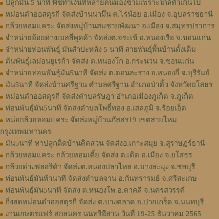
ปลูกมัน 5 นาที พืชทำเงินที่หลายคนมองข้ามเพราะใกล้ตัวเกินไป
หม่อนดำออสตุรกี จัดส่งบ้านนามึน ต.ไร่น้อย อ.เมือง จ.อุบลราชธานี
กล้วยหอมแคระ จัดส่งหมู่บ้านสมชายพัฒนา อ.เมือง จ.สมุทรปราการ
จำหน่ายอ้อยด่างเบลลี่พุดด้า จัดส่งต.จระเข้ อ.หนองเรือ จ.ขอนแก่น
จำหน่ายท่อนพันธุ์ มันสำปะหลัง 5 นาที สายพันธุ์พื้นบ้านดั้งเดิม
ต้นพันธุ์เลม่อนยูเรก้า จัดส่ง ต.หนองโก อ.กระนวน จ.ขอนแก่น
จำหน่ายท่อนพันธุ์มัน5นาที จัดส่ง ต.ดอนละราง อ.หนองกี่ จ.บุรีรัมย์
มัน5นาที จัดส่งบ้านศรีฐาน ตำบลศรีฐาน อำเภอป่าติ้ว จังหวัดยโสธร
หม่อนดำออสตุรกี จัดส่งตำบลรัษฎา อำเภอเมืองภูเก็ต จ.ภูเก็ต
ท่อนพันธุ์มัน5นาที จัดส่งตำบลโพธิ์ทอง อ.เสลภูมิ จ.ร้อยเอ็ด
หน่อกล้วยหอมแคระ จัดส่งหมู่บ้านภัสสร19 เขตสายไหม
กรุงเทพมหานคร
มัน5นาที หาปลูกติดบ้านติดสวน จัดส่งอ.เกาะสมุย จ.สุราษฏร์ธานี
กล้วยหอมแคระ กล้วยหอมเตี้ย จัดส่ง ต.เดิด อ.เมือง จ.ยโสธร
กล้วยด่างฟลอริด้า จัดส่งต.หนองปลาไหล อ.บางละมุง จ.ชลบุรี
ท่อนพันธุ์มันห้านาที จัดส่งตำบลจาน อ.กันทรารมย์ จ.ศรีสะเกษ
ท่อนพันธุ์มัน5นาที จัดส่ง ต.หนองโพ อ.ตาคลี จ.นครสวรรค์
กิ่งสดหม่อนดำออสตุรกี จัดส่ง ต.บางตลาด อ.ปากเกร็ด จ.นนทบุรี
งานเกษตรแฟร์ สกลนคร นนทรีอีสาน วันที่ 19-25 ธันวาคม 2565