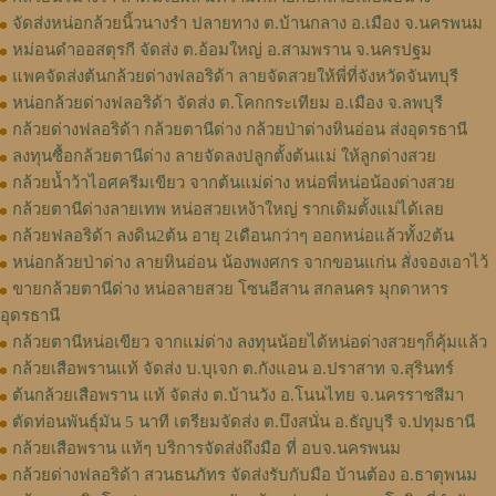
จัดส่งหน่อกล้วยนิ้วนางรำ ปลายทาง ต.บ้านกลาง อ.เมือง จ.นครพนม
หม่อนดำออสตุรกี จัดส่ง ต.อ้อมใหญ่ อ.สามพราน จ.นครปฐม
แพคจัดส่งต้นกล้วยด่างฟลอริด้า ลายจัดสวยให้พี่ที่จังหวัดจันทบุรี
หน่อกล้วยด่างฟลอริด้า จัดส่ง ต.โคกกระเทียม อ.เมือง จ.ลพบุรี
กล้วยด่างฟลอริด้า กล้วยตานีด่าง กล้วยป่าด่างหินอ่อน ส่งอุดรธานี
ลงทุนซื้อกล้วยตานีด่าง ลายจัดลงปลูกตั้งต้นแม่ ให้ลูกด่างสวย
กล้วยน้ำว้าไอศครีมเขียว จากต้นแม่ด่าง หน่อพี่หน่อน้องด่างสวย
กล้วยตานีด่างลายเทพ หน่อสวยเหง้าใหญ่ รากเดิมตั้งแม่ได้เลย
กล้วยฟลอริด้า ลงดิน2ต้น อายุ 2เดือนกว่าๆ ออกหน่อแล้วทั้ง2ต้น
หน่อกล้วยป่าด่าง ลายหินอ่อน น้องพงศกร จากขอนแก่น สั่งจองเอาไว้
ขายกล้วยตานีด่าง หน่อลายสวย โซนอีสาน สกลนคร มุกดาหาร
อุดรธานี
กล้วยตานีหน่อเขียว จากแม่ด่าง ลงทุนน้อยได้หน่อด่างสวยๆก็คุ้มแล้ว
กล้วยเสือพรานแท้ จัดส่ง บ.บุเจก ต.กังแอน อ.ปราสาท จ.สุรินทร์
ต้นกล้วยเสือพราน แท้ จัดส่ง ต.บ้านวัง อ.โนนไทย จ.นครราชสีมา
ตัดท่อนพันธุ์มัน 5 นาที เตรียมจัดส่ง ต.บึงสนั่น อ.ธัญบุรี จ.ปทุมธานี
กล้วยเสือพราน แท้ๆ บริการจัดส่งถึงมือ ที่ อบจ.นครพนม
กล้วยด่างฟลอริด้า สวนธนภัทร จัดส่งรับกับมือ บ้านต้อง อ.ธาตุพนม