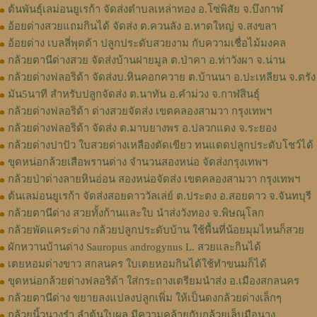
ต้นพันธุ์เลม่อนยูเรก้า จัดส่งตำบลเหล่าทอง อ.โซ่พิสัย จ.บึงกาฬ
อ้อยด่างสวยแถมกินได้ จัดส่ง ต.ควนลัง อ.หาดใหญ่ จ.สงขลา
อ้อยด่าง เบลลี่พุดด้า ปลูกประดับสวยงาม กับความเชื่อไม้มงคล
กล้วยตานีด่างสวย จัดส่งบ้านฝายมูล ต.ป่าคา อ.ท่าวังผา จ.น่าน
กล้วยด่างฟลอริด้า จัดส่งบ.หินคอกควาย ต.บ้านนา อ.ปะเหลียน จ.ตรัง
มัน5นาที สำหรับปลูกจัดส่ง ต.นาทัน อ.คำม่วง จ.กาฬสินธุ์
กล้วยด่างฟลอริด้า ด่างสวยจัดส่ง เขตคลองสามวา กรุงเทพฯ
กล้วยด่างฟลอริด้า จัดส่ง ต.มาบยางพร อ.ปลวกแดง จ.ระยอง
กล้วยด่างปาปัว ใบสวยด่างเหลืองตัดเขียว ทนแดดปลูกประดับโชว์ได้
ขุดหน่อกล้วยเสือพรานด่าง จำนวนสองหน่อ จัดส่งกรุงเทพฯ
กล้วยป่าด่างลายหินอ่อน สองหน่อจัดส่ง เขตคลองสามวา กรุงเทพฯ
ต้นเลม่อนยูเรก้า จัดส่งสอยดาววัลเล่ย์ ต.ประตง อ.สอยดาว จ.จันทบุรี
กล้วยตานีด่าง สวยทั้งก้านและใบ นำส่งวังทอง จ.พิษณุโลก
กล้วยพัดแคระด่าง กล้วยปลูกประดับบ้าน ใช้พื้นที่น้อยมุมไหนก็สวย
ผักหวานบ้านด่าง Sauropus androgynus L. สวยและกินได้
เตยหอมด่างขาว สกลนคร ใบเตยหอมกินได้ใช้ทำขนมก็ได้
ขุดหน่อกล้วยด่างฟลอริด้า ใส่กระถางเตรียมนำส่ง อ.เมืองสกลนคร
กล้วยตานีด่าง ขยายลงแปลงปลูกเพิ่ม ให้เป็นดงกล้วยด่างเล็กๆ
กล้วยนิ้วนางรำ ลำต้นใบผล มีความคล้ายกับกล้วยเล็บมือนาง