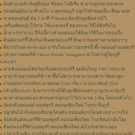
มันสำปะหลัง พันธุ์พิรุณ2 พิรุณ4 ไนจีเรีย นำมาปลูกขยายลงสวน
ท่อนพันธุ์มัน5นาที ส่งไป จ.สุพรรณบุรี ปลูกไว้ทำขนมปิ้ง เชื่อม ทอด
ขายท่อนพันธุ์ มัน 5 นาที ก้านแดง ต้องมีปลูกติดสวนไว้
เครื่องตัดหญ้าไร้สาย ใช้แบตเตอรี่ ทดสอบจะใช้ได้ดีหรือไม่
น้ำยาเร่งราก b1 ยี่ห้อนี้ทางสวนทดลองใช้สั่งมาใช้ในการตอนกิ่ง
ต้นมัลเบอร์รี่ไต้หวันกลิ่นสตรอเบอร์รี่ ต้นแรกของทางสวนขุดถวาย
พี่จากบ้านลาดกระเฌอ มารับไผ่บงหวานเพชรน้ำผึ้ง หม่อนดำออสตุรกี
กล้วยด่างฟลอริด้า Musa Florida Variegated นำไปฝากผู้ใหญ่ที่
จ.พะเยา
ขายต้นหม่อนไต้หวันกลิ่นสตรอเบอร์รี่ ขุดต้นใหญ่ ราคา 500บาท
ขายกล้วยด่างฟลอริด้า หาซื้อไม้ด่าง ราคามาแรงดารานิยมปลูก
งานนมัสการองค์พระธาตุพนม 2563 เริ่ม 1-9 กุมภาพันธ์ 2563
กล้วยหิน ยะลา นำมาจากปักษ์ใต้ปลูกที่สกลนคร อายุประมาณ1ปี
สะเดามันยอดแดง สกลนครปลูกเอาไว้ประมาณ 5 ต้น โตค่อนข้างไว
จัดส่งต้นหม่อนดำออสตุรกี หม่อนเชียงใหม่ ไปปราจีนบุรี
ปลูกต้นไม้ ต้องคอยสังเกตโคนต้น หม่อนมังกรโดนด้วงเจาะวางไข่
จัดส่งต้นมัลเบอร์รี่ดำออสตุรกี หม่อนเชียงใหม่ โรงเรียนกกส้มโฮง
ต้นมัลเบอร์รี่ดำออสตุรกี หม่อนเชียงใหม่ ส่งไปจังหวัดระนอง
ราคากล้วยหิน ขายได้ราคาดี ทางสวนนำหน่อกล้วยหินมาจากภาคใต้