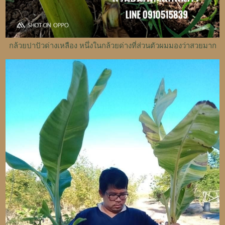
กล้วยปาปัวด่างเหลือง หนึ่งในกล้วยด่างที่ส่วนตัวผมมองว่าสวยมาก