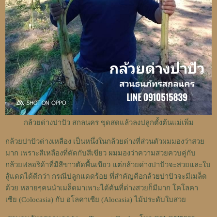
กล้วยด่างปาปัว สกลนคร ขุดสดแล้วลงปลูกตั้งต้นแม่เพิ่ม
กล้วยปาปัวด่างเหลือง เป็นหนึ่งในกล้วยด่างที่ส่วนตัวผมมองว่าสวย
มาก เพราะสีเหลืองที่ตัดกับสีเขียว ผมมองว่าความสวยควบคู่กับ
กล้วยฟลอริด้าที่มีสีขาวตัดพื้นเขียว แต่กล้วยด่างปาปัวจะสวยและใบ
สู้แดดได้ดีกว่า กรณีปลูกแดดร้อย ที่สำคัญคือกล้วยปาปัวจะมีเมล็ด
ด้วย หลายๆคนนำเมล็ดมาเพาะได้ต้นที่ด่างสวยก็มีมาก
โคโลคา
เซีย (Colocasia) กับ อโลคาเซีย (Alocasia) ไม้ประดับใบสวย