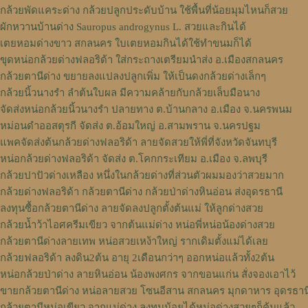
กล้วยพัดแคระด่าง กล้วยปลูกประดับบ้าน ใช้พื้นที่น้อยมุมไหนก็สวย
ผักหวานบ้านด่าง Sauropus androgynus L. สวยและกินได้
เตยหอมด่างขาว สกลนคร ใบเตยหอมกินได้ใช้ทำขนมก็ได้
ขุดหน่อกล้วยด่างฟลอริด้า ใส่กระถางเตรียมนำส่ง อ.เมืองสกลนคร
กล้วยตานีด่าง ขยายลงแปลงปลูกเพิ่ม ให้เป็นดงกล้วยด่างเล็กๆ
กล้วยนิ้วนางรำ ลำต้นใบผล มีความคล้ายกับกล้วยเล็บมือนาง
จัดส่งหน่อกล้วยนิ้วนางรำ ปลายทาง ต.บ้านกลาง อ.เมือง จ.นครพนม
หม่อนดำออสตุรกี จัดส่ง ต.อ้อมใหญ่ อ.สามพราน จ.นครปฐม
แพคจัดส่งต้นกล้วยด่างฟลอริด้า ลายจัดสวยให้พี่ที่จังหวัดจันทบุรี
หน่อกล้วยด่างฟลอริด้า จัดส่ง ต.โคกกระเทียม อ.เมือง จ.ลพบุรี
กล้วยปาปัวด่างเหลือง หนึ่งในกล้วยด่างที่ส่วนตัวผมมองว่าสวยมาก
กล้วยด่างฟลอริด้า กล้วยตานีด่าง กล้วยป่าด่างหินอ่อน ส่งอุดรธานี
ลงทุนซื้อกล้วยตานีด่าง ลายจัดลงปลูกตั้งต้นแม่ ให้ลูกด่างสวย
กล้วยน้ำว้าไอศครีมเขียว จากต้นแม่ด่าง หน่อพี่หน่อน้องด่างสวย
กล้วยตานีด่างลายเทพ หน่อสวยเหง้าใหญ่ รากเดิมตั้งแม่ได้เลย
กล้วยฟลอริด้า ลงดิน2ต้น อายุ 2เดือนกว่าๆ ออกหน่อแล้วทั้ง2ต้น
หน่อกล้วยป่าด่าง ลายหินอ่อน น้องพงศกร จากขอนแก่น สั่งจองเอาไว้
ขายกล้วยตานีด่าง หน่อลายสวย โซนอีสาน สกลนคร มุกดาหาร อุดรธาน
กล้วยตานีหน่อเขียว จากแม่ด่าง ลงทุนน้อยได้หน่อด่างสวยๆก็คุ้มแล้ว