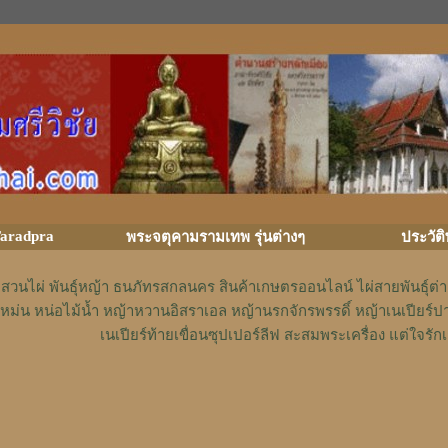
aradpra
พระจตุคามรามเทพ รุ่นต่างๆ
ประวัต
สวนไผ่ พันธุ์หญ้า ธนภัทรสกลนคร สินค้าเกษตรออนไลน์ ไผ่สายพันธุ์ต
หม่น หน่อไม้น้ำ หญ้าหวานอิสราเอล หญ้านรกจักรพรรดิ์ หญ้าเนเปียร์ป
เนเปียร์ท้ายเขื่อนซุปเปอร์ลีฟ สะสมพระเครื่อง แต่ใจ