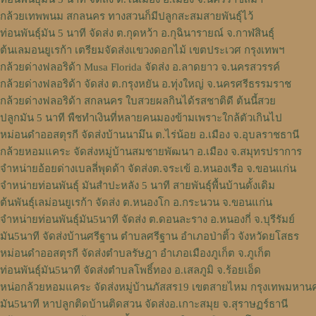
กล้วยเทพพนม สกลนคร ทางสวนก็มีปลูกสะสมสายพันธุ์ไว้
ท่อนพันธุ์มัน 5 นาที จัดส่ง ต.กุดหว้า อ.กุฉินารายณ์ จ.กาฬสินธุ์
ต้นเลมอนยูเรก้า เตรียมจัดส่งแขวงดอกไม้ เขตประเวศ กรุงเทพฯ
กล้วยด่างฟลอริด้า Musa Florida จัดส่ง อ.ลาดยาว จ.นครสวรรค์
กล้วยด่างฟลอริด้า จัดส่ง ต.กรุงหยัน อ.ทุ่งใหญ่ จ.นครศรีธรรมราช
กล้วยด่างฟลอริด้า สกลนคร ใบสวยผลกินได้รสชาติดี ต้นนี้สวย
ปลูกมัน 5 นาที พืชทำเงินที่หลายคนมองข้ามเพราะใกล้ตัวเกินไป
หม่อนดำออสตุรกี จัดส่งบ้านนามึน ต.ไร่น้อย อ.เมือง จ.อุบลราชธานี
กล้วยหอมแคระ จัดส่งหมู่บ้านสมชายพัฒนา อ.เมือง จ.สมุทรปราการ
จำหน่ายอ้อยด่างเบลลี่พุดด้า จัดส่งต.จระเข้ อ.หนองเรือ จ.ขอนแก่น
จำหน่ายท่อนพันธุ์ มันสำปะหลัง 5 นาที สายพันธุ์พื้นบ้านดั้งเดิม
ต้นพันธุ์เลม่อนยูเรก้า จัดส่ง ต.หนองโก อ.กระนวน จ.ขอนแก่น
จำหน่ายท่อนพันธุ์มัน5นาที จัดส่ง ต.ดอนละราง อ.หนองกี่ จ.บุรีรัมย์
มัน5นาที จัดส่งบ้านศรีฐาน ตำบลศรีฐาน อำเภอป่าติ้ว จังหวัดยโสธร
หม่อนดำออสตุรกี จัดส่งตำบลรัษฎา อำเภอเมืองภูเก็ต จ.ภูเก็ต
ท่อนพันธุ์มัน5นาที จัดส่งตำบลโพธิ์ทอง อ.เสลภูมิ จ.ร้อยเอ็ด
หน่อกล้วยหอมแคระ จัดส่งหมู่บ้านภัสสร19 เขตสายไหม กรุงเทพมหาน
มัน5นาที หาปลูกติดบ้านติดสวน จัดส่งอ.เกาะสมุย จ.สุราษฏร์ธานี