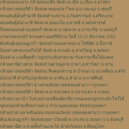
กล้วยหอมแคระ กล้วยหอมเตี้ย จัดส่ง ต.เดิด อ.เมือง จ.ยโสธร
กล้วยด่างฟลอริด้า จัดส่งต.หนองปลาไหล อ.บางละมุง จ.ชลบุรี
ท่อนพันธุ์มันห้านาที จัดส่งตำบลจาน อ.กันทรารมย์ จ.ศรีสะเกษ
ท่อนพันธุ์มัน5นาที จัดส่ง ต.หนองโพ อ.ตาคลี จ.นครสวรรค์
กิ่งสดหม่อนดำออสตุรกี จัดส่ง ต.บางตลาด อ.ปากเกร็ด จ.นนทบุรี
งานเกษตรแฟร์ สกลนคร นนทรีอีสาน วันที่ 19-25 ธันวาคม 2565
ต้นพันธุ์เลม่อนยูเรก้า จัดส่งตำบลเหล่าทอง อ.โซ่พิสัย จ.บึงกาฬ
อ้อยด่างสวยแถมกินได้ จัดส่ง ต.ควนลัง อ.หาดใหญ่ จ.สงขลา
อ้อยด่าง เบลลี่พุดด้า ปลูกประดับสวยงาม กับความเชื่อไม้มงคล
กล้วยตานีด่างสวย จัดส่งบ้านฝายมูล ต.ป่าคา อ.ท่าวังผา จ.น่าน
กล้วยด่างฟลอริด้า จัดส่งบ.หินคอกควาย ต.บ้านนา อ.ปะเหลียน จ.ตรัง
มัน5นาที สำหรับปลูกจัดส่ง ต.นาทัน อ.คำม่วง จ.กาฬสินธุ์
กล้วยด่างฟลอริด้า ด่างสวยจัดส่ง เขตคลองสามวา กรุงเทพฯ
กล้วยด่างฟลอริด้า จัดส่ง ต.มาบยางพร อ.ปลวกแดง จ.ระยอง
กล้วยด่างปาปัว ใบสวยด่างเหลืองตัดเขียว ทนแดดปลูกประดับโชว์ได้
ขุดหน่อกล้วยเสือพรานด่าง จำนวนสองหน่อ จัดส่งกรุงเทพฯ
กล้วยป่าด่างลายหินอ่อน สองหน่อจัดส่ง เขตคลองสามวา กรุงเทพฯ
ต้นเลม่อนยูเรก้า จัดส่งสอยดาววัลเล่ย์ ต.ประตง อ.สอยดาว จ.จันทบุรี
กล้วยตานีด่าง สวยทั้งก้านและใบ นำส่งวังทอง จ.พิษณุโลก