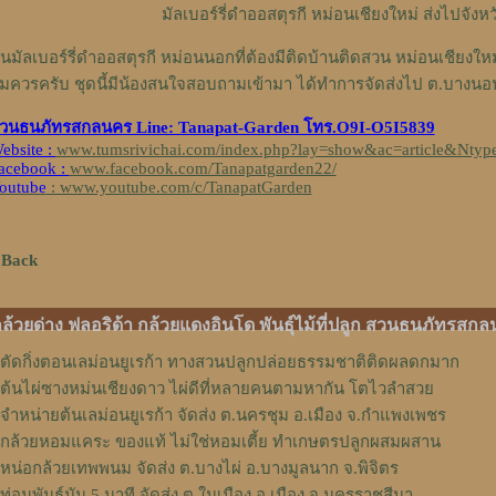
มัลเบอร์รี่ดำออสตุรกี หม่อนเชียงใหม่ ส่งไปจัง
้นมัลเบอร์รี่ดำออสตุรกี หม่อนนอกที่ต้องมีติดบ้านติดสวน หม่อนเชียงใ
มควรครับ ชุดนี้มีน้องสนใจสอบถามเข้ามา ได้ทำการจัดส่งไป ต.บางนอน
วนธนภัทรสกลนคร Line: Tanapat-Garden โทร.O9I-O5I5839
ebsite :
www.tumsrivichai.com/index.php?lay=show&ac=article&Ntyp
acebook :
www.facebook.com/Tanapatgarden22/
outube
: www.youtube.com/c/TanapatGarden
 Back
ล้วยด่าง ฟลอริด้า กล้วยแดงอินโด พันธุ์ไม้ที่ปลูก สวนธนภัทรสกล
ตัดกิ่งตอนเลม่อนยูเรก้า ทางสวนปลูกปล่อยธรรมชาติติดผลดกมาก
ต้นไผ่ซางหม่นเชียงดาว ไผ่ดีที่หลายคนตามหากัน โตไวลำสวย
จำหน่ายต้นเลม่อนยูเรก้า จัดส่ง ต.นครชุม อ.เมือง จ.กําแพงเพชร
กล้วยหอมแคระ ของแท้ ไม่ใช่หอมเตี้ย ทำเกษตรปลูกผสมผสาน
หน่อกล้วยเทพพนม จัดส่ง ต.บางไผ่ อ.บางมูลนาก จ.พิจิตร
ท่อนพันธุ์มัน 5 นาที จัดส่ง ต.ในเมือง อ.เมือง จ.นครราชสีมา