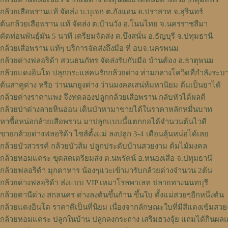
กล้วยเสือพรานแท้ จัดส่ง บ.บุเจก ต.กังแอน อ.ปราสาท จ.สุรินทร์
ต้นกล้วยเสือพราน แท้ จัดส่ง ต.บ้านวัง อ.โนนไทย จ.นครราชสีมา
ตัดท่อนพันธุ์มัน 5 นาที เตรียมจัดส่ง ต.บึงสนั่น อ.ธัญบุรี จ.ปทุมธานี
กล้วยเสือพราน แท้ๆ บริการจัดส่งถึงมือ ที่ อบจ.นครพนม
กล้วยด่างฟลอริด้า สวนธนภัทร จัดส่งรับกับมือ บ้านต้อง อ.ธาตุพนม
กล้วยแดงอินโด ปลุกกระแสคนรักกล้วยด่าง ท่ามกลางโควิดที่กำลังระบ
ต้นสาคูด่าง หรือ ว่านนกยูงด่าง ว่านมงคลเสน่ห์มหานิยม ต้มเป็นยาได้
กล้วยด่างราคาแพง จึงทดลองปลูกกล้วยเสือพราน กลับหัวได้ผลดี
กล้วยป่าด่างลายหินอ่อน เดินป่าหามาขายได้ในราคาหลักหมื่นบาท
หาซื้อหน่อกล้วยเสือพราน มาปลูกแบบนี้แตกกอได้จำนวนต้นไวดี
ขายกล้วยด่างฟลอริด้า ไซส์ตั้งแม่ ลงปลูก 3-4 เดือนลุ้นหน่อได้เลย
กล้วยบัวสวรรค์ กล้วยบัวส้ม ปลูกประดับบ้านสวยงาม ต้มไม้มงคล
กล้วยหอมแคระ ขุดสดเตรียมส่ง ต.นพรัตน์ อ.หนองเสือ จ.ปทุมธานี
กล้วยฟลอริด้า มุกดาหาร น้องๆแวะเข้ามารับกล้วยด่างจำนวน 2ต้น
กล้วยด่างฟลอริด้า ส่งแบบ VIP เหมาโรลพาเลท ปลายทางนนทบุรี
กล้วยตานีด่าง สกลนคร ด่างลงต้นขึ้นก้าน ขึ้นใบ ตั้งแม่สวยๆอีกหนึ่งต้น
กล้วยแดงอินโด ราคาดีเป็นที่นิยม เนื่องจากลักษณะใบที่มีสีแดงเข้มสว
กล้วยหอมแคระ ปลูกในบ้าน ปลูกลงกระถาง เสริมฮวงจุ้ย แถมได้กินผล