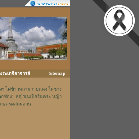
Sitemap
ิพระเกจิอาจารย์
่างๆ ไผ่ข้าวหลามกาบแดง ไผ่ซาง
ากช่อง1 หญ้าเนเปียร์แคระ หญ้า
รักเกษตรผสมผสาน