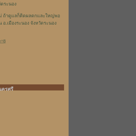
หวัดระนอง
หม่ ถ้าดูแลก็ติดผลดกและใหญ่พอ
 อ.เมืองระนอง จังหวัดระนอง
e=8
นครศรี