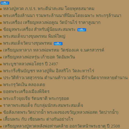
หลวงปู่ทวด ภ.ป.ร. พระดีน่าสะสม โดยพุทธสมาคม
พระเครื่องล้านนา รวมพระล้านนาที่นิยมโดยเฉพาะ พระกรุล้านนา
พระเครื่อง เหรียญหลวงพ่อคูณ วัดบ้านไร่ ราคาสูงมาก
ข้อมูลพระเครื่อง สำหรับผู้นิยมสะสมพระ
พระสมเด็จบางขุนพรหม พิมพ์ใหญ่
พระสมเด็จวัดบางขุนพรหม
เหรียญมหาลาภ หลวงพ่อพรหม วัดช่องแค จ.นครสวรรค์
เหรียญหลวงพ่อหรุ่น เก้ายอด วัดอัมพวัน
พระบูชาหลวงพ่อโสธร ปี 2497
พระกริ่งชินบัญชร หลวงปู่ทิม อิสสริโก วัดละหารไร่
ประวัติท้าวเวสสุวรรณ ตำนานท้าวเวสสุวัณ มีกำเนิดจากหลายตำนาน
พระกรุวัดเงิน คลองเตย
ยอดพระเครื่องเมืองพิจิตร
พระแก้วจุยเจีย รัตนชาติ พระกรุฮอด
ราคาพระสมเด็จ กับกลุ่มนักสะสมพระสมเด็จ
ข้อสังเกตพระวัดปากน้ำ พระผงของขวัญ(หลวงพ่อสด วัดปากน้ำ)
เสี้ยนพระ กับ เซียนพระ ต่างกันอย่างไร
เหรียญหลวงปู่ทวดหลังพ่อท่านคล้าย ออกวัดหน้าพระธาตุ ปี 2508