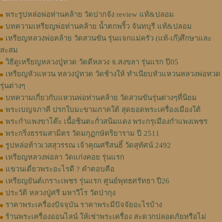
พระรูปหล่อพ่อท่านคล้าย วัดปากจัง review แท้&ปลอม
บทความเหรียญพ่อท่านคล้าย น้ำตกพริ้ว จันทบุรี แท้&ปลอม
เหรียญหลวงพ่อคล้าย วัดสวนขัน รุ่นแจกแม่ครัว (แท้-เก๊)ศึกษาและ
สะสม
วิธีดูเหรียญหลวงปู่ทวด วัดดีหลวง จ.สงขลา รุ่นแรก ปี05
เหรียญหัวแหวน หลวงปู่ทวด วัดช้างให้ ทำเนียบหัวแหวนหลวงพ่อทวด
รุ่นต่างๆ
บทความเกี่ยวกับแหวนพ่อท่านคล้าย วัดสวนขันรุ่นต่างๆที่นิยม
พระเบญจภาคี ปรกใบมะขามภาคใต้ สุดยอดพระเครื่องเมืองใต้
พระกำแพงขาโต๊ะ เนื้อชินตะกั่วสนิมแดง พระกรุเมืองกำแพงเพชร
พระกริ่งธรรมสามิตร วัดมกุฏกษัตริยาราม ปี 2511
รูปหล่อท้าวเวสสุวรรณ เจ้าคุณศรีสนธิ์ วัดสุทัศน์ 2492
เหรียญหลวงพ่อลา วัดแก่งคอย รุ่นแรก
แขวนเดี่ยวพระอะไรดี ? คำตอบคือ
เหรียญยันต์เกราะเพชร รุ่นแรก ศูนย์พุทธศรัทธา ปี26
ประวัติ หลวงปู่ศรี มหาวีโร วัดป่ากุง
ราคาพระเครื่องปัจจุบัน ราคาพระมีปัจจัยอะไรบ้าง
ร้านพระเครื่องออนไลน์ ให้เช่าพระเครื่อง สะดวกปลอดภัยหรือไม่