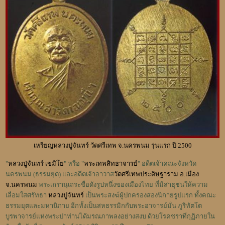
เหรียญหลวงปู่จันทร์ วัดศรีเทพ จ.นครพนม รุ่นแรก ปี 2500
"
หลวงปู่จันทร์ เขมิโย
" หรือ "
พระเทพสิทธาจารย์
" อดีตเจ้าคณะจังหวัด
นครพนม (ธรรมยุต) และอดีตเจ้าอาวาส
วัดศรีเทพประดิษฐาราม อ.เมือง
จ.นครพนม
พระเถรานุเถระชื่อดังรูปหนึ่งของเมืองไทย ที่มีสาธุชนให้ความ
เลื่อมใสศรัทธา
หลวงปู่จันทร์
เป็นพระสงฆ์ผู้ปกครองสองนิกายรูปแรก ทั้งคณะ
ธรรมยุตและมหานิกาย อีกทั้งเป็นสหธรรมิกกับพระอาจารย์มั่น ภูริทัตโต
บูรพาจารย์แห่งพระป่าท่านได้มรณภาพลงอย่างสงบ ด้วยโรคชราที่กุฏิภายใน