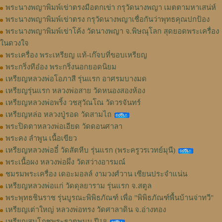
พระนางพญาพิมพ์เข่าตรงมือตกเข่า กรุวัดนางพญา เมตตามหาเสน่ห์
พระนางพญาพิมพ์เข่าตรง กรุวัดนางพญาเชื่อกันว่าพุทธคุณปกป้อง
พระนางพญาพิมพ์เข่าโค้ง วัดนางพญา จ.พิษณุโลก สุดยอดพระเครื่อง
ในดวงใจ
พระเครื่อง พระเหรียญ แท้-เก๊จบที่ขอบเหรียญ
พระกริ่งทีอ๋อง พระกริ่งนอกยอดนิยม
เหรียญหลวงพ่อโอภาสี รุ่นแรก อาศรมบางมด
เหรียญรุ่นแรก หลวงพ่อสาย วัดหนองสองห้อง
เหรียญหลวงพ่อพริ้ง วชสุวัณโณ วัดวรจันทร์
เหรียญหล่อ หลวงปู่รอด วัดสามไถ
พระปิดตาหลวงพ่อเอียด วัดดอนศาลา
พระคง ลำพูน เนื้อเขียว
เหรียญหลวงพ่ออี๋ วัดสัตหีบ รุ่นแรก (พระครูวรเวทย์มุนี)
พระเนื้อผง หลวงพ่อผึ่ง วัดสว่างอารมณ์
ชมรมพระเครื่อง เดอะมอลล์ งามวงศ์วาน เซียนประจำแน่น
เหรียญหลวงพ่อแก่ วัดดุลยาราม รุ่นแรก จ.สตูล
พระพุทธชินราช รุ่นบูรณะพิพิธภัณฑ์ เพื่อ "พิพิธภัณฑ์พื้นบ้านจ่าทวี"
เหรียญเต่าใหญ่ หลวงพ่อทรง วัดศาลาดิน จ.อ่างทอง
เหรียญสมโภชพระธาตุพนม ปี18