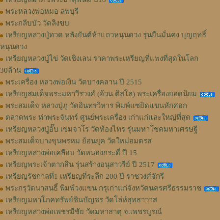
พระหลวงพ่อหมอ ลพบุรี
พระกลีบบัว วัดลิงขบ
เหรียญหลวงปู่ทวด หลังยันต์ห้าแถวหนุนดวง รุ่นยืนมั่นคง บุญฤทธิ์
หนุนดวง
เหรียญหลวงปู่ไข่ วัดเชิงเลน ราคาพระเหรียญที่แพงที่สุดในโลก
30ล้าน
พระเครื่อง หลวงพ่อเงิน วัดบางคลาน ปี 2515
เหรียญสมเด็จพระมหาวีรวงศ์ (อ้วน ติสโล) พระเครื่องยอดนิยม
พระสมเด็จ หลวงปู่ภู วัดอินทรวิหาร พิมพ์แซยิดแขนหักศอก
ตลาดพระ ท่าพระจันทร์ ศูนย์พระเครื่อง เก่าแก่และใหญ่ที่สุด
เหรียญหลวงปู่อั๊บ เขมจาโร วัดท้องไทร รุ่นมหาโชคมหาเศรษฐี
พระสมเด็จบางขุนพรหม ย้อนยุค วัดใหม่อมตรส
เหรียญหลวงพ่อเคลือบ วัดหนองกระดี่ ปี 15
เหรียญพระเจ้าตากสิน รุ่นสร้างอนุสาวรีย์ ปี 2517
เหรียญรัชกาลที่1 เหรียญที่ระลึก 200 ปี ราชวงศ์จักรี
พระกรุวัดนาสนธิ์ พิมพ์วงแขน กรุเก่าแก่จังหวัดนครศรีธรรมราช
เหรียญมหาโภคทรัพย์ชินบัญชร วัดโล่ห์สุทธาวาส
เหรียญหลวงพ่อเพชรมีชัย วัดมหาธาตุ จ.เพชรบูรณ์