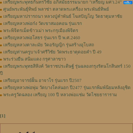
เหรียญพระพุทธกันทรวิชัย อภิสมัยธรรมนายก "เหรียญ มศว.24"
ศูนย์พระพันธุ์ทิพย์ พลาซ่า ตลาดพระเครื่อง พระพันธ์ทิพย์
เหรียญมหาปรารถนา หลวงปู่คำพันธ์ โฆสปัญโญ วัดธาตุมหาชัย
เหรียญหลวงพ่อก๋ง วัดเขาสมอคอน รุ่นแรก
พระพิจิตรเม็ดข้าวเม่า พระกรุเมืองพิจิตร
เหรียญหลวงพ่อโสธร รุ่นแรก ปี พ.ศ.2460
เหรียญหลวงตาละมัย วัดอรัญญิก รุ่นสร้างอุโบสถ
เหรียญท่านครูบาเจ้าศรีวิชัย วัดพระธาตุดอยคำ ปี 49
พระร่วงยืน สนิมแดง กรุศาลาขาว
เหรียญพระพุทธสิหิงค์ วัดราชประดิษฐ์ รุ่นฉลองกรุงรัตนโกสินทร์ 150
ปี
เหรียญอาจารย์ฝั้น อาจาโร รุ่นแรก ปี2507
เหรียญหลวงพ่อพุ่ม วัดบางโคล่นอก ปี2477 รุ่นแรกพิมพ์นิยมหลังอุชิด
พระครูวัดฉลอง เหรียญ 100 ปี หลวงพ่อแช่ม วัดไชยธาราราม
[1]