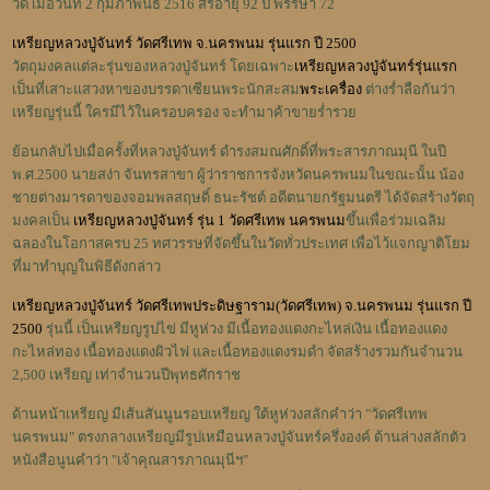
วัด เมื่อวันที่ 2 กุมภาพันธ์ 2516 สิริอายุ 92 ปี พรรษา 72
เหรียญหลวงปู่จันทร์ วัดศรีเทพ จ.นครพนม รุ่นแรก ปี 2500
วัตถุมงคลแต่ละรุ่นของหลวงปู่จันทร์ โดยเฉพาะ
เหรียญหลวงปู่จันทร์รุ่นแรก
เป็นที่เสาะแสวงหาของบรรดาเซียนพระนักสะสม
พระเครื่อง
ต่างร่ำลือกันว่า
เหรียญรุ่นนี้ ใครมีไว้ในครอบครอง จะทำมาค้าขายร่ำรวย
ย้อนกลับไปเมื่อครั้งที่หลวงปู่จันทร์ ดำรงสมณศักดิ์ที่พระสารภาณมุนี ในปี
พ.ศ.2500 นายสง่า จันทรสาขา ผู้ว่าราชการจังหวัดนครพนมในขณะนั้น น้อง
ชายต่างมารดาของจอมพลสฤษดิ์ ธนะรัชต์ อดีตนายกรัฐมนตรี ได้จัดสร้างวัตถุ
มงคลเป็น
เหรียญหลวงปู่จันทร์ รุ่น 1 วัดศรีเทพ นครพนม
ขึ้น
เพื่อร่วมเฉลิม
ฉลองในโอกาสครบ 25 ทศวรรษที่จัดขึ้นในวัดทั่วประเทศ เพื่อไว้แจกญาติโยม
ที่มาทำบุญในพิธีดังกล่าว
เหรียญหลวงปู่จันทร์ วัดศรีเทพประดิษฐาราม(วัดศรีเทพ) จ.นครพนม รุ่นแรก ปี
2500
รุ่นนี้ เป็นเหรียญรูปไข่ มีหูห่วง มีเนื้อทองแดงกะไหล่เงิน เนื้อทองแดง
กะไหล่ทอง เนื้อทองแดงผิวไฟ และเนื้อทองแดงรมดำ จัดสร้างรวมกันจำนวน
2,500 เหรียญ เท่าจำนวนปีพุทธศักราช
ด้านหน้าเหรียญ มีเส้นสันนูนรอบเหรียญ ใต้หูห่วงสลักคำว่า "วัดศรีเทพ
นครพนม" ตรงกลางเหรียญมีรูปเหมือนหลวงปู่จันทร์ครึ่งองค์ ด้านล่างสลักตัว
หนังสือนูนคำว่า "เจ้าคุณสารภาณมุนีฯ"