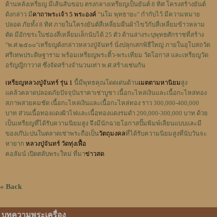
ด้านหลังเหรียญ มีเส้นสันขอบ ตรงกลางเหรียญเป็นยันต์ 8 ทิศ โครงสร้างยันต์
ดังกล่าว มี
คาถาพระเจ้า 5 พระองค์
"นโม พุทธายะ" กำกับไว้ มีความหมาย
ปลอด ภัยทั้ง 8 ทิศ ภายในโครงยันต์สี่เหลี่ยมผืนผ้าไขว้กับสี่เหลี่ยมข้าวหลาม
ตัด มีอักขระในช่องสี่เหลี่ยมเล็กนับได้ 25 ตัว ด้านล่างระบุพุทธศักราชที่สร้าง
"พ.ศ.๒๕๐๐"
เหรียญดังกล่าวหลวงปู่จันทร์ นั่งปลุกเสกพิธีใหญ่ ภายในอุโบสถวัด
ศรีเทพประดิษฐาราม พร้อมเหรียญพระติ้ว-พระเทียม วัดโอกาส และเหรียญวัด
อรัญญิกาวาส ซึ่งจัดสร้างจำนวนเท่า พ.ศ.สร้างเช่นกัน
เหรียญหลวงปู่จันทร์ รุ่น 1
นี้มีพุทธคุณโดดเด่นด้าน
เมตตามหานิยม
สูง
แคล้วคลาดปลอดภัย
ปัจจุบันราคาเช่าบูชา เนื้อกะไหล่เงินและเนื้อกะไหล่ทอง
สภาพสวยคมชัด เนื้อกะไหล่เงินและเนื้อกะไหล่ทอง ราว 300,000-400,000
บาท ส่วนเนื้อทองแดงผิวไฟและเนื้อทองแดงรมดำ 200,000-300,000 บาท ด้วย
เป็นเหรียญที่ได้รับความนิยมสูง จึงมีนักฉวยโอกาสปั๊มพิมพ์เลียนแบบและมี
ของเก๊ปะปนในตลาดเช่าพระ
ถือเป็น
วัตถุมงคล
ที่ได้รับความนิยมสูงที่นับวันจะ
หายาก
หลวงปู่จันทร์ วัดทุ่งเฟื้อ
คอลัมน์ เปิดตลับพระใหม่ ที่มา
ข่าวสด
« Back
บทความพระเครื่อง