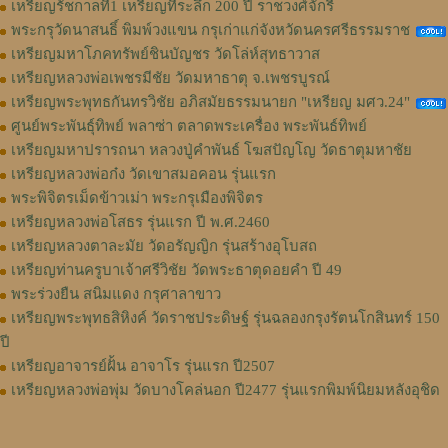
เหรียญรัชกาลที่1 เหรียญที่ระลึก 200 ปี ราชวงศ์จักรี
พระกรุวัดนาสนธิ์ พิมพ์วงแขน กรุเก่าแก่จังหวัดนครศรีธรรมราช
เหรียญมหาโภคทรัพย์ชินบัญชร วัดโล่ห์สุทธาวาส
เหรียญหลวงพ่อเพชรมีชัย วัดมหาธาตุ จ.เพชรบูรณ์
เหรียญพระพุทธกันทรวิชัย อภิสมัยธรรมนายก "เหรียญ มศว.24"
ศูนย์พระพันธุ์ทิพย์ พลาซ่า ตลาดพระเครื่อง พระพันธ์ทิพย์
เหรียญมหาปรารถนา หลวงปู่คำพันธ์ โฆสปัญโญ วัดธาตุมหาชัย
เหรียญหลวงพ่อก๋ง วัดเขาสมอคอน รุ่นแรก
พระพิจิตรเม็ดข้าวเม่า พระกรุเมืองพิจิตร
เหรียญหลวงพ่อโสธร รุ่นแรก ปี พ.ศ.2460
เหรียญหลวงตาละมัย วัดอรัญญิก รุ่นสร้างอุโบสถ
เหรียญท่านครูบาเจ้าศรีวิชัย วัดพระธาตุดอยคำ ปี 49
พระร่วงยืน สนิมแดง กรุศาลาขาว
เหรียญพระพุทธสิหิงค์ วัดราชประดิษฐ์ รุ่นฉลองกรุงรัตนโกสินทร์ 150
ปี
เหรียญอาจารย์ฝั้น อาจาโร รุ่นแรก ปี2507
เหรียญหลวงพ่อพุ่ม วัดบางโคล่นอก ปี2477 รุ่นแรกพิมพ์นิยมหลังอุชิด