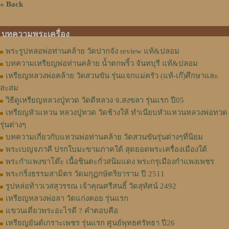
« Back
บทความพระเครื่อง
พระรูปหล่อพ่อท่านคล้าย วัดปากจัง review แท้&ปลอม
บทความเหรียญพ่อท่านคล้าย น้ำตกพริ้ว จันทบุรี แท้&ปลอม
เหรียญหลวงพ่อคล้าย วัดสวนขัน รุ่นแจกแม่ครัว (แท้-เก๊)ศึกษาและ
สะสม
วิธีดูเหรียญหลวงปู่ทวด วัดดีหลวง จ.สงขลา รุ่นแรก ปี05
เหรียญหัวแหวน หลวงปู่ทวด วัดช้างให้ ทำเนียบหัวแหวนหลวงพ่อทวด
รุ่นต่างๆ
บทความเกี่ยวกับแหวนพ่อท่านคล้าย วัดสวนขันรุ่นต่างๆที่นิยม
พระเบญจภาคี ปรกใบมะขามภาคใต้ สุดยอดพระเครื่องเมืองใต้
พระกำแพงขาโต๊ะ เนื้อชินตะกั่วสนิมแดง พระกรุเมืองกำแพงเพชร
พระกริ่งธรรมสามิตร วัดมกุฏกษัตริยาราม ปี 2511
รูปหล่อท้าวเวสสุวรรณ เจ้าคุณศรีสนธิ์ วัดสุทัศน์ 2492
เหรียญหลวงพ่อลา วัดแก่งคอย รุ่นแรก
แขวนเดี่ยวพระอะไรดี ? คำตอบคือ
เหรียญยันต์เกราะเพชร รุ่นแรก ศูนย์พุทธศรัทธา ปี26