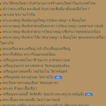
ประวัติพระปิดตา กับตำนานการสร้างพระปิดตาในประเทศไทย
คำว่าพระเครื่อง พระพิมพ์ กับความเชื่อมีมาตั้งแต่เมื่อไหร่ ?
เขาเล่น"พระ"อะไรกัน
พระนางพญาพิมพ์อกนูนใหญ่ กรุวัดนางพญา จ.พิษณุโลก
พระนางพญาพิมพ์เข่าตรงมือตกเข่า กรุวัดนางพญา เมตตามหาเสน่ห์
พระนางพญาพิมพ์เข่าตรง กรุวัดนางพญาเชื่อกันว่าพุทธคุณปกป้อง
พระนางพญาพิมพ์เข่าโค้ง วัดนางพญา จ.พิษณุโลก สุดยอดพระเครื่อง
ในดวงใจ
พระเครื่อง พระเหรียญ แท้-เก๊จบที่ขอบเหรียญ
พระกริ่งทีอ๋อง พระกริ่งนอกยอดนิยม
เหรียญหลวงพ่อโอภาสี รุ่นแรก อาศรมบางมด
เหรียญรุ่นแรก หลวงพ่อสาย วัดหนองสองห้อง
เหรียญหลวงพ่อพริ้ง วชสุวัณโณ วัดวรจันทร์
เหรียญหล่อ หลวงปู่รอด วัดสามไถ
พระปิดตาหลวงพ่อเอียด วัดดอนศาลา
พระคง ลำพูน เนื้อเขียว
เหรียญหลวงพ่ออี๋ วัดสัตหีบ รุ่นแรก (พระครูวรเวทย์มุนี)
พระเนื้อผง หลวงพ่อผึ่ง วัดสว่างอารมณ์
ชมรมพระเครื่อง เดอะมอลล์ งามวงศ์วาน เซียนประจำแน่น