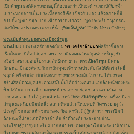
เปิมลำพูน
องค์ที่ท่านชมอยู่นี้ต้องบอกว่าเป็นองค์ “แชมป์เรียกพี่”
เพราะนอกจากเป็น พระเนื้อสองสี คือ เขียวกับแดง แล้วสภาพก็มี
ครบทั้ง หู ตา จมูก ปาก เข้าตำราที่เรียกว่า “หูตากะพริบ” ทุกกรณี
สมบัติของ ประเมธ เพราะพินิจ ("
ตะวันบูรพา
"Daily News Online)
พระเปิมลำพูน ยอดพระเมืองลำพูน
พระเปิม
เป็นพระเครื่องยอดนิยม
พระเครื่องล้านนา
ที่สร้างขึ้นด้วย
เรื้อดินเผา มีศิลปสกุลช่างทวาราวดีผสมผสานสกุลช่างหริภุญชัย
หรือช่างชาวมอญโบราณ ลัทธิมหายาน "
พระเปิมลำพูน
"มีพุทธ
ลักษณะเป็นองค์พระสัมมาสัมพุทธเจ้า ทรงประทับนั่งใต้ต้นร่มโพธิ์
พฤกษ์ หรือร่มจิก เป็นจินตนาการของช่างสมัยโบราณ ได้บรรจง
สร้างศิลป์ตามยุคและตามสมัยนั้นได้อย่างงดงาม เอกลักษณ์ของพระ
ศิลปสมัยทวาราวดี ตามพุทธลักษณะของสกุลช่าง จนเราสามารถ
แยกออกจากกันได้ (อ่านศิลปอวกะ) "
พระเปิมลำพูน
"พระเครื่องเมือง
ลำพูนยอดนิยมพิมพ์หนึ่ง สถานที่พบส่วนใหญ่พบที่ วัดพระธาตุ วัด
ประตูลี้ วัดดอกแก้ว วัดพระคง วัดมหาวัน มีผู้รู้กล่าวว่า
พระเปิม
มี
ลักษณะที่น่าสังเกตที่ควรจำ คือ ลำตัวองค์พระจะอวบอ้วน
พระโอษฐ์(ปาก) แบะริมฝีปากหนา พระเนตร(ตา)โปน พระนาสิกบาน
ศีรษะทุย พระเกศมาลาจิ่ม พระกรรณ(ใบหู)หนา พระศอ(คอ)จะเห็น