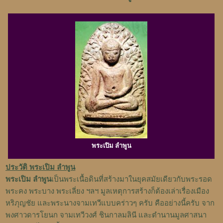
พระเปิม
ลำพูน
ประวัติ พระเปิม ลำพูน
พระเปิม
ลำพูน
เป็นพระเนื้อดินที่สร้างมาในยุคสมัยเดียวกับพระรอด
พระคง พระบาง พระเลี่ยง ฯลฯ มูลเหตุการสร้างก็ต้องเล่าเรื่องเมือง
หริภุญชัย และพระนางจามเทวีแบบคร่าวๆ ครับ คืออย่างนี้ครับ จาก
พงศาวดารโยนก จามเทวีวงศ์ ชินกาลมลินี และตำนานมูลศาสนา