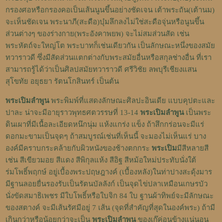
กรองศอหรือกรองคอเป็นเส้นนูนขึ้นอย่างชัดเจน เต้าพระถัน(เต้านม)
จะเห็นชัดเจน พระนาภี(สะดือ)บุ๋มลึกลงไม่ใช่สะดือจุ่นหรือนูนขึ้น
ส่วนต่างๆ ของร่างกาย(พระอังคาพยพ) จะไม่สมส่วนสัด เช่น
พระหัตถ์จะใหญ่โต พระบาทก็เช่นเดียวกัน เป็นลักษณะหนึ่งของสมัย
ทวาราวดี ซึ่งมีสัดส่วนแตกต่างกับพระสมัยอื่นหรือสกุลช่างอื่น ที่เรา
สามารถรู้ได้ว่าเป็นศิลปสมัยทวาราวดี ศรีวิชัย ลพบุรีเชียงแสน
สุโขทัย อยุธยา รัตนโกสินทร์ เป็นต้น
พระเปิมลำพูน
พระพิมพ์ที่แสดงลักษณะศิลปะอินเดีย แบบคุปตะและ
ปาละ น่าจะมีอายุราวพุทธศตวรรษที่ 13-14
พระเปิมลำพูน
เป็นพระ
ดินเผาที่มีเนื้อละเอียดหนึกนุ่ม แห้งแกร่ง แข็ง ถ้าสึกกร่อนจะมีแร่
ดอกมะขามเป็นจุดๆ ถ้าสมบูรณ์เช่นที่เห็นนี้ จะมองไม่เห็นแร่ บาง
องค์มีคราบกระคล้ายกับผิวหนังของช้างตกกระ
พระเปิม
มีสีหลายสี
เช่น สีเขียวมอย สีแดง สีพิกุลแห้ง สีอิฐ สีหม้อใหม่ประทับนั่งใต้
ร่มโพธิ์พฤกษ์ อยู่เบื้องพระปฤษฎางค์ (เบื้องหลัง)ในท่าปางสะดุ้งมาร
มีฐานลอยยื่นรองรับเป็นรัตนบัลลังก์ เป็นจุดไข่ปลาเหมือนเกษรบัว
นั่งขัดสมาธิเพชร มีใบโพธิ์หรือใบจิก 84 ใบ ฐานผ้าทิพย์จะมีลักษณะ
ของสตางค์ จะมีเส้นรัศมีอยู่ 7 เส้น (จุดที่สำคัญที่สุดในองค์พระ) ถ้ามี
เกินกว่าหรือน้อยกว่าจะเป็น
พระเปิมลำพูน
ของเก๊ค่อนข้างแน่นอน