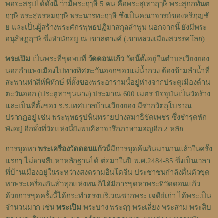
พอจะสรุปได้ดังนี้ ว่ามีพระฤๅษี 5 ฅน คือพระสุเทวฤๅษี พระสุกกทันต
ฤๅษี พระสุพรหมฤๅษี พระนารทะฤๅษี ซึ่งเป็นคณาจารย์ของหริภุญชั
ย และเป็นผู้สร้างพระศักรพุทธปฏิมาสกุลลำพูน นอกจากนี้ ยังมีพระ
อนุสิษฏฤๅษี ซึ่งพำนักอยู่ ณ เขาลตางค์ (เขาหลวงเมืองสวรรคโลก)
พระเปิม
เป็นพระที่ขุดพบที่
วัดดอนแก้ว
วัดนี้ตั้งอยู่ในตำบลเวียงยอง
นอกกำแพงเมืองไปทางทิศตะวันออกของแม่น้ำกวง ต้องข้ามลำน้ำที่
สะพานท่าสีห์พิทักษ์ ที่ตั้งของพระอารามนี้อยู่ห่างจากประตูเมืองด้าน
ตะวันออก (ประตูท่าขุนนาง) ประมาณ 600 เมตร ปัจจุบันเป็นวัดร้าง
และเป็นที่ตั้งของ ร.ร.เทศบาลบ้านเวียงยอง มีซากวัตถุโบราณ
ปรากฏอยู่ เช่น พระพุทธรูปหินทรายปางสมาธิขัดเพชร ซึ่งชำรุดหัก
พังอยู่ อีกทั้งที่วัดแห่งนี้ยังพบศิลาจารึกภาษามอญอีก 2 หลัก
การขุดหา
พระเครื่องวัดดอนแก้ว
นี้มีการขุดค้นกันมานานแล้วในครั้ง
แรกๆ ไม่อาจสืบหาหลักฐานได้ ต่อมาในปี พ.ศ.2484-85 ซึ่งเป็นเวลา
ที่บ้านเมืองอยู่ในระหว่างสงครามอินโดจีน ประชาชนกำลังตื่นตัวขุด
หาพระเครื่องกันทั่วทุกแห่งหน ก็ได้มีการขุดหาพระที่วัดดอนแก้ว
ด้วยการขุดครั้งนี้ได้กระทำตรงบริเวณซากพระ เจดีย์เก่า ได้พระเป็น
จำนวนมาก เช่น
พระเปิม
พระบาง พระฤๅ พระเลี่ยง พระสาม พระสิบ