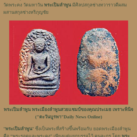
วัดพระคง วัดมหาวัน
พระเปิมลำพูน
มีศิลปสกุลช่างทวาราวดีผสม
ผสานสกุลช่างหริภุญชัย
พระเปิมลำพูน พระเมืองลำพูนสวยแชมป์ของคุณประเมธ เพราะพินิจ
("ตะวันบูรพา"Daily News Online)
"
พระเปิมลำพูน
" ซึ่งเป็นพระที่สร้างขึ้นพร้อมกับ ยอดพระเมืองลำพูน
คือ “พระรอดและพระคง” เพียงแต่แยกบรรจุไว้ คนละกรุ โดย
พระ