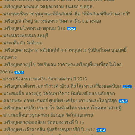
เหรียญหลวงพ่อแก่ วัดดุลยาราม รุ่นแรก จ.สตูล
พระพุทธชินราช รุ่นบูรณะพิพิธภัณฑ์ เพื่อ "พิพิธภัณฑ์พื้นบ้านจ่าทวี"
เหรียญเต่าใหญ่ หลวงพ่อทรง วัดศาลาดิน จ.อ่างทอง
เหรียญสมโภชพระธาตุพนม ปี18
พระหลวงพ่อหมอ ลพบุรี
พระกลีบบัว วัดลิงขบ
เหรียญหลวงปู่ทวด หลังยันต์ห้าแถวหนุนดวง รุ่นยืนมั่นคง บุญฤทธิ์
หนุนดวง
เหรียญหลวงปู่ไข่ วัดเชิงเลน ราคาพระเหรียญที่แพงที่สุดในโลก
30ล้าน
พระเครื่อง หลวงพ่อเงิน วัดบางคลาน ปี 2515
เหรียญสมเด็จพระมหาวีรวงศ์ (อ้วน ติสโล) พระเครื่องยอดนิยม
พระสมเด็จ หลวงปู่ภู วัดอินทรวิหาร พิมพ์แซยิดแขนหักศอก
ตลาดพระ ท่าพระจันทร์ ศูนย์พระเครื่อง เก่าแก่และใหญ่ที่สุด
เหรียญหลวงปู่อั๊บ เขมจาโร วัดท้องไทร รุ่นมหาโชคมหาเศรษฐี
พระสมเด็จบางขุนพรหม ย้อนยุค วัดใหม่อมตรส
เหรียญหลวงพ่อเคลือบ วัดหนองกระดี่ ปี 15
เหรียญพระเจ้าตากสิน รุ่นสร้างอนุสาวรีย์ ปี 2517