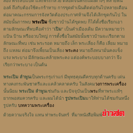
สอง พระสิบแปด และพระกล้วย ตลอดจนพระแผงต่างๆ หลายพัน
องค์ ถึงกับต้องใช้ตะกร้าหาบ การขุดดำเนินติดต่อกันไปหลายเดือน
ต่อมาคณะกรรมการจังหวัดต้องประกาศห้ามจึงได้เลิกขุดกันไป ใน
สมัยนั้นการพบ
พระเปิม
ซึ่งชาวบ้านได้ขุดพบ ก็ได้ตั้งชื่อเรียกเอา
ตามลักษณะที่พบคือคำว่า "
เปิม
" เป็นคำเมืองเดิม มีความหมายว่า
แป้น ป้าน หรืออวบใหญ่ การตั้งชื่อในสมัยนั้นชาวบ้านจะเรียกตาม
ลักษณะที่พบ เช่น พระรอด หมายถึง เล็ก พระเลี่ยง ก็คือ เลี่ยม หมาย
ถึง แหลม ต่อมาจึงเพี้ยนเป็นเลี่ยง
พระคง
หมายถึงหนามั่นคงแข็ง
แรง พระบาง มีลักษณะคล้ายพระคง แต่องค์พระบอบบางกว่า จึง
เรียกว่าพระบาง เป็นต้น
พระเปิม
ลำพูน
เป็นพระกรุเก่าแก่ มีพุทธคุณดีครบทุกด้านครับ เด่น
ทางคงกระพันชาตรีและแคล้วคลาดครับ ในสังคม
วงการพระเครื่อง
นั้นนิยม
พระเปิม
ลำพูน
เช่นกัน และปัจจุบันเป็น
พระ
ที่หาพระแท้ๆ
ยากพอสมควรครับ และผมได้นำ
รูปพระเปิม
มาให้ท่านได้ชมกันหนึ่ง
รูปครับ
บทความพระเครื่อง
ด้วยความจริงใจ แทน ท่าพระจันทร์ ที่มาหนังสือพิมพ์