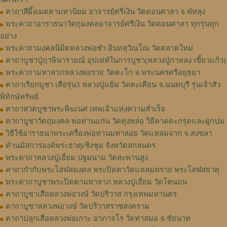
คาถาสีผึ้งเมตตามหานิยม อาจารย์ศรีเงิน วัดดอนศาลา จ.พัทลุง
พระคาถาอาราธนาวัตถุมงคลอาจารย์ศรีเงิน วัดดอนศาลา ทุกรุ่นทุก
อย่าง
พระคาถามงคลนิมิตหลวงพ่อซำ อินทสุวัณโณ วัดตลาดใหม่
คาถาบูชาปู่ฤาษีนารายณ์ อุปเท่ห์ในการบูชา(หลวงปู่กาหลง เขี้ยวแก้ว)
พระคาถามหาลาภหลวงพ่อรวย วัดตะโก จ.พระนครศรีอยุธยา
คาถาเรียกบูชา เสือรุ่น3 หลวงปู่แย้ม วัดตะเคียน จ.นนทบุรี รุ่นเจ้าสัว
พิทักษ์ทรัพย์
คาถาสวดบูชาพระพิฆเนศ เทพเจ้าแห่งความสำเร็จ
คาถาบูชาวัตถุมงคล พ่อท่านแก่น วัดทุ่งหล่อ วิธีคาดตะกรุดและผูกปม
วิธีใช้อาราธนาพระเครื่องพ่อท่านมหาลอย วัดแหลมจาก จ.สงขลา
คำนมัสการองค์พระธาตุเชิงชุม จังหวัดสกลนคร
พระคาถาหลวงปู่เอี่ยม ปฐมนาม วัดสะพานสูง
คาถากำกับพระโสฬสมงคล พระปิดตาวัดแหลมทราย พระโสฬสธาตุ
พระคาถาบูชาพระปิดตามหาลาภ หลวงปู่เอี่ยม วัดโคนอน
คาถาบูชาเสือหลวงพ่อวงษ์ วัดปริวาส กรุงเทพมหานคร
คาถาบูชาหลวงพ่อวงษ์ วัดปริวาสราชสงคราม
คาถาปลุกเสือหลวงพ่อเกาะ อาภาจโร วัดท่าสมอ จ.ชัยนาท