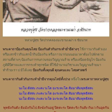
หลวงปู่ศุข วัดปากคลองมะขามเฒ่า จ.ชัยนาท
พระคาถาป้องกันคุณไสย ป้องกันตัวกันกระทำย่ำยีต่างๆ
ใช้ภาวนากันตัวเอง
หรือเสกข้าวกินเสกน้ำกินป้องกัน หรือภาวนาก่อนนอนเวลาต้องไปพักตาม
สถานที่ต่างๆ ป้องกันการรบกวนของวิญญาณร้าย หรือเสนียดจัญไร ป้องกัน
ภูติผีปีศาจและการกระทำทุกชนิด ที่ใช้อำนาจอวิชาและวิญญาณร้ายมา
ทำร้ายเรา บ่ มิได้เลย
ป้องกันทั้งคุณผี คุณคนและ ไสยศาสตร์
พระคาถากันตัวกันกระทำย่ำยีจากคุณไสย์ทั้งปวง
หนึ่งใน
พระคาถาหลวงปู่ศุข
นะโม ตัสสะ ภะคะวะโต อะระหะโต สัมมาสัมพุทธัสสะ
นะโม ตัสสะ ภะคะวะโต อะระหะโต สัมมาสัมพุทธัสสะ
นะโม ตัสสะ ภะคะวะโต อะระหะโต สัมมาสัมพุทธัสสะ
พุทธังกันตัง ธัมมังกันไป สังฆังกันอยู่ ปิตตะระ ปิตตะรัง กันสัง กันเว กันอุดกัน