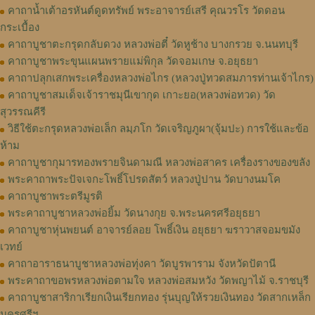
คาถาน้ำเต้าอรหันต์ดูดทรัพย์ พระอาจารย์เสรี คุณวรโร วัดดอน
กระเบื้อง
คาถาบูชาตะกรุดกลับดวง หลวงพ่อตี๋ วัดหูช้าง บางกรวย จ.นนทบุรี
คาถาบูชาพระขุนแผนพรายแม่พิกุล วัดจอมเกษ จ.อยุธยา
คาถาปลุกเสกพระเครื่องหลวงพ่อไกร (หลวงปู่ทวดสมภารท่านเจ้าไกร)
คาถาบูชาสมเด็จเจ้าราชมุนีเขากุด เกาะยอ(หลวงพ่อทวด) วัด
สุวรรณคีรี
วิธีใช้ตะกรุดหลวงพ่อเล็ก ลมฺภโก วัดเจริญภูผา(จุ้มปะ) การใช้และข้อ
ห้าม
คาถาบูชากุมารทองพรายจินดามณี หลวงพ่อสาคร เครื่องรางของขลัง
พระคาถาพระปัจเจกะโพธิ์โปรดสัตว์ หลวงปู่ปาน วัดบางนมโค
คาถาบูชาพระตรีมูรติ
พระคาถาบูชาหลวงพ่อยิ้ม วัดนางกุย จ.พระนครศรีอยุธยา
คาถาบูชาหุ่นพยนต์ อาจารย์ลอย โพธิ์เงิน อยุธยา ฆราวาสจอมขมัง
เวทย์
คาถาอาราธนาบูชาหลวงพ่อทุ่งคา วัดบูรพาราม จังหวัดปัตานี
พระคาถาขอพรหลวงพ่อตามใจ หลวงพ่อสมหวัง วัดพญาไม้ จ.ราชบุรี
คาถาบูชาสาริกาเรียกเงินเรียกทอง รุ่นบุญให้รวยเงินทอง วัดสากเหล็ก
นครศรีฯ