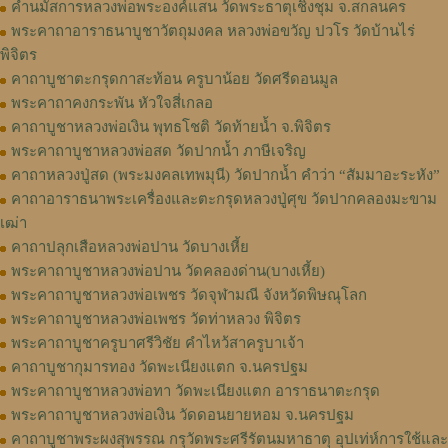
คำนมัสการหลวงพ่อพระองค์แสน วัดพระธาตุเชิงชุม จ.สกลนคร
พระคาถาอาราธนาบูชาวัตถุมงคล หลวงพ่อขวัญ ปวโร วัดบ้านไร่
พิจิตร
คาถาบูชาตะกรุดกาสะท้อน ครูบาน้อย วัดศรีดอนมูล
พระคาถาคงกระพัน หัวใจสี่เกลอ
คาถาบูชาหลวงพ่อเงิน พุทธโชติ วัดท้ายน้ำ จ.พิจิตร
พระคาถาบูชาหลวงพ่อสด วัดปากน้ำ ภาษีเจริญ
คาถาหลวงปู่สด (พระมงคลเทพมุนี) วัดปากน้ำ คำว่า “สัมมาอะระหัง”
คาถาอาราธนาพระเครื่องและตะกรุดหลวงปู่ศุข วัดปากคลองมะขาม
เฒ่า
คาถาปลุกเสือหลวงพ่อปาน วัดบางเหี้ย
พระคาถาบูชาหลวงพ่อปาน วัดคลองด่าน(บางเหี้ย)
พระคาถาบูชาหลวงพ่อเพชร วัดจุฬามณี จังหวัดพิษณุโลก
พระคาถาบูชาหลวงพ่อเพชร วัดท่าหลวง พิจิตร
พระคาถาบูชาครูบาศรีวิชัย คำไหว้สาครูบาเจ้า
คาถาบูชากุมารทอง วัดพะเนียงแตก จ.นครปฐม
พระคาถาบูชาหลวงพ่อทา วัดพะเนียงแตก อาราธนาตะกรุด
พระคาถาบูชาหลวงพ่อเงิน วัดดอนยายหอม จ.นครปฐม
คาถาบูชาพระผงสุพรรณ กรุวัดพระศรีรัตนมหาธาตุ อุปเท่ห์การใช้และ