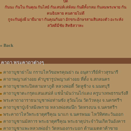
ปิด
กันนะ กันใน กันคุณ กันไสย์ กันเสน่ห์เล่ห์ลม กันผีทั้งกลม กันลมพระพาย กัน
คนฉิบหาย คนตายไม่ดี
กูจะกันฝูงผี มายีมายา กันคุณกันยา อักขระอักษรสามสิบสองตัว อะระหัง
สวัสดีมีชัย สิทธิสวาหะ
« Back
คาถา พระคาถาต่างๆ
คาถาบูชาย่าโม กราบไหว้ขอพรคุณย่า ณ อนุสาวรีย์ท้าวสุรนารี
คาถาพญาเต่างอย คำบูชารูปพญาเต่างอย ที่ตั้ง จ.สกลนคร
คาถาบูชาพระปิดตามหาภูติ หลวงพ่อตี๋ วัดหูช้าง จ.นนทบุรี
คาถาบูชาตะกรุดแสนเสน่ห์ แช่น้ำมันว่านไก่แดง ครูบาเทพธรรมรังสี
พระคาถาอาราธนาบูชาพ่อท่านซัง สุวัณโณ วัดวัวหลุง จ.นครศรีฯ
คาถาบูชาปู่เจ้าสมิงพราย หลวงพ่อสมนึก วัดหรงบน จ.นครศรีฯ
พระคาถาไหว้พระธาตุศรีคุณ นาแก จ.นครพนม ไหว้ทิศตะวันออก
คาถาบูชานมัสการ พระธาตุศรีคุณ พระธาตุประจำวันเกิดวันอังคาร
คาถาบูชาแพะหลวงพ่ออ่ำ วัดหนองกระบอก ด้านเมตตาค้าขาย