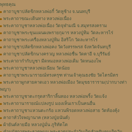
พุทธคุณ
คาถาบูชาปลัดขิกหลวงพ่อกี๋ วัดหูช้าง จ.นนทบุรี
พระคาถาขณะเดินทาง หลวงพ่อเนื่อง
พระคาถาบูชาหลวงพ่อเนื่อง วัดจุฬามณี จ.สมุทรสงคราม
คาถาบูชาพระขุนแผนผงพรายกุมาร หลวงปู่ทิม วัดละหารไร่
คาถาบูชาพระเครื่องหลวงปู่ทิม อิสริโก วัดละหารไร่
คาถาบูชาปลัดขิกหลวงพ่อคง วัดวังสรรพรส จังหวัดจันทบุรี
คาถาบูชาปลัดขิกนางครวญ หลวงพ่อชื่น วัดตาอี จ.บุรีรัมย์
พระคาถากำกับบูชา มีดหมอหลวงพ่อเดิม วัดหนองโพ
พระคาถาบูชาหลวงพ่อเนียม วัดน้อย
คาถาบูชาพระนารายณ์ทรงครุฑ ท่านเจ้าคุณธงชัย วัดไตรมิตร
พระคาถาผูกสายคาดเอว หลวงพ่อเมือง วัดมุขธาราราม(ปากบางท่า
พญา)
พระคาถาบูชาตะกรุดสาริกาลิ้นทอง หลวงพ่อพริ้ง วัดแจ้ง
พระคาถานารายณ์แปลงรูป มองเห็นเราเป็นคนอื่น
พระคาถาบูชาแหวนตะกร้อ แหวนพิรอดหลวงพ่อสาย วัดท้องคุ้ง
คาถาหัวใจพญานาค (หลวงปู่อนันต์)
ผ้ายันต์ลายมือ หลวงปู่มั่น ภูริทัตโต
คำนมัสการพระธาตุพนม พระธาตุประจำวันเกิดสำหรับคนเกิดวัน